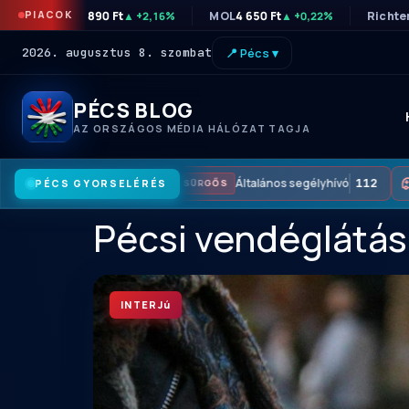
PIACOK
OTP
46 890 Ft
MOL
4 650 Ft
Richte
▲ +2,16%
▲ +0,22%
2026. augusztus 8. szombat
📍 Pécs ▾
PÉCS BLOG
AZ ORSZÁGOS MÉDIA HÁLÓZAT TAGJA
Általános segélyhívó
112
PÉCS GYORSELÉRÉS
SÜRGŐS
Pécsi vendéglátás
INTERJú