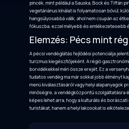
pincék, mint például a Sauska, Bock és Tiffán p
vegetáriánus kínálat is folyamatosan bővül, k
hangsúlyosabbá válik, ahol nem csupán az étk
fókuszba, ezzel mélyebb és emlékezetesebb él
Elemzés: Pécs mint rég
A pécsi vendéglátás fejlődési potenciálja jele
turizmus kiegészítőjeként. A régió gasztronómia
borvidékekkel méri össze erejét. Ez a versenyh
tudatos vendég ma már sokkal jobb élményt kap 
menü kiválasztásáról vagy helyi alapanyagok pre
minőségre, a vendégközpontú szolgáltatásra é
képes lehet arra, hogy a kulturális és borász
turistákat, hanem a helyi lakosokat is elkötelez