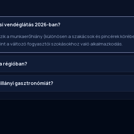
csi vendéglátás 2026-ban?
tozik a munkaerőhiány (különösen a szakácsok és pincérek körébe
mint a változó fogyasztói szokásokhoz való alkalmazkodás.
 a régióban?
 villányi gasztronómiát?