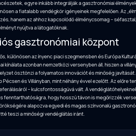
incészetek, egyre inkább integrálják a gasztronómiai élmények
ülönösen a fiatalabb vendégkör igényeinek megfelelően. Az „é
ezés, hanem az ahhoz kapcsolódó élménycsomag – séfasztal, 
ményt nyújtva a látogatóknak.
iós gasztronómiai központ
ntős, különösen az ínyenc piaci szegmensben és Európa Kulturá
i kínálata azonban nemzetközi versenyben áll, hiszen a villány
elyzet ösztönzi a folyamatos innovációt és minőség javítását.
Pécsen és Villányban, mint néhány évvel ezelőtt. Az előre ter
ferálásáról – kulcsfontosságúvá vált. A vendéglátóhelyeknek t
s fenntarthatóságra, hogy hosszú távon is megőrizzék vers
ati örökségére alapozva egyedi és magas színvonalú gasztronó
etté teszi a minőségi vendéglátás iránt.