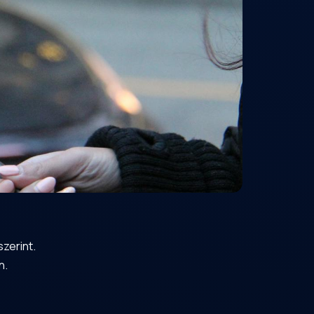
zerint.
n.