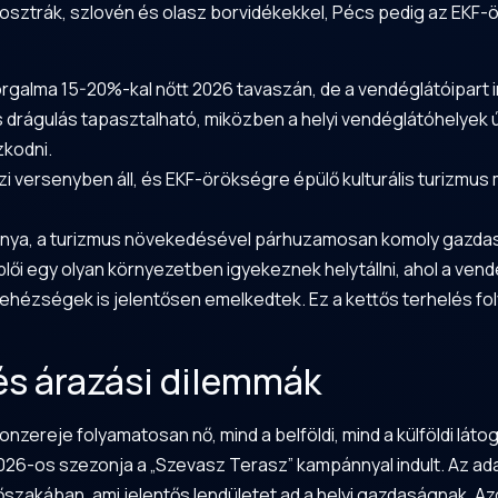
l osztrák, szlovén és olasz borvidékekkel, Pécs pedig az EKF-
orgalma 15-20%-kal nőtt 2026 tavaszán, de a vendéglátóipart i
 drágulás tapasztalható, miközben a helyi vendéglátóhelyek ú
kodni.
versenyben áll, és EKF-örökségre épülő kulturális turizmus mel
anya
, a turizmus növekedésével párhuzamosan komoly gazdaság
eplői egy olyan környezetben igyekeznek helytállni, ahol a ve
hézségek is jelentősen emelkedtek. Ez a kettős terhelés fo
 és árazási dilemmák
zereje folyamatosan nő, mind a belföldi, mind a külföldi látog
6-os szezonja a „Szevasz Terasz” kampánnyal indult. Az adata
őszakában, ami jelentős lendületet ad a helyi gazdaságnak. A