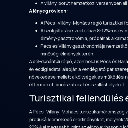
A villányi borút nemzetközi versenyben ál
A lényeg röviden:
A Pécs–Villány–Mohács régió turisztikai f
A szolgáltatási szektorban 8-12%-os éves
élmény-gasztronómia, próbálnak alkalmaz
Pécs és Villány gasztronómiája nemzetközi 
minőségi élmények terén.
A dél-dunántúli régió, azon belül is Pécs és
Bar
év eddigi adatai alapján a vendéglátóipar szer
növekedése mellett a költségek és működési ne
éttermeket, borászatokat és szálláshelyeket.
Turisztikai fellendülés
A Pécs–Villány–Mohács turisztikai háromszög von
produkál kiemelkedő eredményeket, melynek 202
20%-kal magasabb, mint az előző év hasonló id