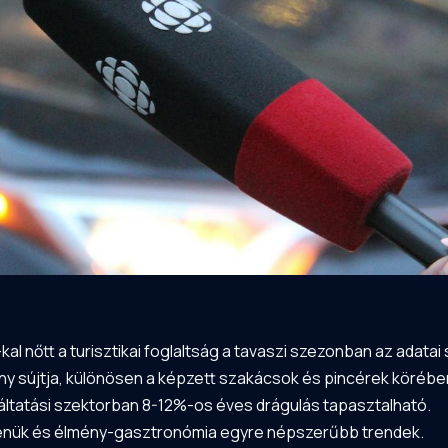
 nőtt a turisztikai foglaltság a tavaszi szezonban az adatai s
y sújtja, különösen a képzett szakácsok és pincérek körébe
olgáltatási szektorban 8-12%-os éves drágulás tapasztalható.
 menük és élmény-gasztronómia egyre népszerűbb trendek.