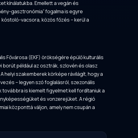
et kínálatukba. Emellett a vegán és
lmény-gasztronómia” fogalma is egyre
kóstoló-vacsora, közös főzés – kerül a
lis Fővárosa (EKF) örökségére épülő kulturális
i borút például az osztrák, szlovén és olasz
 A helyi szakemberek körképe rávilágít, hogy a
vezés – legyen szó foglalásról, szezonális
ovábbra is kiemelt figyelmet kell fordítaniuk a
enyképességüket és vonzerejüket. A régió
miai központtá váljon, amely nem csupán a