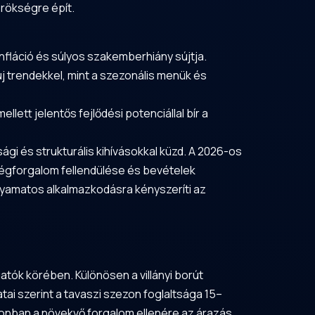
örökségre épít.
nfláció és súlyos szakemberhiány sújtja.
j trendekkel, mint a szezonális menük és
lett jelentős fejlődési potenciállal bír a
i és strukturális kihívásokkal küzd. A 2026-os
ndégforgalom fellendülése és bevételek
lyamatos alkalmazkodásra kényszeríti az
atók körében. Különösen a villányi borút
i szerint a tavaszi szezon foglaltsága 15–
zonban a növekvő forgalom ellenére az árazás