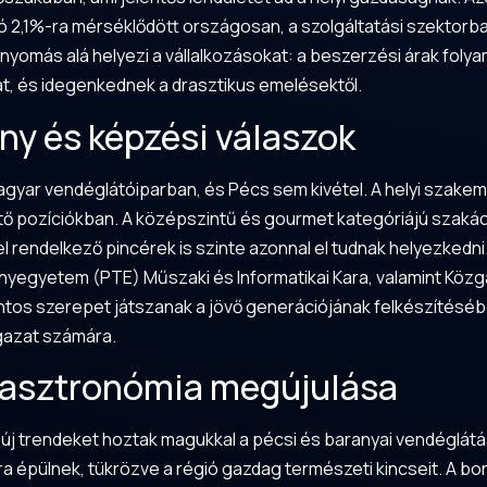
áció 2,1%-ra mérséklődött országosan, a szolgáltatási szektorb
s nyomás alá helyezi a vállalkozásokat: a beszerzési árak f
t, és idegenkednek a drasztikus emelésektől.
y és képzési válaszok
gyar vendéglátóiparban, és Pécs sem kivétel. A helyi szake
tő pozíciókban. A középszintű és gourmet kategóriájú szaká
 rendelkező pincérek is szinte azonnal el tudnak helyezkedni.
ányegyetem
(
PTE
) Műszaki és Informatikai Kara, valamint K
ontos szerepet játszanak a jövő generációjának felkészítéséb
ágazat számára.
 gasztronómia megújulása
k új trendeket hoztak magukkal a pécsi és baranyai vendéglá
épülnek, tükrözve a régió gazdag természeti kincseit. A borász