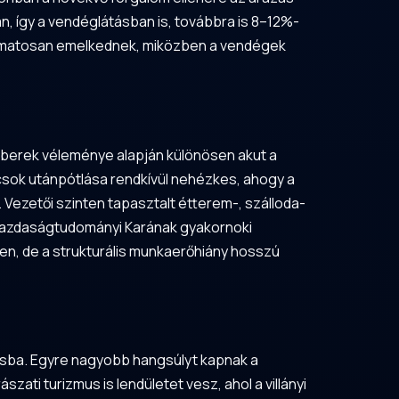
an, így a vendéglátásban is, továbbra is 8–12%-
olyamatosan emelkednek, miközben a vendégek
mberek véleménye alapján különösen akut a
csok utánpótlása rendkívül nehézkes, ahogy a
 Vezetői szinten tapasztalt étterem-, szálloda-
özgazdaságtudományi Karának gyakornoki
en, de a strukturális munkaerőhiány hosszú
tásba. Egyre nagyobb hangsúlyt kapnak a
ati turizmus is lendületet vesz, ahol a villányi