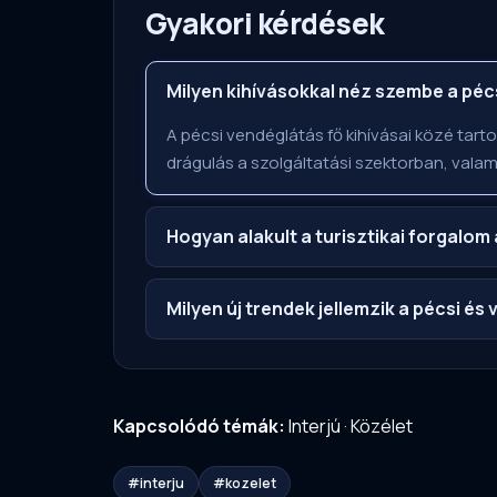
Gyakori kérdések
Milyen kihívásokkal néz szembe a pé
A pécsi vendéglátás fő kihívásai közé tar
drágulás a szolgáltatási szektorban, vala
Hogyan alakult a turisztikai forgalom
Milyen új trendek jellemzik a pécsi és
Kapcsolódó témák:
Interjú
·
Közélet
#interju
#kozelet