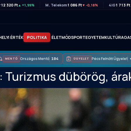
r
12 320 Ft
M. Telekom
1 086 Ft
4iG
1 713 Ft
▲ +1,99%
▼ -0,18%
HELYI ÉRTÉK
POLITIKA
ÉLETMÓD
SPORT
EGYETEM
KULTÚRA
GA
Országos Mentő
104
Pécs Felnőtt Ügyelet
+3
MENTŐ
ÜGYELET
: Turizmus dübörög, árak