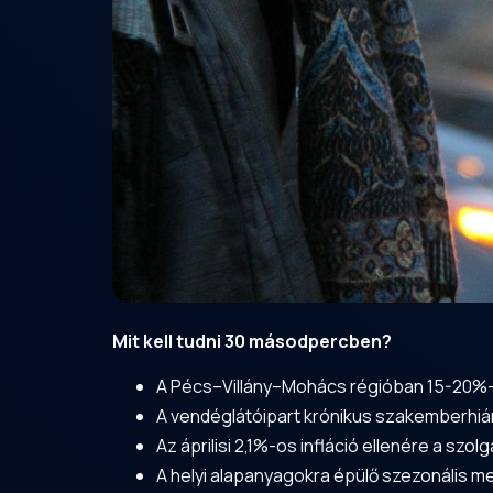
Mit kell tudni 30 másodpercben?
A Pécs–
Villány
–Mohács régióban 15-20%-kal
A vendéglátóipart krónikus szakemberhián
Az áprilisi 2,1%-os infláció ellenére a sz
A helyi alapanyagokra épülő szezonális