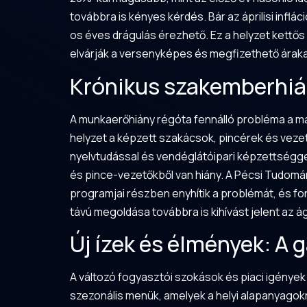
továbbra is kényes kérdés. Bár az áprilisi infl
os éves drágulás érezhető. Ez a helyzet kettő
elvárják a versenyképes és megfizethető áraka
Krónikus szakemberhián
A munkaerőhiány régóta fennálló probléma a ma
helyzet a képzett szakácsok, pincérek és veze
nyelvtudással és vendéglátóipari képzettséggel
és pince-vezetőkből van hiány. A
Pécsi Tudom
programjai részben enyhítik a problémát, és f
távú megoldása továbbra is kihívást jelent az 
Új ízek és élmények: A
A változó fogyasztói szokások és piaci igénye
szezonális menük, amelyek a helyi alapanyagokra 