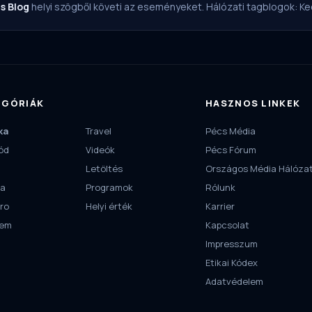
s Blog
helyi szögből követi az eseményeket. Hálózati tagblogok:
Ke
EGÓRIÁK
HASZNOS LINKEK
ka
Travel
Pécs Média
ód
Videók
Pécs Fórum
Letöltés
Országos Média Hálóza
ra
Programok
Rólunk
ro
Helyi érték
Karrier
tem
Kapcsolat
Impresszum
Etikai Kódex
Adatvédelem