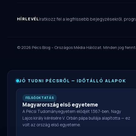
HÍRLEVÉL
Iratkozz fel a legfrissebb bejegyzésekről, progra
© 2026 Pécs Blog – Országos Média Hálózat. Minden jog fennt
JÓ TUDNI PÉCSRŐL — IDŐTÁLLÓ ALAPOK
FELSŐOKTATÁS
Magyarország első egyeteme
A Pécsi Tudományegyetem elődjét 1367-ben, Nagy
Lajos király kérésére V. Orbán pápa bullája alapította — ez
volt az ország első egyeteme.