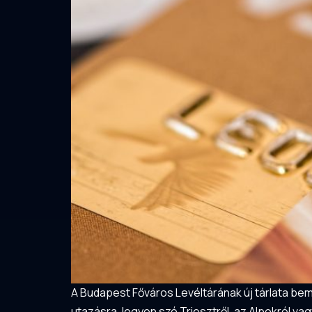
A Budapest Főváros Levéltárának új tárlata bem
utazásra, legyen szó Triesztről, az Alpokról vag