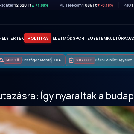
Richter
12 320 Ft
M. Telekom
1 086 Ft
4iG
1
▲ +1,99%
▼ -0,18%
HELYI ÉRTÉK
POLITIKA
ÉLETMÓD
SPORT
EGYETEM
KULTÚRA
GA
Országos Mentő
104
Pécs Felnőtt Ügyelet
MENTŐ
ÜGYELET
tazásra: Így nyaraltak a buda