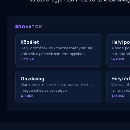
ROVATOK
Közélet
Helyi po
Helyi döntések és következményeik: mi
A pécsi pol
változik a pécsiek mindennapjaiban.
elfogadot
67 CIKK
14 CIKK
Gazdaság
Helyi ér
Munkahelyek, bérek, beruházási hírek a
Városi sét
megyéből és az országból.
ismert rés
41 CIKK
41 CIKK