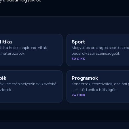
litika
Sport
itika hetei: napirend, viták,
Megyei és országos sportesem
t határozatok.
pécsi olvasói szemszögből.
52 CIKK
ték
Programok
ák, ismerős helyszínek, kevésbé
Koncertek, fesztiválok, családi
zletek.
— mi történik a hétvégén.
24 CIKK