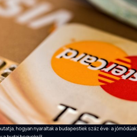
utatja, hogyan nyaraltak a budapestiek száz éve: a jómódúak
y a budai hegyekről.