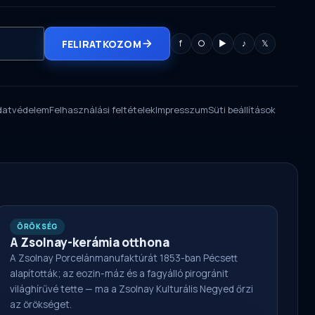
FELIRATKOZOM
f
○
▶
♪
𝕏
datvédelem
Felhasználási feltételek
Impresszum
Süti beállítások
ÖRÖKSÉG
A Zsolnay-kerámia otthona
A Zsolnay Porcelánmanufaktúrát 1853-ban Pécsett
alapították; az eozin-máz és a fagyálló pirogránit
világhírűvé tette — ma a Zsolnay Kulturális Negyed őrzi
az örökséget.