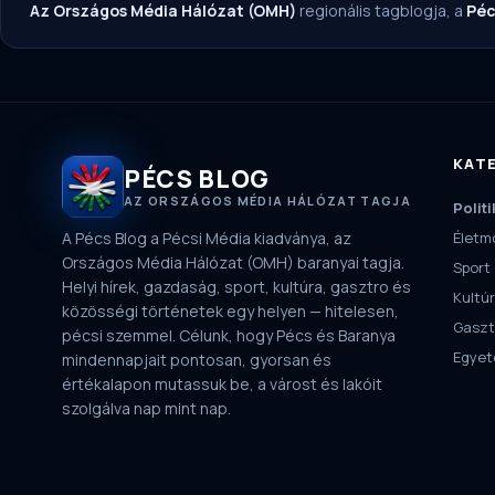
Az Országos Média Hálózat (OMH)
regionális tagblogja, a
Péc
KAT
PÉCS BLOG
AZ ORSZÁGOS MÉDIA HÁLÓZAT TAGJA
Politi
A Pécs Blog a Pécsi Média kiadványa, az
Életm
Országos Média Hálózat (OMH) baranyai tagja.
Sport
Helyi hírek, gazdaság, sport, kultúra, gasztro és
Kultú
közösségi történetek egy helyen — hitelesen,
Gaszt
pécsi szemmel. Célunk, hogy Pécs és Baranya
Egye
mindennapjait pontosan, gyorsan és
értékalapon mutassuk be, a várost és lakóit
szolgálva nap mint nap.