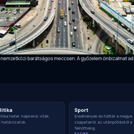
y nemzetközi barátságos meccsen. A győzelem önbizalmat ad a
litika
Sport
itika hetei: napirend, viták,
Eredmények és háttér a megye
t határozatok.
csapatairól, az utánpótlástól a
felnőttekig.
52 CIKK