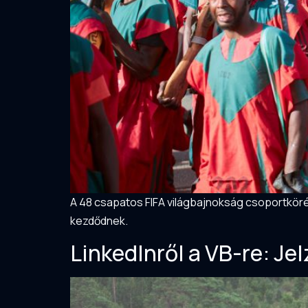
A 48 csapatos FIFA világbajnokság csoportköréb
kezdődnek.
LinkedInről a VB-re: Je