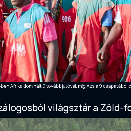
en Afrika dominált 9 továbbjutóval, míg Ázsia 9 csapatából c
lzálogosból világsztár a Zöld-f