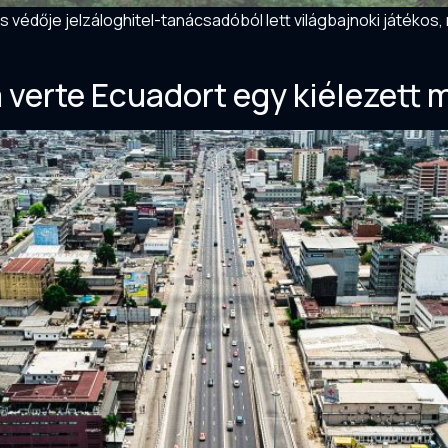
 védője jelzáloghitel-tanácsadóból lett világbajnoki játékos
a verte Ecuadort egy kiélezett