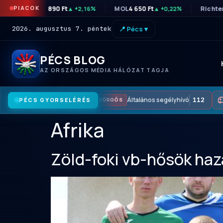
PIACOK
OTP
46 890 Ft
MOL
4 650 Ft
Richte
▲ +2,16%
▲ +0,22%
2026. augusztus 7. péntek
📍 Pécs ▾
PÉCS BLOG
AZ ORSZÁGOS MÉDIA HÁLÓZAT TAGJA
Általános segélyhívó
112
PÉCS GYORSELÉRÉS
SÜRGŐS
Afrika
Zöld-foki vb-hősök haz