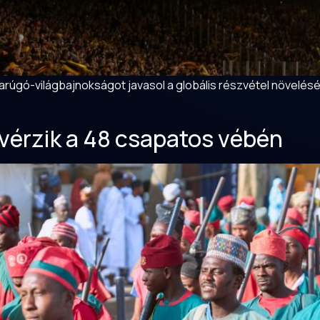
darúgó-világbajnokságot javasol a globális részvétel növelésé
lvérzik a 48 csapatos vébén