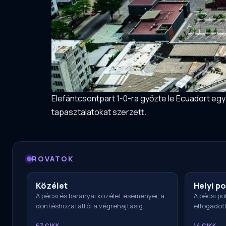
Elefántcsontpart 1-0-ra győzte le Ecuadort eg
tapasztalatokat szerzett.
ROVATOK
Közélet
Helyi po
A pécsi és baranyai közélet eseményei, a
A pécsi pol
döntéshozataltól a végrehajtásig.
elfogadot
67 CIKK
14 CIKK