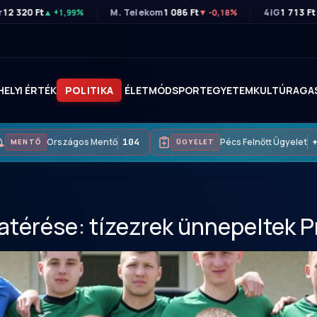
r
12 320 Ft
M. Telekom
1 086 Ft
4iG
1 713 Ft
▲ +1,99%
▼ -0,18%
HELYI ÉRTÉK
POLITIKA
ÉLETMÓD
SPORT
EGYETEM
KULTÚRA
GA
Országos Mentő
104
Pécs Felnőtt Ügyelet
+36
MENTŐ
ÜGYELET
atérése: tízezrek ünnepeltek 