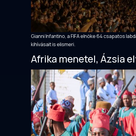
Gianni Infantino, a FIFA elnöke 64 csapatos lab
kihívásait is elismeri.
Afrika menetel, Ázsia e