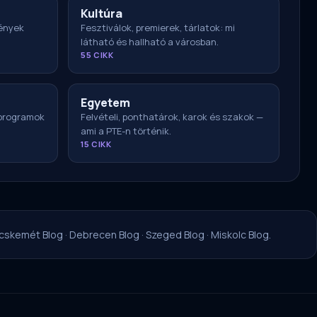
Kultúra
ények
Fesztiválok, premierek, tárlatok: mi
látható és hallható a városban.
55 CIKK
Egyetem
 programok
Felvételi, ponthatárok, karok és szakok —
ami a PTE-n történik.
15 CIKK
cskemét Blog
·
Debrecen Blog
·
Szeged Blog
·
Miskolc Blog
.