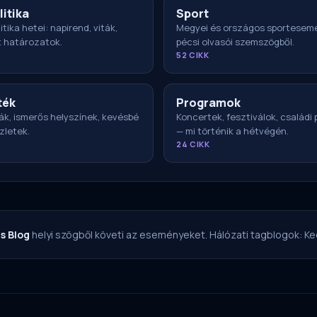
litika
Sport
itika hetei: napirend, viták,
Megyei és országos sportesem
t határozatok.
pécsi olvasói szemszögből.
52 CIKK
ték
Programok
ák, ismerős helyszínek, kevésbé
Koncertek, fesztiválok, családi
zletek.
— mi történik a hétvégén.
24 CIKK
s Blog
helyi szögből követi az eseményeket. Hálózati tagblogok:
Ke