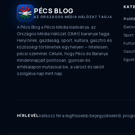
KAT
PÉCS BLOG
AZ ORSZÁGOS MÉDIA HÁLÓZAT TAGJA
Politi
A Pécs Blog a Pécsi Média kiadványa, az
Életm
Országos Média Hálózat (OMH) baranyai tagja.
Sport
Helyi hírek, gazdaság, sport, kultúra, gasztro és
Kultú
közösségi történetek egy helyen — hitelesen,
Gaszt
pécsi szemmel. Célunk, hogy Pécs és Baranya
Egye
mindennapjait pontosan, gyorsan és
értékalapon mutassuk be, a várost és lakóit
szolgálva nap mint nap.
HÍRLEVÉL
Iratkozz fel a legfrissebb bejegyzésekről, progra