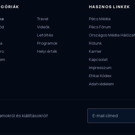
EGÓRIÁK
HASZNOS LINKEK
ka
Travel
Pécs Média
ód
Videók
Pécs Fórum
Letöltés
Országos Média Hálóza
ra
Programok
Rólunk
ro
Helyi érték
Karrier
tem
Kapcsolat
Impresszum
Etikai Kódex
Adatvédelem
mokról és kiállításokról!