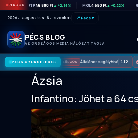
PIACOK
OTP
46 890 Ft
MOL
4 650 Ft
R
▲ +2,16%
▲ +0,22%
2026. augusztus 8. szombat
📍 Pécs ▾
PÉCS BLOG
AZ ORSZÁGOS MÉDIA HÁLÓZAT TAGJA
Általános segélyhívó
112
PÉCS GYORSELÉRÉS
SÜRGŐS
Ázsia
Infantino: Jöhet a 64 c