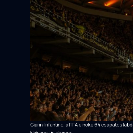
Gianni Infantino, a FIFA elnöke 64 csapatos lab
kihívásait is elismeri.