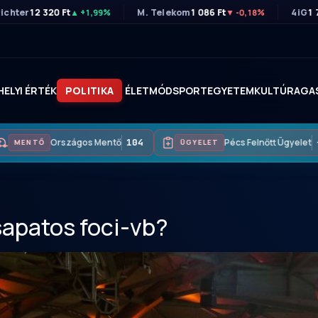
ichter
12 320 Ft
M. Telekom
1 086 Ft
4iG
1 
▲ +1,99%
▼ -0,18%
HELYI ÉRTÉK
POLITIKA
ÉLETMÓD
SPORT
EGYETEM
KULTÚRA
GA
Országos Mentő
104
Pécs Felnőtt Ügyelet
+
MENTŐ
ÜGYELET
sapatos foci-vb?