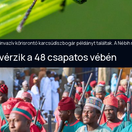
vazív kőrisrontó karcsúdíszbogár példányt találtak. A Nébih r
lvérzik a 48 csapatos vébén