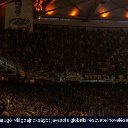
darúgó-világbajnokságot javasol a globális részvétel növelésé