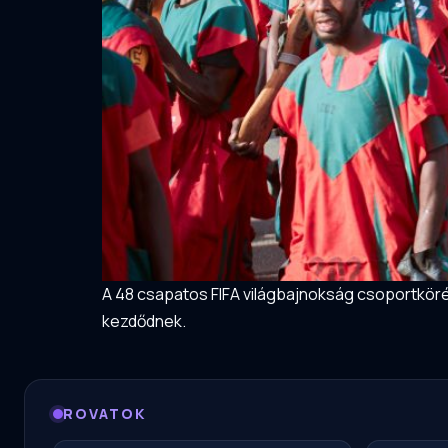
A 48 csapatos FIFA világbajnokság csoportköréb
kezdődnek.
ROVATOK