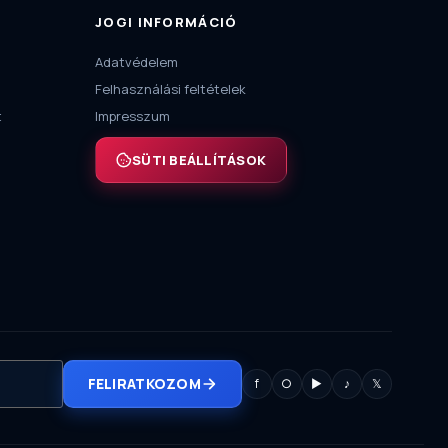
JOGI INFORMÁCIÓ
Adatvédelem
Felhasználási feltételek
t
Impresszum
SÜTI BEÁLLÍTÁSOK
FELIRATKOZOM
f
○
▶
♪
𝕏