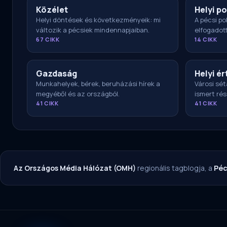
Közélet
Helyi po
Helyi döntések és következményeik: mi
A pécsi pol
változik a pécsiek mindennapjaiban.
elfogadot
67 CIKK
14 CIKK
Gazdaság
Helyi ér
Munkahelyek, bérek, beruházási hírek a
Városi sét
megyéből és az országból.
ismert rés
41 CIKK
41 CIKK
Az Országos Média Hálózat (OMH)
regionális tagblogja, a
Péc