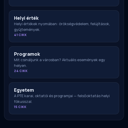
Helyi érték
Helyi értékek nyomában: örökségvédelem, felújítások,
gyűjtemények.
41 CIKK
Programok
Mit csináljunk a városban? Aktuális események egy
helyen.
24 CIKK
Egyetem
A PTE karai, oktatói és programjai — felsőoktatás helyi
fókusszal.
15 CIKK