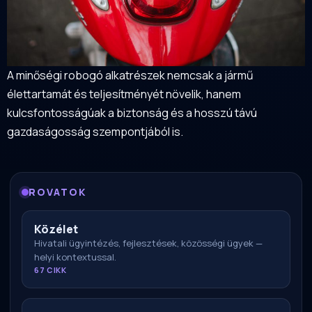
A minőségi robogó alkatrészek nemcsak a jármű
élettartamát és teljesítményét növelik, hanem
kulcsfontosságúak a biztonság és a hosszú távú
gazdaságosság szempontjából is.
ROVATOK
Közélet
Hivatali ügyintézés, fejlesztések, közösségi ügyek —
helyi kontextussal.
67 CIKK