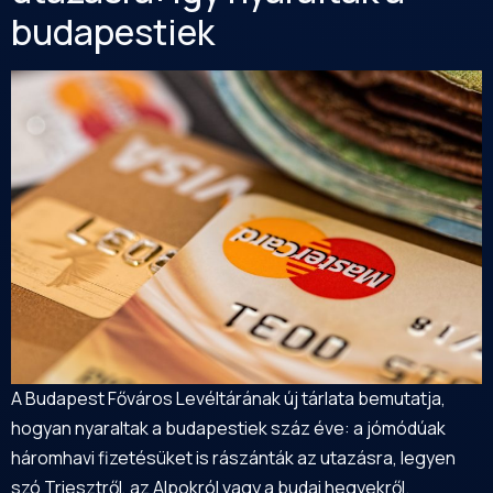
budapestiek
A Budapest Főváros Levéltárának új tárlata bemutatja,
hogyan nyaraltak a budapestiek száz éve: a jómódúak
háromhavi fizetésüket is rászánták az utazásra, legyen
szó Triesztről, az Alpokról vagy a budai hegyekről.