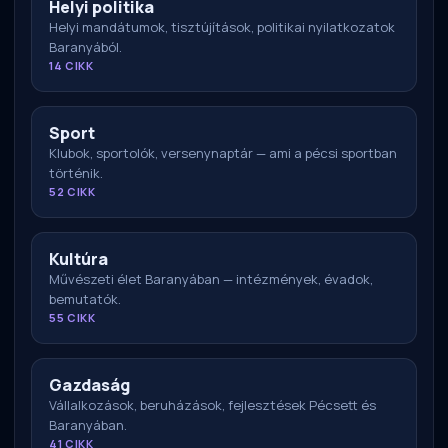
Helyi politika
Helyi mandátumok, tisztújítások, politikai nyilatkozatok
Baranyából.
14 CIKK
Sport
Klubok, sportolók, versenynaptár — ami a pécsi sportban
történik.
52 CIKK
Kultúra
Művészeti élet Baranyában — intézmények, évadok,
bemutatók.
55 CIKK
Gazdaság
Vállalkozások, beruházások, fejlesztések Pécsett és
Baranyában.
41 CIKK