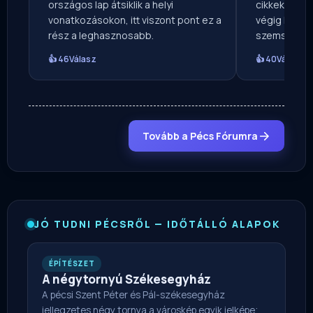
országos lap átsiklik a helyi
cikkek is re
vonatkozásokon, itt viszont pont ez a
végig lehet 
rész a leghasznosabb.
szemszögbő
👍 46
Válasz
👍 40
Válasz
Tovább a Pécs Fórumra
JÓ TUDNI PÉCSRŐL — IDŐTÁLLÓ ALAPOK
ÉPÍTÉSZET
A négytornyú Székesegyház
A pécsi Szent Péter és Pál-székesegyház
jellegzetes négy tornya a városkép egyik jelképe;