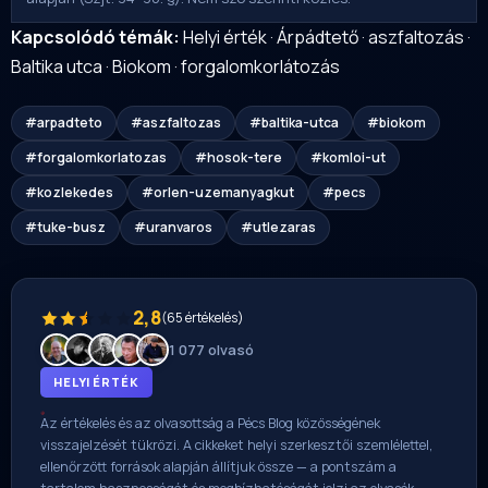
Kapcsolódó témák:
Helyi érték
·
Árpádtető
·
aszfaltozás
·
Baltika utca
·
Biokom
·
forgalomkorlátozás
#arpadteto
#aszfaltozas
#baltika-utca
#biokom
#forgalomkorlatozas
#hosok-tere
#komloi-ut
#kozlekedes
#orlen-uzemanyagkut
#pecs
#tuke-busz
#uranvaros
#utlezaras
2,8
(65 értékelés)
1 077 olvasó
HELYI ÉRTÉK
Az értékelés és az olvasottság a Pécs Blog közösségének
visszajelzését tükrözi. A cikkeket helyi szerkesztői szemlélettel,
ellenőrzött források alapján állítjuk össze — a pontszám a