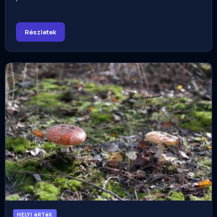
Részletek
HELYI éRTéK