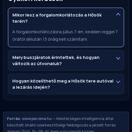
Mikor lesz a forgalomkorlátozás a Hősök
terén?
A forgalomkorlátozásra július 7-én, kedden reggel 7
órától délután 13 óráig kell számítani.
Mely buszjáratok érintettek, és hogyan
változik az útvonaluk?
Hogyan közelíthető meg a Hősök tere autóval
a lezárás idején?
Forrás:
www.pecsma.hu
— Mesterséges intelligencia által
készített önálló szerkesztőségi feldolgozás a jelzett forrás
alapján (Szjt. 34–36. §). Nem szó szerinti közlés.