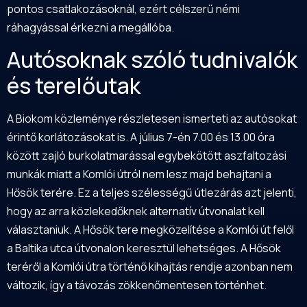
pontos csatlakozásoknál, ezért célszerű némi
ráhagyással érkezni a megállóba.
Autósoknak szóló tudnivalók
és terelőutak
A Biokom közleménye részletesen ismerteti az autósokat
érintő korlátozásokat is. A július 7-én 7.00 és 13.00 óra
között zajló burkolatmarással egybekötött aszfaltozási
munkák miatt a Komlói útról nem lesz majd behajtani a
Hősök terére. Ez a teljes szélességű útlezárás azt jelenti,
hogy az arra közlekedőknek alternatív útvonalat kell
választaniuk. A Hősök tere megközelítése a Komlói út felől
a Baltika utca útvonalon keresztül lehetséges. A Hősök
teréről a Komlói útra történő kihajtás rendje azonban nem
változik, így a távozás zökkenőmentesen történhet.