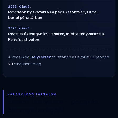
2026. július 8.
Rövidebb nyitvatartás a pécsi Csontváry utcai
bérletpénztárban
2026. július 8.
Pécsi székesegyház: Vasarely ihlette fényvarázs a
Fényfesztiválon
A Pécs Blog
Helyi érték
rovatában az elmúlt 30 napban
20
cikk jelent meg.
KAPCSOLÓDÓ TARTALOM
Ezeket is olvasta — pécsi és
baranyai szögből