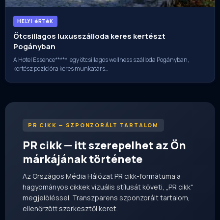
HELYI éRTéK
Ötcsillagos luxusszálloda keres kertészt
Pogányban
A Hotel Essence*****, egy ötcsillagos wellness szálloda Pogányban,
kertész pozícióra keres munkatárs…
PR CIKK — SZPONZORÁLT TARTALOM
PR cikk — itt szerepelhet az Ön
márkájának története
Az Országos Média Hálózat PR cikk-formátuma a
hagyományos cikkek vizuális stílusát követi, „PR cikk"
megjelöléssel. Transzparens szponzorált tartalom,
ellenőrzött szerkesztői keret.