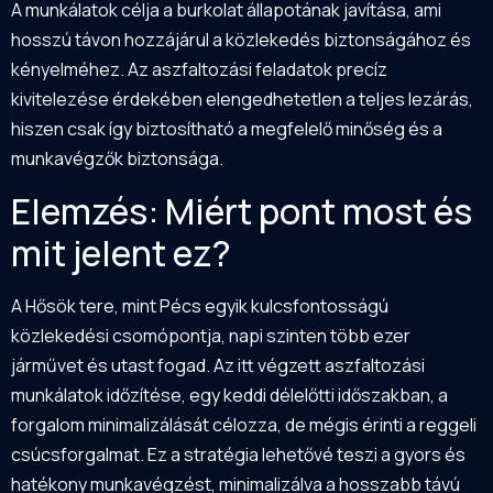
A munkálatok célja a burkolat állapotának javítása, ami
hosszú távon hozzájárul a közlekedés biztonságához és
kényelméhez. Az aszfaltozási feladatok precíz
kivitelezése érdekében elengedhetetlen a teljes lezárás,
hiszen csak így biztosítható a megfelelő minőség és a
munkavégzők biztonsága.
Elemzés: Miért pont most és
mit jelent ez?
A Hősök tere, mint Pécs egyik kulcsfontosságú
közlekedési csomópontja, napi szinten több ezer
járművet és utast fogad. Az itt végzett aszfaltozási
munkálatok időzítése, egy keddi délelőtti időszakban, a
forgalom minimalizálását célozza, de mégis érinti a reggeli
csúcsforgalmat. Ez a stratégia lehetővé teszi a gyors és
hatékony munkavégzést, minimalizálva a hosszabb távú