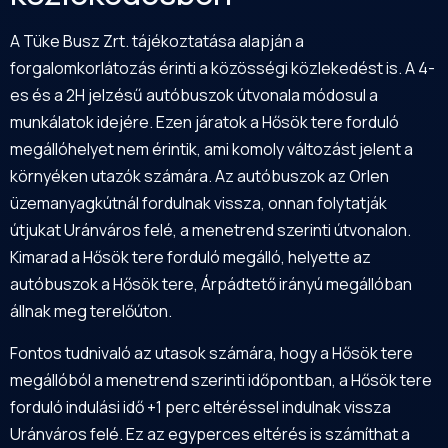
A Tüke Busz Zrt. tájékoztatása alapján a
forgalomkorlátozás érinti a közösségi közlekedést is. A 4-
es és a 2H jelzésű autóbuszok útvonala módosul a
munkálatok idejére. Ezen járatok a Hősök tere forduló
megállóhelyet nem érintik, ami komoly változást jelent a
környéken utazók számára. Az autóbuszok az Orlen
üzemanyagkútnál fordulnak vissza, onnan folytatják
útjukat Uránváros felé, a menetrend szerinti útvonalon.
Kimarad a Hősök tere forduló megálló, helyette az
autóbuszok a Hősök tere, Árpádtető irányú megállóban
állnak meg terelőúton.
Fontos tudnivaló az utasok számára, hogy a Hősök tere
megállóból a menetrend szerinti időpontban, a Hősök tere
forduló indulási idő +1 perc eltéréssel indulnak vissza
Uránváros felé. Ez az egyperces eltérés is számíthat a