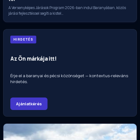
A Versenyképes Járások Program 2026-ban indul Baranyában, közös
járási fejlesztéssel segíti a kistel…
HIRDETÉS
Az Ön márkája itt!
Érje el a baranyai és pécsi közönséget — kontextus-releváns
hirdetés.
Ajánlatkérés