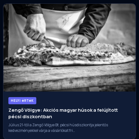
HELYI éRTéK
Zengő Völgye: Akciós magyar húsok a felújított
pécsi diszkontban
Július 21-től a Zengő Völgye Bt. pécsi húsdiszkontja jelentős
kedvezményekkel várja a vásárlókat fri…