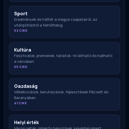
Sport
Eredmények és háttér a megye csapatairól, az
utánpótlástól a felnőttekig.
52 CIKK
Kultúra
Fesztiválok, premierek, tárlatok: mi látható és hallható
a városban.
55 CIKK
Gazdaság
Vállalkozások, beruházások, fejlesztések Pécsett és
Baranyában.
41 CIKK
Helyi érték
Városi séták, ismerős helyszínek, kevésbé ismert