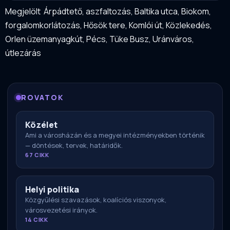
Megjelölt
Árpádtető
,
aszfaltozás
,
Baltika utca
,
Biokom
,
forgalomkorlátozás
,
Hősök tere
,
Komlói út
,
Közlekedés
,
Orlen üzemanyagkút
,
Pécs
,
Tüke Busz
,
Uránváros
,
útlezárás
ROVATOK
Közélet
Ami a városházán és a megyei intézményekben történik
— döntések, tervek, határidők.
67 CIKK
Helyi politika
Közgyűlési szavazások, koalíciós viszonyok,
városvezetési irányok.
14 CIKK