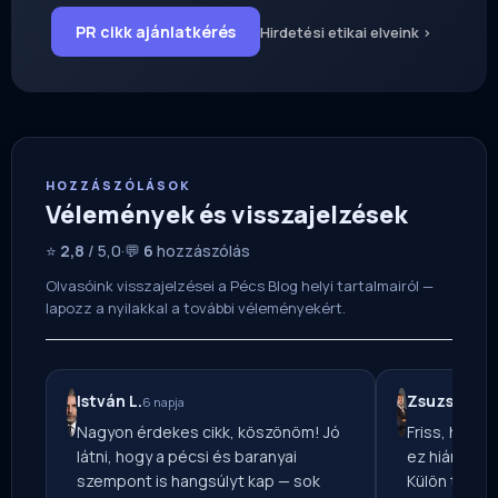
PR cikk ajánlatkérés
Hirdetési etikai elveink ›
HOZZÁSZÓLÁSOK
Vélemények és visszajelzések
⭐
2,8
/ 5,0
·
💬
6
hozzászólás
Olvasóink visszajelzései a Pécs Blog helyi tartalmairól —
lapozz a nyilakkal a további véleményekért.
István L.
Zsuzsa T.
6 napja
4 
Nagyon érdekes cikk, köszönöm! Jó
Friss, helyi
látni, hogy a pécsi és baranyai
ez hiányzott
szempont is hangsúlyt kap — sok
Külön tetsz