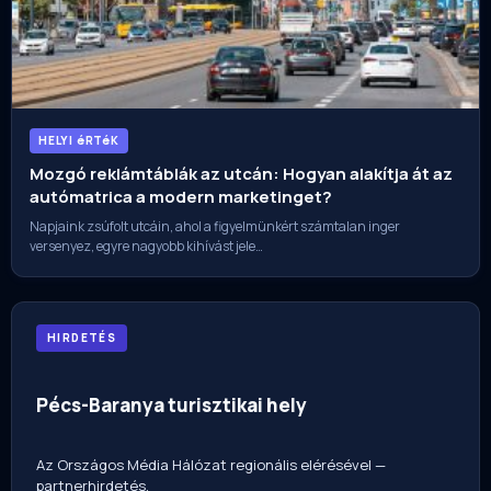
HELYI éRTéK
Mozgó reklámtáblák az utcán: Hogyan alakítja át az
autómatrica a modern marketinget?
Napjaink zsúfolt utcáin, ahol a figyelmünkért számtalan inger
versenyez, egyre nagyobb kihívást jele…
HIRDETÉS
Pécs-Baranya turisztikai hely
Az Országos Média Hálózat regionális elérésével —
partnerhirdetés.