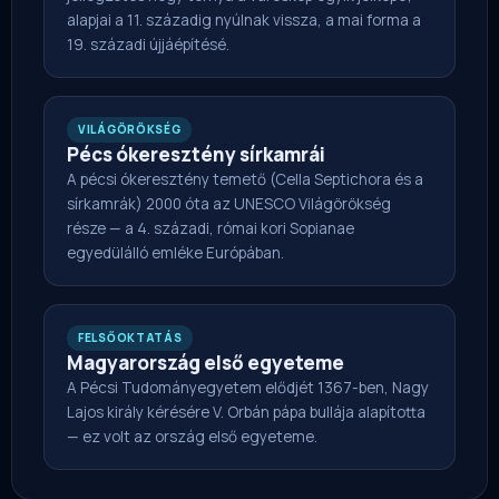
alapjai a 11. századig nyúlnak vissza, a mai forma a
19. századi újjáépítésé.
VILÁGÖRÖKSÉG
Pécs ókeresztény sírkamrái
A pécsi ókeresztény temető (Cella Septichora és a
sírkamrák) 2000 óta az UNESCO Világörökség
része — a 4. századi, római kori Sopianae
egyedülálló emléke Európában.
FELSŐOKTATÁS
Magyarország első egyeteme
A Pécsi Tudományegyetem elődjét 1367-ben, Nagy
Lajos király kérésére V. Orbán pápa bullája alapította
— ez volt az ország első egyeteme.