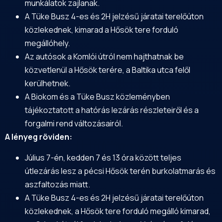
munkálatok zajlanak.
A Tüke Busz 4-es és 2H jelzésű járatai terelőúton
közlekednek, kimarad a Hősök tere forduló
megállóhely.
Az autósok a Komlói útról nem hajthatnak be
közvetlenül a Hősök terére, a Baltika utca felől
kerülhetnek.
A Biokom és a Tüke Busz közleményben
tájékoztatott a hatórás lezárás részleteiről és a
forgalmi rend változásairól.
A lényeg röviden:
Július 7-én, kedden 7 és 13 óra között teljes
útlezárás lesz a pécsi Hősök terén burkolatmarás és
aszfaltozás miatt.
A Tüke Busz 4-es és 2H jelzésű járatai terelőúton
közlekednek, a Hősök tere forduló megálló kimarad,