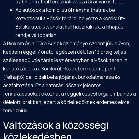
az Orlen kútnál fordulnak vissza Uránváros felé.
Az autósok a Komlói útról nem hajthatnak be
közvetlenül a Hősök terére, helyette a Komlói út–
Baltika utca útvonalat kell használniuk, a kihajtás
rendje változatlan.
A Biokom és a Tüke Busz közleménye szerint július 7-én,
kedden reggel 7 órától egészen délután 13 óráig teljes
szélességű útlezárás lesz érvényben a Hősök terén. A
korlátozás oka a Komlói út Hősök tere csomópont
(felhajtó) déli oldali behajtójának burkolatmarása és
aszfaltozása. Ez a hatórás időszak jelentős
fennakadásokat okozhat a reggeli csúcsforgalomban és a
délelőtti órákban, ezért a közlekedőknek érdemes előre
tervezniük.
Változások a közösségi
közlekedésben