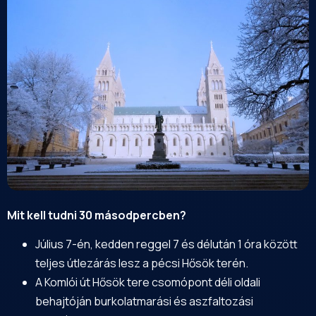
Mit kell tudni 30 másodpercben?
Július 7-én, kedden reggel 7 és délután 1 óra között
teljes útlezárás lesz a pécsi Hősök terén.
A Komlói út Hősök tere csomópont déli oldali
behajtóján burkolatmarási és aszfaltozási