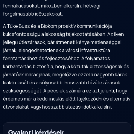
fennakadásokat, miközben elkerüli a hétvégi
forgalmasabb időszakokat.
A Tüke Busz és a Biokom proaktív kommunikációja
kulcsfontosságú a lakosság tájékoztatásában. Az ilyen
jellegű útlezárások, bár átmeneti kényelmetlenséggel
járnak, elengedhetetlenek a városi infrastruktúra
fenntartásához és fejlesztéséhez. A folyamatos
karbantartás biztosítja, hogy a közutak biztonságosak és
járhatóak maradjanak, megelőzve ezzel a nagyobb károk
kialakulását és a súlyosabb, hosszabb távú lezárások
szükségességét. A pécsiek számára ez azt jelenti, hogy
érdemes már a keddi indulás előtt tájékozódni és alternatív
útvonalakat, vagy hosszabb utazási időt kalkulálni.
Gyakori kérdések