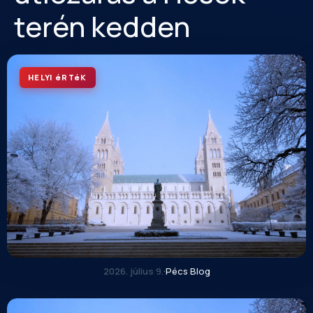
terén kedden
HELYI éRTéK
2026. július 9.
·
Pécs Blog