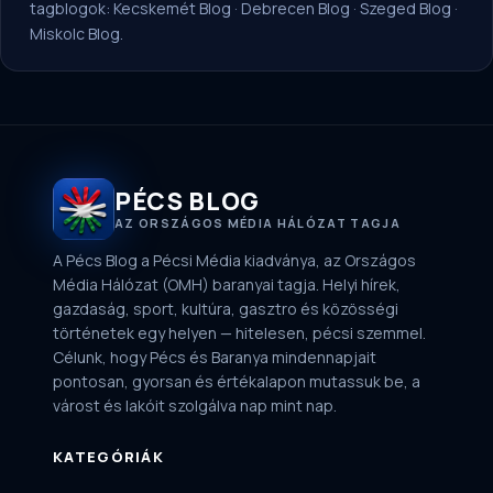
tagblogok:
Kecskemét Blog
·
Debrecen Blog
·
Szeged Blog
·
Miskolc Blog
.
PÉCS BLOG
AZ ORSZÁGOS MÉDIA HÁLÓZAT TAGJA
A Pécs Blog a Pécsi Média kiadványa, az Országos
Média Hálózat (OMH) baranyai tagja. Helyi hírek,
gazdaság, sport, kultúra, gasztro és közösségi
történetek egy helyen — hitelesen, pécsi szemmel.
Célunk, hogy Pécs és Baranya mindennapjait
pontosan, gyorsan és értékalapon mutassuk be, a
várost és lakóit szolgálva nap mint nap.
KATEGÓRIÁK