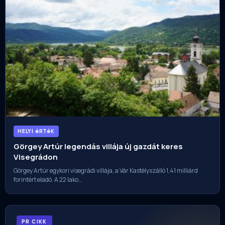
HELYI éRTéK
Görgey Artúr legendás villája új gazdát keres
Visegrádon
Görgey Artúr egykori visegrádi villája, a Vár Kastélyszálló 1,41 milliárd
forintért eladó. A 22 lako…
PR CIKK