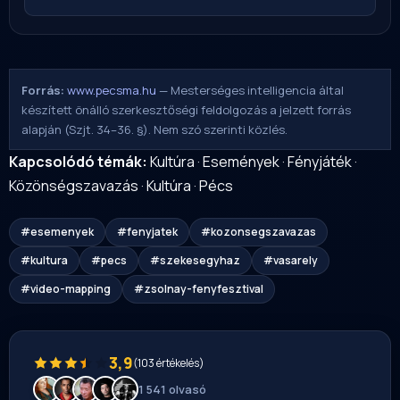
Forrás:
www.pecsma.hu
— Mesterséges intelligencia által
készített önálló szerkesztőségi feldolgozás a jelzett forrás
alapján (Szjt. 34–36. §). Nem szó szerinti közlés.
Kapcsolódó témák:
Kultúra
·
Események
·
Fényjáték
·
Közönségszavazás
·
Kultúra
·
Pécs
#esemenyek
#fenyjatek
#kozonsegszavazas
#kultura
#pecs
#szekesegyhaz
#vasarely
#video-mapping
#zsolnay-fenyfesztival
3,9
(103 értékelés)
1 541 olvasó