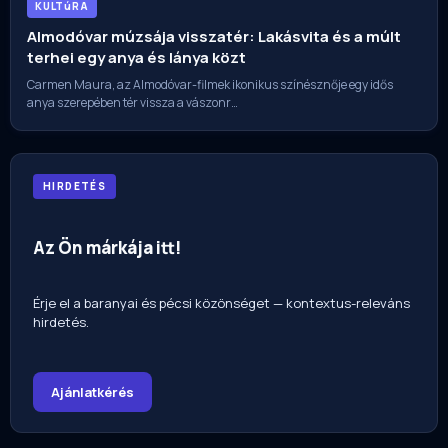
KULTúRA
Almodóvar múzsája visszatér: Lakásvita és a múlt
terhei egy anya és lánya közt
Carmen Maura, az Almodóvar-filmek ikonikus színésznője egy idős
anya szerepében tér vissza a vászonr…
HIRDETÉS
Az Ön márkája itt!
Érje el a baranyai és pécsi közönséget — kontextus-releváns
hirdetés.
Ajánlatkérés