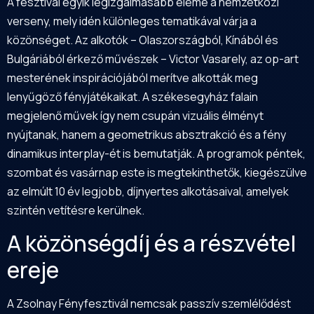
A fesztivál egyik legizgalmasabb eleme a nemzetközi
verseny, mely idén különleges tematikával várja a
közönséget. Az alkotók – Olaszországból, Kínából és
Bulgáriából érkező művészek – Victor Vasarely, az op-art
mesterének inspirációjából merítve alkották meg
lenyűgöző fényjátékaikat. A székesegyház falain
megjelenő művek így nem csupán vizuális élményt
nyújtanak, hanem a geometrikus absztrakció és a fény
dinamikus interplay-ét is bemutatják. A programok péntek,
szombat és vasárnap este is megtekinthetők, kiegészülve
az elmúlt 10 év legjobb, díjnyertes alkotásaival, amelyek
szintén vetítésre kerülnek.
A közönségdíj és a részvétel
ereje
A Zsolnay Fényfesztivál nemcsak passzív szemlélődést