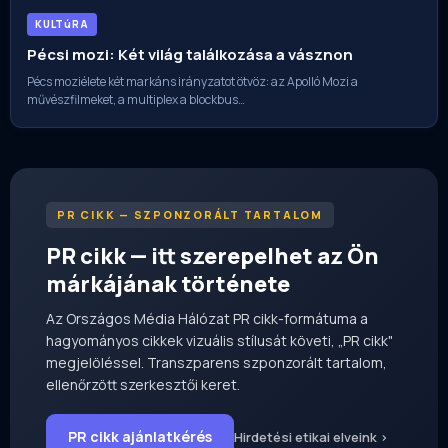
KULTúRA
Pécsi mozi: Két világ találkozása a vásznon
Pécs moziélete két markáns irányzatot ötvöz: az Apolló Mozi a
művészfilmeket, a multiplex a blockbus…
PR CIKK — SZPONZORÁLT TARTALOM
PR cikk — itt szerepelhet az Ön
márkájának története
Az Országos Média Hálózat PR cikk-formátuma a
hagyományos cikkek vizuális stílusát követi, „PR cikk"
megjelöléssel. Transzparens szponzorált tartalom,
ellenőrzött szerkesztői keret.
PR cikk ajánlatkérés
Hirdetési etikai elveink ›