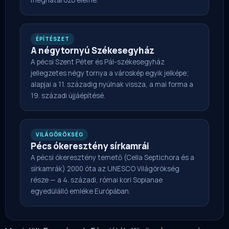
meghatározó eleme.
ÉPÍTÉSZET
A négytornyú Székesegyház
A pécsi Szent Péter és Pál-székesegyház
jellegzetes négy tornya a városkép egyik jelképe;
alapjai a 11. századig nyúlnak vissza, a mai forma a
19. századi újjáépítésé.
VILÁGÖRÖKSÉG
Pécs ókeresztény sírkamrái
A pécsi ókeresztény temető (Cella Septichora és a
sírkamrák) 2000 óta az UNESCO Világörökség
része — a 4. századi, római kori Sopianae
egyedülálló emléke Európában.