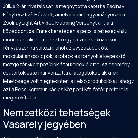
Július 2-án hivatalosan is megnyitotta kapuit a Zsolnay
Fényfesztivál Pécsett, amely immár hagyományosan a
Zsolnay Light Art Video Mapping Versenyt állítja a
középpontba. Ennek keretében a pécsi székesegyház
monumentális homlokzata egy hatalmas, dinamikus
fényvászonná változik, ahol az évszázadok óta
mozdulatlan oszlopok, szobrok és tornyok elképesztő,
mozgó fénykompozíciók által kelnek életre. Az esemény
csütörtök este már vonzotta a látogatókat, akiknek
lehetősége volt megtekinteni az első produkciókat, ahogy
azt a Pécsi Kommunikációs Központ Kft. fotóriportere is
megörökítette.
Nemzetközi tehetségek
Vasarely jegyében