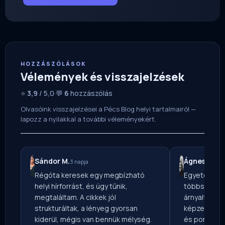
HOZZÁSZÓLÁSOK
Vélemények és visszajelzések
⭐
3,9
/ 5,0
·
💬
6
hozzászólás
Olvasóink visszajelzései a Pécs Blog helyi tartalmairól —
lapozz a nyilakkal a további véleményekért.
Sándor M.
Ágnes M.
3 napja
2 n
Régóta keresek egy megbízható
Egyetértek 
helyi hírforrást, és úgy tűnik,
többségével
megtaláltam. A cikkek jól
árnyaltabb k
strukturáltak, a lényeg gyorsan
képzelni. Mi
kiderül, mégis van bennük mélység.
és pont ettől