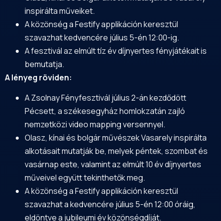
inspirálta műveiket.
A közönség a Festify applikáción keresztül
szavazhat kedvencére július 5-én 12:00-ig.
A fesztivál az elmúlt tíz év díjnyertes fényjátékait is
bemutatja.
A lényeg röviden:
A Zsolnay Fényfesztivál július 2-án kezdődött
Pécsett, a székesegyház homlokzatán zajló
nemzetközi video mapping versennyel.
Olasz, kínai és bolgár művészek Vasarely inspirálta
alkotásait mutatják be, melyek péntek, szombat és
vasárnap este, valamint az elmúlt 10 év díjnyertes
műveivel együtt tekinthetők meg.
A közönség a Festify applikáción keresztül
szavazhat a kedvencére július 5-én 12:00 óráig,
eldöntve a jubileumi év közönségdíját.