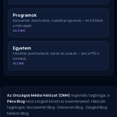
Programok
Koncertek, fesztiválok, családi programok — mi történik
a hétvégén.
24 CIKK
Egyetem
Felvételi, ponthatárok, karok és szakok — ami a PTE-n
történik.
15 CIKK
Az Országos Média Hálózat (OMH)
regionális tagblogja, a
Pécs Blog
helyi szögből követi az eseményeket. Hálózati
tagblogok:
Kecskemét Blog
·
Debrecen Blog
·
Szeged Blog
·
Miskolc Blog
.