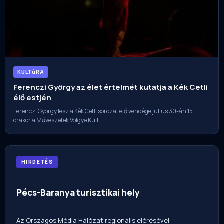
KULTúRA
Ferenczi György az élet értelmét kutatja a Kék Cetli
élő estjén
Ferenczi György lesz a Kék Cetli sorozat élő vendége július 30-án 15
órakor a Művészetek Völgye Kult…
HIRDETÉS
Pécs-Baranya turisztikai hely
Az Országos Média Hálózat regionális elérésével —