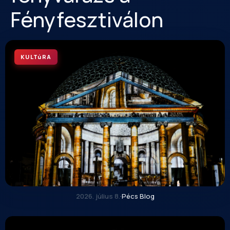
Fényfesztiválon
KULTúRA
2026. július 8.
·
Pécs Blog