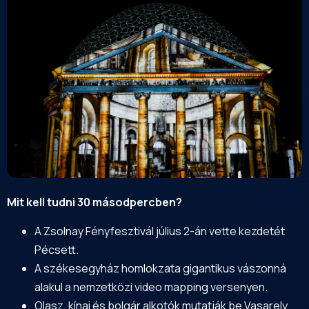
Mit kell tudni 30 másodpercben?
A
Zsolnay
Fényfesztivál július 2-án vette kezdetét
Pécsett.
A székesegyház homlokzata gigantikus vászonná
alakul a nemzetközi video mapping versenyen.
Olasz, kínai és bolgár alkotók mutatják be Vasarely