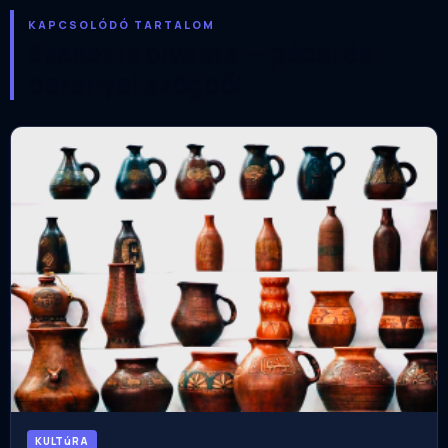
KAPCSOLÓDÓ TARTALOM
Ezeket is olvasta — pécsi és
baranyai szögből
KULTúRA