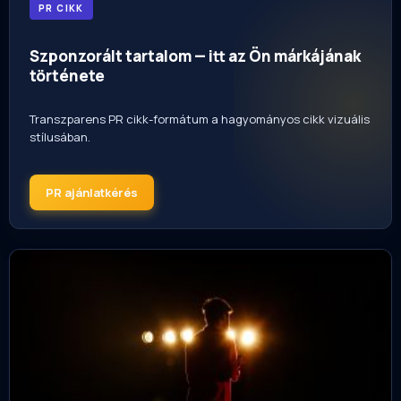
PR CIKK
Szponzorált tartalom — itt az Ön márkájának
története
Transzparens PR cikk-formátum a hagyományos cikk vizuális
stílusában.
PR ajánlatkérés