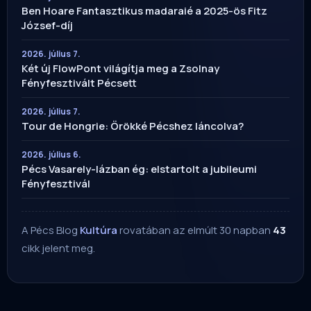
Ben Hoare Fantasztikus madaraié a 2025-ös Fitz
József-díj
2026. július 7.
Két új FlowPont világítja meg a Zsolnay
Fényfesztivált Pécsett
2026. július 7.
Tour de Hongrie: Örökké Pécshez láncolva?
2026. július 6.
Pécs Vasarely-lázban ég: elstartolt a jubileumi
Fényfesztivál
A Pécs Blog
Kultúra
rovatában az elmúlt 30 napban
43
cikk jelent meg.