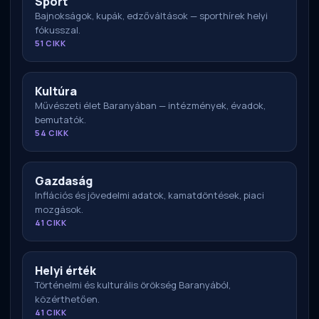
Sport
Bajnokságok, kupák, edzőváltások — sporthírek helyi
fókusszal.
51 CIKK
Kultúra
Művészeti élet Baranyában — intézmények, évadok,
bemutatók.
54 CIKK
Gazdaság
Inflációs és jövedelmi adatok, kamatdöntések, piaci
mozgások.
41 CIKK
Helyi érték
Történelmi és kulturális örökség Baranyából,
közérthetően.
41 CIKK