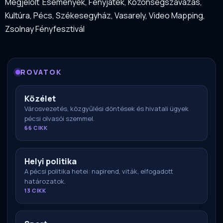
Megjelölt
Események
,
Fényjáték
,
Közönségszavazás
,
Kultúra
,
Pécs
,
Székesegyház
,
Vasarely
,
Video Mapping
,
Zsolnay Fényfesztivál
ROVATOK
Közélet
Városvezetés, közgyűlési döntések és hivatali ügyek
pécsi olvasói szemmel.
66 CIKK
Helyi politika
A pécsi politika hetei: napirend, viták, elfogadott
határozatok.
13 CIKK