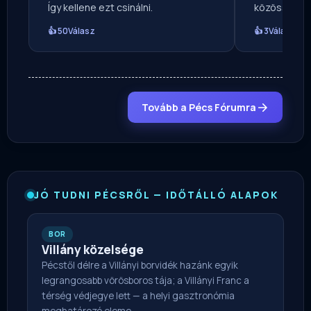
Így kellene ezt csinálni.
közösségi ol
👍 50
Válasz
👍 3
Válasz
Tovább a Pécs Fórumra
JÓ TUDNI PÉCSRŐL — IDŐTÁLLÓ ALAPOK
BOR
Villány közelsége
Pécstől délre a Villányi borvidék hazánk egyik
legrangosabb vörösboros tája; a Villányi Franc a
térség védjegye lett — a helyi gasztronómia