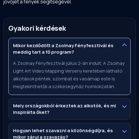
jövőjét a fények segítségével.
Gyakori kérdések
Mikor kezdődött a Zsolnay Fényfesztivál és
meddig tart a fő program?
A Zsolnay Fényfesztivál július 2-án indult. A Zsolnay
Light Art Video Mapping Verseny keretében látható
alkotások péntek, szombat és vasárnap este is
megtekinthetők a székesegyház homlokzatán.
Mely országokból érkeztek az alkotók, és mi
inspirálta őket?
Hogyan lehet szavazni a közönségdíjra, és
mikor zárul a szavazás?