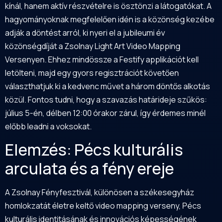
kínál, hanem aktív részvételre is ösztönzi a látogatókat. A
hagyományoknak megfelelően idén is a közönség kezébe
adják a döntést arról, ki nyeri el a jubileumi év
közönségdíját a Zsolnay Light Art Video Mapping
Versenyen. Ehhez mindössze a Festify applikációt kell
letölteni, majd egy gyors regisztrációt követően
választhatjuk ki a kedvenc művet a három döntős alkotás
közül. Fontos tudni, hogy a szavazás határideje szűkös:
július 5-én, délben 12:00 órakor zárul, így érdemes minél
előbb leadni a voksokat.
Elemzés: Pécs kulturális
arculata és a fény ereje
A Zsolnay Fényfesztivál, különösen a székesegyház
homlokzatát életre keltő video mapping verseny, Pécs
kulturális identitásának és innovációs képességének