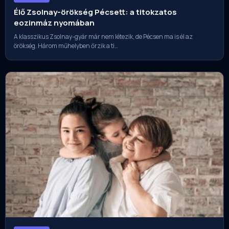
Élő Zsolnay-örökség Pécsett: a titokzatos
eozinmáz nyomában
A klasszikus Zsolnay-gyár már nem létezik, de Pécsen ma is él az
örökség. Három műhelyben őrzik a ti…