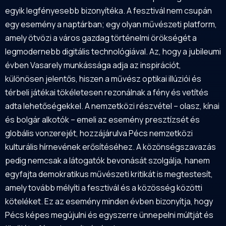
egyik legfényesebb bizonyítéka. A fesztivál nem csupán
egy esemény a naptárban; egy olyan művészeti platform,
amely ötvözi a város gazdag történelmi örökségét a
legmodernebb digitális technológiával. Az, hogy a jubileumi
évben Vasarely munkássága adja az inspirációt,
különösen jelentős, hiszen a művész optikai illúziói és
térbeli játékai tökéletesen rezonálnak a fény és vetítés
adta lehetőségekkel. A nemzetközi részvétel – olasz, kínai
és bolgár alkotók – emeli az esemény presztízsét és
globális vonzerejét, hozzájárulva Pécs nemzetközi
kulturális hírnevének erősítéséhez. A közönségszavazás
pedig nemcsak a látogatók bevonását szolgálja, hanem
egyfajta demokratikus művészeti kritikát is megtestesít,
amely tovább mélyíti a fesztivál és a közösség közötti
köteléket. Ez az esemény minden évben bizonyítja, hogy
Pécs képes megújulni és egyszerre ünnepelni múltját és