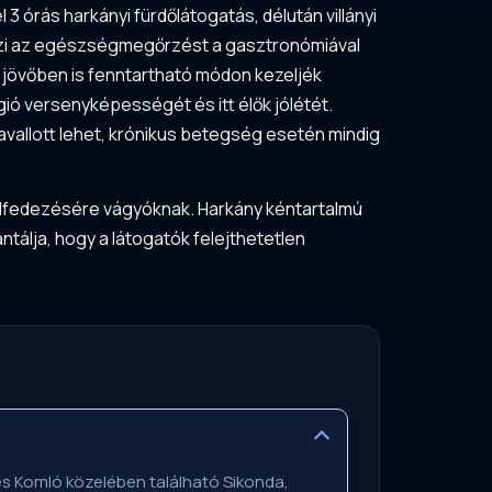
3 órás harkányi fürdőlátogatás, délután villányi
tvözi az egészségmegőrzést a gasztronómiával
a jövőben is fenntartható módon kezeljék
gió versenyképességét és itt élők jólétét.
vallott lehet, krónikus betegség esetén mindig
felfedezésére vágyóknak. Harkány kéntartalmú
ntálja, hogy a látogatók felejthetetlen
és Komló közelében található Sikonda,