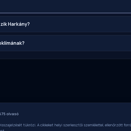
ezik Harkány?
roklímának?
675 olvasó
isszajelzését tükrözi. A cikkeket helyi szerkesztői szemlélettel, ellenőrzött fo
int.