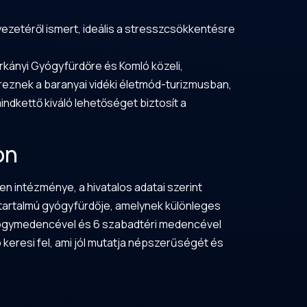
yezetéről ismert, ideális a stresszcsökkentésre
rkányi Gyógyfürdőre és Komló közeli,
reznek a baranyai vidéki életmód-turizmusban,
dkettő kiváló lehetőséget biztosít a
on
en intézménye, a hivatalos adatai szerint
ntartalmú gyógyfürdője, amelynek különleges
yógymedencével és 6 szabadtéri medencével
 keresi fel, ami jól mutatja népszerűségét és