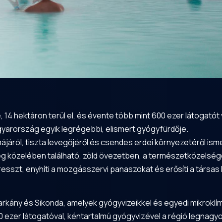
14 hektáron terül el, és évente több mint 600 ezer látogatót
gyarország egyik legrégebbi, elismert gyógyfürdője.
járól, tiszta levegőjéről és csendes erdei környezetéről isme
 közelében található, zöld övezetben, a természetközelsége
esszt, enyhíti a mozgásszervi panaszokat és erősíti a társas
rkány és Sikonda, amelyek gyógyvizeikkel és egyedi mikroklím
 ezer látogatóval, kéntartalmú gyógyvizével a régió legnagyo