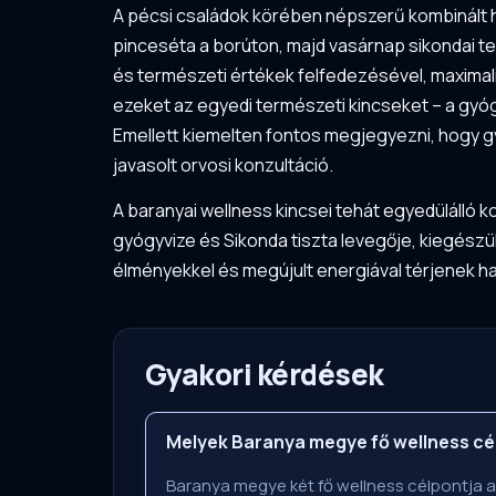
A pécsi családok körében népszerű kombinált hét
pinceséta a borúton, majd vasárnap sikondai t
és természeti értékek felfedezésével, maximali
ezeket az egyedi természeti kincseket – a gyógy
Emellett kiemelten fontos megjegyezni, hogy g
javasolt orvosi konzultáció.
A baranyai wellness kincsei tehát egyedülálló
gyógyvize és Sikonda tiszta levegője, kiegészülv
élményekkel és megújult energiával térjenek h
Gyakori kérdések
Melyek Baranya megye fő wellness cé
Baranya megye két fő wellness célpontja a