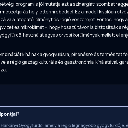
végi program is jól mutatja ezt a szinergiát: szombat reggel 
ermészetjárás helyi éttermi ebéddel. Ez a modell kiválóan ö
zálva a látogatói élményt és régió vonzerejét. Fontos, hogy 
vizet és mikroklímát –, hogy hosszú távon is biztosítsák a ré
yógyfürdő-használat egyes orvosi körülmények mellett ellenja
 kombinációt kínálnak a gyógyulásra, pihenésre és természet 
e a régió gazdag kulturális és gasztronómiai kínálatával, gara
aza.
lpontjai?
 Harkányi Gyógyfürdő, amely a régió legnagyobb gyógyfürdője, 