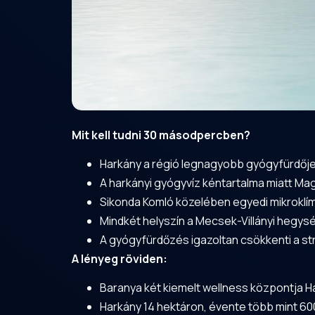
Mit kell tudni 30 másodpercben?
Harkány a régió legnagyobb gyógyfürdője, 
A harkányi gyógyvíz kéntartalma miatt Ma
Sikonda Komló közelében egyedi mikroklímá
Mindkét helyszín a
Mecsek
-
Villányi
hegység
A gyógyfürdőzés igazoltan csökkenti a str
A lényeg röviden:
Baranya két kiemelt wellness központja Ha
Harkány 14 hektáron, évente több mint 600