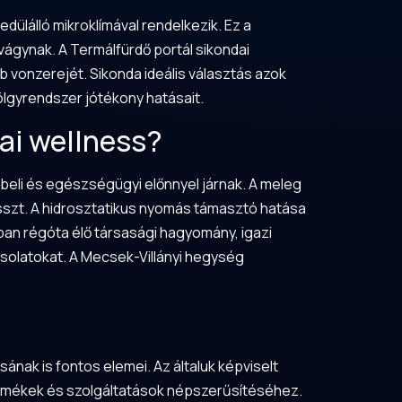
ülálló mikroklímával rendelkezik. Ez a
ágynak. A Termálfürdő portál sikondai
bb vonzerejét. Sikonda ideális választás azok
ölgyrendszer jótékony hatásait.
yai wellness?
beli és egészségügyi előnnyel járnak. A meleg
resszt. A hidrosztatikus nyomás támasztó hatása
ában régóta élő társasági hagyomány, igazi
csolatokat. A Mecsek-Villányi hegység
nak is fontos elemei. Az általuk képviselt
termékek és szolgáltatások népszerűsítéséhez.