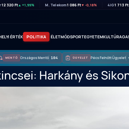
r
12 320 Ft
M. Telekom
1 086 Ft
4iG
1 713 Ft
▲ +1,99%
▼ -0,18%
HELYI ÉRTÉK
POLITIKA
ÉLETMÓD
SPORT
EGYETEM
KULTÚRA
GA
Országos Mentő
104
Pécs Felnőtt Ügyelet
+
MENTŐ
ÜGYELET
incsei: Harkány és Sikon