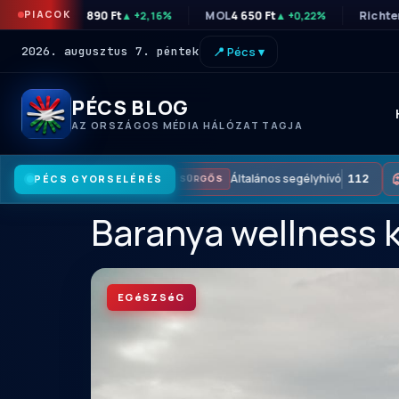
PIACOK
OTP
46 890 Ft
MOL
4 650 Ft
Richte
▲ +2,16%
▲ +0,22%
2026. augusztus 7. péntek
📍 Pécs ▾
PÉCS BLOG
AZ ORSZÁGOS MÉDIA HÁLÓZAT TAGJA
Általános segélyhívó
112
PÉCS GYORSELÉRÉS
SÜRGŐS
Baranya wellness k
EGéSZSéG