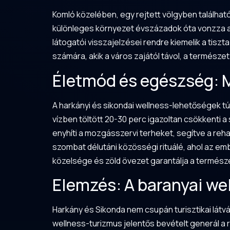
Komló közelében, egy rejtett völgyben találhat
különleges környezet évszázadok óta vonzza a 
látogatói visszajelzései rendre kiemelik a tiszt
számára, akik a város zajától távol, a természe
Életmód és egészség: Mi
A harkányi és sikondai wellness-lehetőségek t
vízben töltött 20-30 perc igazoltan csökkenti a
enyhíti a mozgásszervi terheket, segítve a reha
szombat délutáni közösségi rituálé, ahol az em
közelsége és zöld övezet garantálja a természet
Elemzés: A baranyai wel
Harkány és Sikonda nem csupán turisztikai lá
wellness-turizmus jelentős bevételt generál a