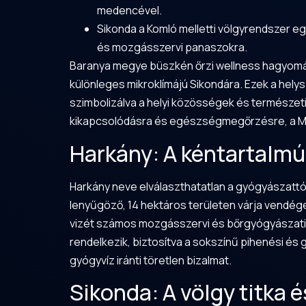
medencével.
Sikonda a Komló melletti völgyrendszer eg
és mozgásszervi panaszokra.
Baranya megye büszkén őrzi wellness hagyomány
különleges mikroklímájú Sikondára. Ezek a hel
szimbolizálva a helyi közösségek és természet
kikapcsolódásra és egészségmegőrzésre, a Me
Harkány: A kéntartalmú
Harkány neve elválaszthatatlan a gyógyászattól 
lenyűgöző, 14 hektáros területen várja vendég
vizét számos mozgásszervi és bőrgyógyászati
rendelkezik, biztosítva a sokszínű pihenési és
gyógyvíz iránti töretlen bizalmat.
Sikonda: A völgy titka é