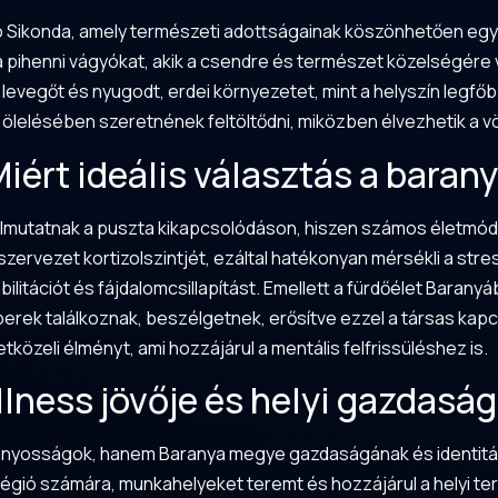
ó Sikonda, amely természeti adottságainak köszönhetően egyed
pihenni vágyókat, akik a csendre és természet közelségére v
a levegőt és nyugodt, erdei környezetet, mint a helyszín legfő
t ölelésében szeretnének feltöltődni, miközben élvezhetik a v
ért ideális választás a baran
úlmutatnak a puszta kikapcsolódáson, hiszen számos életmód
 szervezet kortizolszintjét, ezáltal hatékonyan mérsékli a st
bilitációt és fájdalomcsillapítást. Emellett a fürdőélet Barany
berek találkoznak, beszélgetnek, erősítve ezzel a társas kap
közeli élményt, ami hozzájárul a mentális felfrissüléshez is.
lness jövője és helyi gazdaság
tványosságok, hanem
Baranya
megye gazdaságának és identitásá
 régió számára, munkahelyeket teremt és hozzájárul a helyi 