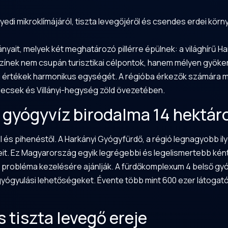
yedi mikroklímájáról, tiszta levegőjéről és csendes erdei körn
ait, melyek két meghatározó pillérre épülnek: a világhírű Ha
yszínek nem csupán turisztikai célpontok, hanem mélyen gyöke
i értékek harmonikus egységét. A régióba érkezők számára min
csek és Villányi-hegység zöld övezetében.
 gyógyvíz birodalma 14 hektár
és pihenéstől. A Harkányi Gyógyfürdő, a régió legnagyobb ily
eit. Ez Magyarország egyik legrégebbi és legelismertebb ké
 probléma kezelésére ajánlják. A fürdőkomplexum 4 belső g
 gyógyulási lehetőségeket. Évente több mint 600 ezer látogató
s tiszta levegő ereje