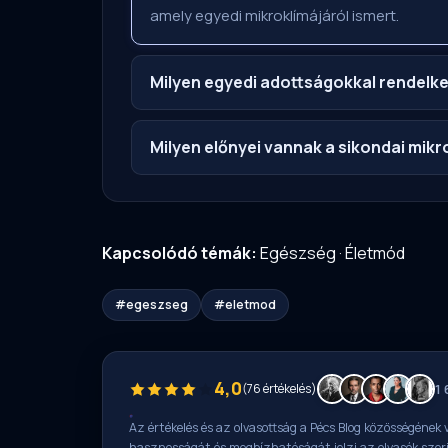
amely egyedi mikroklímájáról ismert.
Milyen egyedi adottságokkal rendelk
Milyen előnyei vannak a sikondai mik
Kapcsolódó témák:
Egészség
·
Életmód
#egeszseg
#eletmod
4,0
(76 értékelés)
1 
Az értékelés és az olvasottság a Pécs Blog közösségének v
hasznosságát és megbízhatóságát jelzi az olvasók szer