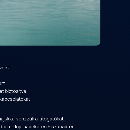
 vonz.
rt.
t biztosítva.
 kapcsolatokat.
ájukkal vonzzák a látogatókat.
bb fürdője, 4 belső és 6 szabadtéri