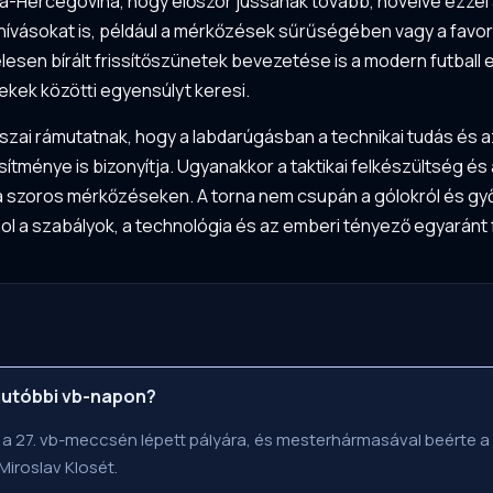
-Hercegovina, hogy először jussanak tovább, növelve ezzel a 
kihívásokat is, például a mérkőzések sűrűségében vagy a favo
l élesen bírált frissítőszünetek bevezetése is a modern futball 
ek közötti egyensúlyt keresi.
ai rámutatnak, hogy a labdarúgásban a technikai tudás és az
tménye is bizonyítja. Ugyanakkor a taktikai felkészültség és 
szoros mérkőzéseken. A torna nem csupán a gólokról és győze
ahol a szabályok, a technológia és az emberi tényező egyarán
egutóbbi vb-napon?
 a 27. vb-meccsén lépett pályára, és mesterhármasával beérte 
iroslav Klosét.