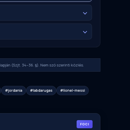
apján (Szjt. 34–36. §). Nem szó szerinti közlés.
#jordania
#labdarugas
#lionel-messi
FOCI