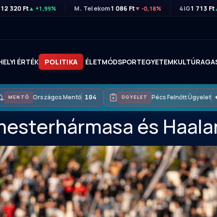
r
12 320 Ft
M. Telekom
1 086 Ft
4iG
1 713 Ft
▲ +1,99%
▼ -0,18%
HELYI ÉRTÉK
POLITIKA
ÉLETMÓD
SPORT
EGYETEM
KULTÚRA
GA
Országos Mentő
104
Pécs Felnőtt Ügyelet
+3
MENTŐ
ÜGYELET
mesterhármasa és Haalan