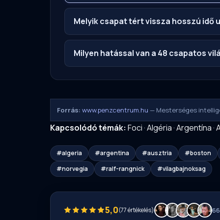
Melyik csapat tért vissza hosszú idő 
Milyen hatással van a 48 csapatos vi
Forrás:
www.penzcentrum.hu
— Mesterséges intellige
Kapcsolódó témák:
Foci
·
Algéria
·
Argentína
·
A
#algeria
#argentina
#ausztria
#boston
#norvegia
#ralf-rangnick
#vilagbajnoksag
5,0
(77 értékelés)
66