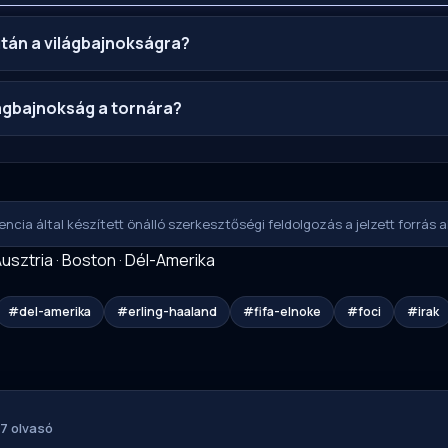
után a világbajnokságra?
lágbajnokság a tornára?
ncia által készített önálló szerkesztőségi feldolgozás a jelzett forrás al
usztria
·
Boston
·
Dél-Amerika
#del-amerika
#erling-haaland
#fifa-elnoke
#foci
#irak
7 olvasó