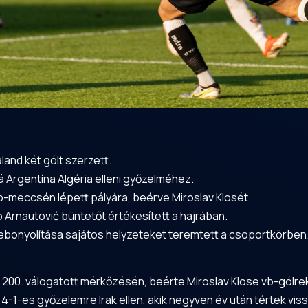
aland két gólt szerzett.
 Argentína Algéria elleni győzelméhez.
b-meccsén lépett pályára, beérve Miroslav Klosét.
ko Arnautović büntetőt értékesített a hajrában.
lebonyolítása sajátos helyzeteket teremtett a csoportkörben
 200. válogatott mérkőzésén, beérte Miroslav Klose vb-gólrek
 4-1-es győzelemre Irak ellen, akik negyven év után tértek viss