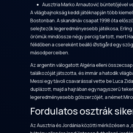
Ausztria Marko Arnautović büntetőjével v
A világbajnokság keddi játéknapján több kiemelk
Bostonban. A skandináv csapat 1998 óta először 
selejtezők legeredményesebb játékosa, Erling H
örömük mindössze négy percig tartott, mert Ha
félidőben a csereként beálló Østigård egy szögl
másodperceiben.
Az argentin válogatott Algéria elleni összecsa
találkozóját játszotta, és immár a hatodik vil
Messi egy távoli csavarással vette be Luca Zida
duplázott, majd a hajrában egy nagyszerű teker
legeredményesebb gólszerzőjét, a német Mirosl
Fordulatos osztrák sike
Az Ausztria és Jordánia közötti mérkőzésen a „