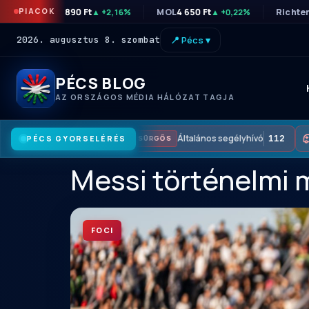
PIACOK
OTP
46 890 Ft
MOL
4 650 Ft
Richte
▲ +2,16%
▲ +0,22%
2026. augusztus 8. szombat
📍 Pécs ▾
PÉCS BLOG
AZ ORSZÁGOS MÉDIA HÁLÓZAT TAGJA
Általános segélyhívó
112
PÉCS GYORSELÉRÉS
SÜRGŐS
Messi történelmi 
FOCI