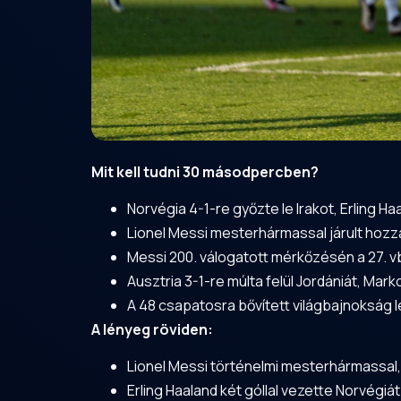
Mit kell tudni 30 másodpercben?
Norvégia 4-1-re győzte le Irakot, Erling Ha
Lionel Messi mesterhármassal járult hozzá
Messi 200. válogatott mérkőzésén a 27. v
Ausztria 3-1-re múlta felül Jordániát, Mar
A 48 csapatosra bővített világbajnokság 
A lényeg röviden:
Lionel Messi történelmi mesterhármassal,
Erling Haaland két góllal vezette Norvégiát