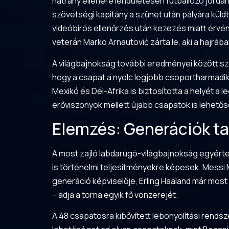
hátrány ellenére lendületesen futballozó jordán
szövetségi kapitány a szünet után pályára küld
videóbírós ellenőrzés után kezezés miatt érvén
veterán Marko Arnautović zárta le, aki a hajráb
A világbajnokság további eredményei között sze
hogy a csapat a nyolc legjobb csoportharmadik 
Mexikó és Dél-Afrika is biztosította a helyét a 
erőviszonyok mellett újabb csapatok is lehetős
Elemzés: Generációk ta
A most zajló labdarúgó-világbajnokság egyértel
is történelmi teljesítményekre képesek. Messi 
generáció képviselője, Erling Haaland már most
– adja a torna egyik fő vonzerejét.
A 48 csapatosra kibővített lebonyolítási rendsz