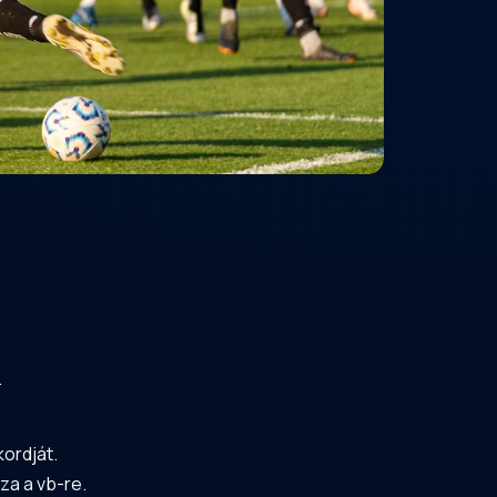
.
ordját.
za a vb-re.