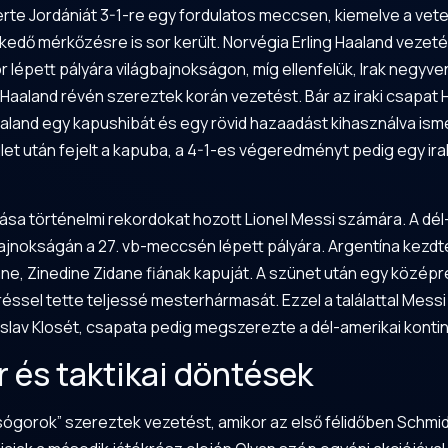
erte Jordániát 3-1-re egy fordulatos meccsen, kiemelve a vet
edő mérkőzésre is sor került. Norvégia Erling Haaland vezeté
lépett pályára világbajnokságon, míg ellenfelük, Irak negyven
aaland révén szereztek korán vezetést. Bár az iraki csapat H
aland egy kapushibát és egy rövid hazaadást kihasználva ismé
et után fejelt a kapuba, a 4-1-es végeredményt pedig egy irak
pása történelmi rekordokat hozott Lionel Messi számára. A dél
ágbajnokságán a 27. vb-meccsén lépett pályára. Argentína kezd
ne, Zinedine Zidane fiának kapuját. A szünet után egy középre
éssel tette teljessé mesterhármasát. Ezzel a találattal Mes
av Klosét, csapata pedig megszerezte a dél-amerikai kontin
r és taktikai döntések
sógorok” szereztek vezetést, amikor az első félidőben Schmid 