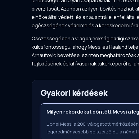
lehetőséget ad olyan csapatoknak, mint Bosznia
diverzitását. Azonban az ilyen bővítés hozhat 
elnöke által védett, és az ausztrál ellenfél álta
egészségének védelme és a kereskedelmi érdek
Összességében a világbajnokság eddigi szakasz
kulcsfontosságú, ahogy Messi és Haaland teljesí
Arnautović bevetése, szintén meghatározóak a 
fejlődésének és kihívásainak tükörképéről is, 
Gyakori kérdések
Milyen rekordokat döntött Messi a l
Lionel Messi a 200. válogatott mérkőzésén
legeredményesebb gólszerzőjét, a német M