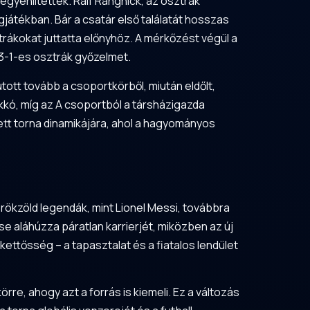
egyenlítettek. Ralf Rangnick, az osztrák
játékban. Bár a csatár első találatát hosszas
trákokat juttatta előnyhöz. A mérkőzést végül a
 3-1-es osztrák győzelmet.
ott tovább a csoportkörből, miután eldőlt,
kkó, míg az A csoportból a társházigazda
ített torna dinamikájára, ahol a hagyományos
rökzöld legendák, mint Lionel Messi, továbbra
e aláhúzza páratlan karrierjét, miközben az új
ettősség – a tapasztalat és a fiatalos lendület
re, ahogy azt a forrás is kiemeli. Ez a változás