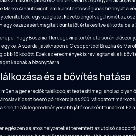
iaiak a második játékrész elején Olvan szép egyéni akciójával 
te Marko Arnautovićot, ami kulcsfontosságúnak bizonyult a vég
ytelenítették, egy szögletet követő öngól végül ismét az osz
an egy kezezésért megítélt büntetőt értékesítve állította be a
repel, hogy Bosznia-Hercegovina története során először jut
egyike. A szerdai játéknapon a C csoportból Brazília és Maro
legjobb 16 között. Ezek az eredmények is rávilágítanak a kibőv
éget kapnak a bizonyításra.
lálkozása és a bővítés hatása
műen a generációk találkozóját testesíti meg, ahol az olyan ö
Miroslav Klosét beérő gólrekordja és 200. válogatott mérkőzés
 a selejtezők legeredményesebb játékosaként tündököl. Ez a k
er egészen sajátos helyzeteket teremtett az utolsó csoportkör