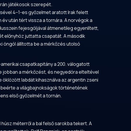
erán játékosok szerepét.
sével 4–1-es győzelmet aratott Irak felett
 év után tért vissza a tornára. A norvégok a
usszein fejesgóljával átmenetileg egyenlített,
t előnyhöz juttatta csapatát. A második
i öngól állította be a mérkőzés utolsó
-amerikai csapatkapitány a 200. válogatott
te jobban a mérkőzést, és negyedóra elteltével
 öklözött labdát kihasználva az argentin zseni
si beérte a világbajnokságok történetének
ens első győzelmét a tornán.
húsz méterről a bal felső sarokba tekert. A