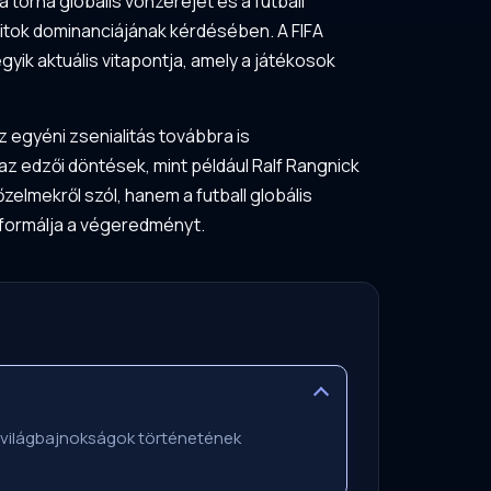
torna globális vonzerejét és a futball
ritok dominanciájának kérdésében. A FIFA
egyik aktuális vitapontja, amely a játékosok
 egyéni zsenialitás továbbra is
az edzői döntések, mint például Ralf Rangnick
lmekről szól, hanem a futball globális
t formálja a végeredményt.
a világbajnokságok történetének