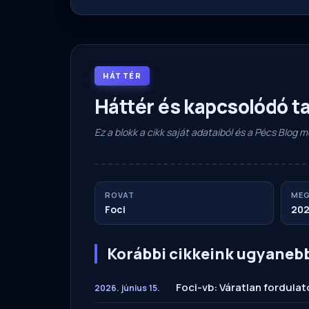
HÁTTÉR
Háttér és kapcsolódó t
Ez a blokk a cikk saját adataiból és a Pécs Blog
ROVAT
MEG
Foci
202
Korábbi cikkeink ugyaneb
Foci-vb: Váratlan fordula
2026. június 15.