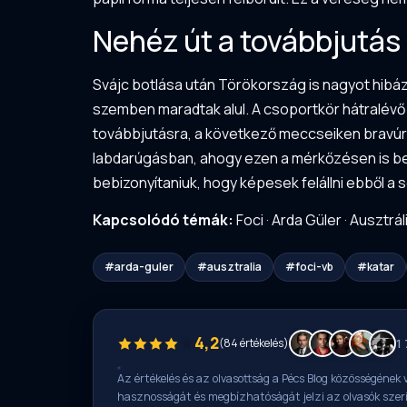
Nehéz út a továbbjutás 
Svájc botlása után Törökország is nagyot hibáz
szemben maradtak alul. A csoportkör hátralévő
továbbjutásra, a következő meccseiken bravúros 
labdarúgásban, ahogy ezen a mérkőzésen is bebi
bebizonyítaniuk, hogy képesek felállni ebből a 
Kapcsolódó témák:
Foci
·
Arda Güler
·
Ausztrál
#arda-guler
#ausztralia
#foci-vb
#katar
4,2
(84 értékelés)
1
Az értékelés és az olvasottság a Pécs Blog közösségének v
hasznosságát és megbízhatóságát jelzi az olvasók szer