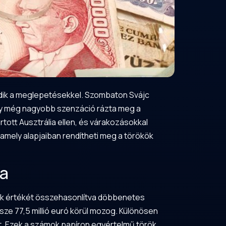
kodik a meglepetésekkel. Szombaton Svájc
egy még nagyobb szenzáció rázta meg a
tott Ausztrália ellen, és várakozásokkal
amely alapjaiban rendítheti meg a törökök
ja
ének értékét összehasonlítva döbbenetes
sze 77,5 millió euró körül mozog. Különösen
t. Ezek a számok papíron egyértelmű török