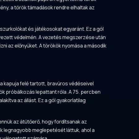
ény, a török támadások rendre elhaltak az
 szurkolókat és játékosokat egyaránt. Ez a gól
szervezett védelmén. A vezetés megszerzése után
izni az előnyüket. A törökök nyomása a második
a kapuja felé tartott, bravúros védéseivel
ök próbálkozás lepattant róla. A 75. percben
akítva az állást. Ez a gól gyakorlatilag
ennük az átütőerő, hogy fordítsanak az
ik legnagyobb meglepetését láttuk, ahol a
ök válogatott számára.