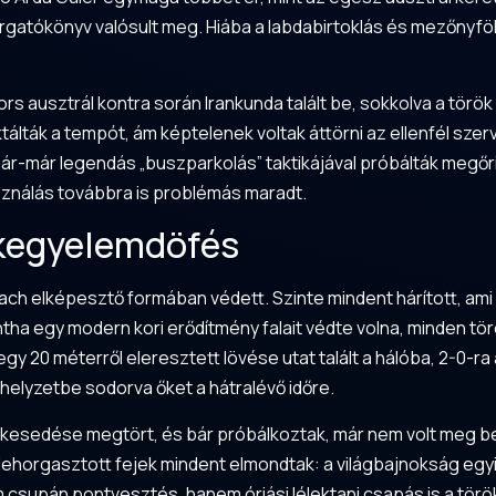
rgatókönyv valósult meg. Hiába a labdabirtoklás és mezőnyföl
rs ausztrál kontra során Irankunda talált be, sokkolva a török
diktálták a tempót, ám képtelenek voltak áttörni az ellenfél 
ár-már legendás „buszparkolás” taktikájával próbálták megőr
sználás továbbra is problémás maradt.
 kegyelemdöfés
ch elképesztő formában védett. Szinte mindent hárított, ami 
tha egy modern kori erődítmény falait védte volna, minden tör
 20 méterről eleresztett lövése utat talált a hálóba, 2-0-ra al
elyzetbe sodorva őket a hátralévő időre.
elkesedése megtört, és bár próbálkoztak, már nem volt meg b
lehorgasztott fejek mindent elmondtak: a világbajnokság egy
m csupán pontvesztés, hanem óriási lélektani csapás is a tör