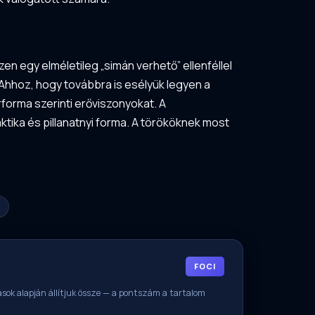
n egy elméletileg „simán verhető” ellenféllel
Ahhoz, hogy továbbra is esélyük legyen a
rforma szerinti erőviszonyokat. A
tika és pillanatnyi forma. A törököknek most
FOCI
rrások alapján állítjuk össze — a pontszám a tartalom