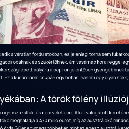
edik a váratlan fordulatokban, és jelenlegi torna sem fukar
a fogadóirodáknak és szakértőknek, ám vasárnap kora reggel 
kország lépett pályára a papíron jelentősen gyengébbnek tar
. Ez a kudarc nem csupán egy botlás, hanem egy olyan sokk, 
ékában: A török fölény illúzió
prognosztizáltak, és nem véletlenül. A két válogatott keret
téke meghaladja a 470 millió eurót, míg az ausztráloké mindös
 Arda Güler egymaga többet ér, mint az egész ausztrál kere