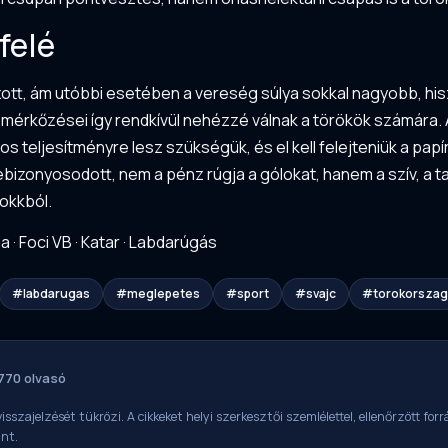
felé
ott, ám utóbbi esetében a vereség súlya sokkal nagyobb, hisze
 mérkőzései így rendkívül nehézzé válnak a törökök számára. 
teljesítményre lesz szükségük, és el kell felejteniük a papí
zonyosodott, nem a pénz rúgja a gólokat, hanem a szív, a tak
sokkból.
ia
·
Foci VB
·
Katar
·
Labdarúgás
#labdarugas
#meglepetes
#sport
#svajc
#torokorszag
 770 olvasó
isszajelzését tükrözi. A cikkeket helyi szerkesztői szemlélettel, ellenőrzött fo
int.