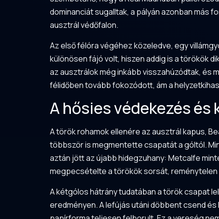
dominanciát sugalltak, a pályán azonban más fo
ausztrál védőfalon.
Az első félóra végéhez közeledve, egy villámgyo
különösen fájó volt, hiszen addig is a törökök 
az ausztrálok még inkább visszahúzódtak, és m
félidőben tovább fokozódott, ám a helyzetkiha
A hősies védekezés és
A török rohamok ellenére az ausztrál kapus, Bea
többször is megmentette csapatát a góltól. Min
aztán jött az újabb hidegzuhany: Metcalfe mintegy
megpecsételte a törökök sorsát, reménytelen h
A kétgólos hátrány tudatában a török csapat l
eredményen. A lefújás utáni döbbent csend és 
papírforma teljesen felborult. Ez a vereség ne