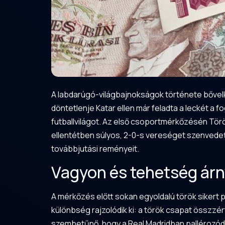
A labdarúgó-világbajnokságok története bővelk
döntetlenje Katar ellen már feladta a leckét 
futballvilágot. Az első csoportmérkőzésén Törö
ellentétben súlyos, 2-0-s vereséget szenvedett
továbbjutási reményeit.
Vagyon és tehetség árny
A mérkőzés előtt sokan egyoldalú török sikert 
különbség rajzolódik ki: a török csapat összzér
szembetűnő, hogy a Real Madridban pallérozódó