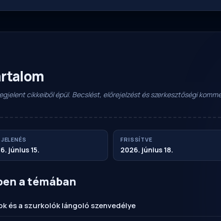
artalom
 megjelent cikkeiből épül. Becslést, előrejelzést és szerkesztőségi kom
JELENÉS
FRISSÍTVE
6. június 15.
2026. június 18.
ben a témában
tok és a szurkolók lángoló szenvedélye