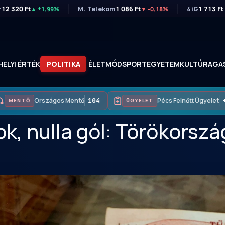
r
12 320 Ft
M. Telekom
1 086 Ft
4iG
1 713 Ft
▲ +1,99%
▼ -0,18%
HELYI ÉRTÉK
POLITIKA
ÉLETMÓD
SPORT
EGYETEM
KULTÚRA
GA
Országos Mentő
104
Pécs Felnőtt Ügyelet
+3
MENTŐ
ÜGYELET
ok, nulla gól: Törökország