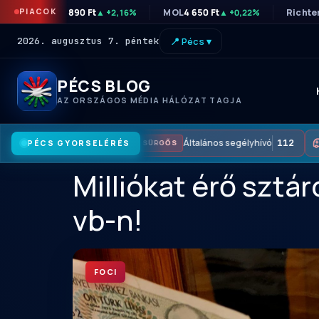
PIACOK
OTP
46 890 Ft
MOL
4 650 Ft
Richte
▲ +2,16%
▲ +0,22%
2026. augusztus 7. péntek
📍 Pécs ▾
PÉCS BLOG
AZ ORSZÁGOS MÉDIA HÁLÓZAT TAGJA
Általános segélyhívó
112
PÉCS GYORSELÉRÉS
SÜRGŐS
Milliókat érő sztár
vb-n!
FOCI