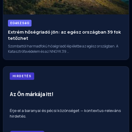
EGéSZSéG
Extrém hőségriadó jön: az egész országban 39 fok
tetőzhet
Szombattól harmadfokú hőségriadó lép életbe az egész országban. A
Katasztrófavédelem és az NNGYK 39 …
HIRDETÉS
Az Ön márkája itt!
Érje el a baranyai és pécsi közönséget — kontextus-releváns
hirdetés.