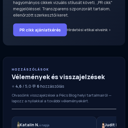
hagyományos cikkek vizuális stílusát követi, „PR cikk"
megjelöléssel. Transzparens szponzorált tartalom,
ellenőrzött szerkesztői keret.
PR cikk ajánlatkérés
Hirdetési etikai elveink ›
HOZZÁSZÓLÁSOK
Vélemények és visszajelzések
⭐
4,6
/ 5,0
·
💬
6
hozzászólás
Olvasóink visszajelzései a Pécs Blog helyi tartalmairól —
lapozz a nyilakkal a további véleményekért.
Katalin N.
Judit K.
4 napja
2 nap