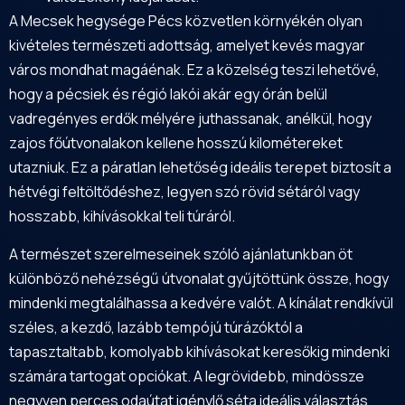
A Mecsek hegysége Pécs közvetlen környékén olyan
kivételes természeti adottság, amelyet kevés magyar
város mondhat magáénak. Ez a közelség teszi lehetővé,
hogy a pécsiek és régió lakói akár egy órán belül
vadregényes erdők mélyére juthassanak, anélkül, hogy
zajos főútvonalakon kellene hosszú kilométereket
utazniuk. Ez a páratlan lehetőség ideális terepet biztosít a
hétvégi feltöltődéshez, legyen szó rövid sétáról vagy
hosszabb, kihívásokkal teli túráról.
A természet szerelmeseinek szóló ajánlatunkban öt
különböző nehézségű útvonalat gyűjtöttünk össze, hogy
mindenki megtalálhassa a kedvére valót. A kínálat rendkívül
széles, a kezdő, lazább tempójú túrázóktól a
tapasztaltabb, komolyabb kihívásokat keresőkig mindenki
számára tartogat opciókat. A legrövidebb, mindössze
negyven perces odaútat igénylő séta ideális választás