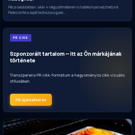
Pécsi lakásokban, akár 4 négyzetméteren is hatékonyan edzhetünk.
Fedezze fel a saját testsúlyos gyak…
PR CIKK
Szponzorált tartalom — itt az Ön márkájának
története
Transzparens PR cikk-formátum a hagyományos cikk vizuális
stílusában.
PR ajánlatkérés