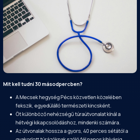
Mit kell tudni 30 másodpercben?
A
Mecsek
hegység Pécs közvetlen közelében
fekszik, egyedülálló természeti kincsként.
Öt különböző nehézségű túraútvonalat kínál a
hétvégi kikapcsolódáshoz, mindenki számára.
Az útvonalak hossza a gyors, 40 perces sétától a
gyakorlott túrázóknak szóló fél napos kihívásig