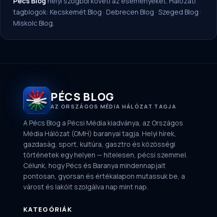
Pécs Blog
helyi szögből követi az eseményeket. Hálózati
tagblogok:
Kecskemét Blog
·
Debrecen Blog
·
Szeged Blog
·
Miskolc Blog
.
PÉCS BLOG
AZ ORSZÁGOS MÉDIA HÁLÓZAT TAGJA
A Pécs Blog a Pécsi Média kiadványa, az Országos
Média Hálózat (OMH) baranyai tagja. Helyi hírek,
gazdaság, sport, kultúra, gasztro és közösségi
történetek egy helyen — hitelesen, pécsi szemmel.
Célunk, hogy Pécs és Baranya mindennapjait
pontosan, gyorsan és értékalapon mutassuk be, a
várost és lakóit szolgálva nap mint nap.
KATEGÓRIÁK