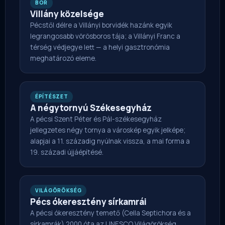
BOR
Villány közelsége
Pécstől délre a Villányi borvidék hazánk egyik
legrangosabb vörösboros tája; a Villányi Franc a
térség védjegye lett — a helyi gasztronómia
meghatározó eleme.
ÉPÍTÉSZET
A négytornyú Székesegyház
A pécsi Szent Péter és Pál-székesegyház
jellegzetes négy tornya a városkép egyik jelképe;
alapjai a 11. századig nyúlnak vissza, a mai forma a
19. századi újjáépítésé.
VILÁGÖRÖKSÉG
Pécs ókeresztény sírkamrái
A pécsi ókeresztény temető (Cella Septichora és a
sírkamrák) 2000 óta az UNESCO Világörökség