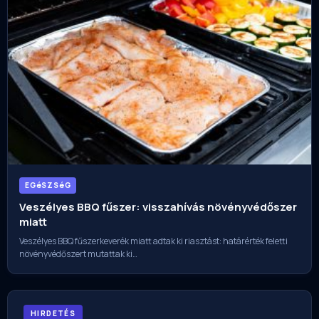
EGéSZSéG
Veszélyes BBQ fűszer: visszahívás növényvédőszer
miatt
Veszélyes BBQ fűszerkeverék miatt adtak ki riasztást: határérték feletti
növényvédőszert mutattak ki…
HIRDETÉS