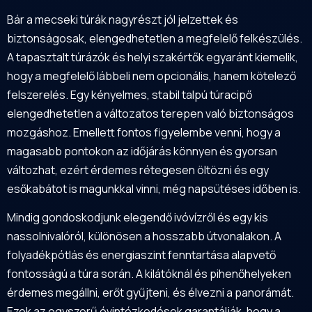
Bár a mecseki túrák nagyrészt jól jelzettek és
biztonságosak, elengedhetetlen a megfelelő felkészülés.
A tapasztalt túrázók és helyi szakértők egyaránt kiemelik,
hogy a megfelelő lábbeli nem opcionális, hanem kötelező
felszerelés. Egy kényelmes, stabil talpú túracipő
elengedhetetlen a változatos terepen való biztonságos
mozgáshoz. Emellett fontos figyelembe venni, hogy a
magasabb pontokon az időjárás könnyen és gyorsan
változhat, ezért érdemes rétegesen öltözni és egy
esőkabátot is magunkkal vinni, még napsütéses időben is.
Mindig gondoskodjunk elegendő ivóvízről és egy kis
nassolnivalóról, különösen a hosszabb útvonalakon. A
folyadékpótlás és energiaszint fenntartása alapvető
fontosságú a túra során. A kilátóknál és pihenőhelyeken
érdemes megállni, erőt gyűjteni, és élvezni a panorámát.
Ezek az egyszerű óvintézkedések garantálják, hogy a