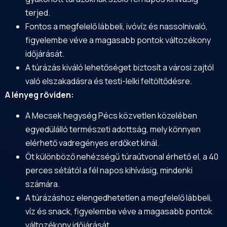
terjed.
Fontos a megfelelő lábbeli, ivóvíz és nassolnivaló,
figyelembe véve a magasabb pontok változékony
időjárását.
A túrázás kiváló lehetőséget biztosít a városi zajtól
való elszakadásra és testi-lelki feltöltődésre.
A lényeg röviden:
A Mecsek hegység Pécs közvetlen közelében
egyedülálló természeti adottság, mely könnyen
elérhető vadregényes erdőket kínál.
Öt különböző nehézségű túraútvonal érhető el, a 40
perces sétától a fél napos kihívásig, mindenki
számára.
A túrázáshoz elengedhetetlen a megfelelő lábbeli,
víz és snack, figyelembe véve a magasabb pontok
változékony időjárását.