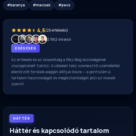
#baranya
#mecsek
#pecs
4,6
(26 értékelés)
2 562 olvasó
EGÉSZSÉG
Az értékelés és az olvasottság a Pécs Blog közösségének
visszajelzését tükrözi. A cikkeket helyi szerkesztői szemlélettel,
ellenőrzött források alapján állítjuk össze — a pontszám a
tartalom hasznosságát és megbízhatóságát jelzi az olvasók
szerint.
HÁTTÉR
Háttér és kapcsolódó tartalom