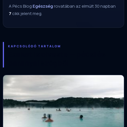
A Pécs Blog
Egészség
rovatában az elmúlt 30 napban
7
cikk jelent meg.
KAPCSOLÓDÓ TARTALOM
Ezeket is olvasta — pécsi és
baranyai szögből