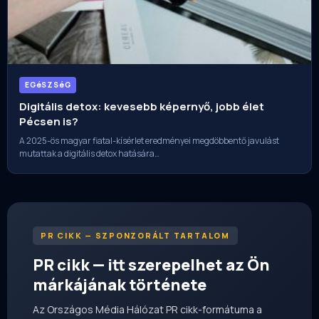
EGéSZSéG
Digitális detox: kevesebb képernyő, jobb élet
Pécsen is?
A 2025-ös magyar fiatal-kísérlet eredményei megdöbbentő javulást
mutattak a digitális detox hatására…
PR CIKK — SZPONZORÁLT TARTALOM
PR cikk — itt szerepelhet az Ön
márkájának története
Az Országos Média Hálózat PR cikk-formátuma a