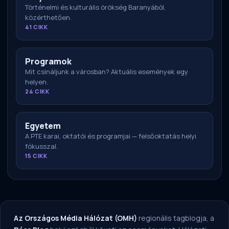
Történelmi és kulturális örökség Baranyából,
közérthetően.
41 CIKK
Programok
Mit csináljunk a városban? Aktuális események egy
helyen.
24 CIKK
Egyetem
A PTE karai, oktatói és programjai — felsőoktatás helyi
fókusszal.
15 CIKK
Az Országos Média Hálózat (OMH)
regionális tagblogja, a