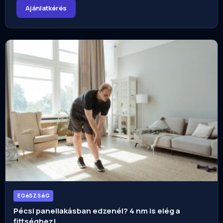
Ajánlatkérés
EGéSZSéG
Pécsi panellakásban edzenél? 4 nm is elég a
fittséghez!