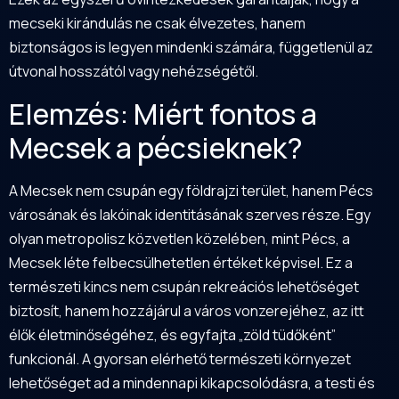
mecseki kirándulás ne csak élvezetes, hanem
biztonságos is legyen mindenki számára, függetlenül az
útvonal hosszától vagy nehézségétől.
Elemzés: Miért fontos a
Mecsek a pécsieknek?
A Mecsek nem csupán egy földrajzi terület, hanem Pécs
városának és lakóinak identitásának szerves része. Egy
olyan metropolisz közvetlen közelében, mint Pécs, a
Mecsek léte felbecsülhetetlen értéket képvisel. Ez a
természeti kincs nem csupán rekreációs lehetőséget
biztosít, hanem hozzájárul a város vonzerejéhez, az itt
élők életminőségéhez, és egyfajta „zöld tüdőként”
funkcionál. A gyorsan elérhető természeti környezet
lehetőséget ad a mindennapi kikapcsolódásra, a testi és