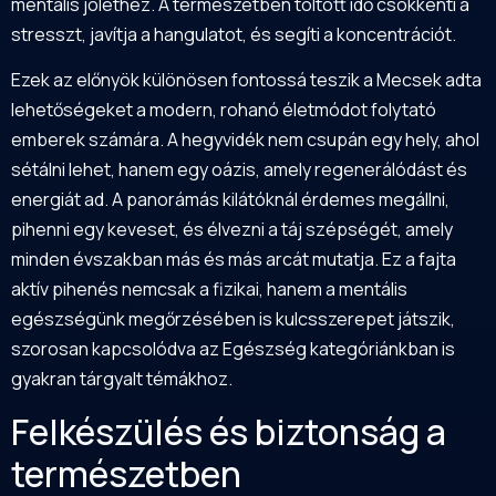
mentális jóléthez. A természetben töltött idő csökkenti a
stresszt, javítja a hangulatot, és segíti a koncentrációt.
Ezek az előnyök különösen fontossá teszik a Mecsek adta
lehetőségeket a modern, rohanó életmódot folytató
emberek számára. A hegyvidék nem csupán egy hely, ahol
sétálni lehet, hanem egy oázis, amely regenerálódást és
energiát ad. A panorámás kilátóknál érdemes megállni,
pihenni egy keveset, és élvezni a táj szépségét, amely
minden évszakban más és más arcát mutatja. Ez a fajta
aktív pihenés nemcsak a fizikai, hanem a mentális
egészségünk megőrzésében is kulcsszerepet játszik,
szorosan kapcsolódva az
Egészség kategóriánkban
is
gyakran tárgyalt témákhoz.
Felkészülés és biztonság a
természetben