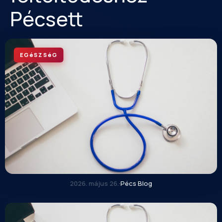
Pécsett
EGéSZSéG
2026. május 26.
·
Pécs Blog