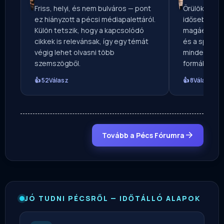
Friss, helyi, és nem bulváros — pont
Örülök, hogy
ez hiányzott a pécsi médiapalettáról.
idősebb koro
Külön tetszik, hogy a kapcsolódó
magáét. A he
cikkek is relevánsak, így egy témát
és a sport e
végig lehet olvasni több
mindegyik o
szemszögből.
formában.
👍 52
Válasz
👍 8
Válasz
Tovább a Pécs Fórumra
JÓ TUDNI PÉCSRŐL — IDŐTÁLLÓ ALAPOK