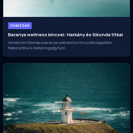
EGéSZSéG
Baranya wellness kincsei: Harkány és Sikonda titkai
Harkány és Sikonda a baranyai wellness turizmus két alappillére.
Fedezze fel a 14 hektáros gyógyfürd…