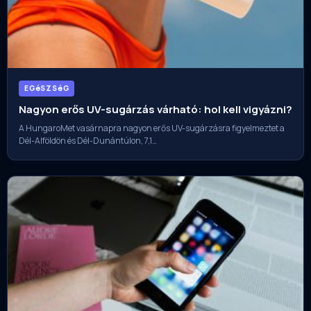
EGéSZSéG
Nagyon erős UV-sugárzás várható: hol kell vigyázni?
A HungaroMet vasárnapra nagyon erős UV-sugárzásra figyelmeztet a
Dél-Alföldön és Dél-Dunántúlon, 7,1…