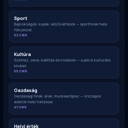
Sport
Bajnokságok, kupák, edzőváltások — sporthírek helyi
fókusszal.
52 CIKK
Kultúra
Színház, zene, kiállítás és irodalom — a pécsi kulturális
kínálat.
55 CIKK
Gazdaság
Gazdasági hírek, árak, munkaerőpiac — országos
adatok helyi hatással.
41 CIKK
Helyi érték