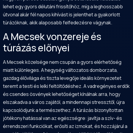
lehet egy gyors délutáni frissítőhöz, míg a leghosszabb
útvonal akár fél napos kihívást is jelenthet a gyakorlott
túrázóknak, akik alaposabb felfedezésre vágynak.
A Mecsek vonzereje és
túrázás előnyei
A Mecsek közelsége nem csupán a gyors elérhetőség
miatt különleges. A hegység változatos domborzata,
gazdag élővilága és tiszta levegője ideális környezetet
teremt a testi és lelki feltöltődéshez. A vadregényes erdők
és csendes ösvények lehetőséget kínálnak arra, hogy
elszakadva a város zajától, a mindennapi stressztől, újra
kapcsolódjunk a természethez. A túrázás bizonyítottan
jótékony hatással van az egészségre: javítja a szív- és
érrendszeri funkciókat, erősíti az izmokat, és hozzájárul a