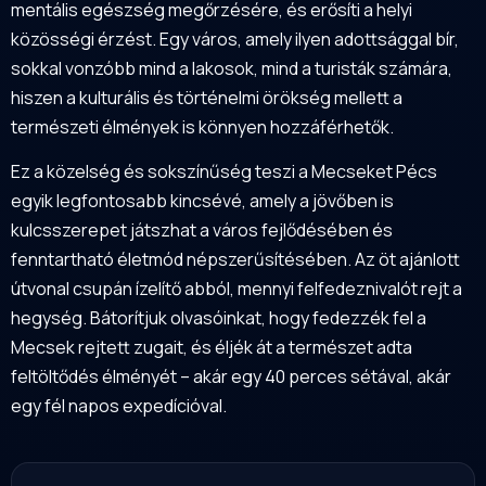
mentális egészség megőrzésére, és erősíti a helyi
közösségi érzést. Egy város, amely ilyen adottsággal bír,
sokkal vonzóbb mind a lakosok, mind a turisták számára,
hiszen a kulturális és történelmi örökség mellett a
természeti élmények is könnyen hozzáférhetők.
Ez a közelség és sokszínűség teszi a Mecseket Pécs
egyik legfontosabb kincsévé, amely a jövőben is
kulcsszerepet játszhat a város fejlődésében és
fenntartható életmód népszerűsítésében. Az öt ajánlott
útvonal csupán ízelítő abból, mennyi felfedeznivalót rejt a
hegység. Bátorítjuk olvasóinkat, hogy fedezzék fel a
Mecsek rejtett zugait, és éljék át a természet adta
feltöltődés élményét – akár egy 40 perces sétával, akár
egy fél napos expedícióval.