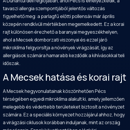
A Dunántúl déli régiójában, ahol Pécs is elhelyezkedik, a
tavaszi allergia szempontjából jelentős változás
figyelhető meg: a parlagfű előtti pollensáv már április
közepén rendkívüli mértékben megemelkedett. Ez a korai
rajt különösen érezhető a baranyai megyeszékhelyen,
ahol a Mecsek domborzati viszonyai és ezzel járó
mikroklíma felgyorsítja a növények virágzását, így az
allergiások számára hamarabb kezdődik a kihívásokkal teli
időszak.
A Mecsek hatása és korai rajt
A Mecsek hegyvonulatainak köszönhetően Pécs
térségében egyedi mikroklíma alakult ki, amely jellemzően
melegebb és védettebb területeket biztosít a növényzet
számára. Ez a speciális környezet hozzájárul ahhoz, hogy
a virágzási ciklusok korábban induljanak, mint az ország