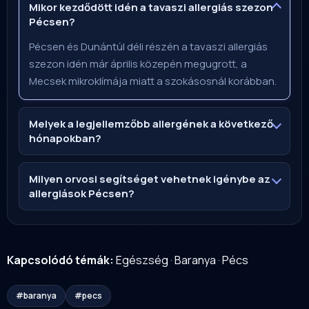
Mikor kezdődött idén a tavaszi allergiás szezon
Pécsen?
Pécsen és Dunántúl déli részén a tavaszi allergiás
szezon idén már április közepén megugrott, a
Mecsek mikroklímája miatt a szokásosnál korábban.
Melyek a legjellemzőbb allergének a következő
hónapokban?
Milyen orvosi segítséget vehetnek igénybe az
allergiások Pécsen?
Kapcsolódó témák:
Egészség
·
Baranya
·
Pécs
#baranya
#pecs