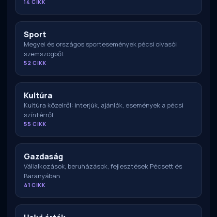
14 CIKK
Sport
Megyei és országos sportesemények pécsi olvasói
szemszögből.
52 CIKK
Kultúra
Kultúra közelről: interjúk, ajánlók, események a pécsi
színtérről.
55 CIKK
Gazdaság
Vállalkozások, beruházások, fejlesztések Pécsett és
Baranyában.
41 CIKK