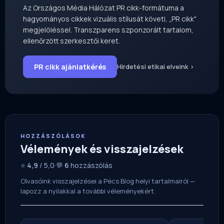
Az Országos Média Hálózat PR cikk-formátuma a
hagyományos cikkek vizuális stílusát követi, „PR cikk"
megjelöléssel. Transzparens szponzorált tartalom,
ellenőrzött szerkesztői keret.
PR cikk ajánlatkérés
Hirdetési etikai elveink ›
HOZZÁSZÓLÁSOK
Vélemények és visszajelzések
⭐
4,9
/ 5,0
·
💬
6
hozzászólás
Olvasóink visszajelzései a Pécs Blog helyi tartalmairól —
lapozz a nyilakkal a további véleményekért.