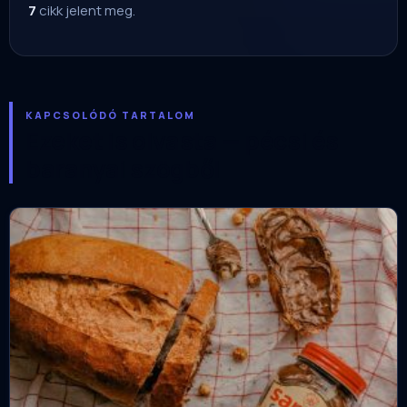
7
cikk jelent meg.
KAPCSOLÓDÓ TARTALOM
Ezeket is olvasta — pécsi és
baranyai szögből