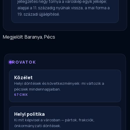
jellegzetes négy tornya a városkép egyik jelképe;
alapjai a 11. századig nyúlnak vissza, a mai forma a
19. századi újjáépítésé.
Megjelölt
Baranya
,
Pécs
ROVATOK
Közélet
Helyi döntések és következményeik: mi változik a
pécsiek mindennapjaiban.
67 CIKK
Helyi politika
Ki mit képvisel a városban — pártok, frakciók,
önkormányzati döntések.