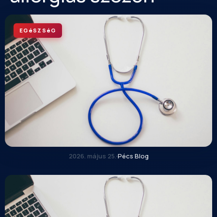
EGéSZSéG
2026. május 25.
·
Pécs Blog