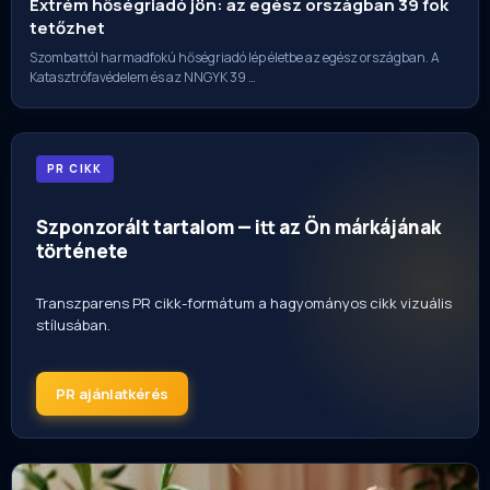
Extrém hőségriadó jön: az egész országban 39 fok
tetőzhet
Szombattól harmadfokú hőségriadó lép életbe az egész országban. A
Katasztrófavédelem és az NNGYK 39 …
PR CIKK
Szponzorált tartalom — itt az Ön márkájának
története
Transzparens PR cikk-formátum a hagyományos cikk vizuális
stílusában.
PR ajánlatkérés