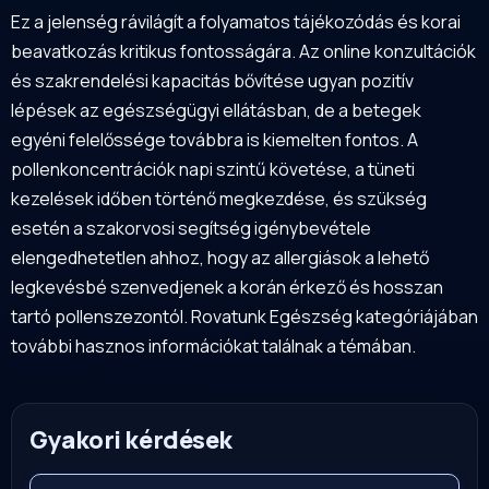
Ez a jelenség rávilágít a folyamatos tájékozódás és korai
beavatkozás kritikus fontosságára. Az online konzultációk
és szakrendelési kapacitás bővítése ugyan pozitív
lépések az egészségügyi ellátásban, de a betegek
egyéni felelőssége továbbra is kiemelten fontos. A
pollenkoncentrációk napi szintű követése, a tüneti
kezelések időben történő megkezdése, és szükség
esetén a szakorvosi segítség igénybevétele
elengedhetetlen ahhoz, hogy az allergiások a lehető
legkevésbé szenvedjenek a korán érkező és hosszan
tartó pollenszezontól. Rovatunk
Egészség kategóriájában
további hasznos információkat találnak a témában.
Gyakori kérdések