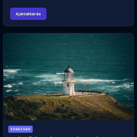
Ajánlatkérés
EGéSZSéG