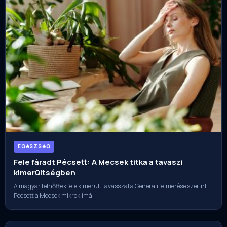
EGéSZSéG
Fele fáradt Pécsett: A Mecsek titka a tavaszi
kimerültségben
A magyar felnőttek fele kimerült tavasszal a Generali felmérése szerint.
Pécsett a Mecsek mikroklímá…