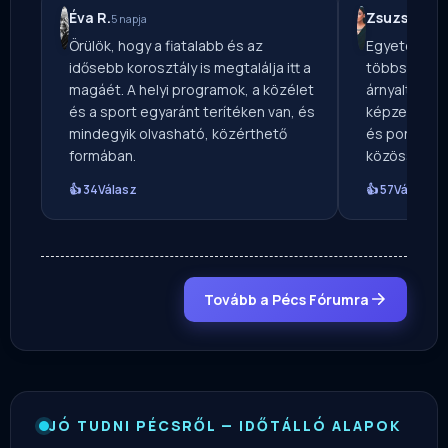
Éva R.
Zsuzsa T.
5 napja
6 
Örülök, hogy a fiatalabb és az
Egyetértek 
idősebb korosztály is megtalálja itt a
többségével
magáét. A helyi programok, a közélet
árnyaltabb k
és a sport egyaránt terítéken van, és
képzelni. Mi
mindegyik olvasható, közérthető
és pont ettől
formában.
közösségi ol
👍 34
Válasz
👍 57
Válasz
Tovább a Pécs Fórumra
JÓ TUDNI PÉCSRŐL — IDŐTÁLLÓ ALAPOK