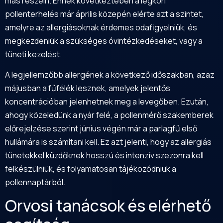
más részein. Ennek következtében a légköri
pollenterhelés már április közepén elérte azt a szintet,
amelyre az allergiásoknak érdemes odafigyelniük, és
megkezdeniük a szükséges óvintézkedéseket, vagy a
tüneti kezelést.
A legjellemzőbb allergének a következő időszakban, azaz
májusban a fűfélék lesznek, amelyek jelentős
koncentrációban jelenhetnek meg a levegőben. Ezután,
ahogy közeledünk a nyár felé, a pollenmérő szakemberek
előrejelzése szerint június végén már a parlagfű első
hullámára is számítani kell. Ez azt jelenti, hogy az allergiás
tünetekkel küzdőknek hosszú és intenzív szezonra kell
felkészülniük, és folyamatosan tájékozódniuk a
pollennaptárból.
Orvosi tanácsok és elérhető