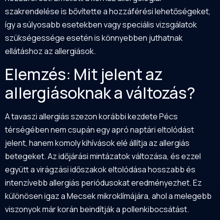
szakrendelése is bővítette a hozzáférési lehetőségeket,
így a súlyosabb esetekben vagy speciális vizsgálatok
szükségessége esetén is könnyebben juthatnak
ellátáshoz az allergiások.
Elemzés: Mit jelent az
allergiásoknak a változás?
A tavaszi allergiás szezon korábbi kezdete Pécs
térségében nem csupán egy apró naptári eltolódást
jelent, hanem komoly kihívások elé állítja az allergiás
betegeket. Az időjárási mintázatok változása, és ezzel
együtt a virágzási időszakok eltolódása hosszabb és
intenzívebb allergiás periódusokat eredményezhet. Ez
különösen igaz a Mecsek mikroklímájára, ahol a melegebb
viszonyok már korán beindítják a pollenkibocsátást.