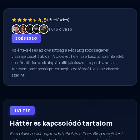
4,9
(18 értékelés)
1 616 olvasó
EGÉSZSÉG
Az értékelés és az olvasottság a Pécs Blog közösségének
visszajelzését tükrözi. A cikkeket helyi szerkesztői szemlélettel,
ellenőrzött források alapján állítjuk össze — a pontszám a
tartalom hasznosságát és megbízhatóságát jelzi az olvasók
szerint.
HÁTTÉR
Háttér és kapcsolódó tartalom
Ez a blokk a cikk saját adataiból és a Pécs Blog megjelent