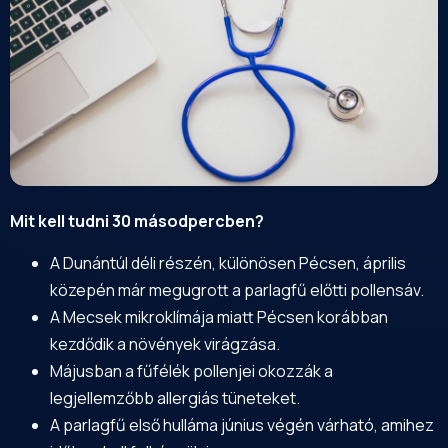
Mit kell tudni 30 másodpercben?
A Dunántúl déli részén, különösen Pécsen, április
közepén már megugrott a parlagfű előtti pollensáv.
A
Mecsek
mikroklímája miatt Pécsen korábban
kezdődik a növények virágzása.
Májusban a fűfélék pollenjei okozzák a
legjellemzőbb allergiás tüneteket.
A parlagfű első hulláma június végén várható, amihez