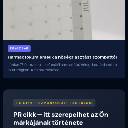
EGéSZSéG
Harmadfokúra emelik a hőségriasztást szombattól
Június 27-én, szombaton 0 órától harmadfokú hőségriasztás lép életbe
az országban. A Katasztrófavéde…
PR CIKK — SZPONZORÁLT TARTALOM
PR cikk — itt szerepelhet az Ön
márkájának története