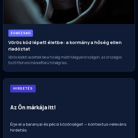
EGéSZSéG
Vörös kód lépett életbe: a kormány a hőség ellen
riadóztat
Vörös kódot vezettek be a hőség miatt Magyarországon, az országos
tiszti főorvos másodfokú hőségrias…
HIRDETÉS
Az Ön márkája itt!
Érje el a baranyai és pécsi közönséget — kontextus-releváns
hirdetés.