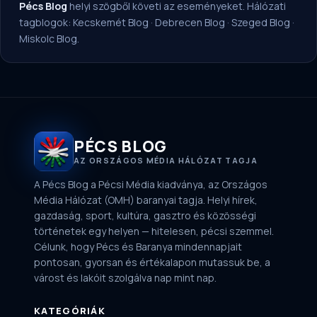
Pécs Blog
helyi szögből követi az eseményeket. Hálózati
tagblogok:
Kecskemét Blog
·
Debrecen Blog
·
Szeged Blog
·
Miskolc Blog
.
PÉCS BLOG
AZ ORSZÁGOS MÉDIA HÁLÓZAT TAGJA
A Pécs Blog a Pécsi Média kiadványa, az Országos
Média Hálózat (OMH) baranyai tagja. Helyi hírek,
gazdaság, sport, kultúra, gasztro és közösségi
történetek egy helyen — hitelesen, pécsi szemmel.
Célunk, hogy Pécs és Baranya mindennapjait
pontosan, gyorsan és értékalapon mutassuk be, a
várost és lakóit szolgálva nap mint nap.
KATEGÓRIÁK