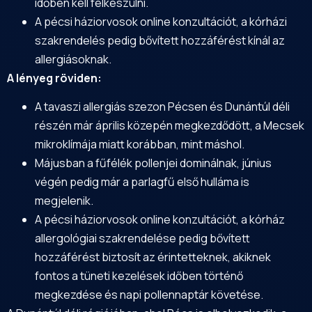
időben kell felkészülni.
A pécsi háziorvosok online konzultációt, a kórházi
szakrendelés pedig bővített hozzáférést kínál az
allergiásoknak.
A lényeg röviden:
A tavaszi allergiás szezon Pécsen és Dunántúl déli
részén már április közepén megkezdődött, a Mecsek
mikroklímája miatt korábban, mint máshol.
Májusban a fűfélék pollenjei dominálnak, június
végén pedig már a parlagfű első hulláma is
megjelenik.
A pécsi háziorvosok online konzultációt, a kórház
allergológiai szakrendelése pedig bővített
hozzáférést biztosít az érintetteknek, akiknek
fontos a tüneti kezelések időben történő
megkezdése és napi pollennaptár követése.