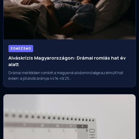
EGéSZSéG
Alváskrízis Magyarországon: Drámai romlás hat év
alatt
Drámai mértékben romlott a magyarok alvásminősége az elmúlt hat
évben: a jól alvók aránya 44%-ról 25…