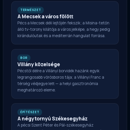
TERMÉSZET
A Mecsek a város fölött
Pécs a Mecsek déli lejtőjén fekszik; a Misina-tetőn
álló tv-torony kilátója a város jelképe, a hegy pedig
kirándulóutak és a mediterrán hangulat forrása.
BOR
Villány közelsége
Pécstől délre a Villányi borvidék hazánk egyik
legrangosabb vörösboros tája; a Villányi Franc a
térség védjegye lett — a helyi gasztronómia
meghatározó eleme.
ÉPÍTÉSZET
A négytornyú Székesegyház
A pécsi Szent Péter és Pál-székesegyház