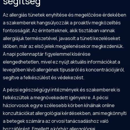
segítség
Az allergiás tünetek enyhítése és megelőzése érdekében
a szakemberek hangsúlyozzák a proaktív megközelítés
fontosságát. Az érintetteknek, akik tisztában vannak
allergiájuk természetével, javasolt a tüneti kezeléseket
időben, már az első jelek megjelenésekor megkezdeniük.
A napi pollennaptár figyelemmel kísérése
elengedhetetlen, mivel ez nyújt aktuális információkat a
levegőben lévő allergének típusáról és koncentrációjáról,
segítve a felkészülést és védekezést.
A pécsi egészségügyi intézmények és szakemberek is
felkészültek a megnövekedett igényekre. A pécsi
háziorvosok egyre szélesebb körben kínálnak online
konzultációkat allergológiai kérdésekben, ami megkönnyíti
a betegek számára az orvosi tanácsadáshoz való
hozzáférést. Emellett a kórház allergológiai