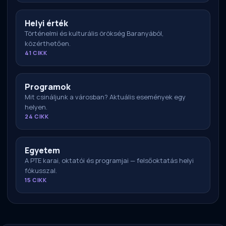
Helyi érték
Történelmi és kulturális örökség Baranyából,
közérthetően.
41 CIKK
Programok
Mit csináljunk a városban? Aktuális események egy
helyen.
24 CIKK
Egyetem
A PTE karai, oktatói és programjai — felsőoktatás helyi
fókusszal.
15 CIKK