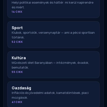
Helyi politikai események és háttér: mi kerül napirendre
és miért.
14 CIKK
Sport
Klubok, sportolók, versenynaptár — ami a pécsi sportban
történik.
52 CIKK
Kultúra
Művészeti élet Baranyában — intézmények, évadok,
bemutatók.
55 CIKK
Gazdaság
Inflációs és jövedelmi adatok, kamatdöntések, piaci
mozgások.
41 CIKK