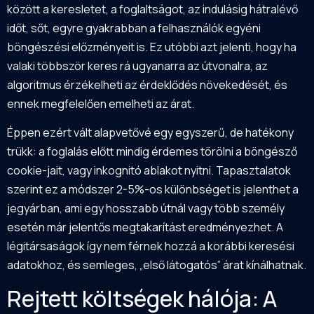
között a keresletet, a foglaltságot, az indulásig hátralévő
időt, sőt, egyre gyakrabban a felhasználók egyéni
böngészési előzményeit is. Ez utóbbi azt jelenti, hogy ha
valaki többször keres rá ugyanarra az útvonalra, az
algoritmus érzékelheti az érdeklődés növekedését, és
ennek megfelelően emelheti az árat.
Éppen ezért vált alapvetővé egy egyszerű, de hatékony
trükk: a foglalás előtt mindig érdemes törölni a böngésző
cookie-jait, vagy inkognitó ablakot nyitni. Tapasztalatok
szerint ez a módszer 2-5%-os különbséget is jelenthet a
jegyárban, ami egy hosszabb útnál vagy több személy
esetén már jelentős megtakarítást eredményezhet. A
légitársaságok így nem férnek hozzá a korábbi keresési
adatokhoz, és semleges, „első látogatós” árat kínálhatnak.
Rejtett költségek hálója: A