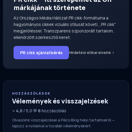
márkájának története
Az Országos Média Hálózat PR cikk-formátuma a
hagyományos cikkek vizuális stílusát követi, „PR cikk"
megjelöléssel. Transzparens szponzorált tartalom,
ellenőrzött szerkesztői keret.
PR cikk ajánlatkérés
Hirdetési etikai elveink ›
HOZZÁSZÓLÁSOK
Vélemények és visszajelzések
⭐
4,0
/ 5,0
·
💬
6
hozzászólás
Olvasóink visszajelzései a Pécs Blog helyi tartalmairól —
lapozz a nyilakkal a további véleményekért.