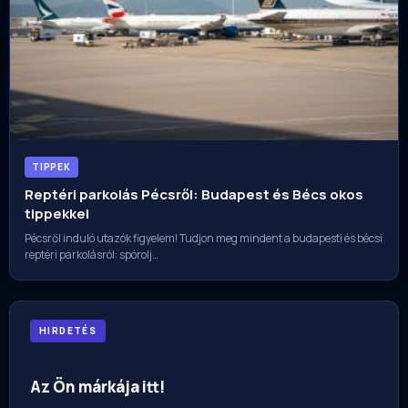
TIPPEK
Reptéri parkolás Pécsről: Budapest és Bécs okos
tippekkel
Pécsről induló utazók figyelem! Tudjon meg mindent a budapesti és bécsi
reptéri parkolásról: spórolj…
HIRDETÉS
Az Ön márkája itt!