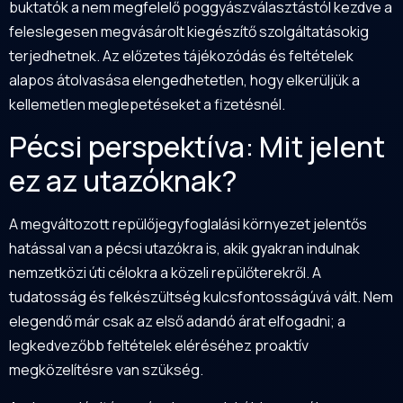
buktatók a nem megfelelő poggyászválasztástól kezdve a
feleslegesen megvásárolt kiegészítő szolgáltatásokig
terjedhetnek. Az előzetes tájékozódás és feltételek
alapos átolvasása elengedhetetlen, hogy elkerüljük a
kellemetlen meglepetéseket a fizetésnél.
Pécsi perspektíva: Mit jelent
ez az utazóknak?
A megváltozott repülőjegyfoglalási környezet jelentős
hatással van a pécsi utazókra is, akik gyakran indulnak
nemzetközi úti célokra a közeli repülőterekről. A
tudatosság és felkészültség kulcsfontosságúvá vált. Nem
elegendő már csak az első adandó árat elfogadni; a
legkedvezőbb feltételek eléréséhez proaktív
megközelítésre van szükség.