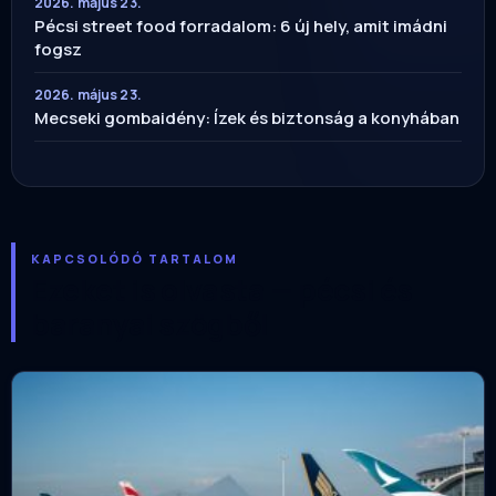
2026. május 23.
Pécsi street food forradalom: 6 új hely, amit imádni
fogsz
2026. május 23.
Mecseki gombaidény: Ízek és biztonság a konyhában
KAPCSOLÓDÓ TARTALOM
Ezeket is olvasta — pécsi és
baranyai szögből