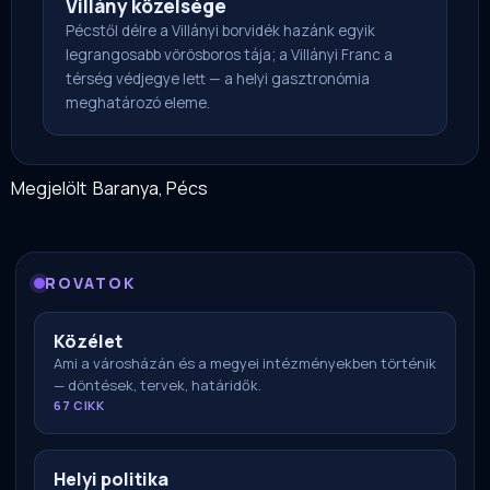
Villány közelsége
Pécstől délre a Villányi borvidék hazánk egyik
legrangosabb vörösboros tája; a Villányi Franc a
térség védjegye lett — a helyi gasztronómia
meghatározó eleme.
Megjelölt
Baranya
,
Pécs
ROVATOK
Közélet
Ami a városházán és a megyei intézményekben történik
— döntések, tervek, határidők.
67 CIKK
Helyi politika