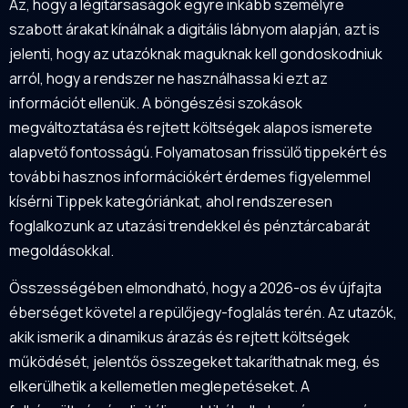
Az, hogy a légitársaságok egyre inkább személyre
szabott árakat kínálnak a digitális lábnyom alapján, azt is
jelenti, hogy az utazóknak maguknak kell gondoskodniuk
arról, hogy a rendszer ne használhassa ki ezt az
információt ellenük. A böngészési szokások
megváltoztatása és rejtett költségek alapos ismerete
alapvető fontosságú. Folyamatosan frissülő tippekért és
további hasznos információkért érdemes figyelemmel
kísérni
Tippek kategóriánkat
, ahol rendszeresen
foglalkozunk az utazási trendekkel és pénztárcabarát
megoldásokkal.
Összességében elmondható, hogy a 2026-os év újfajta
éberséget követel a repülőjegy-foglalás terén. Az utazók,
akik ismerik a dinamikus árazás és rejtett költségek
működését, jelentős összegeket takaríthatnak meg, és
elkerülhetik a kellemetlen meglepetéseket. A