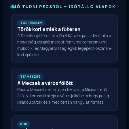
JÓ TUDNI PÉCSRŐL — IDŐTÁLLÓ ALAPOK
TÖRTÉNELEM
Török kori emlék a főtéren
A Széchenyi téren álló Gázi Kászim pasa dzsámija a
hódoltság korából maradt fenn; ma templomként
működik, és Magyarország egyik legépebb oszmán-
kori épülete.
TERMÉSZET
A Mecsek a város fölött
Pécs a Mecsek déli lejtőjén fekszik; a Misina-tetőn
álló tv-torony kilátója a város jelképe, a hegy pedig
kirándulóutak és a mediterrán hangulat forrása.
BOR