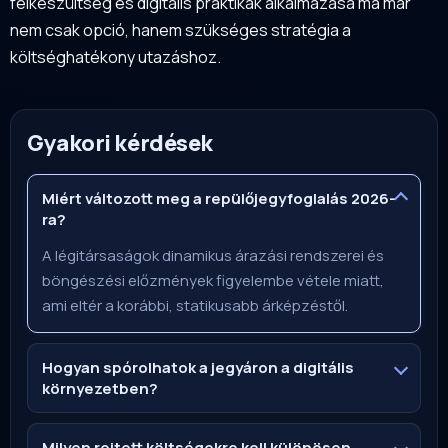
felkészültség és digitális praktikák alkalmazása ma már
nem csak opció, hanem szükséges stratégia a
költséghatékony utazáshoz.
Gyakori kérdések
Miért változott meg a repülőjegyfoglalás 2026-
ra?
A légitársaságok dinamikus árazási rendszerei és
böngészési előzmények figyelembe vétele miatt,
ami eltér a korábbi, statikusabb árképzéstől.
Hogyan spórolhatok a jegyáron a digitális
környezetben?
Milyen rejtett költségekre kell különösen