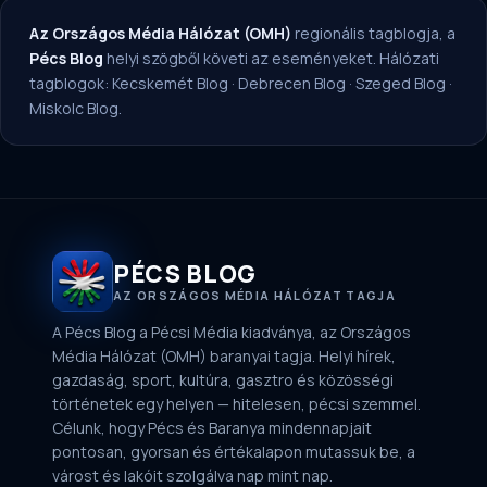
Az Országos Média Hálózat (OMH)
regionális tagblogja, a
Pécs Blog
helyi szögből követi az eseményeket. Hálózati
tagblogok:
Kecskemét Blog
·
Debrecen Blog
·
Szeged Blog
·
Miskolc Blog
.
PÉCS BLOG
AZ ORSZÁGOS MÉDIA HÁLÓZAT TAGJA
A Pécs Blog a Pécsi Média kiadványa, az Országos
Média Hálózat (OMH) baranyai tagja. Helyi hírek,
gazdaság, sport, kultúra, gasztro és közösségi
történetek egy helyen — hitelesen, pécsi szemmel.
Célunk, hogy Pécs és Baranya mindennapjait
pontosan, gyorsan és értékalapon mutassuk be, a
várost és lakóit szolgálva nap mint nap.