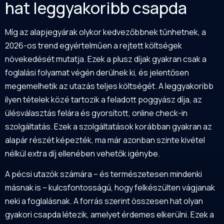
hat leggyakoribb csapda
Míg az alapjegyárak olykor kedvezőbbnek tűnhetnek, a
2026-os trend egyértelműen a rejtett költségek
növekedését mutatja. Ezek a plusz díjak gyakran csak a
foglalási folyamat végén derülnek ki, és jelentősen
megemelhetik az utazás teljes költségét. A leggyakoribb
ilyen tételek közé tartozik a feladott poggyász díja, az
ülésválasztás felára és gyorsított, online check-in
szolgáltatás. Ezek a szolgáltatások korábban gyakran az
alapár részét képezték, ma már azonban szinte kivétel
nélkül extra díj ellenében vehetők igénybe.
A pécsi utazók számára – és természetesen mindenki
másnak is – kulcsfontosságú, hogy felkészülten vágjanak
neki a foglalásnak. A forrás szerint összesen hat olyan
gyakori csapda létezik, amelyet érdemes elkerülni. Ezek a