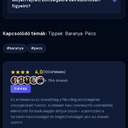
figyelni?
Kapcsolódó témák:
Tippek
·
Baranya
·
Pécs
#baranya
#pecs
4,0
(100 értékelés)
4 764 olvasó
TIPPEK
Az értékelés és az olvasottság a Pécs Blog közösségének
visszajelzését tükrözi. A cikkeket helyi szerkesztői szemlélettel,
ellenőrzött források alapján állítjuk össze — a pontszám a
tartalom hasznosságát és megbízhatóságát jelzi az olvasók
szerint.