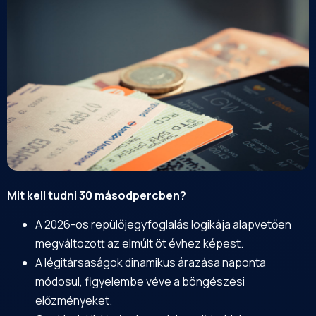
Mit kell tudni 30 másodpercben?
A 2026-os repülőjegyfoglalás logikája alapvetően
megváltozott az elmúlt öt évhez képest.
A légitársaságok dinamikus árazása naponta
módosul, figyelembe véve a böngészési
előzményeket.