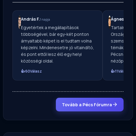
András F.
Ágnes M.
1 napja
1 na
Egyetértek a megállapítások
Tartalmas ír
többségével, bár egy-két ponton
Országos Mé
árnyaltabb képet is el tudtam volna
szemszögből
képzelni. Mindenesetre jó vitaindító,
témákat — vé
és pont ettől lesz élő egy helyi
Pécsnek ír, 
közösségi oldal.
nézőpontból
👍 60
Válasz
👍 11
Válasz
Tovább a Pécs Fórumra