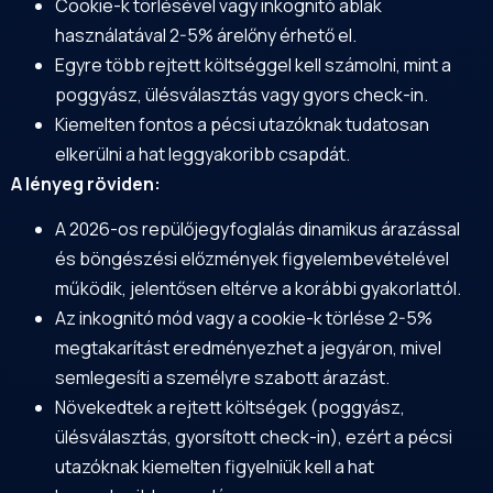
Cookie-k törlésével vagy inkognitó ablak
használatával 2-5% árelőny érhető el.
Egyre több rejtett költséggel kell számolni, mint a
poggyász, ülésválasztás vagy gyors check-in.
Kiemelten fontos a pécsi utazóknak tudatosan
elkerülni a hat leggyakoribb csapdát.
A lényeg röviden:
A 2026-os repülőjegyfoglalás dinamikus árazással
és böngészési előzmények figyelembevételével
működik, jelentősen eltérve a korábbi gyakorlattól.
Az inkognitó mód vagy a cookie-k törlése 2-5%
megtakarítást eredményezhet a jegyáron, mivel
semlegesíti a személyre szabott árazást.
Növekedtek a rejtett költségek (poggyász,
ülésválasztás, gyorsított check-in), ezért a pécsi
utazóknak kiemelten figyelniük kell a hat