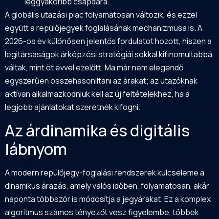
leggyakoribb csapdára.
A globális utazási piac folyamatosan változik, és ezzel
együtt a repülőjegyek foglalásának mechanizmusa is. A
2026-os év különösen jelentős fordulatot hozott, hiszen a
légitársaságok árképzési stratégiái sokkal kifinomultabbá
váltak, mint öt évvel ezelőtt. Ma már nem elegendő
egyszerűen összehasonlítani az árakat; az utazóknak
aktívan alkalmazkodniuk kell az új feltételekhez, ha a
legjobb ajánlatokat szeretnék kifogni.
Az árdinamika és digitális
lábnyom
A modern repülőjegy-foglalási rendszerek kulcseleme a
dinamikus árazás, amely valós időben, folyamatosan, akár
naponta többször is módosítja a jegyárakat. Ez a komplex
algoritmus számos tényezőt vesz figyelembe, többek