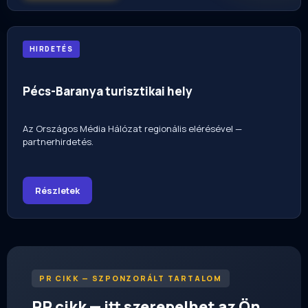
HIRDETÉS
Pécs-Baranya turisztikai hely
Az Országos Média Hálózat regionális elérésével —
partnerhirdetés.
Részletek
PR CIKK — SZPONZORÁLT TARTALOM
PR cikk — itt szerepelhet az Ön