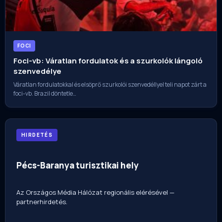
FOCI
Foci-vb: Váratlan fordulatok és a szurkolók lángoló
szenvedélye
Váratlan fordulatokkal és elsöprő szurkolói szenvedéllyel teli napot zárt a
foci-vb. Brazil döntetle…
HIRDETÉS
Pécs-Baranya turisztikai hely
Az Országos Média Hálózat regionális elérésével —
partnerhirdetés.