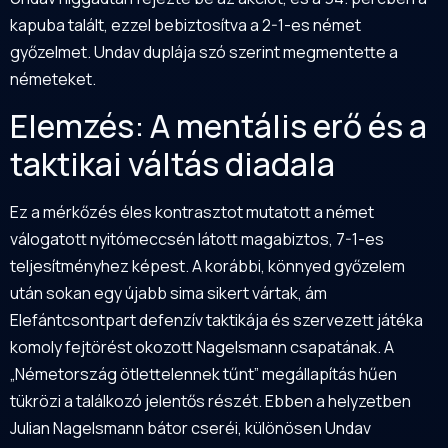
kapuba talált, ezzel bebiztosítva a 2-1-es német
győzelmet. Undav duplája szó szerint megmentette a
németeket.
Elemzés: A mentális erő és a
taktikai váltás diadala
Ez a mérkőzés éles kontrasztot mutatott a német
válogatott nyitómeccsén látott magabiztos, 7-1-es
teljesítményhez képest. A korábbi, könnyed győzelem
után sokan egy újabb sima sikert vártak, ám
Elefántcsontpart defenzív taktikája és szervezett játéka
komoly fejtörést okozott Nagelsmann csapatának. A
„Németország ötlettelennek tűnt” megállapítás hűen
tükrözi a találkozó jelentős részét. Ebben a helyzetben
Julian Nagelsmann bátor cseréi, különösen Undav