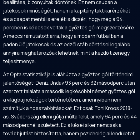
beállítása, bizonyultak döntőnek. Ez nem csupán a
játékosok minőségét, hanem a kapitány taktikai érzékét
és a csapat mentális erejét is dicséri, hogy még a 94.
percben is képesek voltak a győztes gól megszerzésére.
A meccs rámutatott arra, hogy a modern futballban a
padon ülő játékosok és az edzői stáb döntései legalább
annyira meghatározóak lehetnek, mint a kezdő tizenegy
teljesítménye.
Az Opta statisztikája is aláhúzza a győztes gól történelmi
jelentőségét: Deniz Undav 93 perc és 32 másodperc után
szerzett találata a második legkésőbbi német győztes gól
a világbajnokságok történetében, amennyiben nem
számítjuk a hosszabbításokat. Ezt csak Toni Kroos 2018-
as, Svédország elleni gólja múlta felül, amely 94 perc és 44
másodpercnél született. Ez a kései siker nemcsak a
továbbjutást biztosította, hanem pszichológiai lendületet