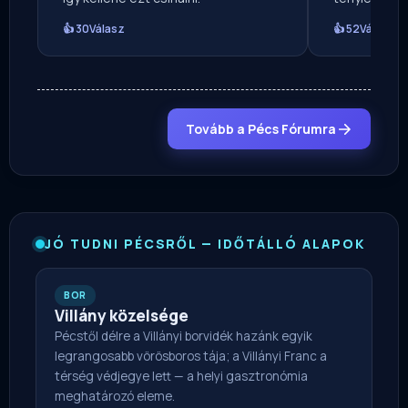
👍 30
Válasz
👍 52
Válasz
Tovább a Pécs Fórumra
JÓ TUDNI PÉCSRŐL — IDŐTÁLLÓ ALAPOK
BOR
Villány közelsége
Pécstől délre a Villányi borvidék hazánk egyik
legrangosabb vörösboros tája; a Villányi Franc a
térség védjegye lett — a helyi gasztronómia
meghatározó eleme.