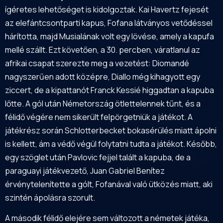
ígéretes lehetőséget is kidolgoztak. Kai Havertz fejesét
az elefántcsontparti kapus, Fofana látványos vetődéssel
hárította, majd Musialának volt egy lövése, amely a kapufa
mellé szállt. Ezt követően, a 30. percben, váratlanul az
afrikai csapat szerezte meg a vezetést: Diomandé
nagyszerűen adott középre, Diallo még kihagyott egy
ziccert, de a kipattanót Franck Kessié higgadtan a kapuba
lőtte. A gól után Németország ötlettelennek tűnt, és a
félidő végére nem sikerült felpörgetniük a játékot. A
játékrész során Schlotterbecket bokasérülés miatt ápolni
is kellett, ám a védő végül folytatni tudta a játékot. Később,
egy szöglet után Pavlovic fejjel talált a kapuba, de a
paraguayi játékvezető, Juan Gabriel Benítez
érvénytelenítette a gólt, Fofanával való ütközés miatt, aki
szintén ápolásra szorult.
A második félidő elejére sem változott a németek játéka,