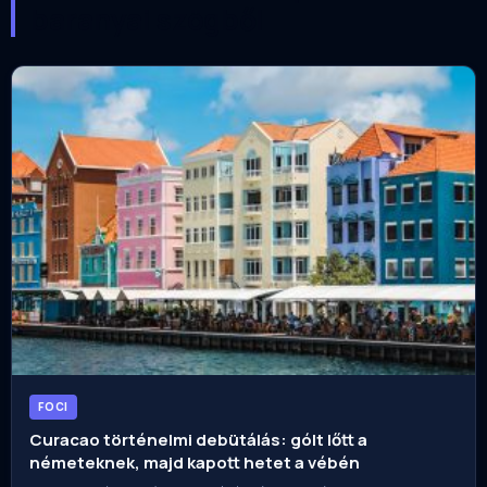
baranyai szögből
FOCI
Curacao történelmi debütálás: gólt lőtt a
németeknek, majd kapott hetet a vébén