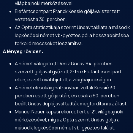
világbajnoki mérkőzésével.
Elefántcsontpart Franck Kessié góljával szerzett
vezetést a 30. percben.
Az Opta statisztikája szerint Undav találata a második
legkésőbbi német vb-győztes gól a hosszabbításba
torkolló meccseket leszámítva.
A lényeg röviden:
A német válogatott Deniz Undav 94. percben
szerzett góljával győzött 2-1-re Elefántcsontpart
ellen, ezzel továbbjutott a világbajnokságon.
A németek sokáig hátrányban voltak Kessié 30.
percben esett gólja után, és csak a 60. percben
beállt Undav duplájával tudták megfordítani az állást.
Manuel Neuer kapusrekordot ért el 21. világbajnoki
mérkőzésével, míg az Opta szerint Undav gólja a
második legkésőbbi német vb-győztes találat.