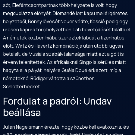
sőt, Elefántcsontpartnak több helyzete is volt, hogy
megduplázza előnyét. Diomandé lőtt kapu mellé ígéretes
helyzetből, Bonny lövését Neuer védte, Kessié pedig egy
üresen kapura törő helyzetben Tah bevetődését találta el.
A németek közben hiába szereztek labdát a tizenhatos
előtt, Wirtz és Havertz kombinációja után utóbbi ugyan
betalált, de Musiala szabálytalansága miatt ezt a gólt is
érvénytelenítették. Az afrikaiaknál Singo is sérülés miatt
hagyta el a pályát, helyére Guéla Doué érkezett, míg a
németeknél Rüdiger váltotta a szünetben
Schlotterbecket.
Fordulat a padról: Undav
beállása
Julian Nagelsmann érezte, hogy közbe kell avatkoznia, és
a 60. percben hármat cserélt, Amiri, Undav és Leweling