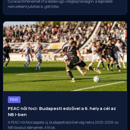
Curacao történelmet írt a labdarúgó-világbajnokságon: a legkisebb
nemzetként jutottak ki, gólt lőtte…
FOCI
PEAC női foci: Budapesti edzővel a 6. hely a cél az
NB I-ben
A PEAC női focicsapata új, budapesti edzővel vág neki a 2025-2026-os
NB I tavaszi idényének. A fő cé…