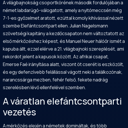
A világbajnokság csoportkörének második fordulójában a
német labdarúgó-válogatott, amely a nyitómeccsén még
7-1-es győzelmet aratott, ezúttal komoly kihívással nézett
szembe Elefántcsontpart ellen. Julian Nagelsmann
szövetségi kapitány a kezdőcsapaton nem változtatott az
első mérkőzéshez képest, és Manuel Neuer hálóőr ismét a
kapuba állt, ezzel elérve a 21. világbajnoki szereplését, ami
rekordot jelent a kapusok között. Az afrikai csapat,
Emerse Faé irányítása alatt, viszont öt cserét is eszközölt,
és egy defenzívebb felállással vágott neki a találkozónak,
narancssárga mezben, fehér felső, fekete nadrág
szerelésben lévő ellenfelével szemben.
A váratlan elefántcsontparti
vezetés
A mérkőzés elején a németek domináltak, és több