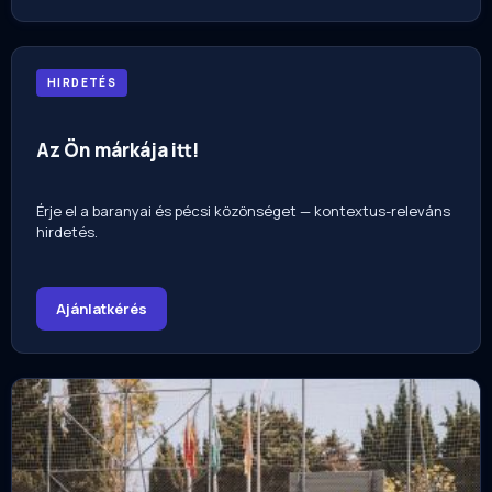
HIRDETÉS
Az Ön márkája itt!
Érje el a baranyai és pécsi közönséget — kontextus-releváns
hirdetés.
Ajánlatkérés