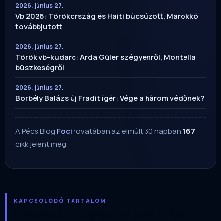
2026. június 27.
Vb 2026: Törökország és Haiti búcsúzott, Marokkó
továbbjutott
2026. június 27.
Török vb-kudarc: Arda Güler szégyenről, Montella
büszkeségről
2026. június 27.
Borbély Balázs új Fradit ígér: Vége a három védőnek?
A Pécs Blog
Foci
rovatában az elmúlt 30 napban
167
cikk jelent meg.
KAPCSOLÓDÓ TARTALOM
Ezeket is olvasta — pécsi és