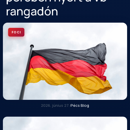
rangadón
FOCI
2026. június 27.
·
Pécs Blog