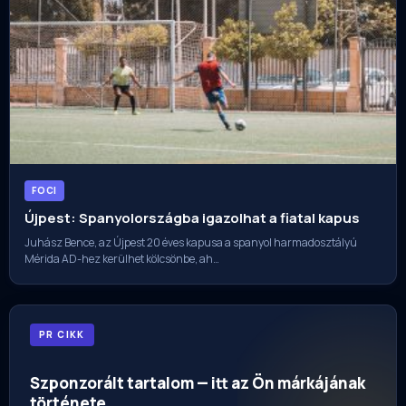
FOCI
Újpest: Spanyolországba igazolhat a fiatal kapus
Juhász Bence, az Újpest 20 éves kapusa a spanyol harmadosztályú
Mérida AD-hez kerülhet kölcsönbe, ah…
PR CIKK
Szponzorált tartalom — itt az Ön márkájának
története