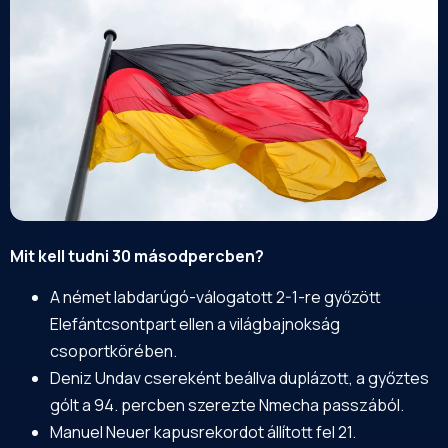
Mit kell tudni 30 másodpercben?
A német labdarúgó-válogatott 2-1-re győzött
Elefántcsontpart ellen a világbajnokság
csoportkörében.
Deniz Undav csereként beállva duplázott, a győztes
gólt a 94. percben szerezte Nmecha passzából.
Manuel Neuer kapusrekordot állított fel 21.