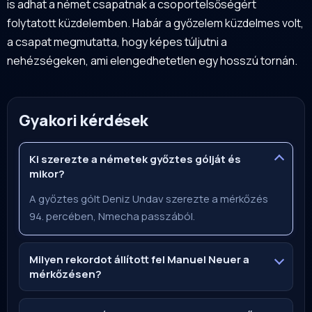
is adhat a német csapatnak a csoportelsőségért
folytatott küzdelemben. Habár a győzelem küzdelmes volt,
a csapat megmutatta, hogy képes túljutni a
nehézségeken, ami elengedhetetlen egy hosszú tornán.
Gyakori kérdések
Ki szerezte a németek győztes gólját és
mikor?
A győztes gólt Deniz Undav szerezte a mérkőzés
94. percében, Nmecha passzából.
Milyen rekordot állított fel Manuel Neuer a
mérkőzésen?