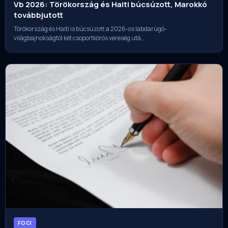
Vb 2026: Törökország és Haiti búcsúzott, Marokkó
továbbjutott
Törökország és Haiti is búcsúzott a 2026-os labdarúgó-
világbajnokságtól két csoportkörös vereség utá…
FOCI