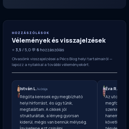
HOZZÁSZÓLÁSOK
Vélemények és visszajelzések
⭐
3,5
/ 5,0
·
💬
6
hozzászólás
Olvasóink visszajelzései a Pécs Blog helyi tartalmairól —
lapozz a nyilakkal a további véleményekért.
István L.
Éva R.
14 órája
6 napja
Régóta keresek egy megbízható
Az utolsó b
helyi hírforrást, és úgy tűnik,
megfogott. 
megtaláltam. A cikkek jól
szerkesztősé
strukturáltak, a lényeg gyorsan
hanem a hátt
kiderül, mégis van bennük mélység.
következmény
Így kellene ezt csinálni.
tényleg van 