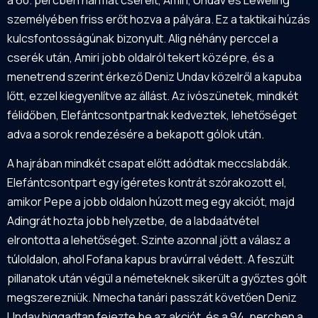
személyében friss erőt hozva a pályára. Ez a taktikai húzás
kulcsfontosságúnak bizonyult. Alig néhány perccel a
cserék után, Amiri jobb oldalról tekert középre, és a
menetrend szerint érkező Deniz Undav közelről a kapuba
lőtt, ezzel kiegyenlítve az állást. Az ivószünetek, mindkét
félidőben, Elefántcsontpartnak kedveztek, lehetőséget
adva a sorok rendezésére a bekapott gólok után.
A hajrában mindkét csapat előtt adódtak meccslabdák.
Elefántcsontpart egy ígéretes kontrát szórakozott el,
amikor Pepe a jobb oldalon húzott meg egy akciót, majd
Adingrát hozta jobb helyzetbe, de a labdaátvétel
elrontotta a lehetőséget. Szinte azonnal jött a válasz a
túloldalon, ahol Fofana kapus bravúrral védett. A feszült
pillanatok után végül a németeknek sikerült a győztes gólt
megszerezniük. Nmecha tanári passzát követően Deniz
Undav higgadtan fejezte be az akciót, és a 94. percben a