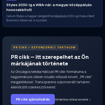
Styles 2030-ig a WBA-nál: a magyar középpályás
hosszabbított
Callum Styles, a magyar válogatott középpályás 2030-ig írt alá a West
Bromwich Albionnál. A szurkoló…
PR CIKK — SZPONZORÁLT TARTALOM
PR cikk — itt szerepelhet az Ön
márkájának története
Az Országos Média Hálózat PR cikk-formátuma a
hagyományos cikkek vizuális stílusát követi, „PR cikk"
megjelöléssel. Transzparens szponzorált tartalom,
ellenőrzött szerkesztői keret.
PR cikk ajánlatkérés
Hirdetési etikai elveink ›