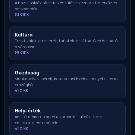
A hazai pályák hírei: felkészülés, szezonrajt, mérkőzés-
beszámolók.
52 CIKK
Kultúra
Fesztiválok, premierek, tárlatok: mi látható és hallható
a városban.
55 CIKK
Gazdaság
Munkahelyek, bérek, beruházási hírek a megyéből és az
országból.
41 CIKK
Helyi érték
Amit érdemes ismerni a városról — utcák, terek,
emlékek, mesterségek.
41 CIKK