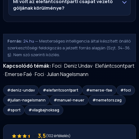
Mi volt az elefántcsontparti csapat vezető
góljának körülménye?
Forrás:
24.hu
— Mesterséges intelligencia által készített önálló
szerkesztőségi feldolgozás a jelzett forrás alapján (Szjt. 34–36.
§). Nem szó szerinti közlés.
Kapcsolódó témák:
Foci
·
Deniz Undav
·
Elefántcsontpart
·
Emerse Faé
·
Foci
·
Julian Nagelsmann
#deniz-undav
#elefantcsontpart
#emerse-fae
#foci
#julian-nagelsmann
#manuel-neuer
#nemetorszag
#sport
#vilagbajnoksag
3,5
(102 értékelés)