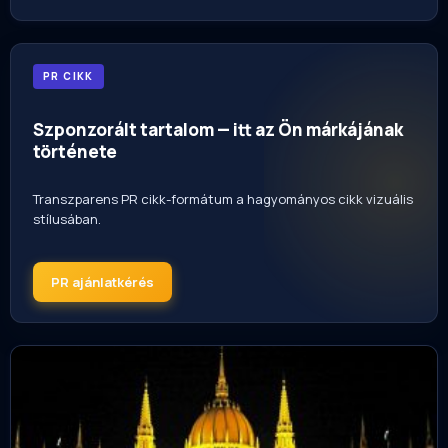
PR CIKK
Szponzorált tartalom — itt az Ön márkájának
története
Transzparens PR cikk-formátum a hagyományos cikk vizuális
stílusában.
PR ajánlatkérés