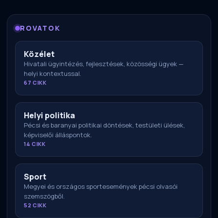
ROVATOK
Közélet
Hivatali ügyintézés, fejlesztések, közösségi ügyek —
helyi kontextussal.
67 CIKK
Helyi politika
Pécsi és baranyai politikai döntések, testületi ülések,
képviselői álláspontok.
14 CIKK
Sport
Megyei és országos sportesemények pécsi olvasói
szemszögből.
52 CIKK