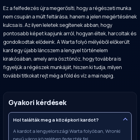
Ez a felfedezés újra megerősíti, hogy a régészeti munka
nem csupán a múlt feltárása, hanem a jelen megértésének
kulcsa is. Az ilyen leletek segítenek abban, hogy
pontosabb képet kapjunk arról, hogyan éltek, harcoltak és
gondolkodtak elődeink. A Warta folyó mélyéből előkerült
kard egy újabb láncszem a lengyel történelem
kirakósában, amely arra ösztönöz, hogy továbbra is
figyeljük a régészek munkáját, hiszen ki tudja, milyen
további titkokat rejt még a föld és víz a mai napig.
Gyakori kérdések
Hol találták meg a középkori kardot?
A kardot a lengyelországi Warta folyóban, Wronki
nevű város közelében fedezték fel.