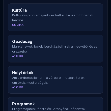
Kultúra
Kulturális programajánló és háttér: kik és mit hoznak
Pécsre.
55 CIKK
Gazdaság
Munkahelyek, bérek, beruházási hírek a megyéből és az
országból.
41 CIKK
Helyi érték
Amit érdemes ismerni a városról — utcák, terek,
emlékek, mesterségek.
41 CIKK
Programok
Programajánló Pécsre és Baranyába: időpontok,