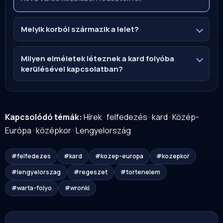
Melyik korból származik a lelet?
Milyen elméletek léteznek a kard folyóba
kerülésével kapcsolatban?
Kapcsolódó témák:
Hírek
·
felfedezés
·
kard
·
Közép-
Európa
·
középkor
·
Lengyelország
#felfedezes
#kard
#kozep-europa
#kozepkor
#lengyelorszag
#regeszet
#tortenelem
#warta-folyo
#wronki