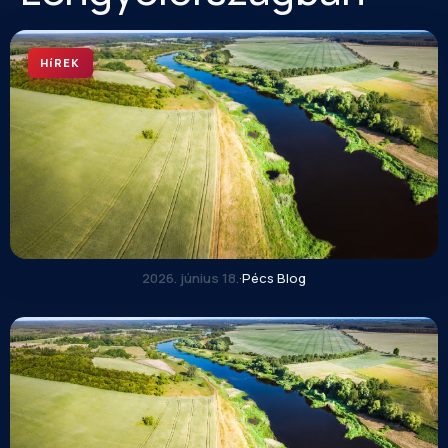
HíREK
2026. június 18.
·
Pécs Blog