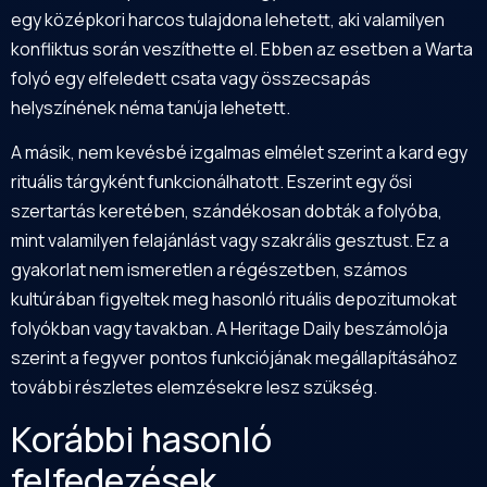
egy középkori harcos tulajdona lehetett, aki valamilyen
konfliktus során veszíthette el. Ebben az esetben a Warta
folyó egy elfeledett csata vagy összecsapás
helyszínének néma tanúja lehetett.
A másik, nem kevésbé izgalmas elmélet szerint a kard egy
rituális tárgyként funkcionálhatott. Eszerint egy ősi
szertartás keretében, szándékosan dobták a folyóba,
mint valamilyen felajánlást vagy szakrális gesztust. Ez a
gyakorlat nem ismeretlen a régészetben, számos
kultúrában figyeltek meg hasonló rituális depozitumokat
folyókban vagy tavakban. A Heritage Daily beszámolója
szerint a fegyver pontos funkciójának megállapításához
további részletes elemzésekre lesz szükség.
Korábbi hasonló
felfedezések