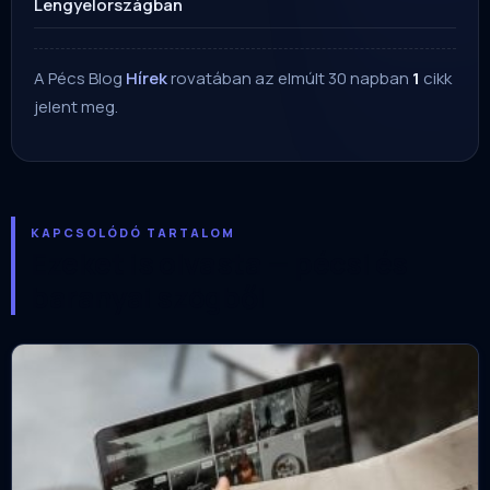
Lengyelországban
A Pécs Blog
Hírek
rovatában az elmúlt 30 napban
1
cikk
jelent meg.
KAPCSOLÓDÓ TARTALOM
Ezeket is olvasta — pécsi és
baranyai szögből