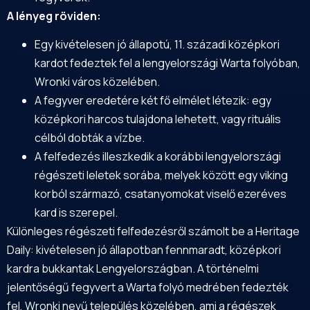
A lényeg röviden:
Egy kivételesen jó állapotú, 11. századi középkori
kardot fedeztek fel a lengyelországi Warta folyóban,
Wronki város közelében.
A fegyver eredetére két fő elmélet létezik: egy
középkori harcos tulajdona lehetett, vagy rituális
célból dobták a vízbe.
A felfedezés illeszkedik a korábbi lengyelországi
régészeti leletek sorába, melyek között egy viking
korból származó, csatanyomokat viselő ezeréves
kard is szerepel.
Különleges régészeti felfedezésről számolt be a Heritage
Daily: kivételesen jó állapotban fennmaradt, középkori
kardra bukkantak Lengyelországban. A történelmi
jelentőségű fegyvert a Warta folyó medrében fedezték
fel, Wronki nevű település közelében, ami a régészek