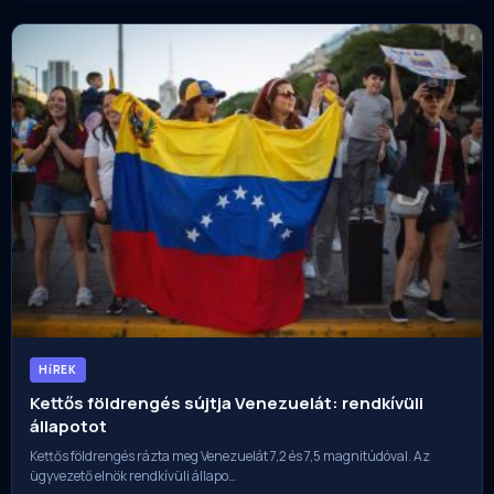
HíREK
Kettős földrengés sújtja Venezuelát: rendkívüli
állapotot
Kettős földrengés rázta meg Venezuelát 7,2 és 7,5 magnitúdóval. Az
ügyvezető elnök rendkívüli állapo…