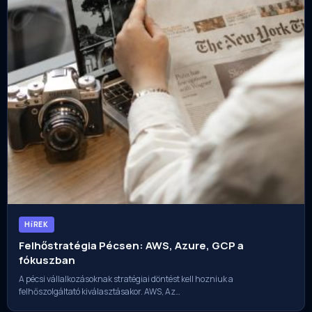
HíREK
Felhőstratégia Pécsen: AWS, Azure, GCP a
fókuszban
A pécsi vállalkozásoknak stratégiai döntést kell hozniuk a
felhőszolgáltató kiválasztásakor. AWS, Az…