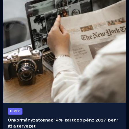
HíREK
Önkormányzatoknak 14%-kal több pénz 2027-ben:
itt a tervezet