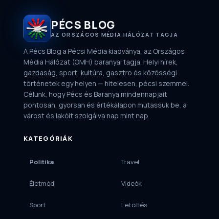
PÉCS BLOG
AZ ORSZÁGOS MÉDIA HÁLÓZAT TAGJA
A Pécs Blog a Pécsi Média kiadványa, az Országos
Média Hálózat (OMH) baranyai tagja. Helyi hírek,
gazdaság, sport, kultúra, gasztro és közösségi
történetek egy helyen — hitelesen, pécsi szemmel.
Célunk, hogy Pécs és Baranya mindennapjait
pontosan, gyorsan és értékalapon mutassuk be, a
várost és lakóit szolgálva nap mint nap.
KATEGÓRIÁK
Politika
Travel
Életmód
Videók
Sport
Letöltés