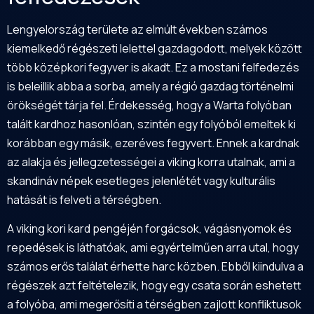
Lengyelország területe az elmúlt években számos
kiemelkedő régészeti lelettel gazdagodott, melyek között
több középkori fegyver is akadt. Ez a mostani felfedezés
is beleillik abba a sorba, amely a régió gazdag történelmi
örökségét tárja fel. Érdekesség, hogy a Warta folyóban
talált kardhoz hasonlóan, szintén egy folyóból emeltek ki
korábban egy másik, ezeréves fegyvert. Ennek a kardnak
az alakja és jellegzetességei a viking korra utalnak, ami a
skandináv népek esetleges jelenlétét vagy kulturális
hatását is felveti a térségben.
A viking kori kard pengéjén forgácsok, vágásnyomok és
repedések is láthatóak, ami egyértelműen arra utal, hogy
számos erős találat érhette harc közben. Ebből kiindulva a
régészek azt feltételezik, hogy egy csata során eshetett
a folyóba, ami megerősíti a térségben zajlott konfliktusok