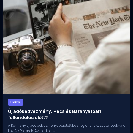
HíREK
Új adókedvezmény: Pécs és Baranya ipari
fellendülés előtt?
A Kormány új adókedvezményt vezetett be a regionális középvárosoknak,
köztük Pécsnek. Az ipari beruh…