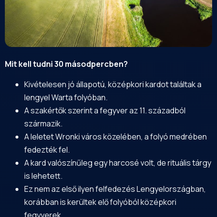
Mit kell tudni 30 másodpercben?
Kivételesen jó állapotú, középkori kardot találtak a
lengyel Warta folyóban.
A szakértők szerint a fegyver az 11. századból
származik.
A leletet Wronki város közelében, a folyó medrében
fedezték fel.
A kard valószínűleg egy harcosé volt, de rituális tárgy
is lehetett.
Ez nem az első ilyen felfedezés Lengyelországban,
korábban is kerültek elő folyóból középkori
fegyverek.