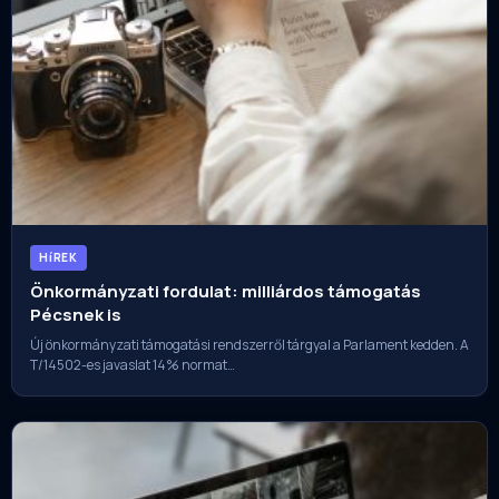
HíREK
Önkormányzati fordulat: milliárdos támogatás
Pécsnek is
Új önkormányzati támogatási rendszerről tárgyal a Parlament kedden. A
T/14502-es javaslat 14% normat…