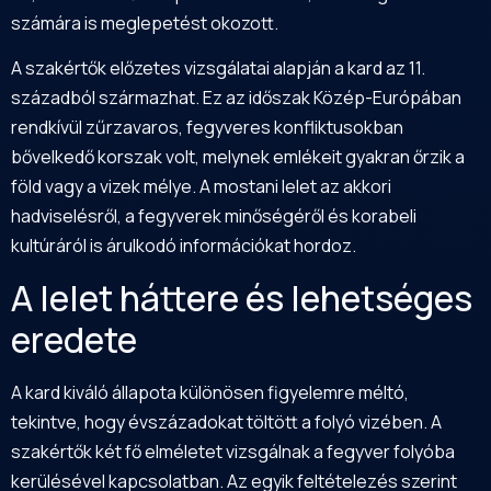
számára is meglepetést okozott.
A szakértők előzetes vizsgálatai alapján a kard az 11.
századból származhat. Ez az időszak Közép-Európában
rendkívül zűrzavaros, fegyveres konfliktusokban
bővelkedő korszak volt, melynek emlékeit gyakran őrzik a
föld vagy a vizek mélye. A mostani lelet az akkori
hadviselésről, a fegyverek minőségéről és korabeli
kultúráról is árulkodó információkat hordoz.
A lelet háttere és lehetséges
eredete
A kard kiváló állapota különösen figyelemre méltó,
tekintve, hogy évszázadokat töltött a folyó vizében. A
szakértők két fő elméletet vizsgálnak a fegyver folyóba
kerülésével kapcsolatban. Az egyik feltételezés szerint