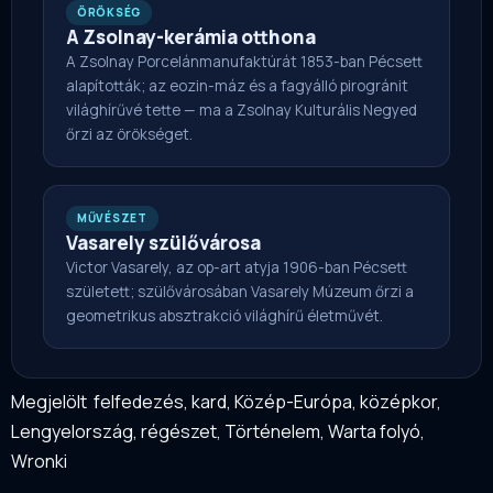
ÖRÖKSÉG
A Zsolnay-kerámia otthona
A Zsolnay Porcelánmanufaktúrát 1853-ban Pécsett
alapították; az eozin-máz és a fagyálló pirogránit
világhírűvé tette — ma a Zsolnay Kulturális Negyed
őrzi az örökséget.
MŰVÉSZET
Vasarely szülővárosa
Victor Vasarely, az op-art atyja 1906-ban Pécsett
született; szülővárosában Vasarely Múzeum őrzi a
geometrikus absztrakció világhírű életművét.
Megjelölt
felfedezés
,
kard
,
Közép-Európa
,
középkor
,
Lengyelország
,
régészet
,
Történelem
,
Warta folyó
,
Wronki