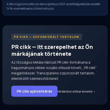
A Pénzügyminisztérium benyújtotta a 2027-es költségvetés tervezetét,
14%-os emeléssel az önkormányza…
PR CIKK — SZPONZORÁLT TARTALOM
PR cikk — itt szerepelhet az Ön
márkájának története
Az Országos Média Hálózat PR cikk-formátuma a
hagyományos cikkek vizuális stílusát követi, „PR cikk"
megjelöléssel. Transzparens szponzorált tartalom,
ellenőrzött szerkesztői keret.
PR cikk ajánlatkérés
Hirdetési etikai elveink ›