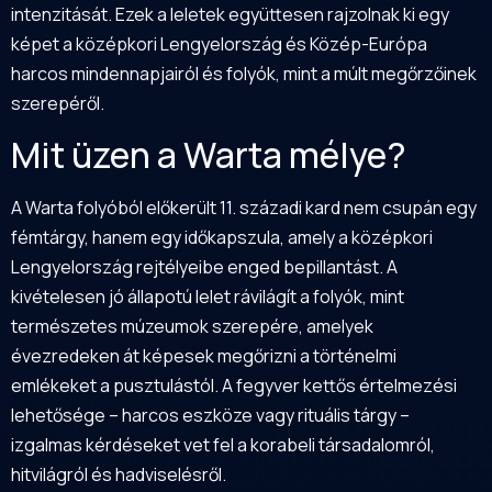
intenzitását. Ezek a leletek együttesen rajzolnak ki egy
képet a középkori Lengyelország és Közép-Európa
harcos mindennapjairól és folyók, mint a múlt megőrzőinek
szerepéről.
Mit üzen a Warta mélye?
A Warta folyóból előkerült 11. századi kard nem csupán egy
fémtárgy, hanem egy időkapszula, amely a középkori
Lengyelország rejtélyeibe enged bepillantást. A
kivételesen jó állapotú lelet rávilágít a folyók, mint
természetes múzeumok szerepére, amelyek
évezredeken át képesek megőrizni a történelmi
emlékeket a pusztulástól. A fegyver kettős értelmezési
lehetősége – harcos eszköze vagy rituális tárgy –
izgalmas kérdéseket vet fel a korabeli társadalomról,
hitvilágról és hadviselésről.