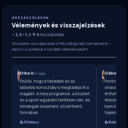
HOZZÁSZÓLÁSOK
Vélemények és visszajelzések
⭐
2,9
/ 5,0
·
💬
6
hozzászólás
Olvasóink visszajelzései a Pécs Blog helyi tartalmairól —
lapozz a nyilakkal a további véleményekért.
Erika H.
Gábor S.
6 napja
2 na
Örülök, hogy a fiatalabb és az
Pontos, ala
idősebb korosztály is megtalálja itt a
olvasóként 
magáét. A helyi programok, a közélet
érthető nyel
és a sport egyaránt terítéken van, és
felesleges t
mindegyik olvasható, közérthető
ilyen kiegye
formában.
tájékoztatá
👍 39
Válasz
👍 8
Válasz