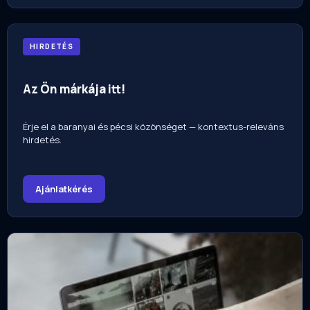
HIRDETÉS
Az Ön márkája itt!
Érje el a baranyai és pécsi közönséget — kontextus-releváns
hirdetés.
Ajánlatkérés