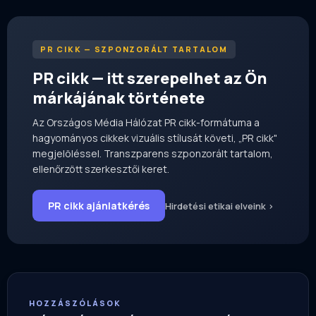
PR CIKK — SZPONZORÁLT TARTALOM
PR cikk — itt szerepelhet az Ön
márkájának története
Az Országos Média Hálózat PR cikk-formátuma a
hagyományos cikkek vizuális stílusát követi, „PR cikk"
megjelöléssel. Transzparens szponzorált tartalom,
ellenőrzött szerkesztői keret.
PR cikk ajánlatkérés
Hirdetési etikai elveink ›
HOZZÁSZÓLÁSOK