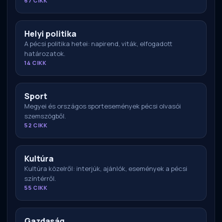
67 CIKK
Helyi politika
A pécsi politika hetei: napirend, viták, elfogadott
határozatok.
14 CIKK
Sport
Megyei és országos sportesemények pécsi olvasói
szemszögből.
52 CIKK
Kultúra
Kultúra közelről: interjúk, ajánlók, események a pécsi
színtérről.
55 CIKK
Gazdaság