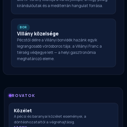
kirándulóutak és a mediterrán hangulat forrása.
BOR
Villány közelsége
Pécstől délre a Villányi borvidék hazánk egyik
legrangosabb vörösboros tája; a Villányi Franc a
térség védjegye lett — a helyi gasztronómia
meghatározó eleme.
ROVATOK
Közélet
A pécsi és baranyai közélet eseményei, a
döntéshozataltól a végrehajtásig.