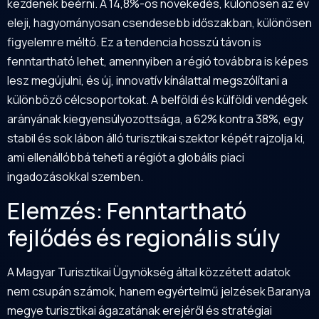
kezdenek beérni. A 14,8%-os növekedés, különösen az év
eleji, hagyományosan csendesebb időszakban, különösen
figyelemre méltó. Ez a tendencia hosszú távon is
fenntartható lehet, amennyiben a régió továbbra is képes
lesz megújulni, és új, innovatív kínálattal megszólítani a
különböző célcsoportokat. A belföldi és külföldi vendégek
arányának kiegyensúlyozottsága, a 62% kontra 38%, egy
stabil és sok lábon álló turisztikai szektor képét rajzolja ki,
ami ellenállóbbá teheti a régiót a globális piaci
ingadozásokkal szemben.
Elemzés: Fenntartható
fejlődés és regionális súly
A Magyar Turisztikai Ügynökség által közzétett adatok
nem csupán számok, hanem egyértelmű jelzések Baranya
megye turisztikai ágazatának erejéről és stratégiai