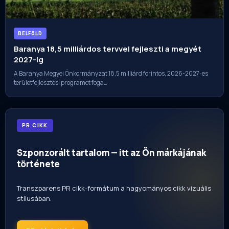
BELFöLD
Baranya 18,5 milliárdos tervvel fejleszti a megyét
2027-ig
A Baranya Megyei Önkormányzat 18,5 milliárd forintos, 2026-2027-es
területfejlesztési programot foga…
PR CIKK
Szponzorált tartalom — itt az Ön márkájának
története
Transzparens PR cikk-formátum a hagyományos cikk vizuális
stílusában.