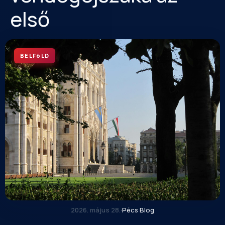
első
BELFöLD
2026. május 28.
·
Pécs Blog