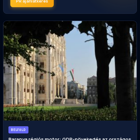
PR ajánlatkérés
BELFöLD
Baranya régiós motor: GDP-növekedés az országos