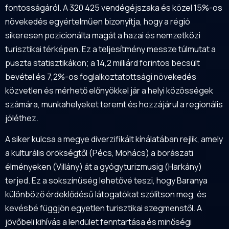
fontosságáról. A 320 425 vendégéjszaka és közel 15%-os
növekedés egyértelműen bizonyítja, hogy a régió
sikeresen pozicionálta magát a hazai és nemzetközi
turisztikai térképen. Ez a teljesítmény messze túlmutat a
puszta statisztikákon; a 14,2 milliárd forintos becsült
bevétel és 7,2%-os foglalkoztatottsági növekedés
közvetlen és mérhető előnyökkel jár a helyi közösségek
számára, munkahelyeket teremt és hozzájárul a regionális
jóléthez.
A siker kulcsa a megye diverzifikált kínálatában rejlik, amely
a kulturális örökségtől (Pécs, Mohács) a borászati
élményeken (Villány) át a gyógyturizmusig (Harkány)
terjed. Ez a sokszínűség lehetővé teszi, hogy Baranya
különböző érdeklődésű látogatókat szólítson meg, és
kevésbé függjön egyetlen turisztikai szegmenstől. A
jövőbeli kihívás a lendület fenntartása és minőségi