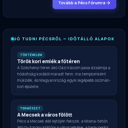
Tovább a Pécs Fórumra
JÓ TUDNI PÉCSRŐL — IDŐTÁLLÓ ALAPOK
TÖRTÉNELEM
Török kori emlék a főtéren
A Széchenyi téren álló Gázi Kászim pasa dzsámija a
hódoltság korából maradt fenn; ma templomként
működik, és Magyarország egyik legépebb oszmán-
kori épülete.
TERMÉSZET
A Mecsek a város fölött
Pécs a Mecsek déli lejtőjén fekszik; a Misina-tetőn
álló tv-torony kilátója a város jelképe, a hegy pedig