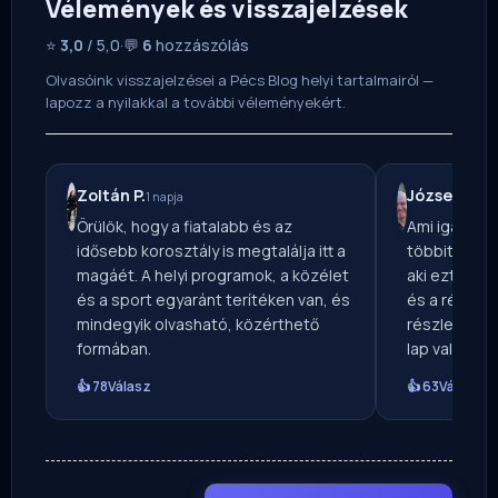
Vélemények és visszajelzések
⭐
3,0
/ 5,0
·
💬
6
hozzászólás
Olvasóink visszajelzései a Pécs Blog helyi tartalmairól —
lapozz a nyilakkal a további véleményekért.
Zoltán P.
József H.
1 napja
2 n
Örülök, hogy a fiatalabb és az
Ami igazán 
idősebb korosztály is megtalálja itt a
többitől: a 
magáét. A helyi programok, a közélet
aki ezt össze
és a sport egyaránt terítéken van, és
és a régiót. 
mindegyik olvasható, közérthető
részletgazda
formában.
lap valóban 
👍 78
Válasz
👍 63
Válasz