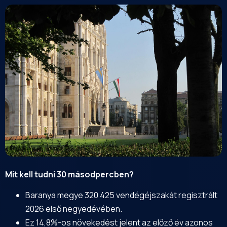
Mit kell tudni 30 másodpercben?
Baranya megye 320 425 vendégéjszakát regisztrált
2026 első negyedévében.
Ez 14,8%-os növekedést jelent az előző év azonos