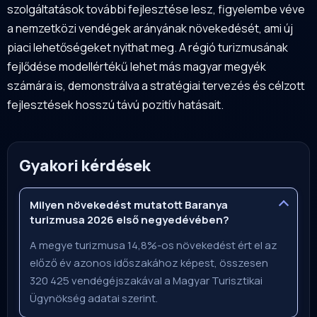
szolgáltatások további fejlesztése lesz, figyelembe véve
a nemzetközi vendégek arányának növekedését, ami új
piaci lehetőségeket nyithat meg. A régió turizmusának
fejlődése modellértékű lehet más magyar megyék
számára is, demonstrálva a stratégiai tervezés és célzott
fejlesztések hosszú távú pozitív hatásait.
Gyakori kérdések
Milyen növekedést mutatott Baranya
turizmusa 2026 első negyedévében?
A megye turizmusa 14,8%-os növekedést ért el az
előző év azonos időszakához képest, összesen
320 425 vendégéjszakával a Magyar Turisztikai
Ügynökség adatai szerint.