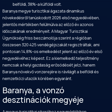
belföldi, 38%-a külföldi volt.
Baranya megye turisztikai ágazata dinamikus
növekedésről tanúskodott 2026 első negyedévében,
jelentős mértékben felülmúlva az előző év azonos
időszakának eredményeit. A Magyar Turisztikai
Ügynökség friss beszámolója szerint a régióban
összesen 320 425 vendégéjszakát regisztráltak, ami
pontosan 14,8%-os emelkedést jelent az előző év első
negyedévéhez képest. Ez a kiemelkedő teljesítmény
nemcsak a helyi gazdaság erősödését jelzi, hanem
Baranya
növekvő vonzerejére is rávilágít a belföldi és
nemzetközi utazók körében egyaránt.
Baranya, a vonzó
desztinációk megyéje
A megye turisztikai sikeréhez nagymértékben