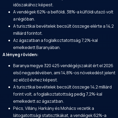
időszakához képest.
A vendégek 62%-a belföldi, 38%-a külföldi utazó volt
a régióban.
A turisztikai bevételek becsült összege elérte a 14,2
milliárd forintot.
Az ágazatban a foglalkoztatottság 7,2%-kal
emelkedett Baranyában.
A lényeg röviden:
Baranya megye 320 425 vendégéjszakát ért el 2026
első negyedévében, ami 14,8%-os növekedést jelent
az előző évhez képest.
A turisztikai bevételek becsült összege 14,2 milliárd
forint volt, a foglalkoztatottság pedig 7,2%-kal
emelkedett az ágazatban.
Pécs,
Villány
, Harkány és Mohács vezetik a
látogatottsági statisztikákat, a vendégek 62%-a