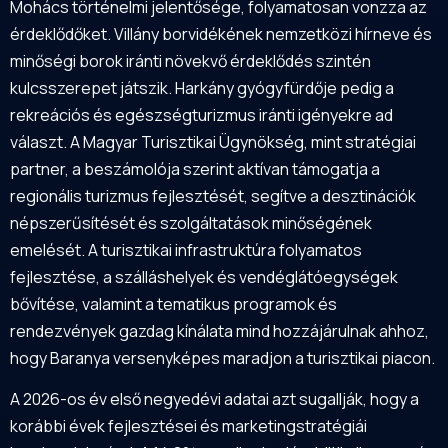
Mohács történelmi jelentősége, folyamatosan vonzza az
érdeklődőket. Villány borvidékének nemzetközi hírneve és
minőségi borok iránti növekvő érdeklődés szintén
kulcsszerepet játszik. Harkány gyógyfürdője pedig a
rekreációs és egészségturizmus iránti igényekre ad
választ. A Magyar Turisztikai Ügynökség, mint stratégiai
partner, a beszámolója szerint aktívan támogatja a
regionális turizmus fejlesztését, segítve a desztinációk
népszerűsítését és szolgáltatások minőségének
emelését. A turisztikai infrastruktúra folyamatos
fejlesztése, a szálláshelyek és vendéglátóegységek
bővítése, valamint a tematikus programok és
rendezvények gazdag kínálata mind hozzájárulnak ahhoz,
hogy Baranya versenyképes maradjon a turisztikai piacon.
A 2026-os év első negyedévi adatai azt sugallják, hogy a
korábbi évek fejlesztései és marketingstratégiái