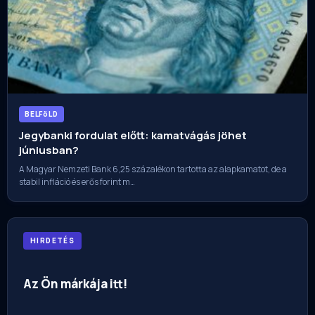
BELFöLD
Jegybanki fordulat előtt: kamatvágás jöhet
júniusban?
A Magyar Nemzeti Bank 6,25 százalékon tartotta az alapkamatot, de a
stabil infláció és erős forint m…
HIRDETÉS
Az Ön márkája itt!