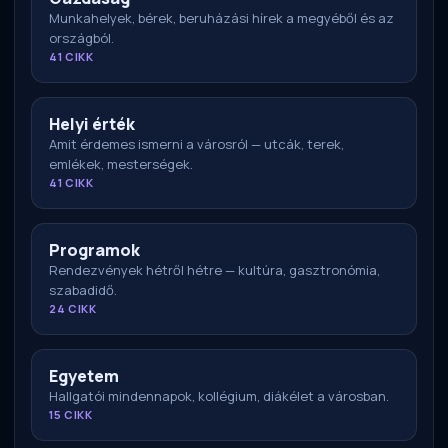
Munkahelyek, bérek, beruházási hírek a megyéből és az
országból.
41 CIKK
Helyi érték
Amit érdemes ismerni a városról — utcák, terek,
emlékek, mesterségek.
41 CIKK
Programok
Rendezvények hétről hétre — kultúra, gasztronómia,
szabadidő.
24 CIKK
Egyetem
Hallgatói mindennapok, kollégium, diákélet a városban.
15 CIKK