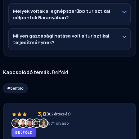
Melyek voltak a legnépszerűbb turisztikai
célpontok Baranyában?
Milyen gazdasági hatása volt a turisztikai
teljesítménynek?
Kapcsolódó témák:
Belföld
#belfold
3,0
(102 értékelés)
871 olvasó
BELFÖLD