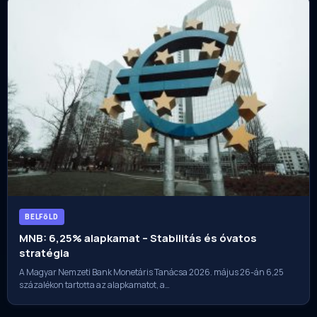
BELFöLD
MNB: 6,25% alapkamat – Stabilitás és óvatos
stratégia
A Magyar Nemzeti Bank Monetáris Tanácsa 2026. május 26-án 6,25
százalékon tartotta az alapkamatot, a…