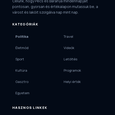
Célunk, hogy Pécs és Baranya mindennapjait
pontosan, gyorsan és értékalapon mutassuk be, a
várost és lakóit szolgálva nap mint nap.
KATEGÓRIÁK
Politika
Travel
Életmód
Videók
Sport
Letöltés
Kultúra
Programok
Gasztro
Helyi érték
Egyetem
HASZNOS LINKEK