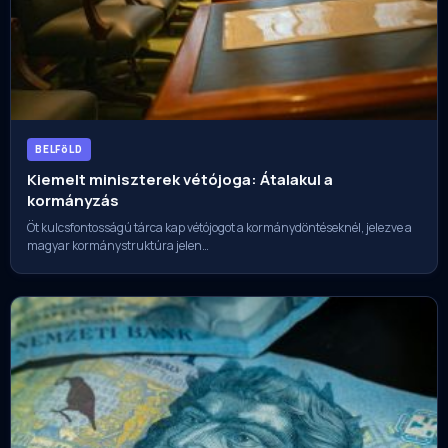
BELFöLD
Kiemelt miniszterek vétójoga: Átalakul a
kormányzás
Öt kulcsfontosságú tárca kap vétójogot a kormánydöntéseknél, jelezve a
magyar kormánystruktúra jelen…