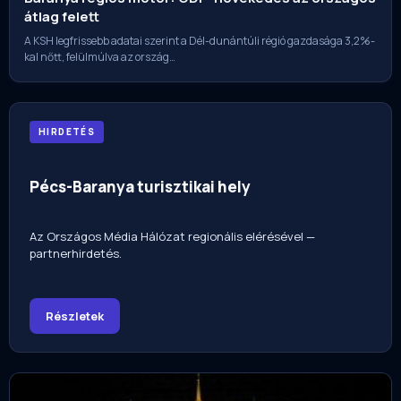
átlag felett
A KSH legfrissebb adatai szerint a Dél-dunántúli régió gazdasága 3,2%-
kal nőtt, felülmúlva az ország…
HIRDETÉS
Pécs-Baranya turisztikai hely
Az Országos Média Hálózat regionális elérésével —
partnerhirdetés.
Részletek