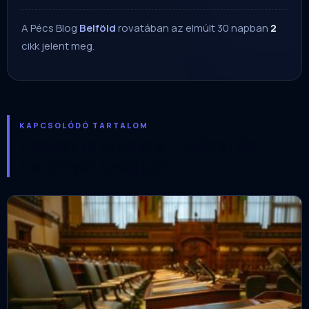
A Pécs Blog
Belföld
rovatában az elmúlt 30 napban
2
cikk jelent meg.
KAPCSOLÓDÓ TARTALOM
Ezeket is olvasta — pécsi és
baranyai szögből