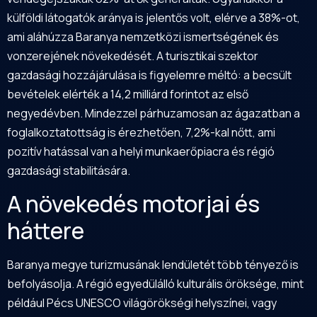
külföldi látogatók aránya is jelentős volt, elérve a 38%-ot,
ami aláhúzza Baranya nemzetközi ismertségének és
vonzerejének növekedését. A turisztikai szektor
gazdasági hozzájárulása is figyelemre méltó: a becsült
bevételek elérték a 14,2 milliárd forintot az első
negyedévben. Mindezzel párhuzamosan az ágazatban a
foglalkoztatottság is érezhetően, 7,2%-kal nőtt, ami
pozitív hatással van a helyi munkaerőpiacra és régió
gazdasági stabilitására.
A növekedés motorjai és
háttere
Baranya megye turizmusának lendületét több tényező is
befolyásolja. A régió egyedülálló kulturális öröksége, mint
például Pécs UNESCO világörökségi helyszínei, vagy