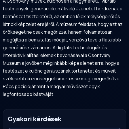
A Csontváry-művek, különösen a nagyméretű, vibráló
festmények, generációkon átívelő üzenetet hordoznak a
természet tiszteletéről, az emberi lélek mélységeiről és
látnoki képzelet erejéről. A múzeum feladata, hogy ezt az
örökséget ne csak megőrizze, hanem folyamatosan
megújítsa a bemutatás módját, vonzóvá téve a fiatalabb
generációk számára is. A digitális technológiák és
interaktív kiállítási elemek bevonásával a Csontváry
Múzeum a jövőben még inkább képes lehet arra, hogy a
festészet e különc géniuszának történetét és műveit
szélesebb közönséggel ismertesse meg, megerősítve
Pécs pozícióját mint a magyar művészet egyik
legfontosabb bástyáját.
Gyakori kérdések