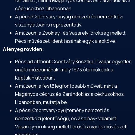
tartalmaz, mint a Magányos cédrus és Zarándoklás a
cédrusokhoz Libanonban.
A pécsi
Csontváry
-anyag nemzeti és nemzetközi
viszonylatban is reprezentatív.
A múzeum a
Zsolnay
- és Vasarely-örökség mellett
Pécs művészeti identitásának egyik alapköve.
A lényeg röviden:
Pécs ad otthont Csontváry Kosztka Tivadar egyetlen
önálló múzeumának, mely 1973 óta működik a
Káptalan utcában.
A múzeum a festő legfontosabb műveit, mint a
Magányos cédrus és Zarándoklás a cédrusokhoz
Libanonban, mutatja be.
A pécsi Csontváry-gyűjtemény nemzeti és
nemzetközi jelentőségű, és Zsolnay- valamint
Vasarely-örökség mellett erősíti a város művészeti
identitását.