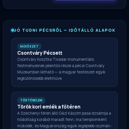
JÓ TUDNI PÉCSRŐL — IDŐTÁLLÓ ALAPOK
MŰVÉSZET
Csontváry Pécsett
Csontváry Kosztka Tivadar monumentális
festményeinek jelentős része a pécsi Csontváry
Múzeumban látható — a magyar festészet egyik
legkülönösebb életműve.
TÖRTÉNELEM
Török kori emlék a főtéren
A Széchenyi téren álló Gázi Kászim pasa dzsámija a
hódoltság korából maradt fenn; ma templomként
működik, és Magyarország egyik legépebb oszmán-