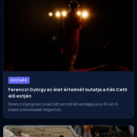
KULTúRA
Ferenczi György az élet értelmét kutatja a Kék Cetli
élő estjén
Ferenczi György lesz a Kék Cetli sorozat élő vendége július 30-án 15
órakor a Művészetek Völgye Kult…