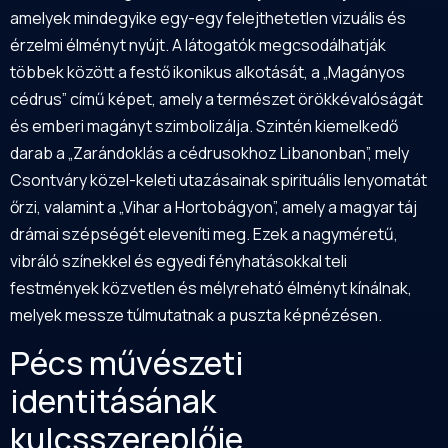
amelyek mindegyike egy-egy felejthetetlen vizuális és
érzelmi élményt nyújt. A látogatók megcsodálhatják
többek között a festő ikonikus alkotását, a „Magányos
cédrus” című képet, amely a természet örökkévalóságát
és emberi magányt szimbolizálja. Szintén kiemelkedő
darab a „Zarándoklás a cédrusokhoz Libanonban”, mely
Csontváry közel-keleti utazásainak spirituális lenyomatát
őrzi, valamint a „Vihar a Hortobágyon”, amely a magyar táj
drámai szépségét eleveníti meg. Ezek a nagyméretű,
vibráló színekkel és egyedi fényhatásokkal teli
festmények közvetlen és mélyreható élményt kínálnak,
melyek messze túlmutatnak a puszta képnézésen.
Pécs művészeti
identitásának
kulcsszereplője