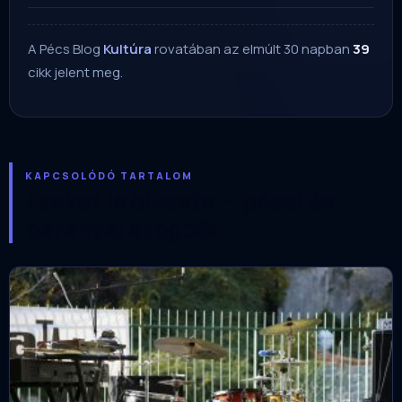
A Pécs Blog
Kultúra
rovatában az elmúlt 30 napban
39
cikk jelent meg.
KAPCSOLÓDÓ TARTALOM
Ezeket is olvasta — pécsi és
baranyai szögből