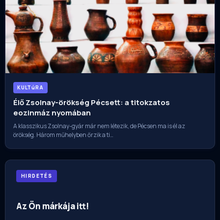
KULTúRA
Élő Zsolnay-örökség Pécsett: a titokzatos
eozinmáz nyomában
A klasszikus Zsolnay-gyár már nem létezik, de Pécsen ma is él az
örökség. Három műhelyben őrzik a ti…
HIRDETÉS
Az Ön márkája itt!