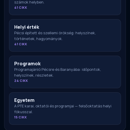
számok helyben.
41 CIKK
Helyi érték
Pécsi épített és szellemi örökség: helyszínek,
történetek, hagyományok.
41 CIKK
Programok
Programajánló Pécsre és Baranyába: időpontok,
helyszínek, részletek.
24 CIKK
Egyetem
A PTE karai, oktatói és programjai — felsőoktatás helyi
fókusszal.
15 CIKK