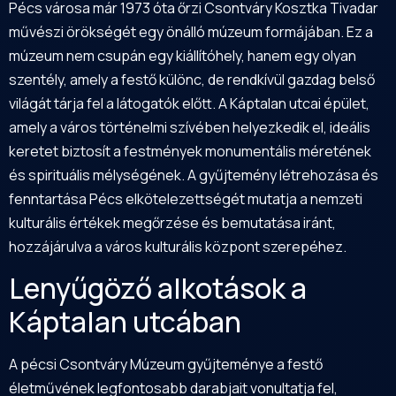
Pécs városa már 1973 óta őrzi Csontváry Kosztka Tivadar
művészi örökségét egy önálló múzeum formájában. Ez a
múzeum nem csupán egy kiállítóhely, hanem egy olyan
szentély, amely a festő különc, de rendkívül gazdag belső
világát tárja fel a látogatók előtt. A Káptalan utcai épület,
amely a város történelmi szívében helyezkedik el, ideális
keretet biztosít a festmények monumentális méretének
és spirituális mélységének. A gyűjtemény létrehozása és
fenntartása Pécs elkötelezettségét mutatja a nemzeti
kulturális értékek megőrzése és bemutatása iránt,
hozzájárulva a város kulturális központ szerepéhez.
Lenyűgöző alkotások a
Káptalan utcában
A pécsi Csontváry Múzeum gyűjteménye a festő
életművének legfontosabb darabjait vonultatja fel,