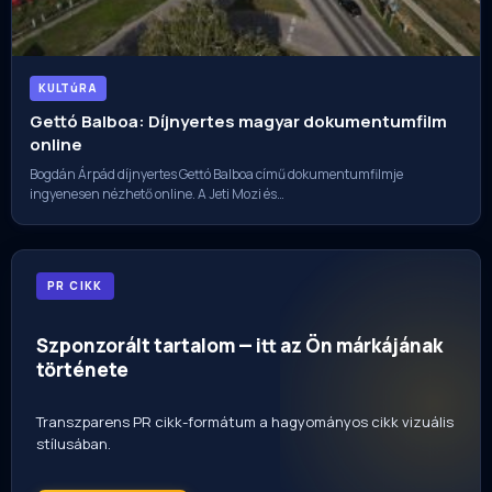
KULTúRA
Gettó Balboa: Díjnyertes magyar dokumentumfilm
online
Bogdán Árpád díjnyertes Gettó Balboa című dokumentumfilmje
ingyenesen nézhető online. A Jeti Mozi és…
PR CIKK
Szponzorált tartalom — itt az Ön márkájának
története
Transzparens PR cikk-formátum a hagyományos cikk vizuális
stílusában.