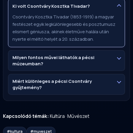
Ki volt Csontváry Kosztka Tivadar?
Csontváry Kosztka Tivadar (1853-1919) a magyar
festészet egyik legkülönlegesebb és posztumusz
elismert géniusza, akinek életműve halála után
nyerte el méltó helyét a 20. században.
Milyen fontos művei láthatók a pécsi
múzeumban?
Miért különleges a pécsi Csontváry
gyűjtemény?
Kapcsolódó témák:
Kultúra
·
Művészet
#kultura
#muveszet