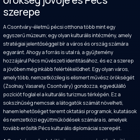
szerepe
A Csontváry-életmű pécsi otthona több mint egy
egyszerű múzeum; egy olyan kulturális intézmény, amely
stratégiai jelentőséggel bír a város és ország számára
egyaránt. Ahogy a forrás is utal rá, a gyűjtemény
hozzájárul Pécs művészeti identitásához, és ez a szerep
a jövőben még inkább felértékelődhet. Egy olyan város,
amely több, nemzetközileg is elismert művész örökségét
(Zsolnay, Vasarely, Csontváry) gondozza, egyedülálló
pozíciót foglal el a kulturális turizmus térképén. Ez a
sokszínűség nemcsak a látogatók számát növelheti,
hanem lehetőséget teremt oktatási programok, kutatások
és nemzetközi együttműködések számára is, amelyek
tovább erősítik Pécs kulturális diplomáciai szerepét.