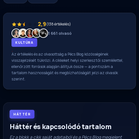
2,9
(138 értékelés)
1 661 olvasó
KULTÚRA
Az értékelés és az olvasottság a Pécs Blog közösségének
visszajelzését tükrözi. A cikkeket helyi szerkesztői szemlélettel,
ellenőrzött források alapján állítjuk össze — a pontszám a
tartalom hasznosságát és megbízhatóságát jelzi az olvasók
szerint.
HÁTTÉR
Háttér és kapcsolódó tartalom
Ez a blokk a cikk saját adataiból és a Pécs Blog megjelent