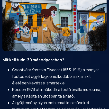
Mit kell tudni 30 másodpercben?
Csontváry Kosztka Tivadar (1853-1919) a magyar
festészet egyik legkiemelkedőbb alakja, akit
életében kevéssé ismertek el.
Pécsen 1973 óta működik a festő önálló múzeuma,
amely a Káptalan utcában található.
A gyűjtemény olyan emblematikus műveket