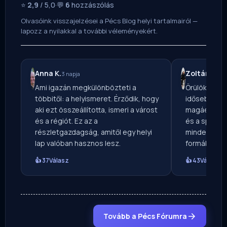
⭐
2,9
/ 5,0
·
💬
6
hozzászólás
Olvasóink visszajelzései a Pécs Blog helyi tartalmairól —
lapozz a nyilakkal a további véleményekért.
Anna K.
Zoltán P.
3 napja
6 n
Ami igazán megkülönbözteti a
Örülök, hogy
többitől: a helyismeret. Érződik, hogy
idősebb koro
aki ezt összeállította, ismeri a várost
magáét. A he
és a régiót. Ez az a
és a sport e
részletgazdagság, amitől egy helyi
mindegyik o
lap valóban hasznos lesz.
formában.
👍 37
Válasz
👍 43
Válasz
Tovább a Pécs Fórumra