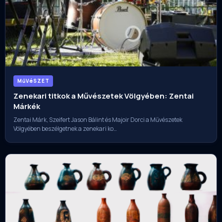
MűVéSZET
Zenekari titkok a Művészetek Völgyében: Zentai
Márkék
Zentai Márk, Szeifert Jason Bálint és Majoir Dorci a Művészetek
Völgyében beszélgetnek a zenekari ko…