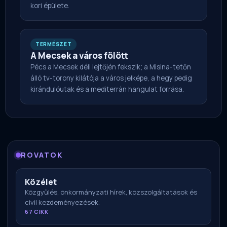
kori épülete.
TERMÉSZET
A Mecsek a város fölött
Pécs a Mecsek déli lejtőjén fekszik; a Misina-tetőn
álló tv-torony kilátója a város jelképe, a hegy pedig
kirándulóutak és a mediterrán hangulat forrása.
ROVATOK
Közélet
Közgyűlés, önkormányzati hírek, közszolgáltatások és
civil kezdeményezések.
67 CIKK