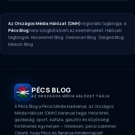
Az Országos Média Hálózat (OMH)
regionális tagblogja, a
Pécs Blog
helyi szögből követi az eseményeket. Hálózati
tagblogok:
Kecskemét Blog
·
Debrecen Blog
·
Szeged Blog
·
Miskolc Blog
.
PÉCS BLOG
AZ ORSZÁGOS MÉDIA HÁLÓZAT TAGJA
A Pécs Blog a Pécsi Média kiadványa, az Országos
Média Hálózat (OMH) baranyai tagja. Helyi hírek,
gazdaság, sport, kultúra, gasztro és közösségi
történetek egy helyen — hitelesen, pécsi szemmel.
Célunk, hogy Pécs és Baranya mindennapjait