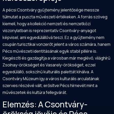
A pécsi Csontváry gyűjtemény jelentősége messze
túlmutat a puszta művészeti értékeken. A forrás szöveg
kiemeli, hogy a kollekció nemzeti és nemzetközi
viszonylatban is reprezentatív Csontváry-anyagot
képvisel, ami egyedülállóvá teszi. Ez a gyűjtemény nem
csupán turisztikai vonzerőt jelent a város számára, hanem
Pécs művészeti identitásának egyik stabil pillére is.
Kiegészíti és gazdagítja a városban már meglévő, világhírű
Zsolnay-örökséget és Vasarely-örökséget, ezzel
egyedülálló, sokszínű kulturális palettát kínálva. A
Csontváry Múzeum így a város kulturális arculatának
szerves részévé vált, erősítve Pécs hírnevét mint a
művészetek és kultúra fellegvárát.
Elemzés: A Csontváry-
örökség jövője és Pécs