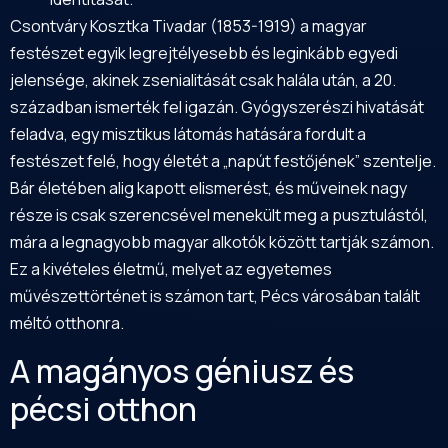
Csontváry Kosztka Tivadar (1853-1919) a magyar
festészet egyik legrejtélyesebb és leginkább egyedi
jelensége, akinek zsenialitását csak halála után, a 20.
században ismerték fel igazán. Gyógyszerészi hivatását
feladva, egy misztikus látomás hatására fordult a
festészet felé, hogy életét a „napút festőjének” szentelje.
Bár életében alig kapott elismerést, és műveinek nagy
része is csak szerencsével menekült meg a pusztulástól,
mára a legnagyobb magyar alkotók között tartják számon.
Ez a kivételes életmű, melyet az egyetemes
művészettörténet is számon tart, Pécs városában talált
méltó otthonra.
A magányos géniusz és
pécsi otthon