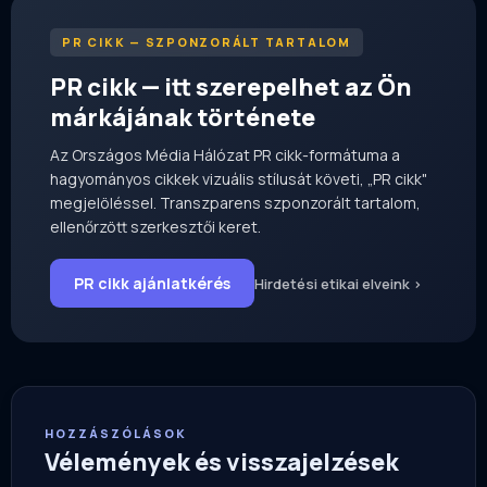
PR CIKK — SZPONZORÁLT TARTALOM
PR cikk — itt szerepelhet az Ön
márkájának története
Az Országos Média Hálózat PR cikk-formátuma a
hagyományos cikkek vizuális stílusát követi, „PR cikk"
megjelöléssel. Transzparens szponzorált tartalom,
ellenőrzött szerkesztői keret.
PR cikk ajánlatkérés
Hirdetési etikai elveink ›
HOZZÁSZÓLÁSOK
Vélemények és visszajelzések