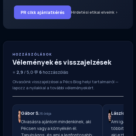
PR cikk ajánlatkérés
Hirdetési etikai elveink ›
HOZZÁSZÓLÁSOK
Vélemények és visszajelzések
⭐
2,9
/ 5,0
·
💬
6
hozzászólás
Olvasóink visszajelzései a Pécs Blog helyi tartalmairól —
lapozz a nyilakkal a további véleményekért.
Gábor S.
László T.
16 órája
2 n
Olvasásra ajánlom mindenkinek, aki
Ami igazán 
Pécsen vagy a környékén él.
többitől: a 
Tanulságos, és ami a legfontosabb:
aki ezt össze