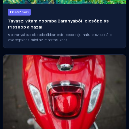
EGéSZSéG
Tavaszi vitaminbomba Baranyából: olcsóbb és
frissebb a hazai
A baranyai piacokon olcsóbban és frissebben juthatunk szezonális
zöldségekhez, mint az importárukhoz…