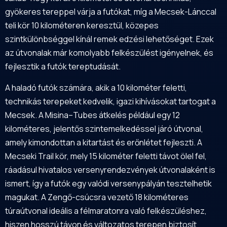
gyökeres tereppel várja a futókat, míg a Mecsek-Lánccal
teli kör 10 kilométeren keresztül, közepes
szintkülönbséggel kínál remek edzési lehetőséget. Ezek
az útvonalak már komolyabb felkészülést igényelnek, és
fejlesztik a futók tereptudását.
A haladó futók számára, akik a 10 kilométer feletti,
technikás terepeket kedvelik, igazi kihívásokat tartogat a
Mecsek. A Misina–Tubes átkelés például egy 12
kilométeres, jelentős szintemelkedéssel járó útvonal,
amely kimondottan a kitartást és erőnlétet fejleszti. A
Mecseki Trail kör, mely 15 kilométer feletti távot ölel fel,
ráadásul hivatalos versenyrendezvények útvonalaként is
ismert, így a futók egy valódi versenypályán tesztelhetik
magukat. A Zengő-csúcsra vezető 18 kilométeres
túraútvonal ideális a félmaratonra való felkészüléshez,
hiszen hosszú távon és változatos terepen biztosít