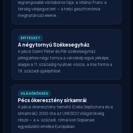
legrangosabb vörösboros tája; a Villányi Franc a
térség védjegye lett — a helyi gasztronómia
meghatározó eleme.
ÉPÍTÉSZET
A négytornyú Székesegyház
A pécsi Szent Péter és Pál-székesegyház
jellegzetes négy tornya a városkép egyik jelképe;
alapjai a 11. századig nyúlnak vissza, a mai forma a
19. századi újjáépítésé.
VILÁGÖRÖKSÉG
Pécs ókeresztény sírkamrái
A pécsi ókeresztény temető (Cella Septichora és a
sírkamrák) 2000 óta az UNESCO Világörökség
része — a 4. századi, római kori Sopianae
egyedülálló emléke Európában.