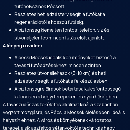
futóhelyszínek Pécsett.
Részletes heti edzésterv segíti a futókat a
regenerációtól a hosszú futásig.
A biztonság kiemelten fontos: telefon, víz és
útvonaljelentés minden futás előtt ajánlott.
A lényeg röviden:
A pécsi Mecsek ideális körülményeket biztosít a
tavaszi futóedzésekhez, minden szinten.
Részletes útvonalleírások (3-18 km) és heti
edzésterv segíti a futókat a felkészülésben.
A biztonsági előírások betartása kulcsfontosságú,
különösen a hegyi terepeken és nyári hőségben.
A tavaszi időszak tökéletes alkalmat kínál a szabadban
végzett mozgásra, és Pécs, a Mecsek ölelésében, ideális
helyszín ehhez. A város és környékének változatos
terepei, a sík aszfaltos sétányoktól a technikás hegyi