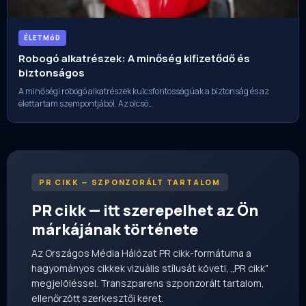
ÉLETMóD
Robogó alkatrészek: A minőség kifizetődő és
biztonságos
A minőségi robogó alkatrészek kulcsfontosságúak a biztonság és az
élettartam szempontjából. Az olcsó…
PR CIKK — SZPONZORÁLT TARTALOM
PR cikk — itt szerepelhet az Ön
márkájának története
Az Országos Média Hálózat PR cikk-formátuma a
hagyományos cikkek vizuális stílusát követi, „PR cikk"
megjelöléssel. Transzparens szponzorált tartalom,
ellenőrzött szerkesztői keret.