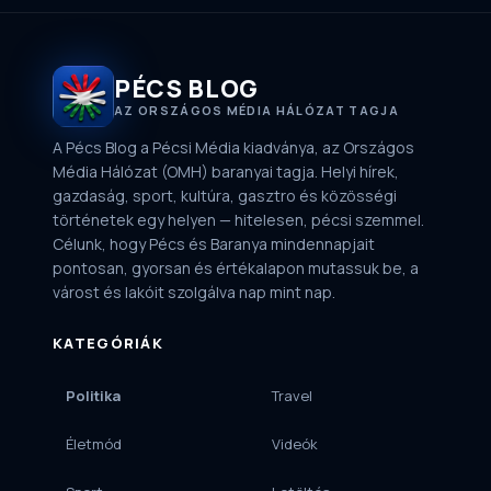
PÉCS BLOG
AZ ORSZÁGOS MÉDIA HÁLÓZAT TAGJA
A Pécs Blog a Pécsi Média kiadványa, az Országos
Média Hálózat (OMH) baranyai tagja. Helyi hírek,
gazdaság, sport, kultúra, gasztro és közösségi
történetek egy helyen — hitelesen, pécsi szemmel.
Célunk, hogy Pécs és Baranya mindennapjait
pontosan, gyorsan és értékalapon mutassuk be, a
várost és lakóit szolgálva nap mint nap.
KATEGÓRIÁK
Politika
Travel
Életmód
Videók