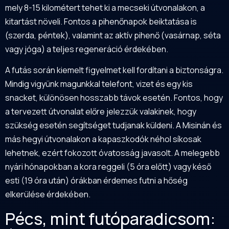
mely 8-15 kilométert tehet ki a mecseki útvonalakon, a
kitartást növeli. Fontos a pihenőnapok beiktatása is
(szerda, péntek), valamint az aktív pihenő (vasárnap, séta
vagy jóga) a teljes regeneráció érdekében.
A futás során kiemelt figyelmet kell fordítani a biztonságra.
Mindig vigyünk magunkkal telefont, vizet és egy kis
snacket, különösen hosszabb távok esetén. Fontos, hogy
a tervezett útvonalat előre jelezzük valakinek, hogy
szükség esetén segítséget tudjanak küldeni. A Misinán és
más hegyi útvonalakon a kapaszkodók néhol síkosak
lehetnek, ezért fokozott óvatosság javasolt. A melegebb
nyári hónapokban a kora reggeli (5 óra előtt) vagy késő
esti (19 óra után) órákban érdemes futni a hőség
elkerülése érdekében.
Pécs, mint futóparadicsom: