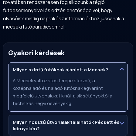
rovatában rendszeresen foglalkozunk a régió
futóeseményeivel és edzéslehetőségeivel, hogy
olvasóink mindig naprakész információkhoz jussanak a
mecseki futóparadicsomról.
Gyakori kérdések
Milyen szintű futóknak ajánlott a Mecsek?
A Mecsek változatos terepe a kezdő, a
középhaladó és haladó futóknak egyaránt
megfelelő útvonalakat kínál, a sík sétányoktól a
technikás hegyi ösvényekig.
Milyen hosszú útvonalak találhatók Pécsett és
környékén?