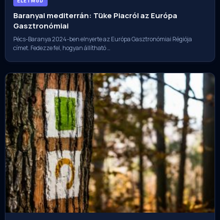
ÉLETMóD
Baranyai mediterrán: Tüke Piacról az Európa
Gasztronómiai
Pécs-Baranya 2024-ben elnyerte az Európa Gasztronómiai Régiója
címet. Fedezze fel, hogyan állítható …