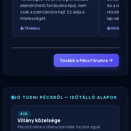
ellenőrizhető forrásokra épül, nem
és a régiót. 
csak a szenzációra hajt. Ez adja a
részletgazda
hitelességét.
lap valóban 
👍 76
Válasz
👍 56
Válasz
Tovább a Pécs Fórumra
JÓ TUDNI PÉCSRŐL — IDŐTÁLLÓ ALAPOK
BOR
Villány közelsége
Pécstől délre a Villányi borvidék hazánk egyik