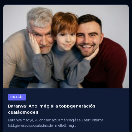
CSALáD
Baranya: Ahol még él a többgenerációs
családmodell
Baranya megye, különösen az Ormánság és a Zselic, kitart a
többgenerációs családmodell mellett, míg …