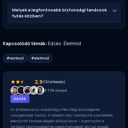
Melyek a legfontosabb biztonsági tanácsok
futás közben?
Kapcsolódó témák:
Edzés
·
Életmód
#workout
#eletmod
2,9
(130 értékelés)
3 776 olvasó
EDZÉS
Az értékelés és az olvasottság a Pécs Blog közösségének
visszajelzését tükrözi. A cikkeket helyi szerkesztői szemlélettel,
ellenőrzött források alapján állítjuk össze — a pontszám a
tartalom hasznosságát és megbízhatóságát jelzi az olvasók