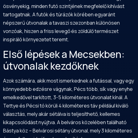
ösvényekig, minden futó szintjének megfelelő kihívást
tartogatnak. A futók és túrázók körében egyaránt
népszerű útvonalak a tavaszi szezonban különösen
vonzóak, hiszen a friss levegő és zöldülő természet
inspiráló környezetet teremt.
Első lépések a Mecsekben:
útvonalak kezdőknek
Azok számára, akik most ismerkednek a futással, vagy egy
könnyedebb edzésre vágynak, Pécs több, sík vagy enyhe
emelkedővel tarkított, 3-5 kilométeres útvonalat kínál. A
Tettye és Pécsi tó körüli 4 kilométeres táv például kiváló
választás, mely akár sétálva is teljesíthető, kellemes
kikapcsolódást nyújtva. A belváros közelében található
Bástya köz – Belvárosi sétány útvonal, mely 3 kilométeres