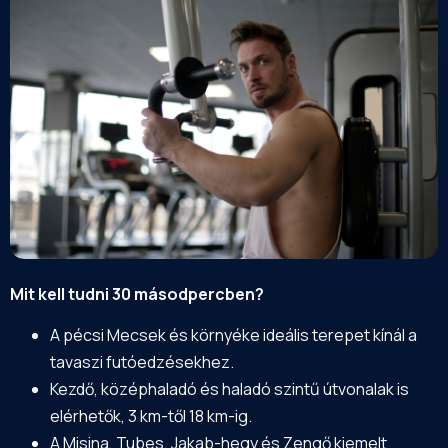
Mit kell tudni 30 másodpercben?
A pécsi
Mecsek
és környéke ideális terepet kínál a
tavaszi futóedzésekhez.
Kezdő, középhaladó és haladó szintű útvonalak is
elérhetők, 3 km-től 18 km-ig.
A Misina, Tubes, Jakab-hegy és Zengő kiemelt