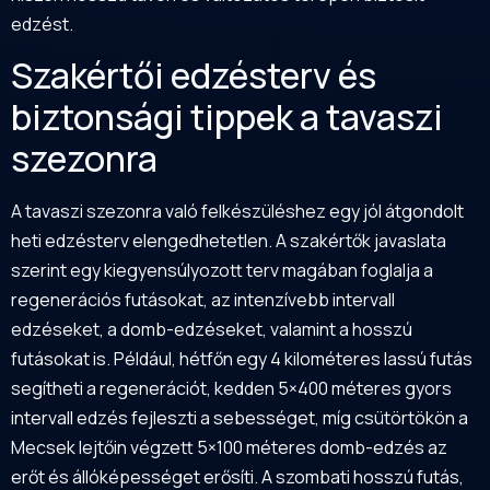
edzést.
Szakértői edzésterv és
biztonsági tippek a tavaszi
szezonra
A tavaszi szezonra való felkészüléshez egy jól átgondolt
heti edzésterv elengedhetetlen. A szakértők javaslata
szerint egy kiegyensúlyozott terv magában foglalja a
regenerációs futásokat, az intenzívebb intervall
edzéseket, a domb-edzéseket, valamint a hosszú
futásokat is. Például, hétfőn egy 4 kilométeres lassú futás
segítheti a regenerációt, kedden 5×400 méteres gyors
intervall edzés fejleszti a sebességet, míg csütörtökön a
Mecsek lejtőin végzett 5×100 méteres domb-edzés az
erőt és állóképességet erősíti. A szombati hosszú futás,