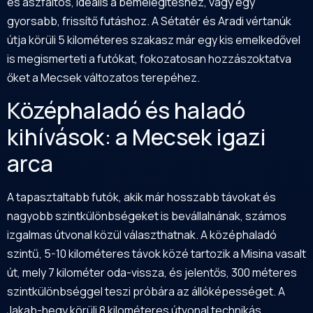
és aszfaltos, ideális a bemelegítéshez, vagy egy
gyorsabb, frissítő futáshoz. A Sétatér és Aradi vértanúk
útja körüli 5 kilométeres szakasz már egy kis emelkedővel
is megismerteti a futókat, fokozatosan hozzászoktatva
őket a Mecsek változatos terepéhez.
Középhaladó és haladó
kihívások: a Mecsek igazi
arca
A tapasztaltabb futók, akik már hosszabb távokat és
nagyobb szintkülönbségeket is bevállalnának, számos
izgalmas útvonal közül választhatnak. A középhaladó
szintű, 5-10 kilométeres távok közé tartozik a Misina vasalt
út, mely 7 kilométer oda-vissza, és jelentős, 300 méteres
szintkülönbséggel teszi próbára az állóképességet. A
Jakab-hegy körüli 8 kilométeres útvonal technikás,