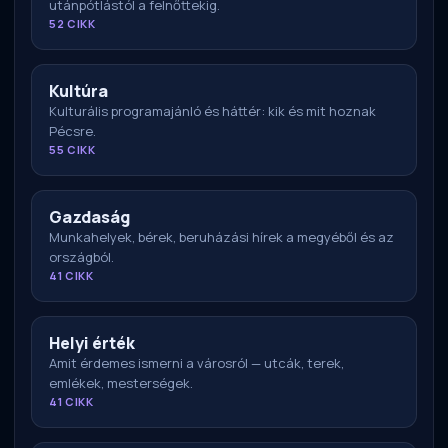
utánpótlástól a felnőttekig.
52 CIKK
Kultúra
Kulturális programajánló és háttér: kik és mit hoznak
Pécsre.
55 CIKK
Gazdaság
Munkahelyek, bérek, beruházási hírek a megyéből és az
országból.
41 CIKK
Helyi érték
Amit érdemes ismerni a városról — utcák, terek,
emlékek, mesterségek.
41 CIKK