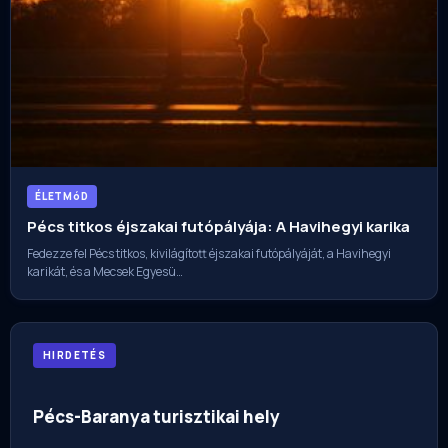
ÉLETMóD
Pécs titkos éjszakai futópályája: A Havihegyi karika
Fedezze fel Pécs titkos, kivilágított éjszakai futópályáját, a Havihegyi
karikát, és a Mecsek Egyesü…
HIRDETÉS
Pécs-Baranya turisztikai hely