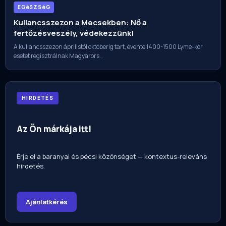
EGéSZSéG
Kullancsszezon a Mecsekben: Nő a
fertőzésveszély, védekezzünk!
A kullancsszezon áprilistól októberig tart, évente 1400-1500 Lyme-kór
esetet regisztrálnak Magyarors…
HIRDETÉS
Az Ön márkája itt!
Érje el a baranyai és pécsi közönséget — kontextus-releváns
hirdetés.
Ajánlatkérés