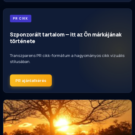
PR CIKK
Szponzorált tartalom — itt az Ön márkájának
története
Transzparens PR cikk-formátum a hagyományos cikk vizuális
stílusában.
PR ajánlatkérés