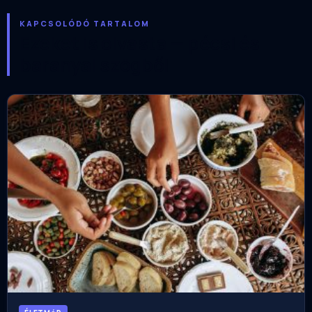
KAPCSOLÓDÓ TARTALOM
Ezeket is olvasta — pécsi és
baranyai szögből