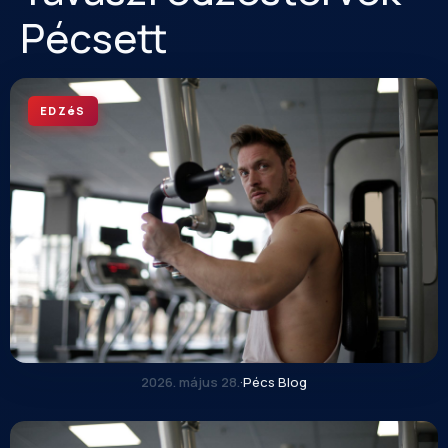
Pécsett
EDZéS
2026. május 28.
·
Pécs Blog