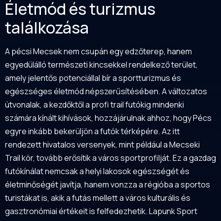
Életmód és turizmus
találkozása
A pécsi Mecsek nem csupán egy edzőterep, hanem
egyedülálló természeti kincsekkel rendelkező terület,
amely jelentős potenciállal bír a sportturizmus és
egészséges életmód népszerűsítésében. A változatos
útvonalak, a kezdőktől a profi trail futókig mindenki
számára kínált kihívások, hozzájárulnak ahhoz, hogy Pécs
egyre inkább bekerüljön a futók térképére. Az itt
rendezett hivatalos versenyek, mint például a Mecseki
Trail kör, tovább erősítik a város sportprofilját. Ez a gazdag
futókínálat nemcsak a helyi lakosok egészségét és
életminőségét javítja, hanem vonzza a régióba a sportos
turistákat is, akik a futás mellett a város kulturális és
gasztronómiai értékeit is felfedezhetik. Lapunk Sport