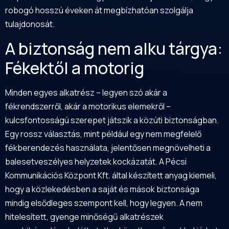
robogó hosszú éveken át megbízhatóan szolgálja
tulajdonosát.
A biztonság nem alku tárgya:
Fékektől a motorig
Minden egyes alkatrész – legyen szó akár a
fékrendszerről, akár a motorikus elemekről –
kulcsfontosságú szerepet játszik a közúti biztonságban.
Egy rossz választás, mint például egy nem megfelelő
fékberendezés használata, jelentősen megnövelheti a
balesetveszélyes helyzetek kockázatát. A Pécsi
Kommunikációs Központ Kft. által készített anyag kiemeli,
hogy a közlekedésben a saját és mások biztonsága
mindig elsődleges szempont kell, hogy legyen. A nem
hitelesített, gyenge minőségű alkatrészek