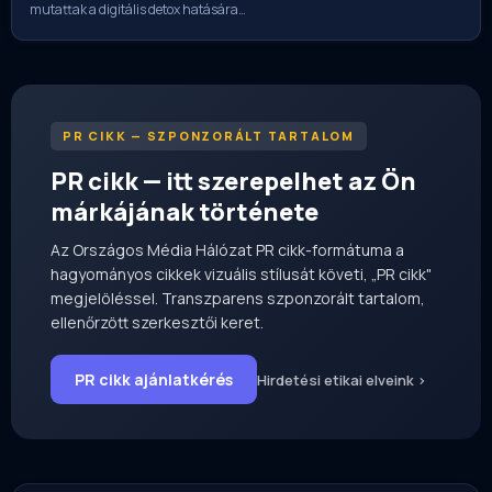
mutattak a digitális detox hatására…
PR CIKK — SZPONZORÁLT TARTALOM
PR cikk — itt szerepelhet az Ön
márkájának története
Az Országos Média Hálózat PR cikk-formátuma a
hagyományos cikkek vizuális stílusát követi, „PR cikk"
megjelöléssel. Transzparens szponzorált tartalom,
ellenőrzött szerkesztői keret.
PR cikk ajánlatkérés
Hirdetési etikai elveink ›