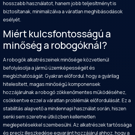
hosszabb használatot, hanem jobb teljesítményt is
biztosítanak, minimalizálva a váratlan meghibásodások
esélyét.
Miért kulcsfontosságú a
minőség a robogóknál?
A robogók alkatrészeinek minősége közvetlenül
befolyásolja a jármű üzemképességét és
megbízhatóságát. Gyakran előfordul, hogy a gyárilag
hitelesített, magas minőségű komponensek
hozzájárulnak a robogó zökkenőmentes működéséhez,
csökkentve ezzel a váratlan problémák előfordulását. Ez a
stabilitás alapvető a mindennapi használat során, hiszen
senki sem szeretne útközben kellemetlen
meglepetésekkel szembesülni. Az alkatrészek tartóssága
és precíz illeszkedése egyaránt hozzájárul ahhoz, hogy a