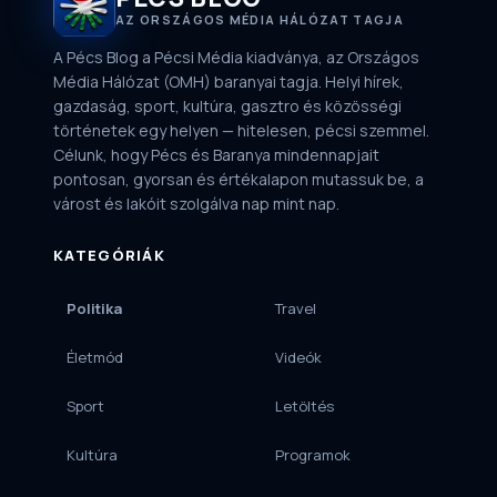
AZ ORSZÁGOS MÉDIA HÁLÓZAT TAGJA
A Pécs Blog a Pécsi Média kiadványa, az Országos
Média Hálózat (OMH) baranyai tagja. Helyi hírek,
gazdaság, sport, kultúra, gasztro és közösségi
történetek egy helyen — hitelesen, pécsi szemmel.
Célunk, hogy Pécs és Baranya mindennapjait
pontosan, gyorsan és értékalapon mutassuk be, a
várost és lakóit szolgálva nap mint nap.
KATEGÓRIÁK
Politika
Travel
Életmód
Videók
Sport
Letöltés
Kultúra
Programok