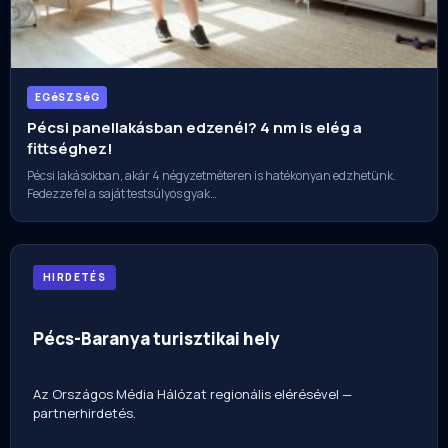
EGéSZSéG
Pécsi panellakásban edzenél? 4 nm is elég a
fittséghez!
Pécsi lakásokban, akár 4 négyzetméteren is hatékonyan edzhetünk.
Fedezze fel a saját testsúlyos gyak…
HIRDETÉS
Pécs-Baranya turisztikai hely
Az Országos Média Hálózat regionális elérésével —
partnerhirdetés.