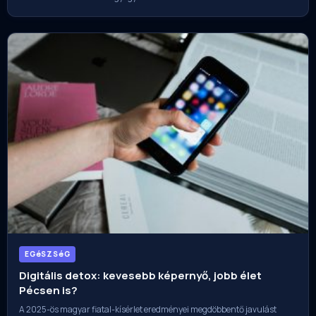
EGéSZSéG
Digitális detox: kevesebb képernyő, jobb élet
Pécsen is?
A 2025-ös magyar fiatal-kísérlet eredményei megdöbbentő javulást