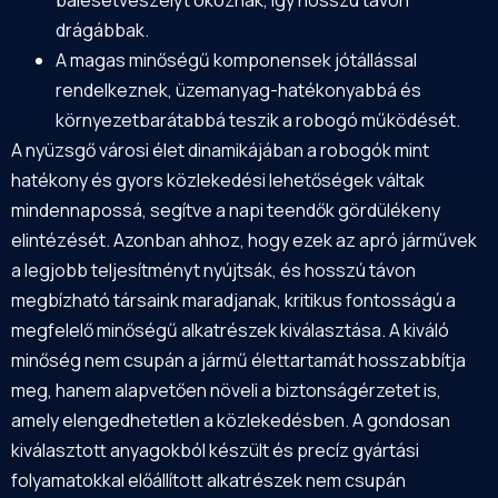
drágábbak.
A magas minőségű komponensek jótállással
rendelkeznek, üzemanyag-hatékonyabbá és
környezetbarátabbá teszik a robogó működését.
A nyüzsgő városi élet dinamikájában a robogók mint
hatékony és gyors közlekedési lehetőségek váltak
mindennapossá, segítve a napi teendők gördülékeny
elintézését. Azonban ahhoz, hogy ezek az apró járművek
a legjobb teljesítményt nyújtsák, és hosszú távon
megbízható társaink maradjanak, kritikus fontosságú a
megfelelő minőségű alkatrészek kiválasztása. A kiváló
minőség nem csupán a jármű élettartamát hosszabbítja
meg, hanem alapvetően növeli a biztonságérzetet is,
amely elengedhetetlen a közlekedésben. A gondosan
kiválasztott anyagokból készült és precíz gyártási
folyamatokkal előállított alkatrészek nem csupán