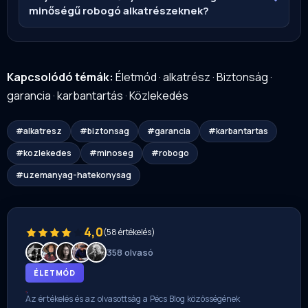
minőségű robogó alkatrészeknek?
Kapcsolódó témák:
Életmód
·
alkatrész
·
Biztonság
·
garancia
·
karbantartás
·
Közlekedés
#alkatresz
#biztonsag
#garancia
#karbantartas
#kozlekedes
#minoseg
#robogo
#uzemanyag-hatekonysag
4,0
(58 értékelés)
358 olvasó
ÉLETMÓD
Az értékelés és az olvasottság a Pécs Blog közösségének