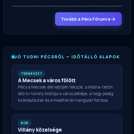
Tovább a Pécs Fórumra
JÓ TUDNI PÉCSRŐL — IDŐTÁLLÓ ALAPOK
TERMÉSZET
A Mecsek a város fölött
Pécs a Mecsek déli lejtőjén fekszik; a Misina-tetőn
álló tv-torony kilátója a város jelképe, a hegy pedig
kirándulóutak és a mediterrán hangulat forrása.
BOR
Villány közelsége