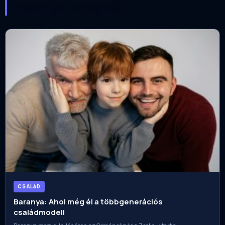
baranyai szögből
CSALáD
Baranya: Ahol még él a többgenerációs
családmodell