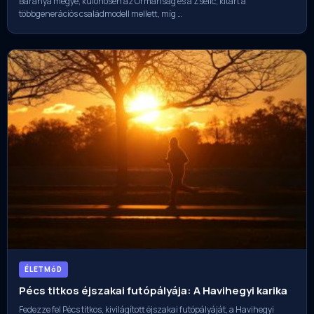
Baranya megye, különösen az Ormánság és a Zselic, kitart a
többgenerációs családmodell mellett, míg …
ÉLETMóD
Pécs titkos éjszakai futópályája: A Havihegyi karika
Fedezze fel Pécs titkos, kivilágított éjszakai futópályáját, a Havihegyi