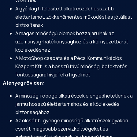
vezetnek.
A gyárilag hitelesített alkatrészek hosszabb
élettartamot, zökkenőmentes működést és jótállást
biztosítanak.
A magas minőségű elemek hozzájárulnak az
üzemanyag-hatékonysághoz és a környezetbarát
közlekedéshez.
A MotoShop csapata és a Pécsi Kommunikációs
Központ Kft. is a hosszú távú minőségi befektetés
fontosságára hívja fel a figyelmet.
A lényeg röviden:
A minőségi robogó alkatrészek elengedhetetlenek a
jármű hosszú élettartamához és a közlekedés
biztonságához.
Az olcsóbb, gyenge minőségű alkatrészek gyakori
cserét, magasabb szervizköltségeket és
balesetveszélyt okoznak, így hosszú távon