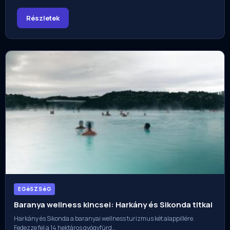
Részletek
EGéSZSéG
Baranya wellness kincsei: Harkány és Sikonda titkai
Harkány és Sikonda a baranyai wellness turizmus két alappillére.
Fedezze fel a 14 hektáros gyógyfürd…