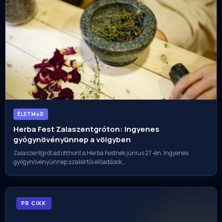
ÉLETMóD
Herba Fest Zalaszentgróton: Ingyenes
gyógynövényünnep a völgyben
Zalaszentgrót ad otthont a Herba Festnek június 27-én. Ingyenes
gyógynövényünnep szakértői előadások…
PR CIKK