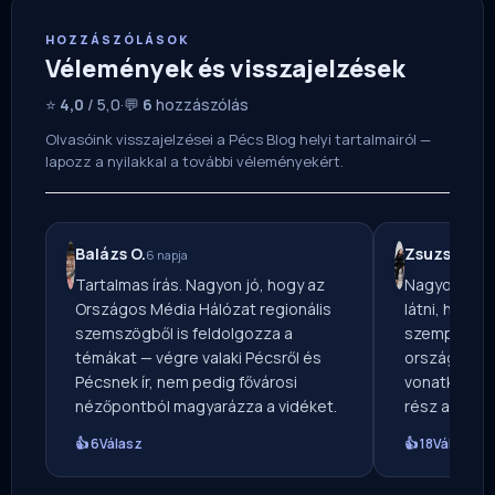
HOZZÁSZÓLÁSOK
Vélemények és visszajelzések
⭐
4,0
/ 5,0
·
💬
6
hozzászólás
Olvasóink visszajelzései a Pécs Blog helyi tartalmairól —
lapozz a nyilakkal a további véleményekért.
Balázs O.
Zsuzsa T.
6 napja
3 
Tartalmas írás. Nagyon jó, hogy az
Nagyon érde
Országos Média Hálózat regionális
látni, hogy 
szemszögből is feldolgozza a
szempont is
témákat — végre valaki Pécsről és
országos lap 
Pécsnek ír, nem pedig fővárosi
vonatkozások
nézőpontból magyarázza a vidéket.
rész a legh
👍 6
Válasz
👍 18
Válasz