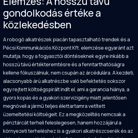
Elemzés: A hosszú távú
gondolkodás értéke a
közlekedésben
A robogó alkatrészek piacán tapasztalható trendek és a
Pécsi Kommunikációs Központ Kft. elemzése egyaránt azt
mutatja, hogy a fogyasztói döntéseknek egyre inkább a
hosszú távú értékteremtésre és a fenntarthatóságra
kellene fókuszálniuk, nem csupán az árcédulára. A kezdeti,
alacsonyabb árú alkatrészbe való befektetés sokszor
egy rejtett költségspirált indít el, ami a garancia hiánya, a
gyors kopás és a gyakori szervizigény miatt jelentősen
megnöveli a jármű teljes élettartamra vetített
üzemeltetési költségeit. Ez a megközelítés nemcsak a
pénztárcát terheli feleslegesen, hanem hozzájárul a
környezeti terheléshez is a gyakori alkatrészcserék és az