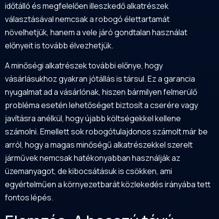
időtálló és megfelelően illeszkedő alkatrészek
választásával nemcsak a robogó élettartamát
növelhetjük, hanem a vele járó gondtalan használat
előnyeit is tovább élvezhetjük.
A minőségi alkatrészek további előnye, hogy
vásárlásukhoz gyakran jótállás is társul. Ez a garancia
nyugalmat ad a vásárlónak, hiszen bármilyen felmerülő
probléma esetén lehetőséget biztosít a cserére vagy
javításra anélkül, hogy újabb költségekkel kellene
számolni. Emellett sok robogótulajdonos számolt már be
arról, hogy a magas minőségű alkatrészekkel szerelt
járművek nemcsak hatékonyabban használják az
üzemanyagot, de kibocsátásuk is csökken, ami
egyértelműen a környezetbarát közlekedés irányába tett
fontos lépés.