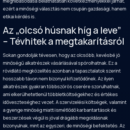
meghibásodása beláthatatlan következményekkel járhat,
ezért a minőségi választás nem csupán gazdasági, hanem
etikai kérdés is.
Az „olcsó húsnak híg a leve”
– Tévhitek a megtakarításról
Sokan gondolják tévesen, hogy az olcsóbb, kevésbé jó
minőségű alkatrészek vásárlásával spórolhatnak. Ez a
rövidlátó megközelítés azonban a tapasztalatok szerint
hosszabb távon nem bizonyul kifizetődőnek. Az ilyen
alkatrészek gyakran többszörös cserére szorulhatnak,
ami elkerülhetetlenül többletköltségekhez és értékes
időveszteséghez vezet. A szervizelési költségek, valamint
a gyenge minőség miatti ismétlődő karbantartások és
beszerzések végül is jóval drágább megoldásnak
bizonyulnak, mint az egyszeri, de minőségi befektetés. Az