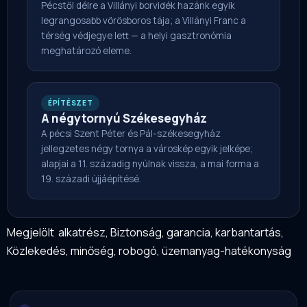
Pécstől délre a Villányi borvidék hazánk egyik
legrangosabb vörösboros tája; a Villányi Franc a
térség védjegye lett — a helyi gasztronómia
meghatározó eleme.
ÉPÍTÉSZET
A négytornyú Székesegyház
A pécsi Szent Péter és Pál-székesegyház
jellegzetes négy tornya a városkép egyik jelképe;
alapjai a 11. századig nyúlnak vissza, a mai forma a
19. századi újjáépítésé.
Megjelölt
alkatrész
,
Biztonság
,
garancia
,
karbantartás
,
Közlekedés
,
minőség
,
robogó
,
üzemanyag-hatékonyság