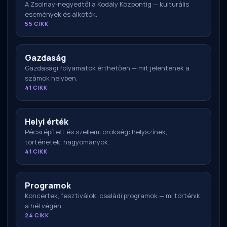
A Zsolnay-negyedtől a Kodály Központig — kulturális
események és alkotók.
55 CIKK
Gazdaság
Gazdasági folyamatok érthetően — mit jelentenek a
számok helyben.
41 CIKK
Helyi érték
Pécsi épített és szellemi örökség: helyszínek,
történetek, hagyományok.
41 CIKK
Programok
Koncertek, fesztiválok, családi programok — mi történik
a hétvégén.
24 CIKK