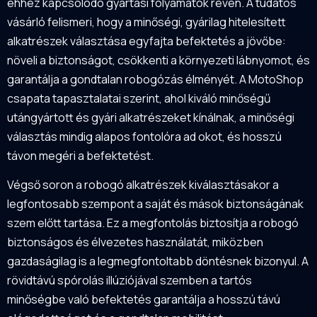
ehhez kapcsolódó gyártási folyamatok révén. A tudatos
vásárló felismeri, hogy a minőségi, gyárilag hitelesített
alkatrészek választása egyfajta befektetés a jövőbe:
növeli a biztonságot, csökkenti a környezeti lábnyomot, és
garantálja a gondtalan robogózás élményét. A MotoShop
csapata tapasztalatai szerint, ahol kiváló minőségű
utángyártott és gyári alkatrészeket kínálnak, a minőségi
választás mindig alapos fontolóra ad okot, és hosszú
távon megéri a befektetést.
Végső soron a robogó alkatrészek kiválasztásakor a
legfontosabb szempont a saját és mások biztonságának
szem előtt tartása. Ez a megfontolás biztosítja a robogó
biztonságos és élvezetes használatát, miközben
gazdaságilag is a legmegfontoltabb döntésnek bizonyul. A
rövidtávú spórolás illúziójával szemben a tartós
minőségbe való befektetés garantálja a hosszú távú