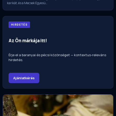
karikát, és a Mecsek Egyesü…
HIRDETÉS
Az Ön márkája itt!
Érje el a baranyai és pécsi közönséget — kontextus-releváns
hirdetés.
Ajánlatkérés