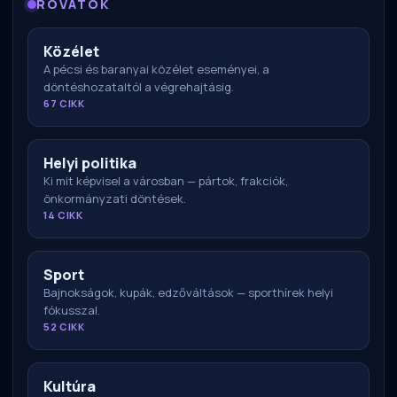
ROVATOK
Közélet
A pécsi és baranyai közélet eseményei, a
döntéshozataltól a végrehajtásig.
67 CIKK
Helyi politika
Ki mit képvisel a városban — pártok, frakciók,
önkormányzati döntések.
14 CIKK
Sport
Bajnokságok, kupák, edzőváltások — sporthírek helyi
fókusszal.
52 CIKK
Kultúra