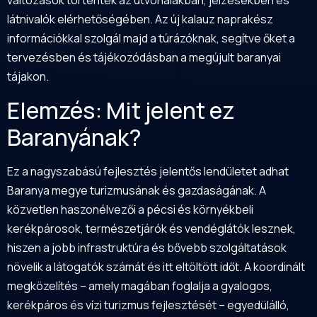
változások történtek az útvonalakban, jelzésekben és
látnivalók elérhetőségében. Az új kalauz naprakész
információkkal szolgál majd a túrázóknak, segítve őket a
tervezésben és tájékozódásban a megújult baranyai
tájakon.
Elemzés: Mit jelent ez
Baranyának?
Ez a nagyszabású fejlesztés jelentős lendületet adhat
Baranya
megye turizmusának és gazdaságának. A
közvetlen haszonélvezői a pécsi és környékbeli
kerékpárosok, természetjárók és vendéglátók lesznek,
hiszen a jobb infrastruktúra és bővebb szolgáltatások
növelik a látogatók számát és itt eltöltött időt. A koordinált
megközelítés – amely magában foglalja a gyalogos,
kerékpáros és vízi turizmus fejlesztését – egyedülálló,