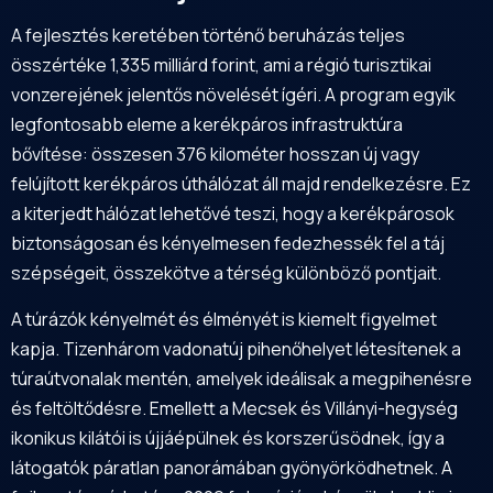
A fejlesztés keretében történő beruházás teljes
összértéke 1,335 milliárd forint, ami a régió turisztikai
vonzerejének jelentős növelését ígéri. A program egyik
legfontosabb eleme a kerékpáros infrastruktúra
bővítése: összesen 376 kilométer hosszan új vagy
felújított kerékpáros úthálózat áll majd rendelkezésre. Ez
a kiterjedt hálózat lehetővé teszi, hogy a kerékpárosok
biztonságosan és kényelmesen fedezhessék fel a táj
szépségeit, összekötve a térség különböző pontjait.
A túrázók kényelmét és élményét is kiemelt figyelmet
kapja. Tizenhárom vadonatúj pihenőhelyet létesítenek a
túraútvonalak mentén, amelyek ideálisak a megpihenésre
és feltöltődésre. Emellett a Mecsek és Villányi-hegység
ikonikus kilátói is újjáépülnek és korszerűsödnek, így a
látogatók páratlan panorámában gyönyörködhetnek. A