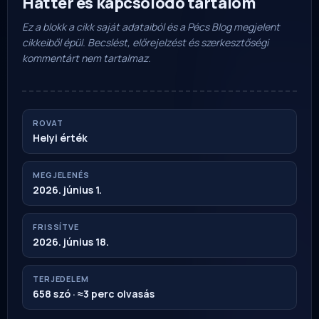
Háttér és kapcsolódó tartalom
Ez a blokk a cikk saját adataiból és a Pécs Blog megjelent
cikkeiből épül. Becslést, előrejelzést és szerkesztőségi
kommentárt nem tartalmaz.
ROVAT
Helyi érték
MEGJELENÉS
2026. június 1.
FRISSÍTVE
2026. június 18.
TERJEDELEM
658 szó · ≈3 perc olvasás