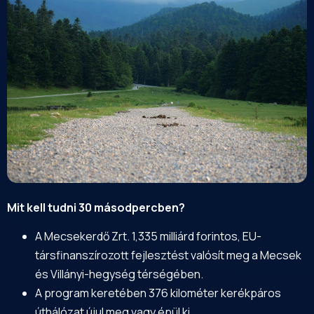
Mit kell tudni 30 másodpercben?
A Mecsekerdő Zrt. 1,335 milliárd forintos, EU-
társfinanszírozott fejlesztést valósít meg a
Mecsek
és
Villányi
-hegység térségében.
A program keretében 376 kilométer kerékpáros
úthálózat újul meg vagy épül ki.