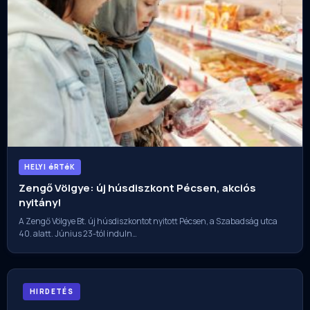
HELYI éRTéK
Zengő Völgye: új húsdiszkont Pécsen, akciós
nyitány!
A Zengő Völgye Bt. új húsdiszkontot nyitott Pécsen, a Szabadság utca
40. alatt. Június 23-tól induln…
HIRDETÉS