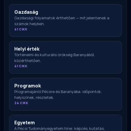
Gazdaság
Gazdasági folyamatok érthetően — mit jelentenek a
számok helyben.
41 CIKK
Helyi érték
Történelmi és kulturális örökség Baranyából,
közérthetően.
41 CIKK
Programok
Programajánló Pécsre és Baranyába: időpontok,
helyszínek, részletek.
24 CIKK
Egyetem
A Pécsi Tudományegyetem hírei: képzés, kutatás,