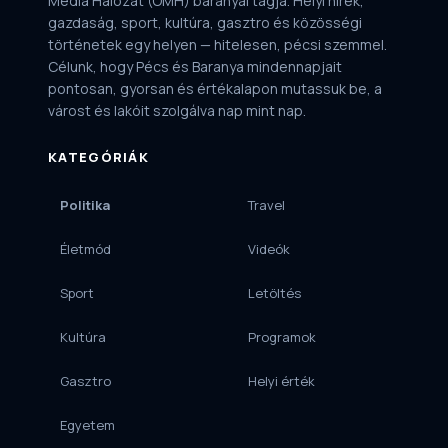
Média Hálózat (OMH) baranyai tagja. Helyi hírek,
gazdaság, sport, kultúra, gasztro és közösségi
történetek egy helyen — hitelesen, pécsi szemmel.
Célunk, hogy Pécs és Baranya mindennapjait
pontosan, gyorsan és értékalapon mutassuk be, a
várost és lakóit szolgálva nap mint nap.
KATEGÓRIÁK
Politika
Travel
Életmód
Videók
Sport
Letöltés
Kultúra
Programok
Gasztro
Helyi érték
Egyetem