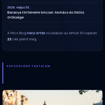
2026. május 30.
Baranya történelmi kincsei: Mohács és Siklós
öröksége
A Pécs Blog
Helyi érték
rovatában az elmúlt 30 napban
22
cikk jelent meg.
KAPCSOLÓDÓ TARTALOM
Ezeket is olvasta — pécsi és
baranyai szögből