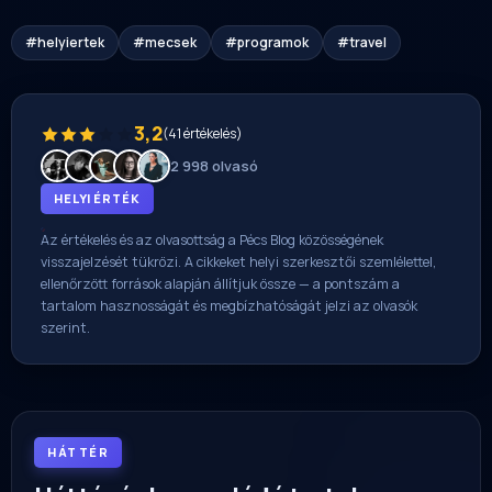
#helyiertek
#mecsek
#programok
#travel
3,2
(41 értékelés)
2 998 olvasó
HELYI ÉRTÉK
Az értékelés és az olvasottság a Pécs Blog közösségének
visszajelzését tükrözi. A cikkeket helyi szerkesztői szemlélettel,
ellenőrzött források alapján állítjuk össze — a pontszám a
tartalom hasznosságát és megbízhatóságát jelzi az olvasók
szerint.
HÁTTÉR