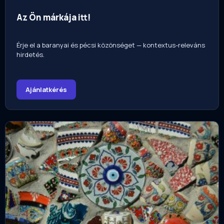
Az Ön márkája itt!
Érje el a baranyai és pécsi közönséget — kontextus-releváns
hirdetés.
Ajánlatkérés