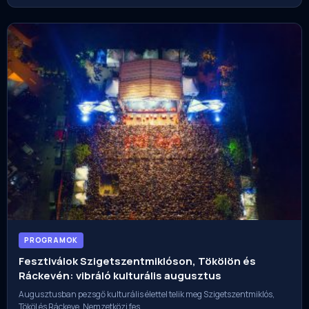
PROGRAMOK
Fesztiválok Szigetszentmiklóson, Tökölön és
Ráckevén: vibráló kulturális augusztus
Augusztusban pezsgő kulturális élettel telik meg Szigetszentmiklós,
Tököl és Ráckeve. Nemzetközi fes…