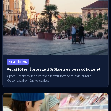
HELYI éRTéK
Pécsi főtér: Építészeti örökség és pezsgő közélet
A pécsi Széchenyi tér, a város építészeti, történelmi és kulturális
központja, ahol négy korszak stí…