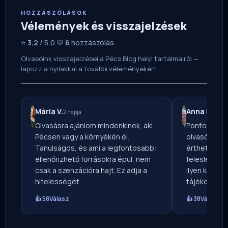
HOZZÁSZÓLÁSOK
Vélemények és visszajelzések
⭐
3,2
/ 5,0
·
💬
6
hozzászólás
Olvasóink visszajelzései a Pécs Blog helyi tartalmairól —
lapozz a nyilakkal a további véleményekért.
Mária V.
Anna K.
2 napja
3 nap
Olvasásra ajánlom mindenkinek, aki
Pontos, ala
Pécsen vagy a környékén él.
olvasóként 
Tanulságos, és ami a legfontosabb:
érthető nyel
ellenőrizhető forrásokra épül, nem
felesleges t
csak a szenzációra hajt. Ez adja a
ilyen kiegye
hitelességét.
tájékoztatá
👍 58
Válasz
👍 38
Válasz