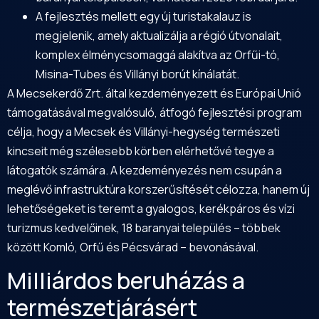
A fejlesztés mellett egy új turistakalauz is
megjelenik, amely aktualizálja a régió útvonalait,
komplex élménycsomaggá alakítva az Orfűi-tó,
Misina-Tubes és Villányi borút kínálatát.
A Mecsekerdő Zrt. által kezdeményezett és Európai Unió
támogatásával megvalósuló, átfogó fejlesztési program
célja, hogy a Mecsek és Villányi-hegység természeti
kincseit még szélesebb körben elérhetővé tegye a
látogatók számára. A kezdeményezés nem csupán a
meglévő infrastruktúra korszerűsítését célozza, hanem új
lehetőségeket is teremt a gyalogos, kerékpáros és vízi
turizmus kedvelőinek, 18 baranyai település – többek
között Komló, Orfű és Pécsvárad – bevonásával.
Milliárdos beruházás a
természetjárásért