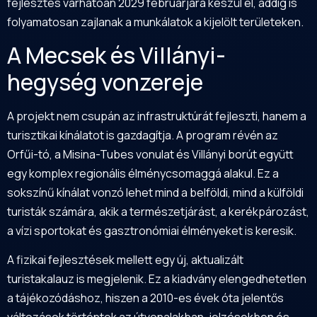
fejlesztés várhatóan 2029 februárjára készül el, addig is
folyamatosan zajlanak a munkálatok a kijelölt területeken.
A Mecsek és Villányi-
hegység vonzereje
A projekt nem csupán az infrastruktúrát fejleszti, hanem a
turisztikai kínálatot is gazdagítja. A program révén az
Orfűi-tó, a Misina-Tubes vonulat és Villányi borút együtt
egy komplex regionális élménycsomaggá alakul. Ez a
sokszínű kínálat vonzó lehet mind a belföldi, mind a külföldi
turisták számára, akik a természetjárást, a kerékpározást,
a vízi sportokat és gasztronómiai élményeket is keresik.
A fizikai fejlesztések mellett egy új, aktualizált
turistakalauz is megjelenik. Ez a kiadvány elengedhetetlen
a tájékozódáshoz, hiszen a 2010-es évek óta jelentős