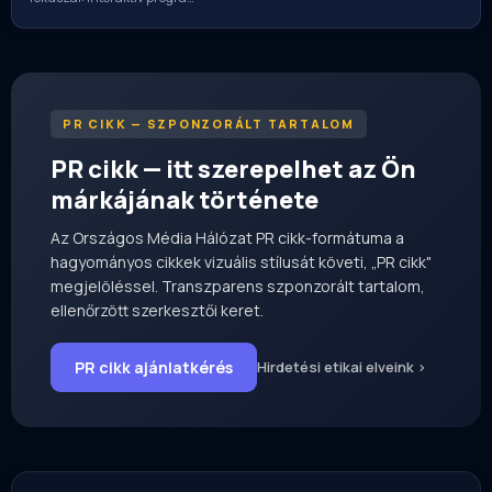
PR CIKK — SZPONZORÁLT TARTALOM
PR cikk — itt szerepelhet az Ön
márkájának története
Az Országos Média Hálózat PR cikk-formátuma a
hagyományos cikkek vizuális stílusát követi, „PR cikk"
megjelöléssel. Transzparens szponzorált tartalom,
ellenőrzött szerkesztői keret.
PR cikk ajánlatkérés
Hirdetési etikai elveink ›