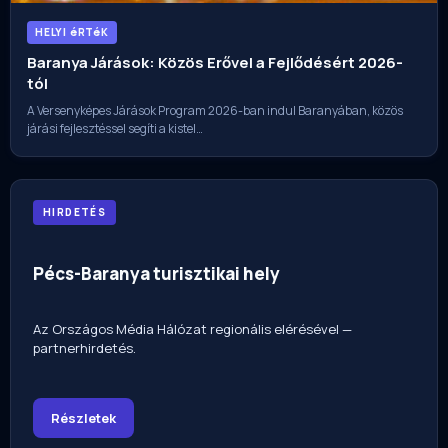
HELYI éRTéK
Baranya Járások: Közös Erővel a Fejlődésért 2026-
tól
A Versenyképes Járások Program 2026-ban indul Baranyában, közös
járási fejlesztéssel segíti a kistel…
HIRDETÉS
Pécs-Baranya turisztikai hely
Az Országos Média Hálózat regionális elérésével —
partnerhirdetés.
Részletek