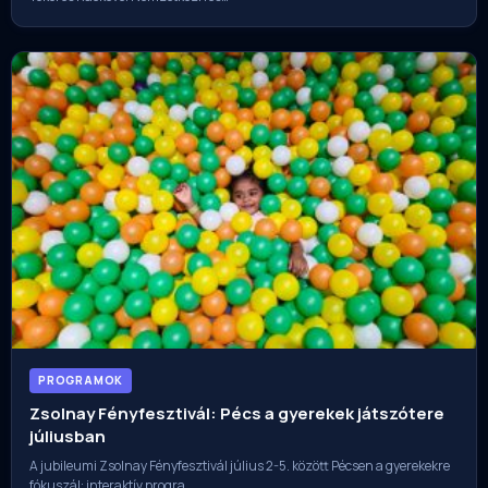
PROGRAMOK
Zsolnay Fényfesztivál: Pécs a gyerekek játszótere
júliusban
A jubileumi Zsolnay Fényfesztivál július 2-5. között Pécsen a gyerekekre
fókuszál: interaktív progra…