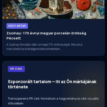
HELYI éRTéK
Zsolnay: 170 évnyi magyar porcelán örökség
Pécsett
A Zsolnay Porcelán idén ünnepli 170. évfordulóját. Pécs és a
manufaktúra öröksége elválaszthatatlan,…
PR CIKK
Szponzorált tartalom — itt az Ön márkájának
története
Transzparens PR cikk-formátum a hagyományos cikk vizuális
stílusában.