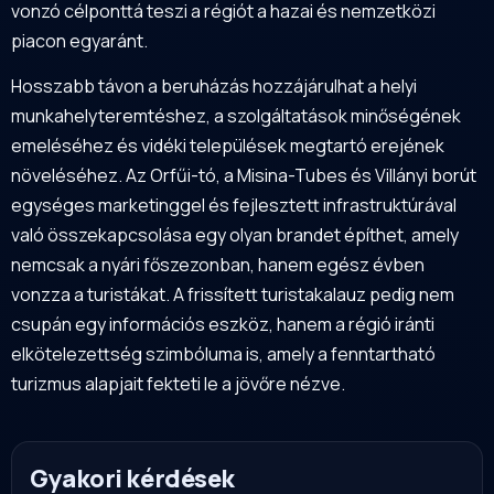
vonzó célponttá teszi a régiót a hazai és nemzetközi
piacon egyaránt.
Hosszabb távon a beruházás hozzájárulhat a helyi
munkahelyteremtéshez, a szolgáltatások minőségének
emeléséhez és vidéki települések megtartó erejének
növeléséhez. Az Orfűi-tó, a Misina-Tubes és Villányi borút
egységes marketinggel és fejlesztett infrastruktúrával
való összekapcsolása egy olyan brandet építhet, amely
nemcsak a nyári főszezonban, hanem egész évben
vonzza a turistákat. A frissített turistakalauz pedig nem
csupán egy információs eszköz, hanem a régió iránti
elkötelezettség szimbóluma is, amely a fenntartható
turizmus alapjait fekteti le a jövőre nézve.
Gyakori kérdések