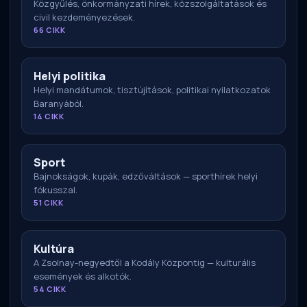
Közgyűlés, önkormányzati hírek, közszolgáltatások és
civil kezdeményezések.
66 CIKK
Helyi politika
Helyi mandátumok, tisztújítások, politikai nyilatkozatok
Baranyából.
14 CIKK
Sport
Bajnokságok, kupák, edzőváltások — sporthírek helyi
fókusszal.
51 CIKK
Kultúra
A Zsolnay-negyedtől a Kodály Központig — kulturális
események és alkotók.
54 CIKK