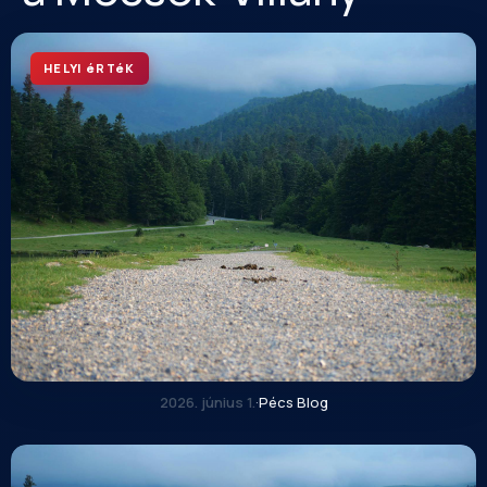
HELYI éRTéK
2026. június 1.
·
Pécs Blog