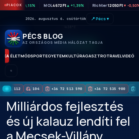
P
46 820 Ft
PIACOK
MOL
4 672 Ft
Richter
12 050 Ft
▲ +0,15%
▲ +1,39%
▼ -0,50
📍 Pécs ▾
2026. augusztus 6. csütörtök
🌤
38°C
PÉCS BLOG
AZ ORSZÁGOS MÉDIA HÁLÓZAT TAGJA
KORAI HOZZÁFÉRÉS
TIKA
ÉLETMÓD
SPORT
EGYETEM
KULTÚRA
GASZTRO
TRAVEL
VIDEÓK
112
104
+36 72 513 590
+36 72 535 900
+
Milliárdos fejlesztés
és új kalauz lendíti fel
a Mecsek-Villány