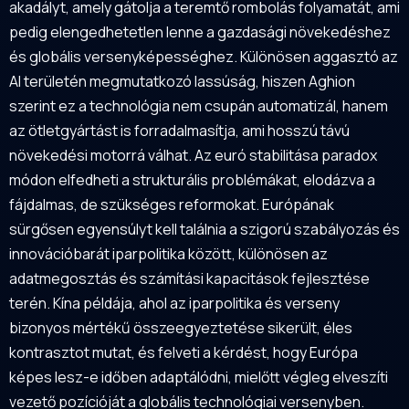
akadályt, amely gátolja a teremtő rombolás folyamatát, ami
pedig elengedhetetlen lenne a gazdasági növekedéshez
és globális versenyképességhez. Különösen aggasztó az
AI területén megmutatkozó lassúság, hiszen Aghion
szerint ez a technológia nem csupán automatizál, hanem
az ötletgyártást is forradalmasítja, ami hosszú távú
növekedési motorrá válhat. Az euró stabilitása paradox
módon elfedheti a strukturális problémákat, elodázva a
fájdalmas, de szükséges reformokat. Európának
sürgősen egyensúlyt kell találnia a szigorú szabályozás és
innovációbarát iparpolitika között, különösen az
adatmegosztás és számítási kapacitások fejlesztése
terén. Kína példája, ahol az iparpolitika és verseny
bizonyos mértékű összeegyeztetése sikerült, éles
kontrasztot mutat, és felveti a kérdést, hogy Európa
képes lesz-e időben adaptálódni, mielőtt végleg elveszíti
vezető pozícióját a globális technológiai versenyben.