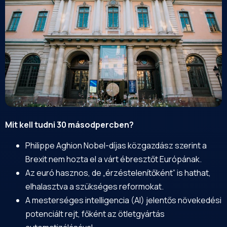
Mit kell tudni 30 másodpercben?
Philippe Aghion Nobel-díjas közgazdász szerint a
Brexit nem hozta el a várt ébresztőt Európának.
Az euró hasznos, de „érzéstelenítőként” is hathat,
elhalasztva a szükséges reformokat.
A mesterséges intelligencia (AI) jelentős növekedési
potenciált rejt, főként az ötletgyártás