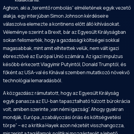
Aghion, aki a „teremtő rombolás” elméletének egyik vezető
alakja, egy interjúban Simon Johnson kérdéseire
válaszolva elemezte a kontinens előtt álló kihívásokat.
Véleménye szerint a Brexit, bár az Egyesült Királyságban
sokan felismerték, hogy a gazdasági költségei sokkal
magasabbak, mint amit elhitettek velük, nem vált igazi
ébresztővé az Európai Unió számára. Az igazi impulzus
később érkezett Vlagyimir Putyintól, Donald Trumptól, és
főként az USA-val és Kínával szemben mutatkozó növekvő
technológiai lemaradásból.
A közgazdász rámutatott, hogy az Egyesült Királyság
egyik panasza az EU-ban tapasztalható túlzott bürokrácia
volt, amiben szerinte „van némi igazság”. Ahogy gyakran
mondják, Európa „szabályozási óriás és költségvetési
törpe” – ez a kritika Hayek azon nézetét visszhangozza,
miszerint a tagállamok politikai mozgásterét a lehető