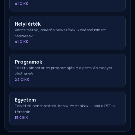
41 CIKK
Helyi érték
Városi séták, ismerős helyszínek, kevésbé ismert
részletek.
41 CIKK
Programok
Fesztiválnaptár és programajánló a pécsi és megyei
kínálatból.
24 CIKK
Egyetem
Felvételi, ponthatárok, karok és szakok — ami a PTE-n
történik.
15 CIKK