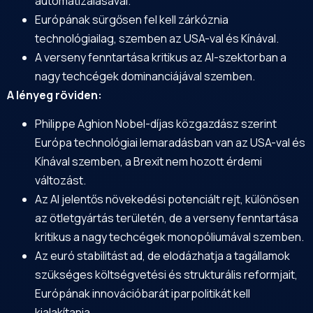
automatizálásával.
Európának sürgősen fel kell zárkóznia
technológiailag, szemben az USA-val és Kínával.
A verseny fenntartása kritikus az AI-szektorban a
nagy techcégek dominanciájával szemben.
A lényeg röviden:
Philippe Aghion Nobel-díjas közgazdász szerint
Európa technológiai lemaradásban van az USA-val és
Kínával szemben, a Brexit nem hozott érdemi
változást.
Az AI jelentős növekedési potenciált rejt, különösen
az ötletgyártás területén, de a verseny fenntartása
kritikus a nagy techcégek monopóliumával szemben.
Az euró stabilitást ad, de elodázhatja a tagállamok
szükséges költségvetési és strukturális reformjait,
Európának innovációbarát iparpolitikát kell
kialakítania.