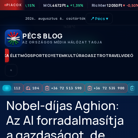
P
46 820 Ft
PIACOK
MOL
4 672 Ft
Richter
12 050 Ft
▲ +0,15%
▲ +1,39%
▼ -0,50
📍 Pécs ▾
2026. augusztus 6. csütörtök
🌤
38°C
PÉCS BLOG
AZ ORSZÁGOS MÉDIA HÁLÓZAT TAGJA
KORAI HOZZÁFÉRÉS
TIKA
ÉLETMÓD
SPORT
EGYETEM
KULTÚRA
GASZTRO
TRAVEL
VIDEÓK
112
104
+36 72 513 590
+36 72 535 900
+
Nobel-díjas Aghion:
Az AI forradalmasítja
a gazdaságot, de