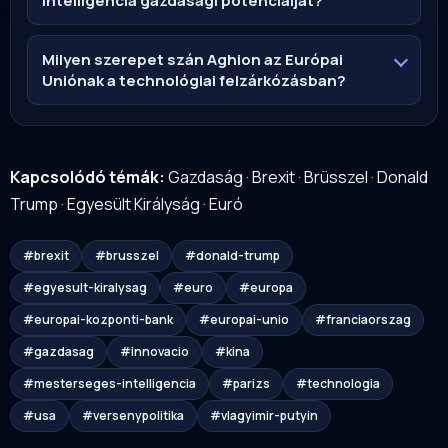
intelligencia gazdasági potenciálját?
Milyen szerepet szán Aghion az Európai
Uniónak a technológiai felzárkózásban?
Kapcsolódó témák:
Gazdaság
·
Brexit
·
Brüsszel
·
Donald
Trump
·
Egyesült Királyság
·
Euró
#brexit
#brusszel
#donald-trump
#egyesult-kiralysag
#euro
#europa
#europai-kozponti-bank
#europai-unio
#franciaorszag
#gazdasag
#innovacio
#kina
#mesterseges-intelligencia
#parizs
#technologia
#usa
#versenypolitika
#vlagyimir-putyin