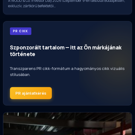
A WOOD & Co. Investor Day 2026 szeptember 9-én debütál Budapesten,
exkluzív, zártkörű befektetői…
PR CIKK
Szponzorált tartalom — itt az Ön márkájának
története
Transzparens PR cikk-formátum a hagyományos cikk vizuális
stílusában.
PR ajánlatkérés