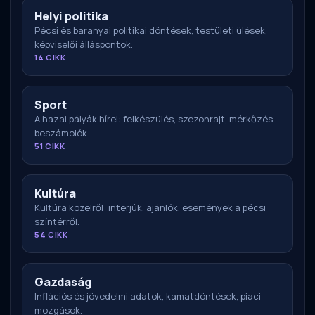
Helyi politika
Pécsi és baranyai politikai döntések, testületi ülések,
képviselői álláspontok.
14 CIKK
Sport
A hazai pályák hírei: felkészülés, szezonrajt, mérkőzés-
beszámolók.
51 CIKK
Kultúra
Kultúra közelről: interjúk, ajánlók, események a pécsi
színtérről.
54 CIKK
Gazdaság
Inflációs és jövedelmi adatok, kamatdöntések, piaci
mozgások.