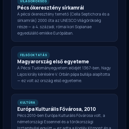
VILÁGÖRÖKSÉG
Pécs ókeresztény sírkamrái
A pécsi ókeresztény temető (Cella Septichora és a
sírkamrák) 2000 óta az UNESCO Világörökség
része — a 4. századi, római kori Sopianae
egyedülálló emléke Európában.
FELSŐOKTATÁS
Magyarország első egyeteme
A Pécsi Tudományegyetem elődjét 1367-ben, Nagy
Lajos király kérésére V. Orbán pápa bullája alapította
— ez volt az ország első egyeteme.
KULTÚRA
Európa Kulturális Fővárosa, 2010
Pécs 2010-ben Európa Kulturális Fővárosa volt, a
németországi Essennel és a törökországi
Isztambullal együtt — ez adta a Kodály Központ és a