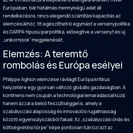
Európában, bár hatalmas mennyiségű adat áll
rendelkezésre, nincs elegendő számítási kapacitás az
elemzésükhöz. Itt egészítheti ki egymást a versenypolitika
és DARPA-típusú iparpolitika, elősegítve a versenyt és új
„unikornisok” megjelenését.
Elemzés: A teremtő
rombolás és Európa esélyei
Philippe Aghion elemzése rávilágít Európa kritikus
helyzetére egy gyorsan változó globális gazdaságban. A
kontinens nem csupán a technológiai lemaradással küzd,
hanem azzal a belső feszültséggel is, amely a
szabályozási alaposság és innovációs rugalmasság
közötti egyensúlyozásból fakad. Az „szabályozási óriás és
költségvetési törpe” képe pontosan tükrözi azt az