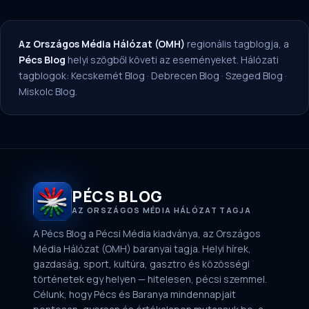
Az Országos Média Hálózat (OMH)
regionális tagblogja, a
Pécs Blog
helyi szögből követi az eseményeket. Hálózati
tagblogok:
Kecskemét Blog
·
Debrecen Blog
·
Szeged Blog
·
Miskolc Blog
.
PÉCS BLOG
AZ ORSZÁGOS MÉDIA HÁLÓZAT TAGJA
A Pécs Blog a Pécsi Média kiadványa, az Országos
Média Hálózat (OMH) baranyai tagja. Helyi hírek,
gazdaság, sport, kultúra, gasztro és közösségi
történetek egy helyen — hitelesen, pécsi szemmel.
Célunk, hogy Pécs és Baranya mindennapjait