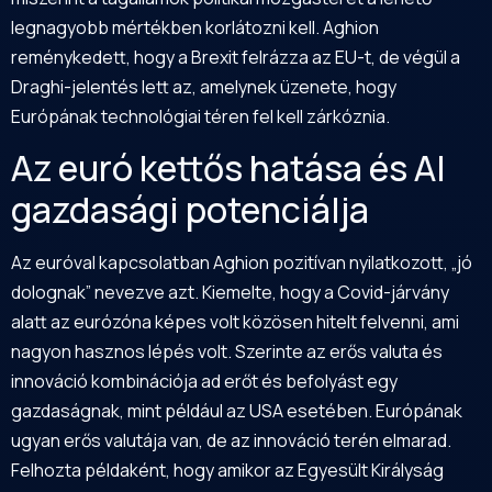
legnagyobb mértékben korlátozni kell. Aghion
reménykedett, hogy a Brexit felrázza az EU-t, de végül a
Draghi-jelentés lett az, amelynek üzenete, hogy
Európának technológiai téren fel kell zárkóznia.
Az euró kettős hatása és AI
gazdasági potenciálja
Az euróval kapcsolatban Aghion pozitívan nyilatkozott, „jó
dolognak” nevezve azt. Kiemelte, hogy a Covid-járvány
alatt az eurózóna képes volt közösen hitelt felvenni, ami
nagyon hasznos lépés volt. Szerinte az erős valuta és
innováció kombinációja ad erőt és befolyást egy
gazdaságnak, mint például az USA esetében. Európának
ugyan erős valutája van, de az innováció terén elmarad.
Felhozta példaként, hogy amikor az Egyesült Királyság