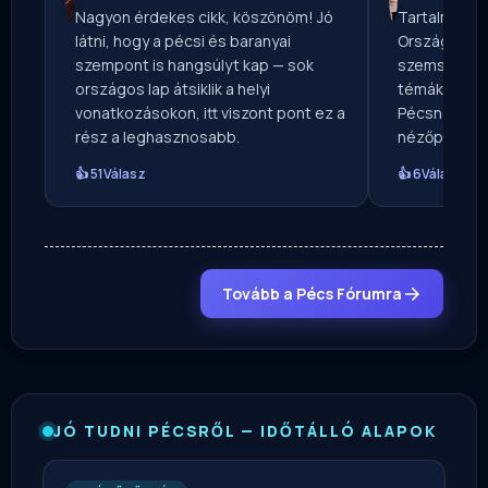
Nagyon érdekes cikk, köszönöm! Jó
Tartalmas ír
látni, hogy a pécsi és baranyai
Országos Mé
szempont is hangsúlyt kap — sok
szemszögből
országos lap átsiklik a helyi
témákat — vé
vonatkozásokon, itt viszont pont ez a
Pécsnek ír, 
rész a leghasznosabb.
nézőpontból
👍 51
Válasz
👍 6
Válasz
Tovább a Pécs Fórumra
JÓ TUDNI PÉCSRŐL — IDŐTÁLLÓ ALAPOK