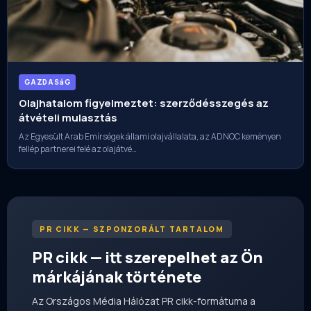
GAZDASáG
Olajhatalom figyelmeztet: szerződésszegés az
átvételi mulasztás
Az Egyesült Arab Emírségek állami olajvállalata, az ADNOC keményen
fellép partnerei felé az olajátvé…
PR CIKK — SZPONZORÁLT TARTALOM
PR cikk — itt szerepelhet az Ön
márkájának története
Az Országos Média Hálózat PR cikk-formátuma a