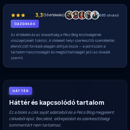
3,3
(59 értékelés)
685 olvasó
GAZDASÁG
Az értékelés és az olvasottság a Pécs Blog közösségének
visszajelzését tükrözi. A cikkeket helyi szerkesztői szemlélettel,
ellenőrzött források alapján állítjuk össze — a pontszám a
tartalom hasznosságát és megbízhatóságát jelzi az olvasók
szerint.
HÁTTÉR
Háttér és kapcsolódó tartalom
Ez a blokk a cikk saját adataiból és a Pécs Blog megjelent
cikkeiből épül. Becslést, előrejelzést és szerkesztőségi
kommentárt nem tartalmaz.