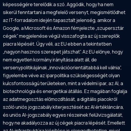
képességére terelődik a szó. Aggódik, hogy ha nem
sikerül fenntartani a megfelelő versenyt, megismétlődhet
az IT-forradalom idején tapasztalt jelenség, amikor a
Google, a Microsoft és Amazon fémjelezte „szupersztár
cégek” megjelenése végül visszafogta az új szereplők
piacra lépését. Úgy véli, az EU ebben a tekintetben
„nagyon hasznos szerepet játszhat”. Az EU előnye, hogy
nem egyetlen kormány irányítása alatt áll, de
versenypolitikájának „innovációorientáltabbá kell válnia”,
figyelembe véve az iparpolitika szükségességét olyan
kulcsfontosságú területeken, mint a védelmi ipar, az AI, a
biotechnológia és energetikai átállás. Ez magában foglalja
az adatmegosztás előmozdítását, a digitális piacokról
szóló uniós jogszabály kiterjesztését az AI értékláncára,
és uniós AI-jogszabály egyes részeinek felülvizsgálatát,
hogy ne akadályozza az új cégek piacra lépését. Emellett
az AI-infrastruktúra kiépítése is elengedhetetlen, mivel