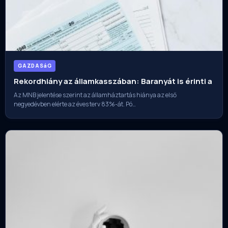
GAZDASáG
Rekordhiány az államkasszában: Baranyát is érinti a
Az MNB jelentése szerint az államháztartás hiánya az első
negyedévben elérte az éves terv 83%-át. Pó…