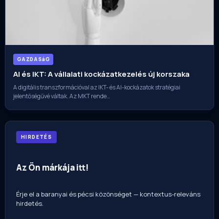
GAZDASáG
AI és IKT: A vállalati kockázatkezelés új korszaka
A digitális transzformációval az IKT- és AI-kockázatok stratégiai
jelentőségűvé váltak. Az MKT rende…
HIRDETÉS
Az Ön márkája itt!
Érje el a baranyai és pécsi közönséget — kontextus-releváns
hirdetés.