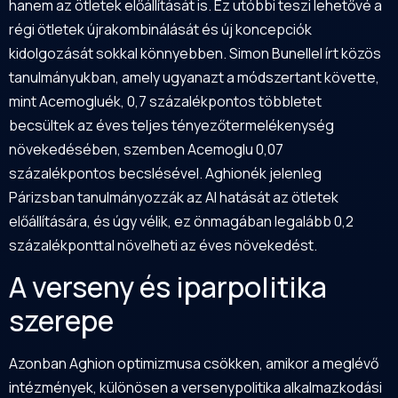
hanem az ötletek előállítását is. Ez utóbbi teszi lehetővé a
régi ötletek újrakombinálását és új koncepciók
kidolgozását sokkal könnyebben. Simon Bunellel írt közös
tanulmányukban, amely ugyanazt a módszertant követte,
mint Acemogluék, 0,7 százalékpontos többletet
becsültek az éves teljes tényezőtermelékenység
növekedésében, szemben Acemoglu 0,07
százalékpontos becslésével. Aghionék jelenleg
Párizsban tanulmányozzák az AI hatását az ötletek
előállítására, és úgy vélik, ez önmagában legalább 0,2
százalékponttal növelheti az éves növekedést.
A verseny és iparpolitika
szerepe
Azonban Aghion optimizmusa csökken, amikor a meglévő
intézmények, különösen a versenypolitika alkalmazkodási