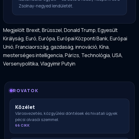
Zsolnay-negyed lendületét.
Megjelölt
Brexit
,
Brüsszel
,
Donald Trump
,
Egyesült
Királyság
,
Euró
,
Európa
,
Európai Központi Bank
,
Európai
Unió
,
Franciaország
,
gazdaság
,
innováció
,
Kína
,
mesterséges intelligencia
,
Párizs
,
Technológia
,
USA
,
Versenypolitika
,
Vlagyimir Putyin
ROVATOK
Közélet
Városvezetés, közgyűlési döntések és hivatali ügyek
pécsi olvasói szemmel.
66 CIKK