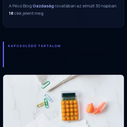
A Pécs Blog
Gazdaság
rovatában az elmúlt 30 napban
18
cikk jelent meg.
KAPCSOLÓDÓ TARTALOM
Ezeket is olvasta — pécsi és
baranyai szögből