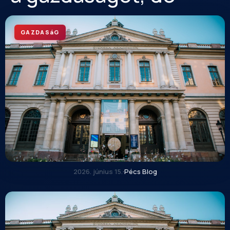
GAZDASáG
2026. június 15.
·
Pécs Blog