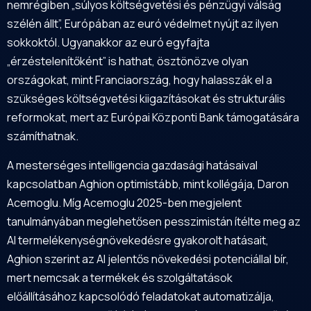
nemrégiben „súlyos költségvetési és pénzügyi válság
szélén állt”, Európában az euró védelmet nyújt az ilyen
sokkoktól. Ugyanakkor az euró egyfajta
„érzéstelenítőként” is hathat, ösztönözve olyan
országokat, mint Franciaország, hogy halasszák el a
szükséges költségvetési kiigazításokat és strukturális
reformokat, mert az Európai Központi Bank támogatására
számíthatnak.
A mesterséges intelligencia gazdasági hatásaival
kapcsolatban Aghion optimistább, mint kollégája, Daron
Acemoglu. Míg Acemoglu 2025-ben megjelent
tanulmányában meglehetősen pesszimistán ítélte meg az
AI termelékenységnövekedésre gyakorolt hatásait,
Aghion szerint az AI jelentős növekedési potenciállal bír,
mert nemcsak a termékek és szolgáltatások
előállításához kapcsolódó feladatokat automatizálja,