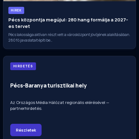
HíREK
Pécs központja megújul: 280 hang formálja a 2027-
es tervet
Pécs lakossága aktívan részt vett a városközpont jövőjének alakításában.
280 fő javaslatait építi be…
HIRDETÉS
Pécs-Baranya turisztikai hely
Az Országos Média Hálózat regionális elérésével —
partnerhirdetés.
Részletek