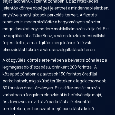
saját lakóhelyük szerinti zónában. Ez az intézkedés
jelentős könnyebbséget jelenthet a mindennapi életben,
enyhítve a helyi lakosok parkolási terheit. A fizetési
rendszer is modernizálódik: a hagyományos pénztári
megoldásokat egy modern mobilalkalmazás váltja fel. Ezt
az applikációt a Tüke Busz, a városi közlekedési vállalat
fejlesztette, ami a digitális megoldások felé való
elmozdulást tükrözi a városi szolgáltatások terén.
A közgyűlési döntés értelmében a belvárosi zóna lesz a
legmagasabb díjszabású, óránként 200 forinttal. A
középső zónában az autósok 150 forintos óradíjjal
parkolhatnak, míg a külső területeken a legalacsonyabb,
80 forintos óradíj érvényes. Ez a differenciált árazás
várhatóan a forgalom eloszlását is befolyásolja majd,
ösztönözve a rövid távú parkolást a frekventált
területeken, és hosszabb idejű parkolást a külső