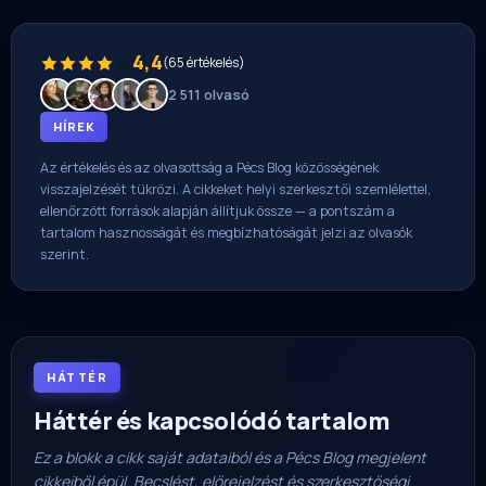
4,4
(65 értékelés)
2 511 olvasó
HÍREK
Az értékelés és az olvasottság a Pécs Blog közösségének
visszajelzését tükrözi. A cikkeket helyi szerkesztői szemlélettel,
ellenőrzött források alapján állítjuk össze — a pontszám a
tartalom hasznosságát és megbízhatóságát jelzi az olvasók
szerint.
HÁTTÉR
Háttér és kapcsolódó tartalom
Ez a blokk a cikk saját adataiból és a Pécs Blog megjelent
cikkeiből épül. Becslést, előrejelzést és szerkesztőségi