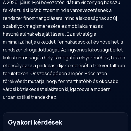
A 2026. július 1-jei bevezetési dátum viszonylag hosszú
felkészülési időt biztosít mind a városvezetésnek a
rendszer finomhangolására, mind a lakosságnak az új
szabályok megismerésére és mobilalkalmazás
használatának elsajátítására. Ez a stratégia
minimalizálhatja a kezdeti fennakadásokat és növelheti a
rendszer elfogadottságát. Az ingyenes lakossági bérlet
kulcsfontosságú a helyi támogatás elnyeréséhez, hiszen
ellensúlyozza a parkolási díjak emelését a frekventáltabb
területeken. Összességében a lépés Pécs azon
törekvését mutatja, hogy fenntarthatóbb és okosabb
városi közlekedést alakítson ki, igazodva a modern
urbanisztikai trendekhez.
Gyakori kérdések