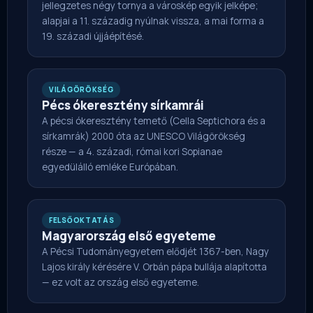
jellegzetes négy tornya a városkép egyik jelképe;
alapjai a 11. századig nyúlnak vissza, a mai forma a
19. századi újjáépítésé.
VILÁGÖRÖKSÉG
Pécs ókeresztény sírkamrái
A pécsi ókeresztény temető (Cella Septichora és a
sírkamrák) 2000 óta az UNESCO Világörökség
része — a 4. századi, római kori Sopianae
egyedülálló emléke Európában.
FELSŐOKTATÁS
Magyarország első egyeteme
A Pécsi Tudományegyetem elődjét 1367-ben, Nagy
Lajos király kérésére V. Orbán pápa bullája alapította
— ez volt az ország első egyeteme.