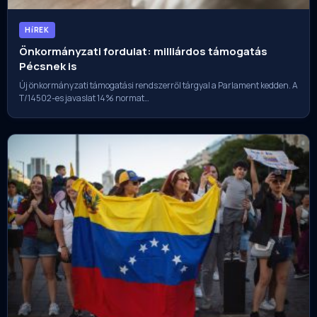
HíREK
Önkormányzati fordulat: milliárdos támogatás
Pécsnek is
Új önkormányzati támogatási rendszerről tárgyal a Parlament kedden. A
T/14502-es javaslat 14% normat…