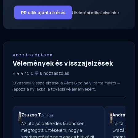
PR cikk ajánlatkérés
Hirdetési etikai elveink ›
HOZZÁSZÓLÁSOK
Vélemények és visszajelzések
⭐
4,4
/ 5,0
·
💬
6
hozzászólás
Olvasóink visszajelzései a Pécs Blog helyi tartalmairól —
lapozz a nyilakkal a további véleményekért.
Zsuzsa T.
András F.
5 napja
19 ó
Az utolsó bekezdés különösen
Tartalmas ír
megfogott. Értékelem, hogy a
Országos Mé
szerkesztőség nem csak a hírt közli,
szemszögből