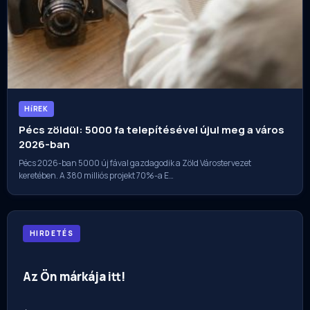
HíREK
Pécs zöldül: 5000 fa telepítésével újul meg a város
2026-ban
Pécs 2026-ban 5000 új fával gazdagodik a Zöld Várostervezet
keretében. A 380 milliós projekt 70%-a E…
HIRDETÉS
Az Ön márkája itt!