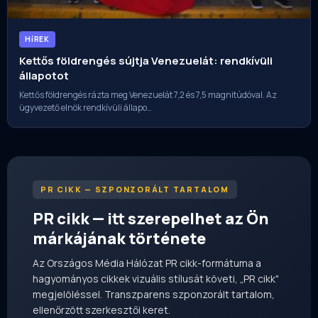
HíREK
Kettős földrengés sújtja Venezuelát: rendkívüli
állapotot
Kettős földrengés rázta meg Venezuelát 7,2 és 7,5 magnitúdóval. Az
ügyvezető elnök rendkívüli állapo…
PR CIKK — SZPONZORÁLT TARTALOM
PR cikk — itt szerepelhet az Ön
márkájának története
Az Országos Média Hálózat PR cikk-formátuma a
hagyományos cikkek vizuális stílusát követi, „PR cikk"
megjelöléssel. Transzparens szponzorált tartalom,
ellenőrzött szerkesztői keret.