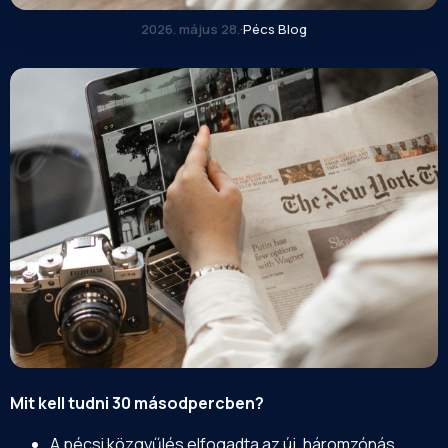
2026. május 28.
·
Pécs Blog
Mit kell tudni 30 másodpercben?
A pécsi közgyűlés elfogadta az új, háromzónás