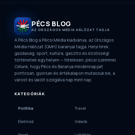
PÉCS BLOG
AZ ORSZÁGOS MÉDIA HÁLÓZAT TAGJA
A Pécs Blog a Pécsi Média kiadványa, az Országos
Média Hálózat (OMH) baranyai tagja. Helyi hírek,
gazdaság, sport, kultúra, gasztro és közösségi
történetek egy helyen — hitelesen, pécsi szemmel.
Célunk, hogy Pécs és Baranya mindennapjait
pontosan, gyorsan és értékalapon mutassuk be, a
várost és lakóit szolgálva nap mint nap.
KATEGÓRIÁK
Politika
Travel
Életmód
Videók
Sport
Letöltés