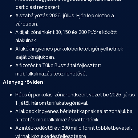
parkolási rendszert.
A szabályozás 2026. július 1-jén lép életbe a
városban.
A díjak zónánként 80, 150 és 200 Ft/óra között
alakulnak.
A lakók ingyenes parkolóbérletet igényelhetnek
saját zónájukban.
A fizetést a Tüke Busz által fejlesztett
mobilalkalmazás teszi lehetővé.
A lényeg röviden:
Pécs új parkolási zónarendszert vezet be 2026. július
1-jétől, három tarifakategóriával.
A lakosok ingyenes bérletet kapnak saját zónájukba,
a fizetés mobilalkalmazással történik.
Az intézkedéstől évi 280 millió forint többletbevételt
várnak közlekedésfejlesztésre.