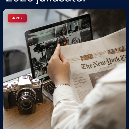
HíREK