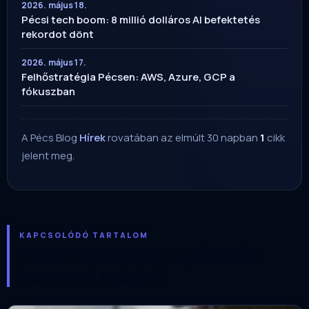
2026. május 18.
Pécsi tech boom: 8 millió dolláros AI befektetés
rekordot dönt
2026. május 17.
Felhőstratégia Pécsen: AWS, Azure, GCP a
fókuszban
A Pécs Blog
Hírek
rovatában az elmúlt 30 napban
1
cikk
jelent meg.
KAPCSOLÓDÓ TARTALOM
Ezeket is olvasta — pécsi és
baranyai szögből