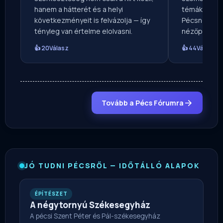
hanem a hátterét és a helyi
témákat — vé
következményeit is felvázolja — így
Pécsnek ír, 
tényleg van értelme elolvasni.
nézőpontból
👍 20
Válasz
👍 44
Válasz
Tovább a Pécs Fórumra
JÓ TUDNI PÉCSRŐL — IDŐTÁLLÓ ALAPOK
ÉPÍTÉSZET
A négytornyú Székesegyház
A pécsi Szent Péter és Pál-székesegyház