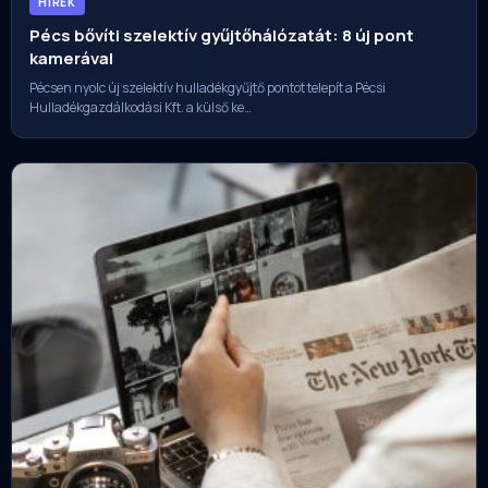
HíREK
Pécs bővíti szelektív gyűjtőhálózatát: 8 új pont
kamerával
Pécsen nyolc új szelektív hulladékgyűjtő pontot telepít a Pécsi
Hulladékgazdálkodási Kft. a külső ke…