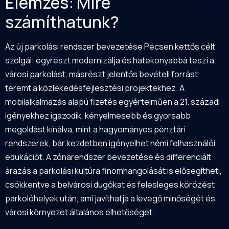
Elemzés: Mire
számíthatunk?
Az új parkolási rendszer bevezetése Pécsen kettős célt
szolgál: egyrészt modernizálja és hatékonyabbá teszi a
városi parkolást, másrészt jelentős bevételi forrást
teremt a közlekedésfejlesztési projektekhez. A
mobilalkalmazás alapú fizetés egyértelműen a 21. századi
igényekhez igazodik, kényelmesebb és gyorsabb
megoldást kínálva, mint a hagyományos pénztári
rendszerek, bár kezdetben igényelhet némi felhasználói
edukációt. A zónarendszer bevezetése és differenciált
árazás a parkolási kultúra finomhangolását is elősegítheti,
csökkentve a belvárosi dugókat és felesleges körözést
parkolóhelyek után, ami javíthatja a levegő minőségét és
városi környezet általános élhetőségét.