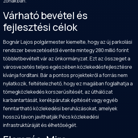
zónákban.
Várható bevétel és
fejlesztési célok
Bognár Lajos polgármester kiemelte, hogy az új parkolási
rendszer bevezetésétől évente mintegy 280 millió forint
többletbevételt vár az önkormányzat. Ezt az összeget a
városvezetés teljes egészében közlekedésfejlesztésre
kívánja fordítani. Bár a pontos projektekről a forrás nem
nyilatkozik, feltételezhető, hogy ez magában foglalhatja a
tömegközlekedés korszerűsítését, az úthálózat
karbantartását, kerékpárutak építését vagy egyéb
fenntartható közlekedési beruházásokat, amelyek
hosszú távon javíthatják Pécs közlekedési
infrastruktúráját és élhetőségét.