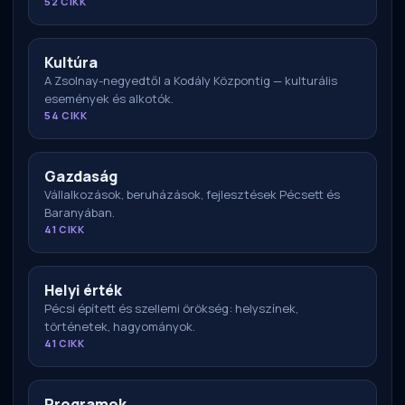
52 CIKK
Kultúra
A Zsolnay-negyedtől a Kodály Központig — kulturális
események és alkotók.
54 CIKK
Gazdaság
Vállalkozások, beruházások, fejlesztések Pécsett és
Baranyában.
41 CIKK
Helyi érték
Pécsi épített és szellemi örökség: helyszínek,
történetek, hagyományok.
41 CIKK
Programok