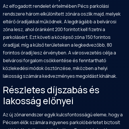
Az elfogadott rendelet értelmében Pécs parkolási
rendszere három elkülönített zónára oszlik majd, melyek
eltérő óradíjakkal működnek. A legdrágább a belvárosi
zóna lesz, ahol óránként 200 forintot kell fizetni a
parkolásért. Ezt követi a középső zóna 150 forintos
óradíjjal, míg a külső területeken a legkedvezőbb, 80
forintos óradíj lesz érvényben. A városvezetés célja a
belvárosi forgalom csökkentése és fenntartható
közlekedési módok ösztönzése, miközben a helyi
lakosság számára kedvezményes megoldást kínálnak.
Részletes díjszabás és
lakosság előnyei
Az új zónarendszer egyik kulcsfontosságú eleme, hogy a
Pécsen élők számára ingyenes parkolóbérletet biztosít