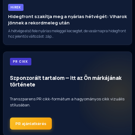
HíREK
Hidegfront szakítja meg a nyárias hétvégét: Viharok
jönnek a rekordmeleg után
A hétvége első fele nyárias meleggel kecsegtet, de vasárnapra hidegfront
hoz jelentős változást: záp…
PR CIKK
Szponzorált tartalom — itt az Ön márkájának
története
Transzparens PR cikk-formátum a hagyományos cikk vizuális
stílusában.
PR ajánlatkérés