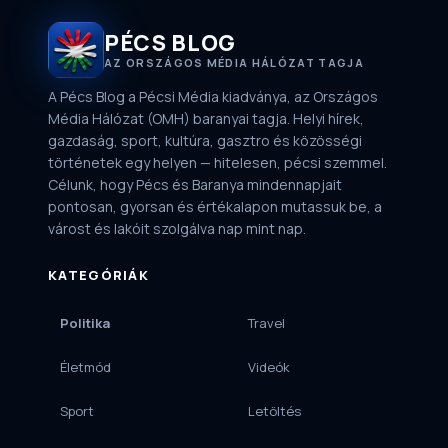
PÉCS BLOG
AZ ORSZÁGOS MÉDIA HÁLÓZAT TAGJA
A Pécs Blog a Pécsi Média kiadványa, az Országos
Média Hálózat (OMH) baranyai tagja. Helyi hírek,
gazdaság, sport, kultúra, gasztro és közösségi
történetek egy helyen — hitelesen, pécsi szemmel.
Célunk, hogy Pécs és Baranya mindennapjait
pontosan, gyorsan és értékalapon mutassuk be, a
várost és lakóit szolgálva nap mint nap.
KATEGÓRIÁK
Politika
Travel
Életmód
Videók
Sport
Letöltés