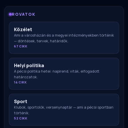
ROVATOK
Közélet
Ami a városházán és a megyei intézményekben történik
— döntések, tervek, határidők.
67 CIKK
Helyi politika
A pécsi politika hetei: napirend, viták, elfogadott
határozatok.
14 CIKK
Sport
Klubok, sportolók, versenynaptár — ami a pécsi sportban
történik.
52 CIKK