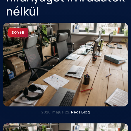
nélkül
EGYéB
2026. május 22.
·
Pécs Blog