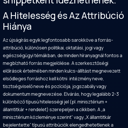
A Hitelesség és Az Attribúció
Hiánya
Az újságírás egyik legfontosabb sarokköve a forrás-
attribúció, különösen politikai, oktatási, jogi vagy
egészségügyi témákban, de minden híranyagnál fontos a
megbízható forrás megjelölése. A szerkesztőségi
előírások értelmében minden kulcs-állítást megnevezett
elsődleges forráshoz kell kötni: intézmény neve,
tisztségviselő neve és pozíciója, jogszabály vagy
dokumentum megnevezése. Elvárás, hogy legalább 2-3
különböző típusú hitelességi jel (pl. minisztérium +
államtitkár + rendelet) szerepeljen a cikkben. A „a
minisztérium közleménye szerint” vagy „X államtitkár
bejelentette” típusú attribúciók elengedhetetlenek a