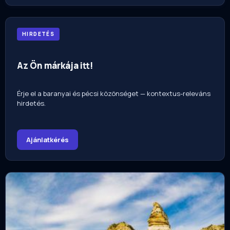
HIRDETÉS
Az Ön márkája itt!
Érje el a baranyai és pécsi közönséget — kontextus-releváns
hirdetés.
Ajánlatkérés