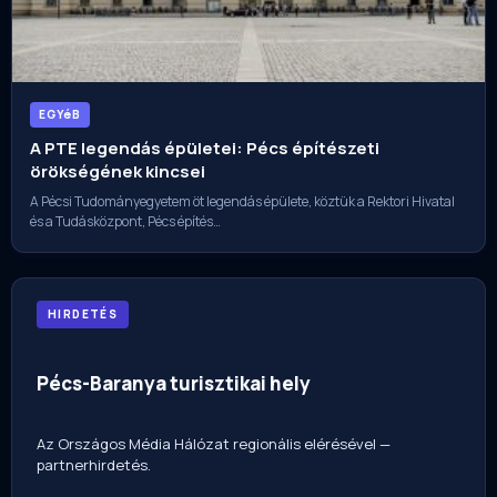
EGYéB
A PTE legendás épületei: Pécs építészeti
örökségének kincsei
A Pécsi Tudományegyetem öt legendás épülete, köztük a Rektori Hivatal
és a Tudásközpont, Pécs építés…
HIRDETÉS
Pécs-Baranya turisztikai hely
Az Országos Média Hálózat regionális elérésével —
partnerhirdetés.