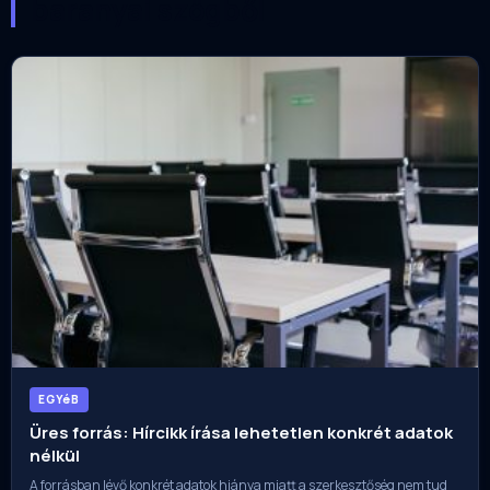
baranyai szögből
EGYéB
Üres forrás: Hírcikk írása lehetetlen konkrét adatok
nélkül
A forrásban lévő konkrét adatok hiánya miatt a szerkesztőség nem tud