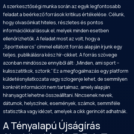
A szerkesztőségi munka során az egyik legfontosabb
feladat a beérkező források kritikus értékelése. Célunk,
hogy olvasóinkat hiteles, részletes és pontos
információkkal lássuk el, melyek minden esetben
ellenőrizhetők. A feladat most az volt, hogy a
„Sporttekercs” címmel ellátott forrás alapján írjunk egy
teljes, publikálásra kész hír-cikket. A forrás szövege
azonban mindössze ennyiből állt: „Minden, ami sport –
kulisszatitkok, sztorik.” Ez a megfogalmazás egy platform
küldetésnyilatkozata vagy szlogenje lehet, de semmilyen
konkrét információt nem tartalmaz, amely alapján
híranyagot lehetne összeállítani. Nincsenek nevek,
dátumok, helyszínek, események, számok, semmiféle
statisztika vagy idézet, amelyek a cikk gerincét adhatnák.
A Tényalapú Újságírás