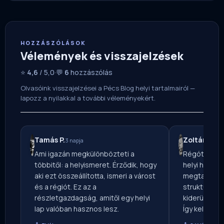
HOZZÁSZÓLÁSOK
Vélemények és visszajelzések
⭐
4,6
/ 5,0
·
💬
6
hozzászólás
Olvasóink visszajelzései a Pécs Blog helyi tartalmairól —
lapozz a nyilakkal a további véleményekért.
Tamás P.
Zoltán P.
3 napja
1 na
Ami igazán megkülönbözteti a
Régóta ker
többitől: a helyismeret. Érződik, hogy
helyi hírforr
aki ezt összeállította, ismeri a várost
megtaláltam.
és a régiót. Ez az a
strukturálta
részletgazdagság, amitől egy helyi
kiderül, mé
lap valóban hasznos lesz.
Így kellene e