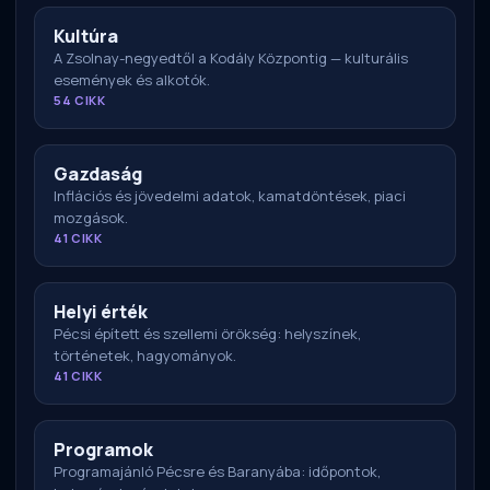
Kultúra
A Zsolnay-negyedtől a Kodály Központig — kulturális
események és alkotók.
54 CIKK
Gazdaság
Inflációs és jövedelmi adatok, kamatdöntések, piaci
mozgások.
41 CIKK
Helyi érték
Pécsi épített és szellemi örökség: helyszínek,
történetek, hagyományok.
41 CIKK
Programok
Programajánló Pécsre és Baranyába: időpontok,