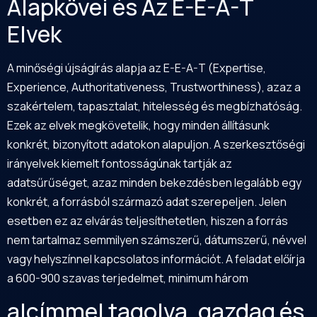
Alapkövei és Az E-E-A-T
Elvek
A minőségi újságírás alapja az E-E-A-T (Expertise,
Experience, Authoritativeness, Trustworthiness), azaz a
szakértelem, tapasztalat, hitelesség és megbízhatóság.
Ezek az elvek megkövetelik, hogy minden állításunk
konkrét, bizonyított adatokon alapuljon. A szerkesztőségi
irányelvek kiemelt fontosságúnak tartják az
adatsűrűséget, azaz minden bekezdésben legalább egy
konkrét, a forrásból származó adat szerepeljen. Jelen
esetben ez az elvárás teljesíthetetlen, hiszen a forrás
nem tartalmaz semmilyen számszerű, dátumszerű, névvel
vagy helyszínnel kapcsolatos információt. A feladat előírja
a 600-900 szavas terjedelmet, minimum három
alcímmel tagolva, gazdag és