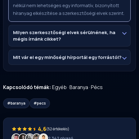
nélkül nem lehetséges egy informatív, bizonyított
híranyag elkészítése a szerkesztőségi elvek szerint.
Milyen szerkesztőségi elvek sérülnének, ha
mégis írnánk cikket?
Mit vár el egy minőségi hírportál egy forrástól?
Kapcsolódó témák:
Egyéb
·
Baranya
·
Pécs
#baranya
#pecs
4,6
(52 értékelés)
2 342 olvasó