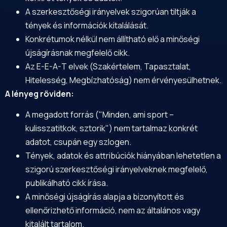
A szerkesztőségi irányelvek szigorúan tiltják a
tények és információk kitalálását.
Konkrétumok nélkül nem állítható elő a minőségi
újságírásnak megfelelő cikk.
Az E-E-A-T elvek (Szakértelem, Tapasztalat,
Hitelesség, Megbízhatóság) nem érvényesülhetnek.
A lényeg röviden:
A megadott forrás ("Minden, ami sport –
kulisszatitkok, sztorik") nem tartalmaz konkrét
adatot, csupán egy szlogen.
Tények, adatok és attribúciók hiányában lehetetlen a
szigorú szerkesztőségi irányelveknek megfelelő,
publikálható cikk írása.
A minőségi újságírás alapja a bizonyított és
ellenőrizhető információ, nem az általános vagy
kitalált tartalom.