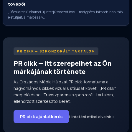
tövéből
„Pécsi arcok” címmel új interjúsorozat indul, mely pécsi lakosok inspiráló
életútjait, álmait és a v…
PR CIKK — SZPONZORÁLT TARTALOM
PR cikk — itt szerepelhet az Ön
márkájának története
Az Országos Média Hálózat PR cikk-formátuma a
hagyományos cikkek vizuális stílusát követi, „PR cikk"
megjelöléssel. Transzparens szponzorált tartalom,
ellenőrzött szerkesztői keret.
PR cikk ajánlatkérés
Hirdetési etikai elveink ›