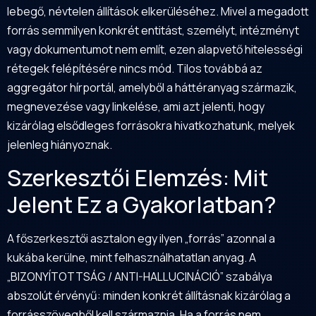
lebegő, névtelen állítások elkerüléséhez. Mivel a megadott
forrás semmilyen konkrét entitást, személyt, intézményt
vagy dokumentumot nem említ, ezen alapvető hitelességi
rétegek felépítésére nincs mód. Tilos továbbá az
aggregátor hírportál, amelyből a háttéranyag származik,
megnevezése vagy linkelése, ami azt jelenti, hogy
kizárólag elsődleges forrásokra hivatkozhatunk, melyek
jelenleg hiányoznak.
Szerkesztői Elemzés: Mit
Jelent Ez a Gyakorlatban?
A főszerkesztői asztalon egy ilyen „forrás” azonnal a
kukába kerülne, mint felhasználhatatlan anyag. A
„BIZONYÍTOTTSÁG / ANTI-HALLUCINÁCIÓ” szabálya
abszolút érvényű: minden konkrét állításnak kizárólag a
forrásszövegből kell származnia. Ha a forrás nem