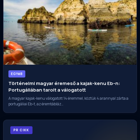
EGYéB
Történelmi magyar éremeső a kajak-kenu Eb-n:
Portugáliában tarolt a válogatott
A magyar kajak-kenu válogatott 14 éremmel, köztük 4 arannyal zárta a
portugáliai Eb-t, az éremtábláz…
PR CIKK