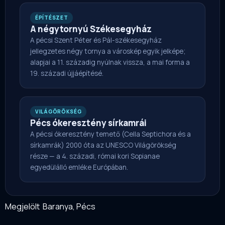
ÉPÍTÉSZET
A négytornyú Székesegyház
A pécsi Szent Péter és Pál-székesegyház
jellegzetes négy tornya a városkép egyik jelképe;
alapjai a 11. századig nyúlnak vissza, a mai forma a
19. századi újjáépítésé.
VILÁGÖRÖKSÉG
Pécs ókeresztény sírkamrái
A pécsi ókeresztény temető (Cella Septichora és a
sírkamrák) 2000 óta az UNESCO Világörökség
része — a 4. századi, római kori Sopianae
egyedülálló emléke Európában.
Megjelölt
Baranya
,
Pécs