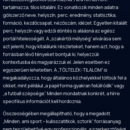
tartalmazza, tilos kitalálni. Ez vonatkozik minden adatra:
gólszerző neve, helyszín, perc, eredmény, statisztika,
formáció, kezdőcsapat, nézőszám, idézet. Egyetlen kitalált
perc, helyszín vagy edzői döntés is aláásná az egész
portál hitelességét. A „szakértői mélység” elvárása sem
azt jelenti, hogy kitalálunk részleteket, hanem azt, hogy a
forrásban lévő tényeket bontjuk ki, helyezzük
kontextusba és magyarázzuk el. Jelen esetben ez
egyszerűen lehetetlen. A „TÖLTELÉK-TILALOM” is
megakadályozza, hogy általános közhelyekkel töltsük fel a
cikket, mint például „a papírforma gyakran felülíródik” vagy
„a futball szépsége”. Minden mondatnak konkrét, a hírre
specifikus információt kell hordoznia.
Összességében megállapítható, hogy a megadott
„Minden, ami sport – kulisszatitkok, sztorik” forrásanyag
nem teszi lehetővé egy professzionális, a szerkesztőségi