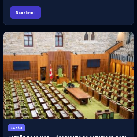
Részletek
EGYéB