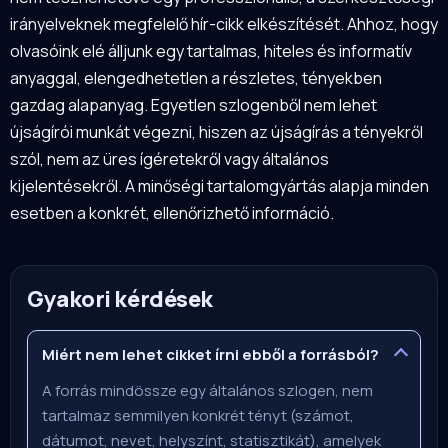
irányelveknek megfelelő hír-cikk elkészítését. Ahhoz, hogy
olvasóink elé álljunk egy tartalmas, hiteles és informatív
anyaggal, elengedhetetlen a részletes, tényekben
gazdag alapanyag. Egyetlen szlogenből nem lehet
újságírói munkát végezni, hiszen az újságírás a tényekről
szól, nem az üres ígéretekről vagy általános
kijelentésekről. A minőségi tartalomgyártás alapja minden
esetben a konkrét, ellenőrizhető információ.
Gyakori kérdések
Miért nem lehet cikket írni ebből a forrásból?
A forrás mindössze egy általános szlogen, nem
tartalmaz semmilyen konkrét tényt (számot,
dátumot, nevet, helyszínt, statisztikát), amelyek