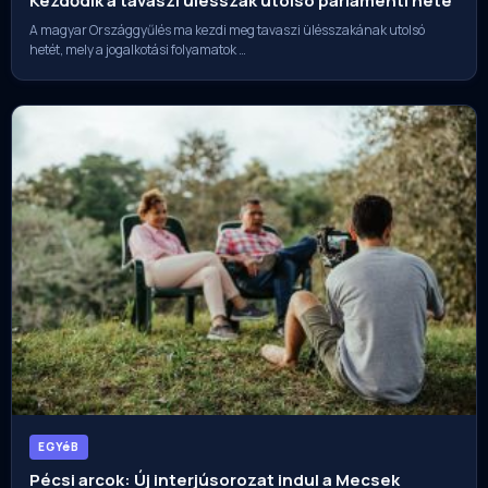
Kezdődik a tavaszi ülésszak utolsó parlamenti hete
A magyar Országgyűlés ma kezdi meg tavaszi ülésszakának utolsó
hetét, mely a jogalkotási folyamatok …
EGYéB
Pécsi arcok: Új interjúsorozat indul a Mecsek