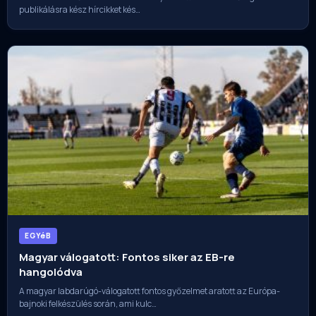
publikálásra kész hírcikket kés…
EGYéB
Magyar válogatott: Fontos siker az EB-re
hangolódva
A magyar labdarúgó-válogatott fontos győzelmet aratott az Európa-
bajnoki felkészülés során, ami kulc…