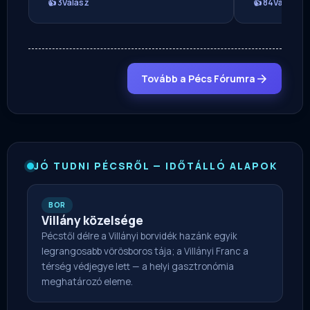
👍 3
Válasz
👍 84
Válasz
Tovább a Pécs Fórumra
JÓ TUDNI PÉCSRŐL — IDŐTÁLLÓ ALAPOK
BOR
Villány közelsége
Pécstől délre a Villányi borvidék hazánk egyik
legrangosabb vörösboros tája; a Villányi Franc a
térség védjegye lett — a helyi gasztronómia
meghatározó eleme.