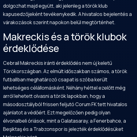
dolgozhat majd együtt, aki jelenleg a török klub
kapusedzőjeként tevékenykedik. A hivatalos bejelentés a
várakozások szerint napokon belül megtörténhet.
Makreckis és a török klubok
érdeklődése
Cebrail Makreckis iránti érdeklődés nem új keletű
Törökországban. Az elmúlt időszakban számos, a török
futballban meghatározó csapat is szóba került
lehetséges célállomásként. Néhány héttel ezelőtt még
arról lehetett olvasni a török lapokban, hogy a
másodosztályból frissen feljutó Corum FK tett hivatalos
ajánlatot a védőért. Ezt megelőzően pedig olyan
élvonalbeli óriások, mint a Galatasaray, a Fenerbahce, a
Beşiktaş és a Trabzonspor is jelezték érdeklődésüket