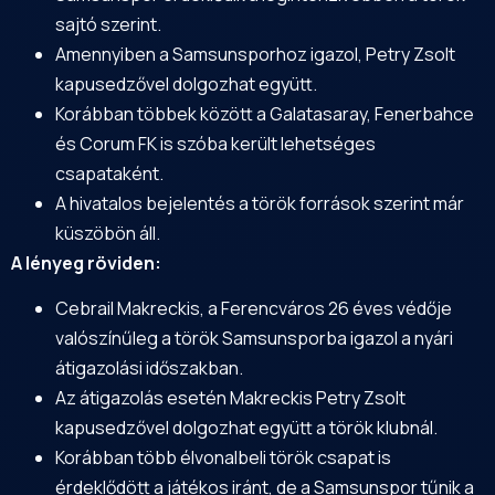
sajtó szerint.
Amennyiben a Samsunsporhoz igazol, Petry Zsolt
kapusedzővel dolgozhat együtt.
Korábban többek között a Galatasaray, Fenerbahce
és Corum FK is szóba került lehetséges
csapataként.
A hivatalos bejelentés a török források szerint már
küszöbön áll.
A lényeg röviden:
Cebrail Makreckis, a Ferencváros 26 éves védője
valószínűleg a török Samsunsporba igazol a nyári
átigazolási időszakban.
Az átigazolás esetén Makreckis Petry Zsolt
kapusedzővel dolgozhat együtt a török klubnál.
Korábban több élvonalbeli török csapat is
érdeklődött a játékos iránt, de a Samsunspor tűnik a