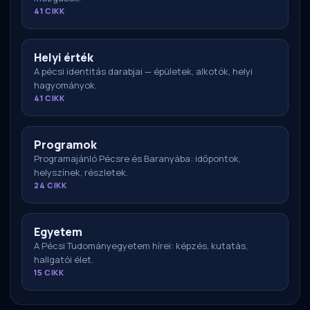
41 CIKK
Helyi érték
A pécsi identitás darabjai — épületek, alkotók, helyi
hagyományok.
41 CIKK
Programok
Programajánló Pécsre és Baranyába: időpontok,
helyszínek, részletek.
24 CIKK
Egyetem
A Pécsi Tudományegyetem hírei: képzés, kutatás,
hallgatói élet.
15 CIKK