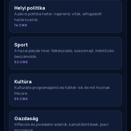
Helyi politika
A pécsi politika hetei: napirend, viták, elfogadott
határozatok.
14 CIKK
Sport
A hazai pályák hírei: felkészülés, szezonrajt, mérkőzés-
beszámolók.
52 CIKK
Kultúra
Kulturális programajánló és háttér: kik és mit hoznak
Pécsre.
55 CIKK
Gazdaság
Inflációs és jövedelmi adatok, kamatdöntések, piaci
mozgások.