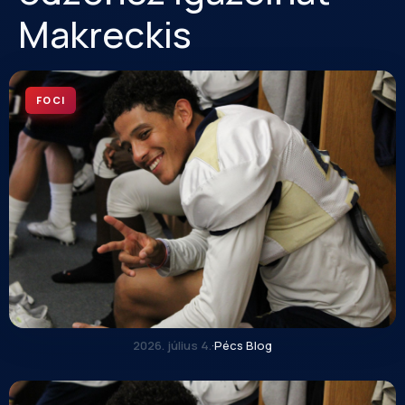
Makreckis
FOCI
2026. július 4.
·
Pécs Blog