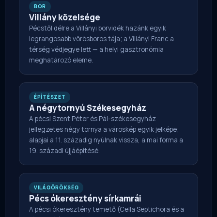
BOR
Villány közelsége
Pécstől délre a Villányi borvidék hazánk egyik
legrangosabb vörösboros tája; a Villányi Franc a
térség védjegye lett — a helyi gasztronómia
meghatározó eleme.
ÉPÍTÉSZET
A négytornyú Székesegyház
A pécsi Szent Péter és Pál-székesegyház
jellegzetes négy tornya a városkép egyik jelképe;
alapjai a 11. századig nyúlnak vissza, a mai forma a
19. századi újjáépítésé.
VILÁGÖRÖKSÉG
Pécs ókeresztény sírkamrái
A pécsi ókeresztény temető (Cella Septichora és a