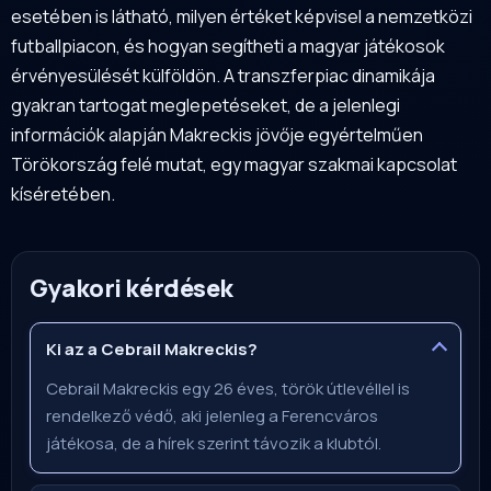
esetében is látható, milyen értéket képvisel a nemzetközi
futballpiacon, és hogyan segítheti a magyar játékosok
érvényesülését külföldön. A transzferpiac dinamikája
gyakran tartogat meglepetéseket, de a jelenlegi
információk alapján Makreckis jövője egyértelműen
Törökország felé mutat, egy magyar szakmai kapcsolat
kíséretében.
Gyakori kérdések
Ki az a Cebrail Makreckis?
Cebrail Makreckis egy 26 éves, török útlevéllel is
rendelkező védő, aki jelenleg a Ferencváros
játékosa, de a hírek szerint távozik a klubtól.