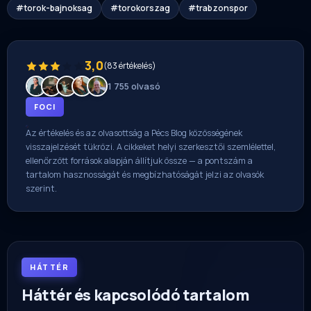
#torok-bajnoksag
#torokorszag
#trabzonspor
3,0
(83 értékelés)
1 755 olvasó
FOCI
Az értékelés és az olvasottság a Pécs Blog közösségének
visszajelzését tükrözi. A cikkeket helyi szerkesztői szemlélettel,
ellenőrzött források alapján állítjuk össze — a pontszám a
tartalom hasznosságát és megbízhatóságát jelzi az olvasók
szerint.
HÁTTÉR
Háttér és kapcsolódó tartalom