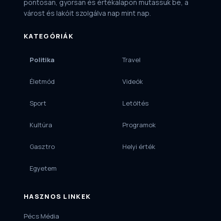
pontosan, gyorsan és értékalapon mutassuk be, a
várost és lakóit szolgálva nap mint nap.
KATEGÓRIÁK
Politika
Travel
Életmód
Videók
Sport
Letöltés
Kultúra
Programok
Gasztro
Helyi érték
Egyetem
HASZNOS LINKEK
Pécs Média