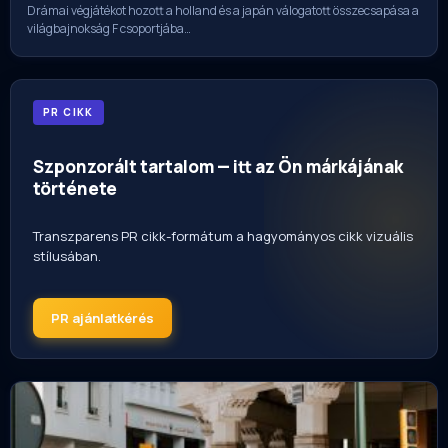
Drámai végjátékot hozott a holland és a japán válogatott összecsapása a
világbajnokság F csoportjába…
PR CIKK
Szponzorált tartalom — itt az Ön márkájának
története
Transzparens PR cikk-formátum a hagyományos cikk vizuális
stílusában.
PR ajánlatkérés