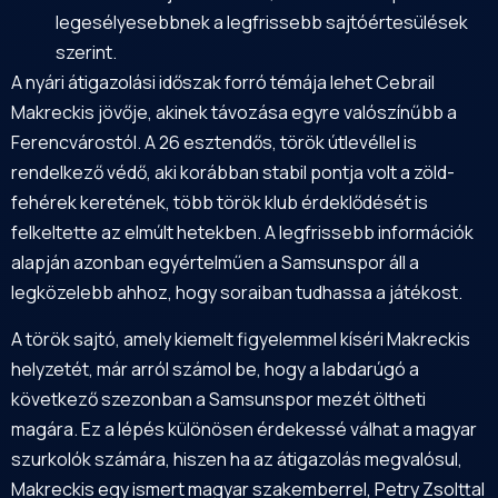
legesélyesebbnek a legfrissebb sajtóértesülések
szerint.
A nyári átigazolási időszak forró témája lehet Cebrail
Makreckis jövője, akinek távozása egyre valószínűbb a
Ferencvárostól. A 26 esztendős, török útlevéllel is
rendelkező védő, aki korábban stabil pontja volt a zöld-
fehérek keretének, több török klub érdeklődését is
felkeltette az elmúlt hetekben. A legfrissebb információk
alapján azonban egyértelműen a Samsunspor áll a
legközelebb ahhoz, hogy soraiban tudhassa a játékost.
A török sajtó, amely kiemelt figyelemmel kíséri Makreckis
helyzetét, már arról számol be, hogy a labdarúgó a
következő szezonban a Samsunspor mezét öltheti
magára. Ez a lépés különösen érdekessé válhat a magyar
szurkolók számára, hiszen ha az átigazolás megvalósul,
Makreckis egy ismert magyar szakemberrel, Petry Zsolttal