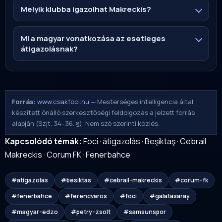
Melyik klubba igazolhat Makreckis?
Mi a magyar vonatkozása az esetleges
átigazolásnak?
Forrás:
www.csakfoci.hu
— Mesterséges intelligencia által
készített önálló szerkesztőségi feldolgozás a jelzett forrás
alapján (Szjt. 34–36. §). Nem szó szerinti közlés.
Kapcsolódó témák:
Foci
·
átigazolás
·
Beşiktaş
·
Cebrail
Makreckis
·
Corum FK
·
Fenerbahce
#atigazolas
#besiktas
#cebrail-makreckis
#corum-fk
#fenerbahce
#ferencvaros
#foci
#galatasaray
#magyar-edzo
#petry-zsolt
#samsunspor