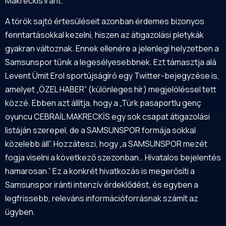
Makreckis iránt.
A török sajtó értesüléseit azonban érdemes bizonyos
fenntartásokkal kezelni, hiszen az átigazolási pletykák
gyakran változnak. Ennek ellenére a jelenlegi helyzetben a
Samsunspor tűnik a legesélyesebbnek. Ezt támasztja alá
Levent Ümit Erol sportújságíró egy Twitter-bejegyzése is,
amelyet „ÖZEL HABER” (különleges hír) megjelöléssel tett
közzé. Ebben azt állítja, hogy a „Türk pasaportlu genç
oyuncu CEBRAİL MAKRECKİS egy sok csapat átigazolási
listáján szerepel, de a SAMSUNSPOR formája sokkal
közelebb áll”. Hozzáteszi, hogy „a SAMSUNSPOR mezét
fogja viselni a következő szezonban… Hivatalos bejelentés
hamarosan.” Ez a konkrét hivatkozás is megerősíti a
Samsunspor iránti intenzív érdeklődést, és egyben a
legfrissebb, releváns információforrásnak számít az
ügyben.