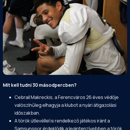
Mit kell tudni 30 másodpercben?
Cebrail Makreckis, a Ferencváros 26 éves védője
valószínűleg elhagyja a klubot a nyári átigazolási
időszakban.
A török útlevéllel is rendelkező játékos iránt a
Samsunspor érdeklődik a legintenzívebben a török