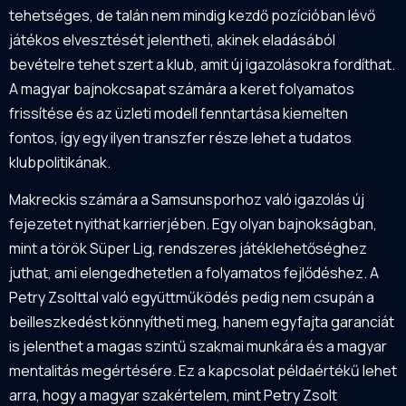
tehetséges, de talán nem mindig kezdő pozícióban lévő
játékos elvesztését jelentheti, akinek eladásából
bevételre tehet szert a klub, amit új igazolásokra fordíthat.
A magyar bajnokcsapat számára a keret folyamatos
frissítése és az üzleti modell fenntartása kiemelten
fontos, így egy ilyen transzfer része lehet a tudatos
klubpolitikának.
Makreckis számára a Samsunsporhoz való igazolás új
fejezetet nyithat karrierjében. Egy olyan bajnokságban,
mint a török Süper Lig, rendszeres játéklehetőséghez
juthat, ami elengedhetetlen a folyamatos fejlődéshez. A
Petry Zsolttal való együttműködés pedig nem csupán a
beilleszkedést könnyítheti meg, hanem egyfajta garanciát
is jelenthet a magas szintű szakmai munkára és a magyar
mentalitás megértésére. Ez a kapcsolat példaértékű lehet
arra, hogy a magyar szakértelem, mint Petry Zsolt