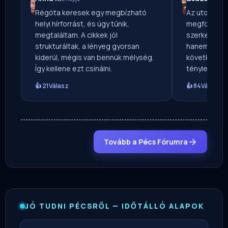
Régóta keresek egy megbízható
Az utolsó b
helyi hírforrást, és úgy tűnik,
megfogott. 
megtaláltam. A cikkek jól
szerkesztősé
strukturáltak, a lényeg gyorsan
hanem a hátt
kiderül, mégis van bennük mélység.
következmény
Így kellene ezt csinálni.
tényleg van 
👍 21
Válasz
👍 84
Válasz
Tovább a Pécs Fórumra
JÓ TUDNI PÉCSRŐL — IDŐTÁLLÓ ALAPOK