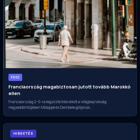
FOCI
Franciaország magabiztosan jutott tovább Marokkó
ellen
Franciaország 2-0-ra legyőzte Marokkót a világbajnokság
negyeddöntőjében Mbappé és Dembele góljaival…
HIRDETÉS