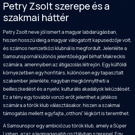
Petry Zsolt szerepe és a
szakmai háttér
Petry Zsolt neve jól ismert a magyar labdarúgásban,
hiszen hosszú ideig a magyar válogatott kapusedzője volt,
és számos nemzetközi klubnál is megfordult. Jelenléte a
Samsunspornál különös jelentőséggel bírhat Makreckis
számára, amennyiben az átigazolás létrejön. Egy külföldi
környezetben egy honfitárs, különösen egy tapasztalt
szakember jelenléte, nagyban megkönnyítheti a
beilleszkedést és a nyelvi, kulturális akadályok leküzdését.
Ez a tény egy további vonzó erőt jelenthet a játékos
számára a török klub választásakor, hiszen a szakmai
támogatás mellett egyfajta „otthoni” légkört is teremthet.
A Samsunspor egy ambiciózus török klub, amely a Süper
Ligben, azaz a legmagasabb osztályban szerepel. Egy