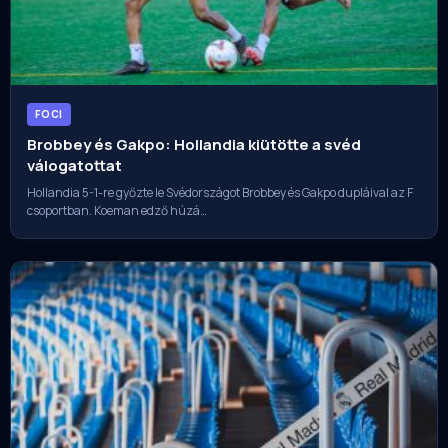
FOCI
Brobbey és Gakpo: Hollandia kiütötte a svéd
válogatottat
Hollandia 5-1-re győzte le Svédországot Brobbey és Gakpo dupláival az F
csoportban. Koeman edző húzá…