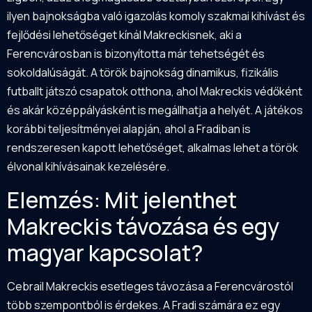
ilyen bajnokságba való igazolás komoly szakmai kihívást és
fejlődési lehetőséget kínál Makreckisnek, aki a
Ferencvárosban is bizonyította már tehetségét és
sokoldalúságát. A török bajnokság dinamikus, fizikális
futballt játszó csapatok otthona, ahol Makreckis védőként
és akár középpályásként is megállhatja a helyét. A játékos
korábbi teljesítményei alapján, ahol a Fradiban is
rendszeresen kapott lehetőséget, alkalmas lehet a török
élvonal kihívásainak kezelésére.
Elemzés: Mit jelenthet
Makreckis távozása és egy
magyar kapcsolat?
Cebrail Makreckis esetleges távozása a Ferencvárostól
több szempontból is érdekes. A Fradi számára ez egy