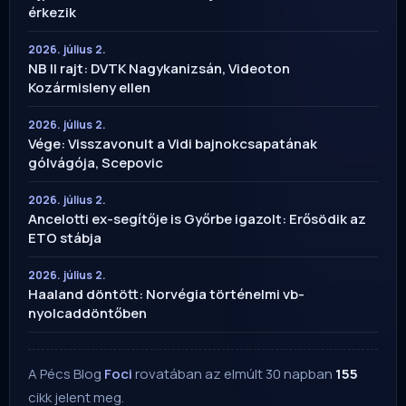
érkezik
2026. július 2.
NB II rajt: DVTK Nagykanizsán, Videoton
Kozármisleny ellen
2026. július 2.
Vége: Visszavonult a Vidi bajnokcsapatának
gólvágója, Scepovic
2026. július 2.
Ancelotti ex-segítője is Győrbe igazolt: Erősödik az
ETO stábja
2026. július 2.
Haaland döntött: Norvégia történelmi vb-
nyolcaddöntőben
A Pécs Blog
Foci
rovatában az elmúlt 30 napban
155
cikk jelent meg.