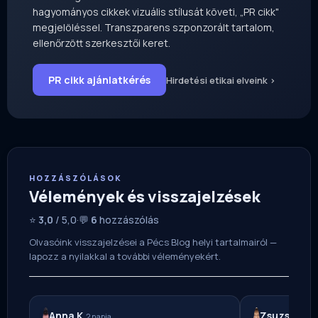
hagyományos cikkek vizuális stílusát követi, „PR cikk"
megjelöléssel. Transzparens szponzorált tartalom,
ellenőrzött szerkesztői keret.
PR cikk ajánlatkérés
Hirdetési etikai elveink ›
HOZZÁSZÓLÁSOK
Vélemények és visszajelzések
⭐
3,0
/ 5,0
·
💬
6
hozzászólás
Olvasóink visszajelzései a Pécs Blog helyi tartalmairól —
lapozz a nyilakkal a további véleményekért.
Anna K.
Zsuzsa T.
2 napja
2 n