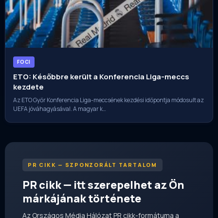
FOCI
ETO: Későbbre került a Konferencia Liga-meccs
kezdete
Az ETO Győr Konferencia Liga-meccsének kezdési időpontja módosult az
UEFA jóváhagyásával. A magyar k…
PR CIKK — SZPONZORÁLT TARTALOM
PR cikk — itt szerepelhet az Ön
márkájának története
Az Országos Média Hálózat PR cikk-formátuma a