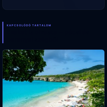
KAPCSOLÓDÓ TARTALOM
Ezeket is olvasta — pécsi és
baranyai szögből