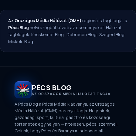
Az Országos Média Hálózat (OMH)
regionális tagblogja, a
Pécs Blog
helyi szögből követi az eseményeket. Hálózati
tagblogok:
Kecskemét Blog
·
Debrecen Blog
·
Szeged Blog
·
Miskolc Blog
.
PÉCS BLOG
AZ ORSZÁGOS MÉDIA HÁLÓZAT TAGJA
A Pécs Blog a Pécsi Média kiadványa, az Országos
Média Hálózat (OMH) baranyai tagja. Helyi hírek,
gazdaság, sport, kultúra, gasztro és közösségi
történetek egy helyen — hitelesen, pécsi szemmel.
Célunk, hogy Pécs és Baranya mindennapjait