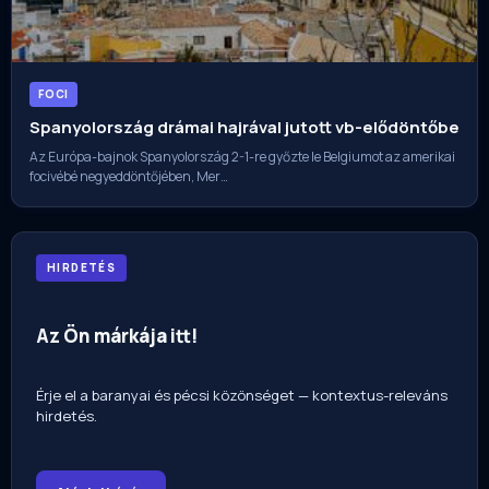
FOCI
Spanyolország drámai hajrával jutott vb-elődöntőbe
Az Európa-bajnok Spanyolország 2-1-re győzte le Belgiumot az amerikai
focivébé negyeddöntőjében, Mer…
HIRDETÉS
Az Ön márkája itt!
Érje el a baranyai és pécsi közönséget — kontextus-releváns
hirdetés.