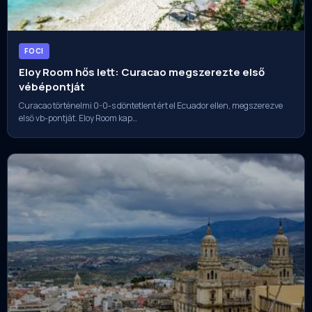
FOCI
Eloy Room hős lett: Curacao megszerezte első
vébépontját
Curacao történelmi 0-0-s döntetlent ért el Ecuador ellen, megszerezve
első vb-pontját. Eloy Room kap…