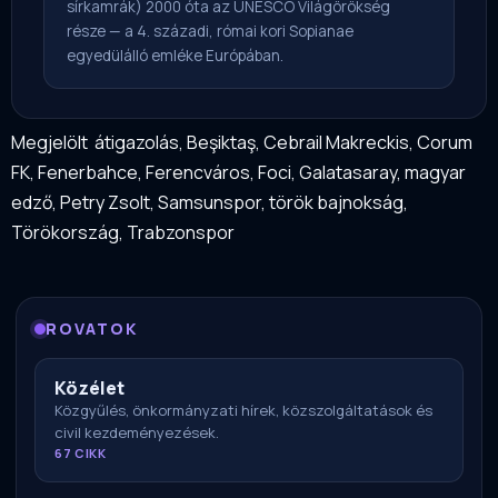
sírkamrák) 2000 óta az UNESCO Világörökség
része — a 4. századi, római kori Sopianae
egyedülálló emléke Európában.
Megjelölt
átigazolás
,
Beşiktaş
,
Cebrail Makreckis
,
Corum
FK
,
Fenerbahce
,
Ferencváros
,
Foci
,
Galatasaray
,
magyar
edző
,
Petry Zsolt
,
Samsunspor
,
török bajnokság
,
Törökország
,
Trabzonspor
ROVATOK
Közélet
Közgyűlés, önkormányzati hírek, közszolgáltatások és
civil kezdeményezések.
67 CIKK