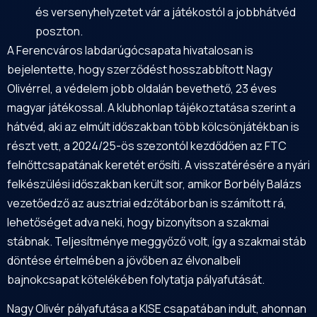
és versenyhelyzetet vár a játékostól a jobbhátvéd
poszton.
A Ferencváros labdarúgócsapata hivatalosan is
bejelentette, hogy szerződést hosszabbított Nagy
Olivérrel, a védelem jobb oldalán bevethető, 23 éves
magyar játékossal. A klubhonlap tájékoztatása szerint a
hátvéd, aki az elmúlt időszakban több kölcsönjátékban is
részt vett, a 2024/25-ös szezontól kezdődően az FTC
felnőttcsapatának keretét erősíti. A visszatérésére a nyári
felkészülési időszakban került sor, amikor Borbély Balázs
vezetőedző az ausztriai edzőtáborban is számított rá,
lehetőséget adva neki, hogy bizonyítson a szakmai
stábnak. Teljesítménye meggyőző volt, így a szakmai stáb
döntése értelmében a jövőben az élvonalbeli
bajnokcsapat kötelékében folytatja pályafutását.
Nagy Olivér pályafutása a KISE csapatában indult, ahonnan