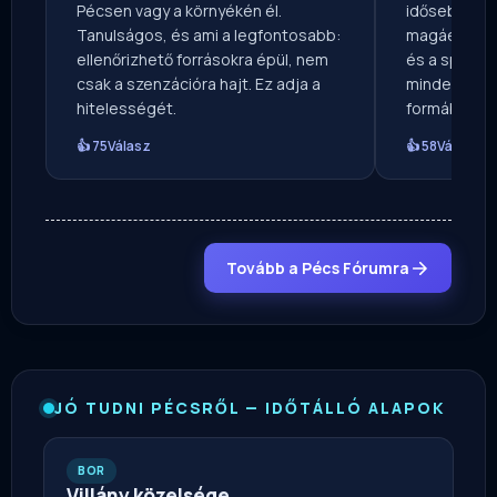
Pécsen vagy a környékén él.
idősebb koro
Tanulságos, és ami a legfontosabb:
magáét. A he
ellenőrizhető forrásokra épül, nem
és a sport e
csak a szenzációra hajt. Ez adja a
mindegyik o
hitelességét.
formában.
👍 75
Válasz
👍 58
Válasz
Tovább a Pécs Fórumra
JÓ TUDNI PÉCSRŐL — IDŐTÁLLÓ ALAPOK
BOR
Villány közelsége