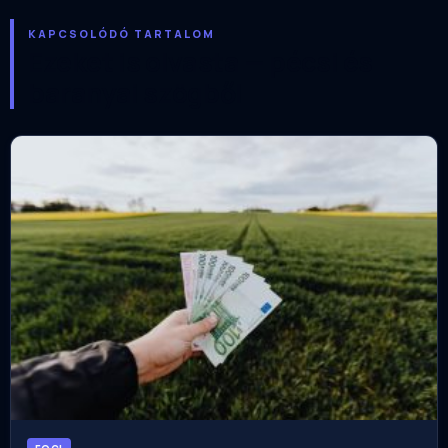
KAPCSOLÓDÓ TARTALOM
Ezeket is olvasta — pécsi és
baranyai szögből