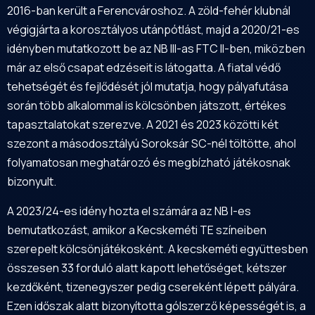
2016-ban került a Ferencvároshoz. A zöld-fehér klubnál
végigjárta a korosztályos utánpótlást, majd a 2020/21-es
idényben mutatkozott be az NB III-as FTC II-ben, miközben
már az első csapat edzéseit is látogatta. A fiatal védő
tehetségét és fejlődését jól mutatja, hogy pályafutása
során több alkalommal is kölcsönben játszott, értékes
tapasztalatokat szerezve. A 2021 és 2023 közötti két
szezont a másodosztályú Soroksár SC-nél töltötte, ahol
folyamatosan meghatározó és megbízható játékosnak
bizonyult.
A 2023/24-es idény hozta el számára az NB I-es
bemutatkozást, amikor a Kecskeméti TE színeiben
szerepelt kölcsönjátékosként. A kecskeméti együttesben
összesen 33 forduló alatt kapott lehetőséget, kétszer
kezdőként, tizenegyszer pedig csereként lépett pályára.
Ezen időszak alatt bizonyította gólszerző képességét is, a