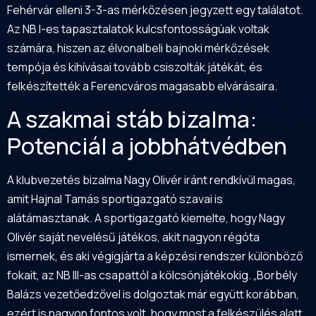
Fehérvár elleni 3-3-as mérkőzésen jegyzett egy találatot.
Az NB I-es tapasztalatok kulcsfontosságúak voltak
számára, hiszen az élvonalbeli bajnoki mérkőzések
tempója és kihívásai tovább csiszolták játékát, és
felkészítették a Ferencváros magasabb elvárásaira.
A szakmai stáb bizalma:
Potenciál a jobbhátvédben
A klubvezetés bizalma Nagy Olivér iránt rendkívül magas,
amit Hajnal Tamás sportigazgató szavai is
alátámasztanak. A sportigazgató kiemelte, hogy Nagy
Olivér saját nevelésű játékos, akit nagyon régóta
ismernek, és aki végigjárta a képzési rendszer különböző
fokait, az NB III-as csapattól a kölcsönjátékokig. „Borbély
Balázs vezetőedzővel is dolgoztak már együtt korábban,
ezért is nagyon fontos volt, hogy most a felkészülés alatt