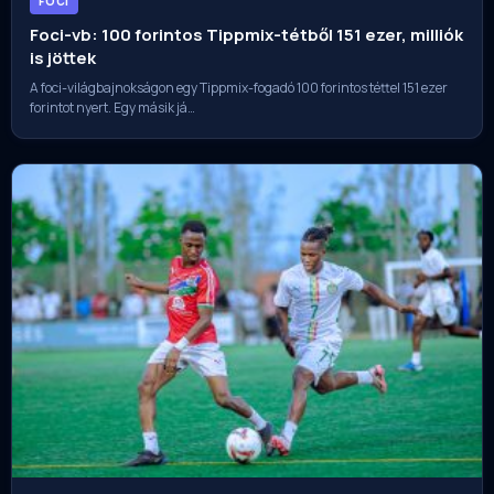
FOCI
Foci-vb: 100 forintos Tippmix-tétből 151 ezer, milliók
is jöttek
A foci-világbajnokságon egy Tippmix-fogadó 100 forintos téttel 151 ezer
forintot nyert. Egy másik já…