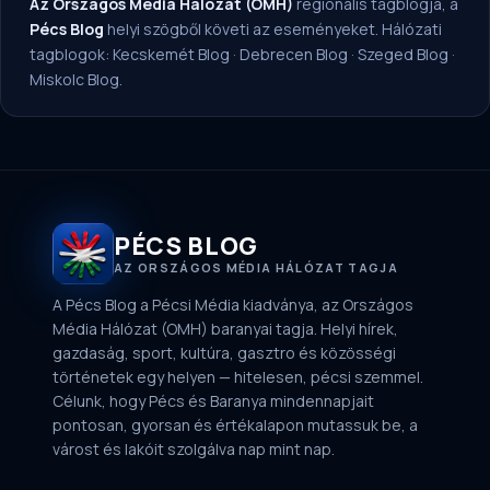
Az Országos Média Hálózat (OMH)
regionális tagblogja, a
Pécs Blog
helyi szögből követi az eseményeket. Hálózati
tagblogok:
Kecskemét Blog
·
Debrecen Blog
·
Szeged Blog
·
Miskolc Blog
.
PÉCS BLOG
AZ ORSZÁGOS MÉDIA HÁLÓZAT TAGJA
A Pécs Blog a Pécsi Média kiadványa, az Országos
Média Hálózat (OMH) baranyai tagja. Helyi hírek,
gazdaság, sport, kultúra, gasztro és közösségi
történetek egy helyen — hitelesen, pécsi szemmel.
Célunk, hogy Pécs és Baranya mindennapjait
pontosan, gyorsan és értékalapon mutassuk be, a
várost és lakóit szolgálva nap mint nap.