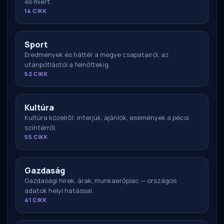
és miért.
14 CIKK
Sport
Eredmények és háttér a megye csapatairól, az
utánpótlástól a felnőttekig.
52 CIKK
Kultúra
Kultúra közelről: interjúk, ajánlók, események a pécsi
színtérről.
55 CIKK
Gazdaság
Gazdasági hírek, árak, munkaerőpiac — országos
adatok helyi hatással.
41 CIKK