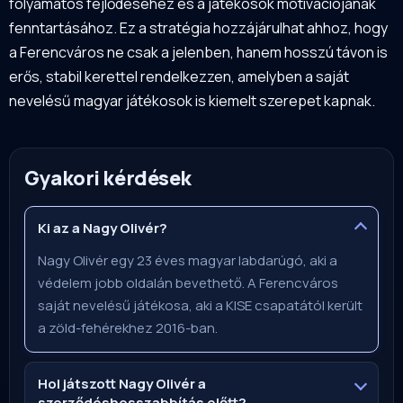
folyamatos fejlődéséhez és a játékosok motivációjának
fenntartásához. Ez a stratégia hozzájárulhat ahhoz, hogy
a Ferencváros ne csak a jelenben, hanem hosszú távon is
erős, stabil kerettel rendelkezzen, amelyben a saját
nevelésű magyar játékosok is kiemelt szerepet kapnak.
Gyakori kérdések
Ki az a Nagy Olivér?
Nagy Olivér egy 23 éves magyar labdarúgó, aki a
védelem jobb oldalán bevethető. A Ferencváros
saját nevelésű játékosa, aki a KISE csapatától került
a zöld-fehérekhez 2016-ban.
Hol játszott Nagy Olivér a
szerződéshosszabbítás előtt?