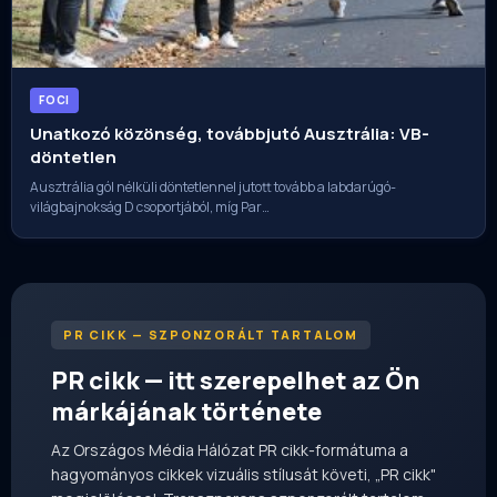
FOCI
Unatkozó közönség, továbbjutó Ausztrália: VB-
döntetlen
Ausztrália gól nélküli döntetlennel jutott tovább a labdarúgó-
világbajnokság D csoportjából, míg Par…
PR CIKK — SZPONZORÁLT TARTALOM
PR cikk — itt szerepelhet az Ön
márkájának története
Az Országos Média Hálózat PR cikk-formátuma a
hagyományos cikkek vizuális stílusát követi, „PR cikk"