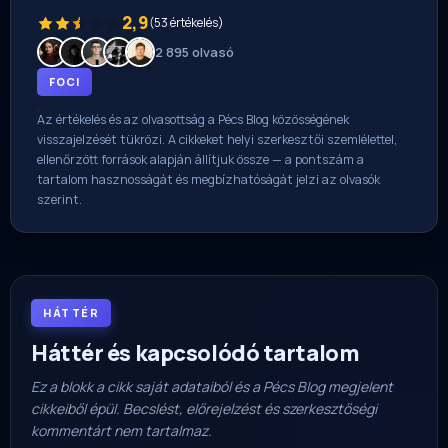
2,9
(53 értékelés)
2 895 olvasó
FOCI
Az értékelés és az olvasottság a Pécs Blog közösségének
visszajelzését tükrözi. A cikkeket helyi szerkesztői szemlélettel,
ellenőrzött források alapján állítjuk össze — a pontszám a
tartalom hasznosságát és megbízhatóságát jelzi az olvasók
szerint.
HÁTTÉR
Háttér és kapcsolódó tartalom
Ez a blokk a cikk saját adataiból és a Pécs Blog megjelent
cikkeiből épül. Becslést, előrejelzést és szerkesztőségi
kommentárt nem tartalmaz.