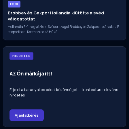
FOCI
Brobbey és Gakpo: Hollandia kiütötte a svéd
válogatottat
Hollandia 5-1-re győzte le Svédországot Brobbey és Gakpo dupláival az F
csoportban. Koeman edző húzá…
HIRDETÉS
Az Ön márkája itt!
Érje el a baranyai és pécsi közönséget — kontextus-releváns
hirdetés.
Ajánlatkérés