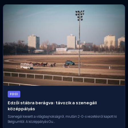
FOCI
Edzői stábra berágva: távozik a szenegáli
középpályás
Szenegál kiesett a világbajnokságról, miután 2-0-s vezetésről kapott ki
Belgiumtól. A középpályás Gu…