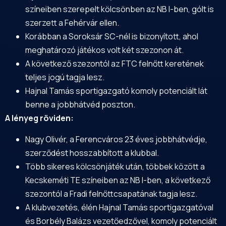
színeiben szerepelt kölcsönben az NB I-ben, gólt is
szerzett a Fehérvár ellen.
Korábban a Soroksár SC-nél is bizonyított, ahol
meghatározó játékos volt két szezonon át.
A következő szezontól az FTC felnőtt keretének
teljes jogú tagja lesz.
Hajnal Tamás sportigazgató komoly potenciált lát
benne a jobbhátvéd poszton.
A lényeg röviden:
Nagy Olivér, a Ferencváros 23 éves jobbhátvédje,
szerződést hosszabbított a klubbal.
Több sikeres kölcsönjáték után, többek között a
Kecskeméti TE színeiben az NB I-ben, a következő
szezontól a Fradi felnőttcsapatának tagja lesz.
A klubvezetés, élén Hajnal Tamás sportigazgatóval
és Borbély Balázs vezetőedzővel, komoly potenciált