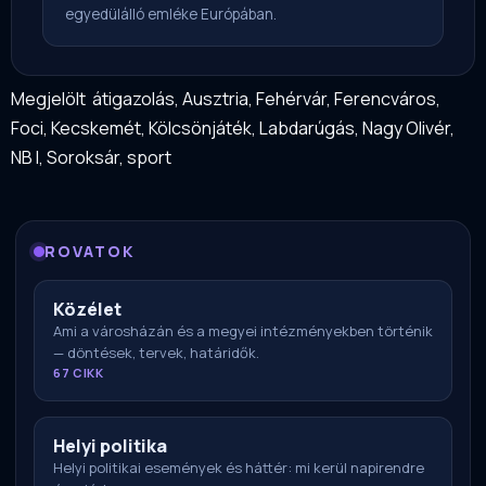
egyedülálló emléke Európában.
Megjelölt
átigazolás
,
Ausztria
,
Fehérvár
,
Ferencváros
,
Foci
,
Kecskemét
,
Kölcsönjáték
,
Labdarúgás
,
Nagy Olivér
,
NB I
,
Soroksár
,
sport
ROVATOK
Közélet
Ami a városházán és a megyei intézményekben történik
— döntések, tervek, határidők.
67 CIKK
Helyi politika
Helyi politikai események és háttér: mi kerül napirendre