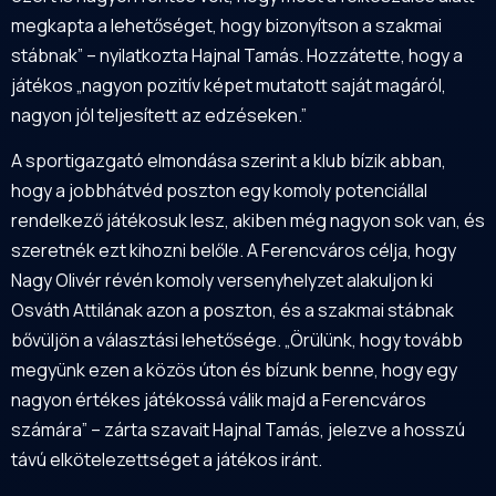
megkapta a lehetőséget, hogy bizonyítson a szakmai
stábnak” – nyilatkozta Hajnal Tamás. Hozzátette, hogy a
játékos „nagyon pozitív képet mutatott saját magáról,
nagyon jól teljesített az edzéseken.”
A sportigazgató elmondása szerint a klub bízik abban,
hogy a jobbhátvéd poszton egy komoly potenciállal
rendelkező játékosuk lesz, akiben még nagyon sok van, és
szeretnék ezt kihozni belőle. A Ferencváros célja, hogy
Nagy Olivér révén komoly versenyhelyzet alakuljon ki
Osváth Attilának azon a poszton, és a szakmai stábnak
bővüljön a választási lehetősége. „Örülünk, hogy tovább
megyünk ezen a közös úton és bízunk benne, hogy egy
nagyon értékes játékossá válik majd a Ferencváros
számára” – zárta szavait Hajnal Tamás, jelezve a hosszú
távú elkötelezettséget a játékos iránt.