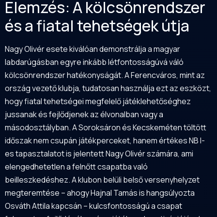
Elemzés: A kölcsönrendszer
és a fiatal tehetségek útja
Nagy Olivér esete kiválóan demonstrálja a magyar
labdarúgásban egyre inkább létfontosságúvá váló
kölcsönrendszer hatékonyságát. A Ferencváros, mint az
ország vezető klubja, tudatosan használja ezt az eszközt,
hogy fiatal tehetségei megfelelő játéklehetőséghez
jussanak és fejlődjenek az élvonalban vagy a
másodosztályban. A Soroksáron és Kecskeméten töltött
időszak nem csupán játékperceket, hanem értékes NB I-
es tapasztalatot is jelentett Nagy Olivér számára, ami
elengedhetetlen a felnőtt csapatba való
beilleszkedéshez. A klubon belüli belső versenyhelyzet
megteremtése – ahogy Hajnal Tamás is hangsúlyozta
Osváth Attila kapcsán – kulcsfontosságú a csapat