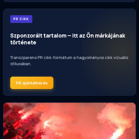
PR CIKK
Szponzorált tartalom — itt az Ön márkájának
története
Transzparens PR cikk-formátum a hagyományos cikk vizuális
stílusában.
PR ajánlatkérés