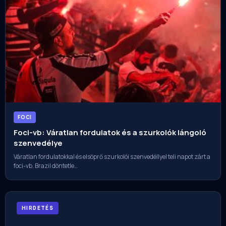
FOCI
Foci-vb: Váratlan fordulatok és a szurkolók lángoló
szenvedélye
Váratlan fordulatokkal és elsöprő szurkolói szenvedéllyel teli napot zárt a
foci-vb. Brazil döntetle…
HIRDETÉS