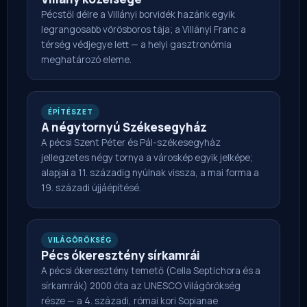
Pécstől délre a Villányi borvidék hazánk egyik
legrangosabb vörösboros tája; a Villányi Franc a
térség védjegye lett — a helyi gasztronómia
meghatározó eleme.
ÉPÍTÉSZET
A négytornyú Székesegyház
A pécsi Szent Péter és Pál-székesegyház
jellegzetes négy tornya a városkép egyik jelképe;
alapjai a 11. századig nyúlnak vissza, a mai forma a
19. századi újjáépítésé.
VILÁGÖRÖKSÉG
Pécs ókeresztény sírkamrái
A pécsi ókeresztény temető (Cella Septichora és a
sírkamrák) 2000 óta az UNESCO Világörökség
része — a 4. századi, római kori Sopianae