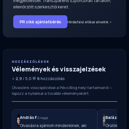
megjelöléssel. Transzparens szponzorált tartalom,
ellenőrzött szerkesztői keret.
PR cikk ajánlatkérés
Hirdetési etikai elveink ›
HOZZÁSZÓLÁSOK
Vélemények és visszajelzések
⭐
2,9
/ 5,0
·
💬
6
hozzászólás
Olvasóink visszajelzései a Pécs Blog helyi tartalmairól —
lapozz a nyilakkal a további véleményekért.
András F.
Balázs O.
5 napja
6 n
Olvasásra ajánlom mindenkinek, aki
Örülök, hogy