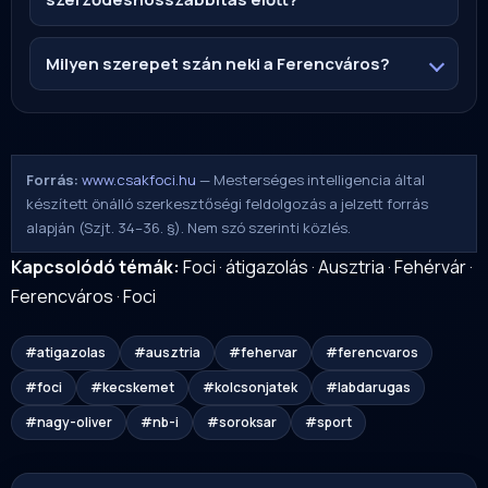
Milyen szerepet szán neki a Ferencváros?
Forrás:
www.csakfoci.hu
— Mesterséges intelligencia által
készített önálló szerkesztőségi feldolgozás a jelzett forrás
alapján (Szjt. 34–36. §). Nem szó szerinti közlés.
Kapcsolódó témák:
Foci
·
átigazolás
·
Ausztria
·
Fehérvár
·
Ferencváros
·
Foci
#atigazolas
#ausztria
#fehervar
#ferencvaros
#foci
#kecskemet
#kolcsonjatek
#labdarugas
#nagy-oliver
#nb-i
#soroksar
#sport