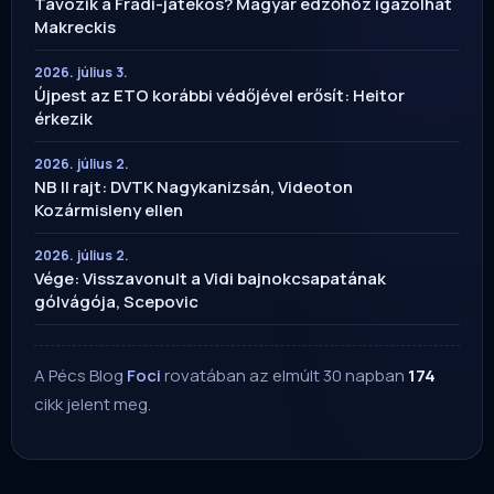
Távozik a Fradi-játékos? Magyar edzőhöz igazolhat
Makreckis
2026. július 3.
Újpest az ETO korábbi védőjével erősít: Heitor
érkezik
2026. július 2.
NB II rajt: DVTK Nagykanizsán, Videoton
Kozármisleny ellen
2026. július 2.
Vége: Visszavonult a Vidi bajnokcsapatának
gólvágója, Scepovic
A Pécs Blog
Foci
rovatában az elmúlt 30 napban
174
cikk jelent meg.