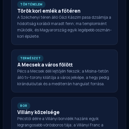
TÖRTÉNELEM
Török kori emlék a főtéren
A Széchenyi téren álló Gázi Kászim pasa dzsámija a
hódoltság korából maradt fenn; ma templomként
működik, és Magyarország egyik legépebb oszmán-
kori épülete.
TERMÉSZET
A Mecsek a város fölött
Pécs a Mecsek déli lejtőjén fekszik; a Misina-tetőn
álló tv-torony kilátója a város jelképe, a hegy pedig
kirándulóutak és a mediterrán hangulat forrása.
BOR
Villány közelsége
Pécstől délre a Villányi borvidék hazánk egyik
legrangosabb vörösboros tája; a Villányi Franc a