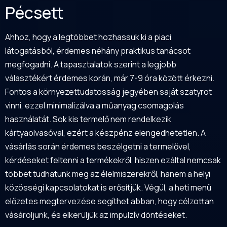
Pécsett
Ahhoz, hogy a legtöbbet hozhassuk ki a piaci
látogatásból, érdemes néhány praktikus tanácsot
megfogadni. A tapasztalatok szerint a legjobb
választékért érdemes korán, már 7-9 óra között érkezni.
Fontos a környezettudatosság jegyében saját szatyrot
vinni, ezzel minimalizálva a műanyag csomagolás
használatát. Sok kis termelő nem rendelkezik
kártyaolvasóval, ezért a készpénz elengedhetetlen. A
vásárlás során érdemes beszélgetni a termelővel,
kérdéseket feltenni a termékekről, hiszen ezáltal nemcsak
többet tudhatunk meg az élelmiszerekről, hanem a helyi
közösségi kapcsolatokat is erősítjük. Végül, a heti menü
előzetes megtervezése segíthet abban, hogy célzottan
vásároljunk, és elkerüljük az impulzív döntéseket.