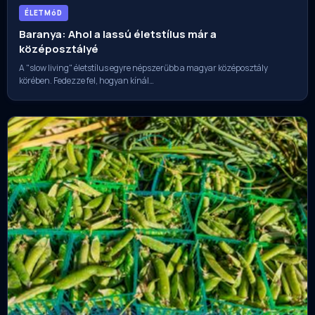
ÉLETMóD
Baranya: Ahol a lassú életstílus már a
középosztályé
A "slow living" életstílus egyre népszerűbb a magyar középosztály
körében. Fedezze fel, hogyan kínál…