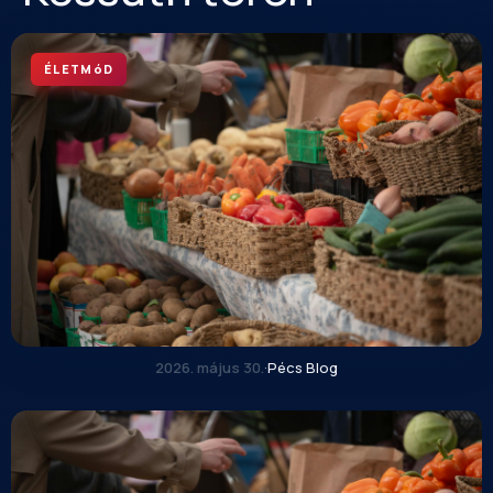
ÉLETMóD
2026. május 30.
·
Pécs Blog