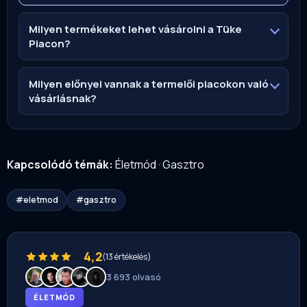
Milyen termékeket lehet vásárolni a Tüke
Piacon?
Milyen előnyei vannak a termelői piacokon való
vásárlásnak?
Kapcsolódó témák:
Életmód
·
Gasztro
#eletmod
#gasztro
4,2
(13 értékelés)
3 693 olvasó
ÉLETMÓD