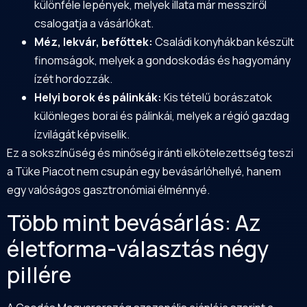
különféle lepények, melyek illata már messziről
csalogatja a vásárlókat.
Méz, lekvár, befőttek:
Családi konyhákban készült
finomságok, melyek a gondoskodás és hagyomány
ízét hordozzák.
Helyi borok és pálinkák:
Kis tételű borászatok
különleges borai és pálinkái, melyek a régió gazdag
ízvilágát képviselik.
Ez a sokszínűség és minőség iránti elkötelezettség teszi
a Tüke Piacot nem csupán egy bevásárlóhellyé, hanem
egy valóságos gasztronómiai élménnyé.
Több mint bevásárlás: Az
életforma-választás négy
pillére