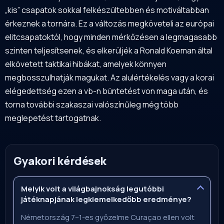
„kis” csapatok sokkal felkészültebben és motiváltabban
érkeznek a tornára. Ez a változás megköveteli az európai
elitcsapatoktól, hogy minden mérkőzésen a legmagasabb
szinten teljesítsenek, és elkerüljék a Ronald Koeman által
elkövetett taktikai hibákat, amelyek könnyen
megbosszulhatják magukat. Az alulértékelés vagy a korai
elégedettség ezen a vb-n büntetést von maga után, és
torna további szakaszai valószínűleg még több
meglepetést tartogatnak.
Gyakori kérdések
Melyik volt a világbajnokság legutóbbi
játéknapjának legkiemelkedőbb eredménye?
Németország 7–1-es győzelme Curaçao ellen volt