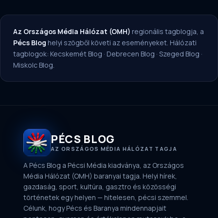
Az Országos Média Hálózat (OMH)
regionális tagblogja, a
Pécs Blog
helyi szögből követi az eseményeket. Hálózati
tagblogok:
Kecskemét Blog
·
Debrecen Blog
·
Szeged Blog
·
Miskolc Blog
.
PÉCS BLOG
AZ ORSZÁGOS MÉDIA HÁLÓZAT TAGJA
A Pécs Blog a Pécsi Média kiadványa, az Országos
Média Hálózat (OMH) baranyai tagja. Helyi hírek,
gazdaság, sport, kultúra, gasztro és közösségi
történetek egy helyen — hitelesen, pécsi szemmel.
Célunk, hogy Pécs és Baranya mindennapjait