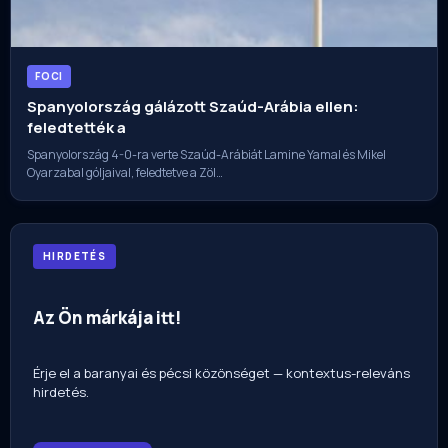
FOCI
Spanyolország gálázott Szaúd-Arábia ellen:
feledtették a
Spanyolország 4-0-ra verte Szaúd-Arábiát Lamine Yamal és Mikel
Oyarzabal góljaival, feledtetve a Zöl…
HIRDETÉS
Az Ön márkája itt!
Érje el a baranyai és pécsi közönséget — kontextus-releváns
hirdetés.