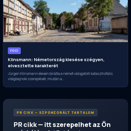
FOCI
Klinsmann: Németország kiesése szégyen,
elvesztette karakterét
Jürgen Klinsmann élesen bírálta a német válogatott katasztrofális
világbajnoki szereplését, miután a…
PR CIKK — SZPONZORÁLT TARTALOM
PR cikk — itt szerepelhet az Ön