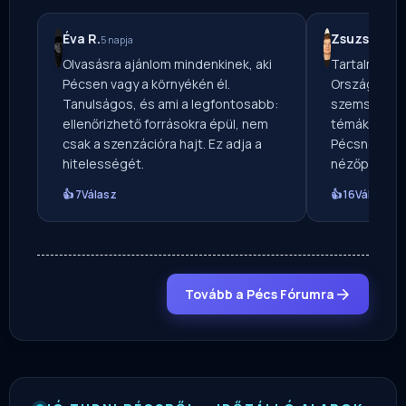
Éva R.
Zsuzsa T.
5 napja
1 n
Olvasásra ajánlom mindenkinek, aki
Tartalmas ír
Pécsen vagy a környékén él.
Országos Mé
Tanulságos, és ami a legfontosabb:
szemszögből
ellenőrizhető forrásokra épül, nem
témákat — vé
csak a szenzációra hajt. Ez adja a
Pécsnek ír, 
hitelességét.
nézőpontból
👍 7
Válasz
👍 16
Válasz
Tovább a Pécs Fórumra