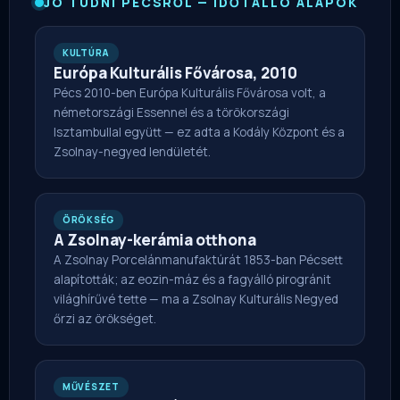
JÓ TUDNI PÉCSRŐL — IDŐTÁLLÓ ALAPOK
KULTÚRA
Európa Kulturális Fővárosa, 2010
Pécs 2010-ben Európa Kulturális Fővárosa volt, a
németországi Essennel és a törökországi
Isztambullal együtt — ez adta a Kodály Központ és a
Zsolnay-negyed lendületét.
ÖRÖKSÉG
A Zsolnay-kerámia otthona
A Zsolnay Porcelánmanufaktúrát 1853-ban Pécsett
alapították; az eozin-máz és a fagyálló pirogránit
világhírűvé tette — ma a Zsolnay Kulturális Negyed
őrzi az örökséget.
MŰVÉSZET