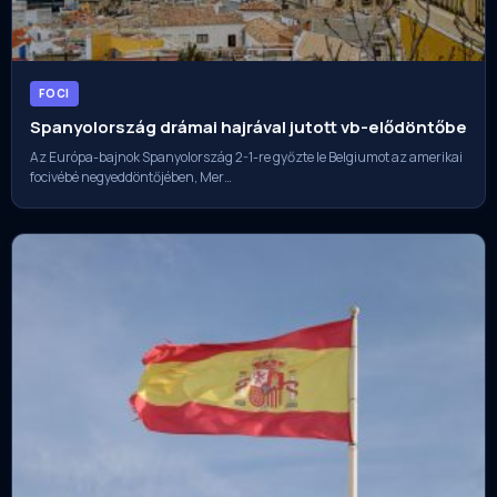
FOCI
Spanyolország drámai hajrával jutott vb-elődöntőbe
Az Európa-bajnok Spanyolország 2-1-re győzte le Belgiumot az amerikai
focivébé negyeddöntőjében, Mer…