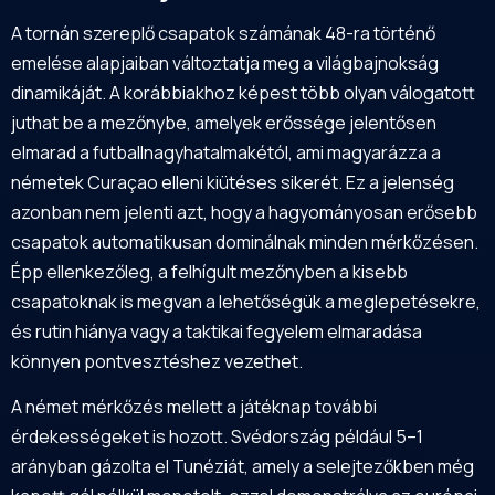
A tornán szereplő csapatok számának 48-ra történő
emelése alapjaiban változtatja meg a világbajnokság
dinamikáját. A korábbiakhoz képest több olyan válogatott
juthat be a mezőnybe, amelyek erőssége jelentősen
elmarad a futballnagyhatalmakétól, ami magyarázza a
németek Curaçao elleni kiütéses sikerét. Ez a jelenség
azonban nem jelenti azt, hogy a hagyományosan erősebb
csapatok automatikusan dominálnak minden mérkőzésen.
Épp ellenkezőleg, a felhígult mezőnyben a kisebb
csapatoknak is megvan a lehetőségük a meglepetésekre,
és rutin hiánya vagy a taktikai fegyelem elmaradása
könnyen pontvesztéshez vezethet.
A német mérkőzés mellett a játéknap további
érdekességeket is hozott. Svédország például 5–1
arányban gázolta el Tunéziát, amely a selejtezőkben még