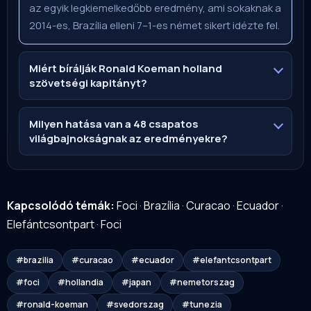
az egyik legkiemelkedőbb eredmény, ami sokaknak a
2014-es, Brazília elleni 7–1-es német sikert idézte fel.
Miért bírálják Ronald Koeman holland
szövetségi kapitányt?
Milyen hatása van a 48 csapatos
világbajnokságnak az eredményekre?
Kapcsolódó témák:
Foci
·
Brazília
·
Curacao
·
Ecuador
·
Elefántcsontpart
·
Foci
#brazilia
#curacao
#ecuador
#elefantcsontpart
#foci
#hollandia
#japan
#nemetorszag
#ronald-koeman
#svedorszag
#tunezia