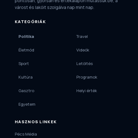
pontosan, gyorsan és értékalapon mutassuk be, a
várost és lakóit szolgálva nap mint nap.
KATEGÓRIÁK
Politika
Travel
Életmód
Videók
Sport
Letöltés
Kultúra
Programok
Gasztro
Helyi érték
Egyetem
HASZNOS LINKEK
Pécs Média