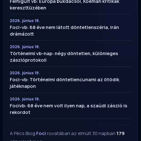
Felhígult vb: Európa bukdácsol, Koeman kritikák
kereszttüzében
2026. június 18.
Foci-vb: 68 éve nem látott döntetlenszéria, Irán
drámázott
2026. június 18.
Történelmi vb-nap: négy döntetlen, különleges
zászlóprotokoll
2026. június 18.
Foci-vb: Történelmi döntetlencunami az ötödik
játéknapon
2026. június 18.
Focivb: 68 éve nem volt ilyen nap, a szaúdi zászló is
rekordot
A Pécs Blog
Foci
rovatában az elmúlt 30 napban
179