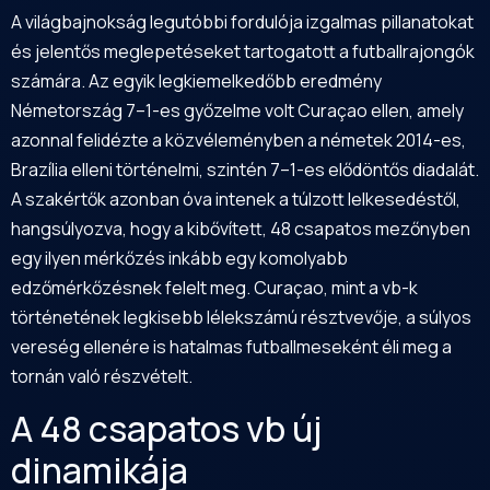
A világbajnokság legutóbbi fordulója izgalmas pillanatokat
és jelentős meglepetéseket tartogatott a futballrajongók
számára. Az egyik legkiemelkedőbb eredmény
Németország 7–1-es győzelme volt Curaçao ellen, amely
azonnal felidézte a közvéleményben a németek 2014-es,
Brazília elleni történelmi, szintén 7–1-es elődöntős diadalát.
A szakértők azonban óva intenek a túlzott lelkesedéstől,
hangsúlyozva, hogy a kibővített, 48 csapatos mezőnyben
egy ilyen mérkőzés inkább egy komolyabb
edzőmérkőzésnek felelt meg. Curaçao, mint a vb-k
történetének legkisebb lélekszámú résztvevője, a súlyos
vereség ellenére is hatalmas futballmeseként éli meg a
tornán való részvételt.
A 48 csapatos vb új
dinamikája