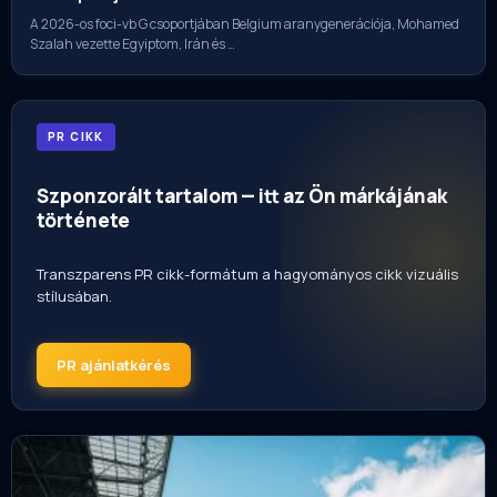
A 2026-os foci-vb G csoportjában Belgium aranygenerációja, Mohamed
Szalah vezette Egyiptom, Irán és …
PR CIKK
Szponzorált tartalom — itt az Ön márkájának
története
Transzparens PR cikk-formátum a hagyományos cikk vizuális
stílusában.
PR ajánlatkérés