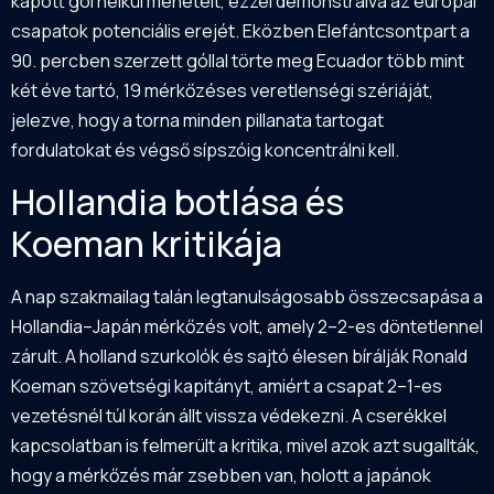
kapott gól nélkül menetelt, ezzel demonstrálva az európai
csapatok potenciális erejét. Eközben Elefántcsontpart a
90. percben szerzett góllal törte meg Ecuador több mint
két éve tartó, 19 mérkőzéses veretlenségi szériáját,
jelezve, hogy a torna minden pillanata tartogat
fordulatokat és végső sípszóig koncentrálni kell.
Hollandia botlása és
Koeman kritikája
A nap szakmailag talán legtanulságosabb összecsapása a
Hollandia–Japán mérkőzés volt, amely 2–2-es döntetlennel
zárult. A holland szurkolók és sajtó élesen bírálják Ronald
Koeman szövetségi kapitányt, amiért a csapat 2–1-es
vezetésnél túl korán állt vissza védekezni. A cserékkel
kapcsolatban is felmerült a kritika, mivel azok azt sugallták,
hogy a mérkőzés már zsebben van, holott a japánok