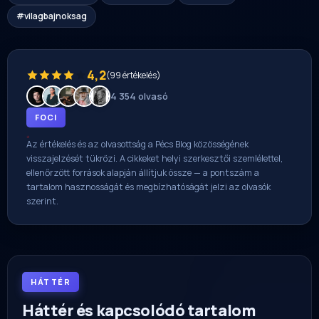
#vilagbajnoksag
4,2
(99 értékelés)
4 354 olvasó
FOCI
Az értékelés és az olvasottság a Pécs Blog közösségének
visszajelzését tükrözi. A cikkeket helyi szerkesztői szemlélettel,
ellenőrzött források alapján állítjuk össze — a pontszám a
tartalom hasznosságát és megbízhatóságát jelzi az olvasók
szerint.
HÁTTÉR
Háttér és kapcsolódó tartalom