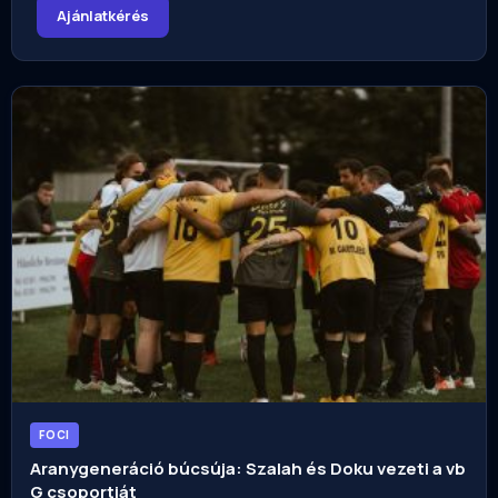
Ajánlatkérés
FOCI
Aranygeneráció búcsúja: Szalah és Doku vezeti a vb
G csoportját