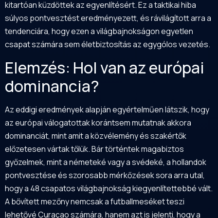
kitartóan küzdöttek az egyenlítésért. Ez a taktikai hiba
súlyos pontvesztést eredményezett, és rávilágított arra a
tendenciára, hogy ezen a világbajnokságon egyetlen
csapat számára sem életbiztosítás az egygólos vezetés.
Elemzés: Hol van az európai
dominancia?
Az eddigi eredmények alapján egyértelműen látszik, hogy
az európai válogatottak korántsem mutatnak akkora
dominanciát, mint amit a közvélemény és szakértők
előzetesen vártak tőlük. Bár történtek magabiztos
győzelmek, mint a németeké vagy a svédeké, a hollandok
pontvesztése és szorosabb mérkőzések sora arra utal,
hogy a 48 csapatos világbajnokság kiegyenlítettebbé vált.
A bővített mezőny nemcsak a futballmeséket teszi
lehetővé Curaçao számára, hanem azt is jelenti, hogy a