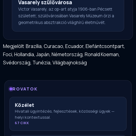
Vasarely szülővárosa
Victor Vasarely, az op-art atyja 1906-ban Pécsett
született; szülővárosában Vasarely Múzeum őrzi a
geometrikus absztrakció világhírű életművét.
Megjelölt
Brazília
,
Curacao
,
Ecuador
,
Elefántcsontpart
,
Foci
,
Hollandia
,
Japán
,
Németország
,
Ronald Koeman
,
Svédország
,
Tunézia
,
Világbajnokság
ROVATOK
Közélet
Hivatali ügyintézés, fejlesztések, közösségi ügyek —
helyi kontextussal.
67 CIKK