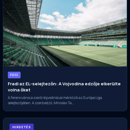
FOCI
Fradi az EL-selejtezőn: A Vojvodina edzője elkerülte
volna őket
A Ferencváros a szerb Vojvodinával mérkőzik az Európa Liga
selejtezőjében. A szerb edző, Miroslav Ta…
HIRDETÉS