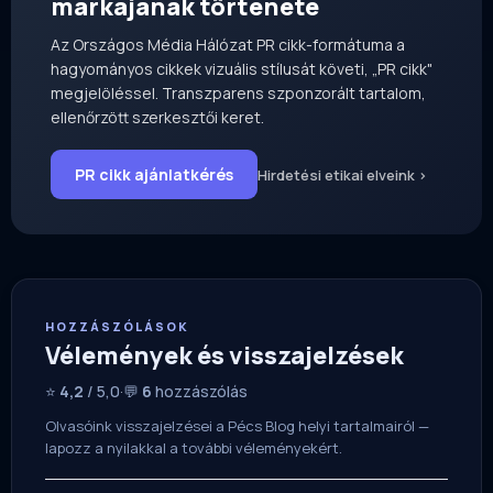
márkájának története
Az Országos Média Hálózat PR cikk-formátuma a
hagyományos cikkek vizuális stílusát követi, „PR cikk"
megjelöléssel. Transzparens szponzorált tartalom,
ellenőrzött szerkesztői keret.
PR cikk ajánlatkérés
Hirdetési etikai elveink ›
HOZZÁSZÓLÁSOK
Vélemények és visszajelzések
⭐
4,2
/ 5,0
·
💬
6
hozzászólás
Olvasóink visszajelzései a Pécs Blog helyi tartalmairól —
lapozz a nyilakkal a további véleményekért.