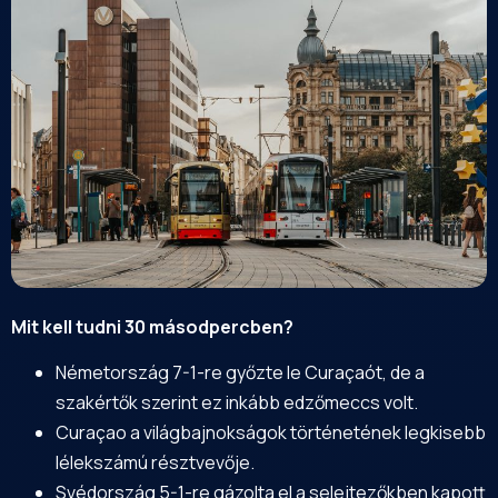
Mit kell tudni 30 másodpercben?
Németország 7-1-re győzte le Curaçaót, de a
szakértők szerint ez inkább edzőmeccs volt.
Curaçao a világbajnokságok történetének legkisebb
lélekszámú résztvevője.
Svédország 5-1-re gázolta el a selejtezőkben kapott