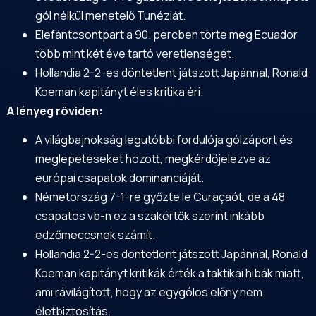
gól nélkül menetelő Tunéziát.
Elefántcsontpart a 90. percben törte meg Ecuador
több mint két éve tartó veretlenségét.
Hollandia 2-2-es döntetlent játszott Japánnal, Ronald
Koeman kapitányt éles kritika éri.
A lényeg röviden:
A világbajnokság legutóbbi fordulója gólzáport és
meglepetéseket hozott, megkérdőjelezve az
európai csapatok dominanciáját.
Németország 7-1-re győzte le Curaçaót, de a 48
csapatos vb-n ez a szakértők szerint inkább
edzőmeccsnek számít.
Hollandia 2-2-es döntetlent játszott Japánnal, Ronald
Koeman kapitányt kritikák érték a taktikai hibák miatt,
ami rávilágított, hogy az egygólos előny nem
életbiztosítás.