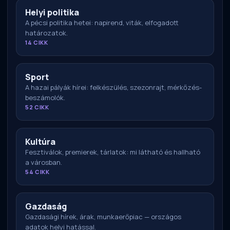
Helyi politika
A pécsi politika hetei: napirend, viták, elfogadott
határozatok.
14 CIKK
Sport
A hazai pályák hírei: felkészülés, szezonrajt, mérkőzés-
beszámolók.
52 CIKK
Kultúra
Fesztiválok, premierek, tárlatok: mi látható és hallható
a városban.
54 CIKK
Gazdaság
Gazdasági hírek, árak, munkaerőpiac — országos
adatok helyi hatással.