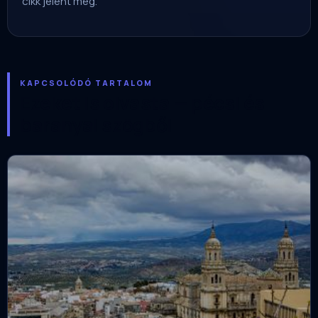
cikk jelent meg.
KAPCSOLÓDÓ TARTALOM
Ezeket is olvasta — pécsi és
baranyai szögből