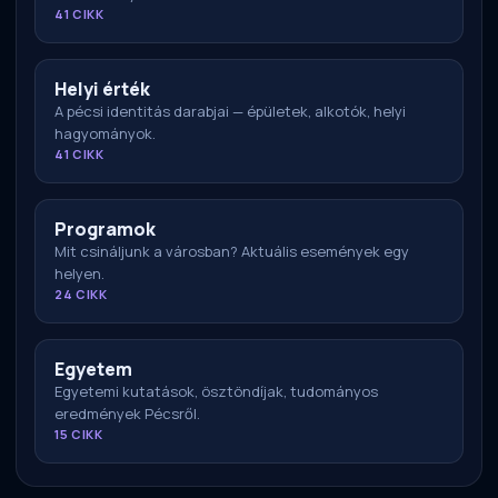
41 CIKK
Helyi érték
A pécsi identitás darabjai — épületek, alkotók, helyi
hagyományok.
41 CIKK
Programok
Mit csináljunk a városban? Aktuális események egy
helyen.
24 CIKK
Egyetem
Egyetemi kutatások, ösztöndíjak, tudományos
eredmények Pécsről.
15 CIKK