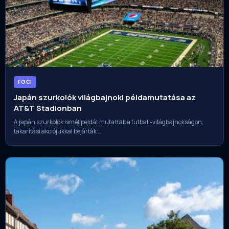
FOCI
Japán szurkolók világbajnoki példamutatása az
AT&T Stadionban
A japán szurkolók ismét példát mutattak a futball-világbajnokságon,
takarítási akciójukkal bejárták …