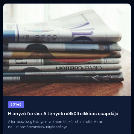
EGYéB
Hiányzó forrás: A tények nélküli cikkírás csapdája
A forrásszöveg hiánya miatt nem készült el a hírcikk. Az anti-
hallucináció szabályok tiltják a ténye…