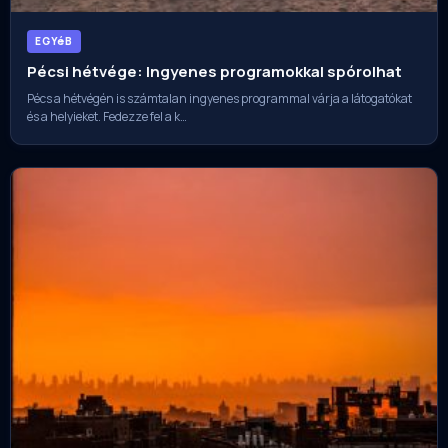
EGYéB
Pécsi hétvége: Ingyenes programokkal spórolhat
Pécs a hétvégén is számtalan ingyenes programmal várja a látogatókat
és a helyieket. Fedezze fel a k…