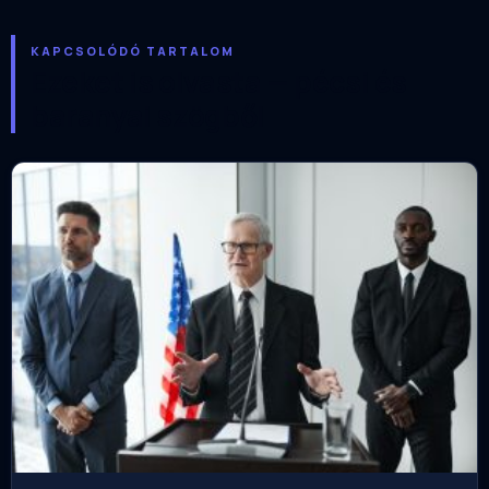
KAPCSOLÓDÓ TARTALOM
Ezeket is olvasta — pécsi és
baranyai szögből