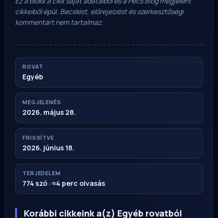
Ez a blokk a cikk saját adataiból és a Pécs Blog megjelent
cikkeiből épül. Becslést, előrejelzést és szerkesztőségi
kommentárt nem tartalmaz.
ROVAT
Egyéb
MEGJELENÉS
2026. május 28.
FRISSÍTVE
2026. június 18.
TERJEDELEM
774 szó · ≈4 perc olvasás
Korábbi cikkeink a(z) Egyéb rovatból