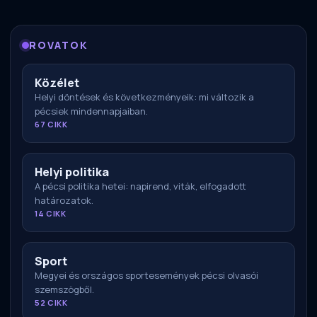
ROVATOK
Közélet
Helyi döntések és következményeik: mi változik a
pécsiek mindennapjaiban.
67 CIKK
Helyi politika
A pécsi politika hetei: napirend, viták, elfogadott
határozatok.
14 CIKK
Sport
Megyei és országos sportesemények pécsi olvasói
szemszögből.
52 CIKK