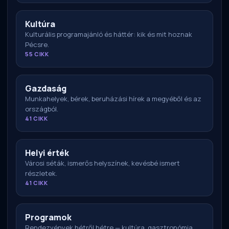
Kultúra
Kulturális programajánló és háttér: kik és mit hoznak
Pécsre.
55 CIKK
Gazdaság
Munkahelyek, bérek, beruházási hírek a megyéből és az
országból.
41 CIKK
Helyi érték
Városi séták, ismerős helyszínek, kevésbé ismert
részletek.
41 CIKK
Programok
Rendezvények hétről hétre — kultúra, gasztronómia,