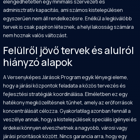
elengedhetetlen egy minimális szervezeti és
adminisztratív kapacitás, ami számos kistelepülésen
egyszerűen nem áll rendelkezésre. Enélkül a legkiválóbb
tervek is csak papíron léteznek, a helyi lakosság számára
nem hoznak valós változást.
Felülről jövő tervek és alulról
hiányzó alapok
A Versenyképes Járások Program egyik lényegi eleme,
hogy a járási központok feladata a közös tervezés és
fejlesztési stratégiák koordinálása. Elméletben ez egy
hatékony megközelítésnek tűnhet, amely az erőforrások
koncentrálását célozza. Gyakorlatilag azonban fennáll a
veszélye annak, hogy a kistelepülések speciális igényei és
érdekei könnyen elveszhetnek a nagyobb, városi vagy
járási prioritások között. Nincs garancia arra, hogy egy