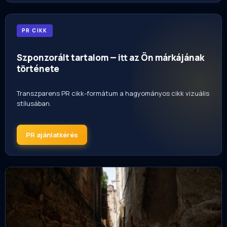
PR CIKK
Szponzorált tartalom — itt az Ön márkájának
története
Transzparens PR cikk-formátum a hagyományos cikk vizuális
stílusában.
PR ajánlatkérés