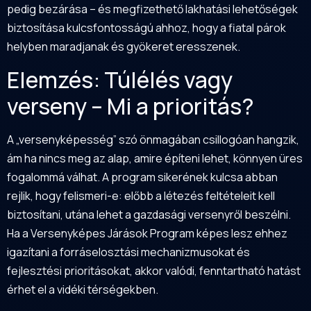
pedig bezárása – és megfizethető lakhatási lehetőségek
biztosítása kulcsfontosságú ahhoz, hogy a fiatal párok
helyben maradjanak és gyökeret eresszenek.
Elemzés: Túlélés vagy
verseny – Mi a prioritás?
A „versenyképesség” szó önmagában csillogóan hangzik,
ám ha nincs meg az alap, amire építeni lehet, könnyen üres
fogalommá válhat. A program sikerének kulcsa abban
rejlik, hogy felismeri-e: előbb a létezés feltételeit kell
biztosítani, utána lehet a gazdasági versenyről beszélni.
Ha a Versenyképes Járások Program képes lesz ehhez
igazítani a forráselosztási mechanizmusokat és
fejlesztési prioritásokat, akkor valódi, fenntartható hatást
érhet el a vidéki térségekben.