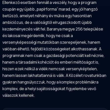
Ellenkező esetben fennáll a veszély, hogy a program
csupán egy újabb „papírforma” marad, egy jól hangzó
betűszó, amelyet néhány év múlva egy hasonlóan
ambiciózus, de a valóságtól elrugaszkodott újabb
kezdeményezés vált fel. Baranya megye 256 települése
és lakosai megérdemlik, hogy ne csak a
versenyképességi mutatókban szerepeljenek, hanem
valóban élhető, fejlődő közösségeket alkothassanak. A
programnak nem csak a gazdasági potenciált kell néznie,
hanem a társadalmi kohéziót és emberi méltóságot is,
hiszen ezek nélkül a vidék nemcsak versenyképtelen,
hanem lassan lakhatatlanná is válik. A Közélet rovatunkban
gyakran hangsúlyozzuk, hogy a komplex problémákra
komplex, de a helyi sajátosságokat figyelembe vevő
válaszok kellenek.