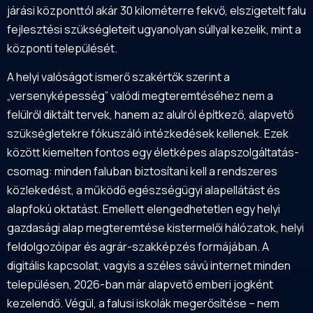
járási központtól akár 30 kilométerre fekvő, elszigetelt falu
fejlesztési szükségleteit ugyanolyan súllyal kezelik, mint a
központi települését.
A helyi valóságot ismerő szakértők szerint a
„versenyképesség” valódi megteremtéséhez nem a
felülről diktált tervek, hanem az alulról építkező, alapvető
szükségletekre fókuszáló intézkedések kellenek. Ezek
között kiemelten fontos egy életképes alapszolgáltatás-
csomag: minden faluban biztosítani kell a rendszeres
közlekedést, a működő egészségügyi alapellátást és
alapfokú oktatást. Emellett elengedhetetlen egy helyi
gazdasági alap megteremtése kistermelői hálózatok, helyi
feldolgozóipar és agrár-szakképzés formájában. A
digitális kapcsolat, vagyis a széles sávú internet minden
településen, 2026-ban már alapvető emberi jogként
kezelendő. Végül, a falusi iskolák megerősítése – nem