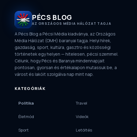
PÉCS BLOG
AZ ORSZÁGOS MÉDIA HÁLÓZAT TAGJA
A Pécs Blog a Pécsi Média kiadványa, az Országos
Média Hálózat (OMH) baranyai tagja. Helyi hírek,
gazdaság, sport, kultúra, gasztro és közösségi
történetek egy helyen — hitelesen, pécsi szemmel.
Célunk, hogy Pécs és Baranya mindennapjait
pontosan, gyorsan és értékalapon mutassuk be, a
várost és lakóit szolgálva nap mint nap.
KATEGÓRIÁK
Politika
Travel
Életmód
Videók
Sport
Letöltés