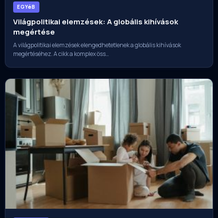
EGYéB
Világpolitikai elemzések: A globális kihívások
megértése
A világpolitikai elemzések elengedhetetlenek a globális kihívások
megértéséhez. A cikk a komplex öss…