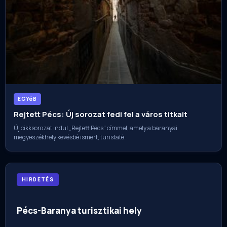
EGYéB
Rejtett Pécs: Új sorozat fedi fel a város titkait
Új cikksorozat indul „Rejtett Pécs” címmel, amely a baranyai
megyeszékhely kevésbé ismert, turistaté…
HIRDETÉS
Pécs-Baranya turisztikai hely