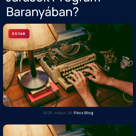
Baranyában?
EGYéB
2026. május 28.
·
Pécs Blog