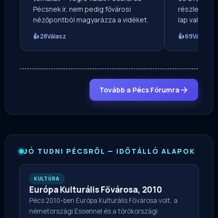
Pécsnek ír, nem pedig fővárosi
részletgazda
nézőpontból magyarázza a vidéket.
lap valóban 
👍 28
Válasz
👍 69
Válasz
Tovább a Pécs Fórumra
JÓ TUDNI PÉCSRŐL — IDŐTÁLLÓ ALAPOK
KULTÚRA
Európa Kulturális Fővárosa, 2010
Pécs 2010-ben Európa Kulturális Fővárosa volt, a
németországi Essennel és a törökországi