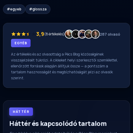
#egyeb
#glossza
3,9
(8 értékelés)
287 olvasó
EGYÉB
Az értékelés és az olvasottság a Pécs Blog közösségének
visszajelzését tükrözi. A cikkeket helyi szerkesztői szemlélettel,
ellenőrzött források alapján állítjuk össze — a pontszám a
tartalom hasznosságát és megbízhatóságát jelzi az olvasók
szerint.
HÁTTÉR
Háttér és kapcsolódó tartalom