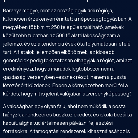
Baranya megye, mint az ország egyik déli régiója,
különösen érzékenyen érintett a népességfogyásban. A
megyében több mint 250 település található, amelyek
közül több tucatban az 500 fő alatti lakosságszám a
jellemző, és ez a tendencia évek óta folyamatosan lefelé
tart. A fiatalok jellemzően elköltöznek, az idősebb
generációk pedig fokozatosan elhagyják a régiót, ami azt
eredményezi, hogy a maradók legtöbbször nem a
gazdasági versenyben vesznek részt, hanem a puszta
létezésért küzdenek. Ebben a környezetben merül fel a
kérdés, hogy mit is jelent valójában a „versenyképesség”.
A valóságban egy olyan falu, ahol nem működik a posta,
hiányzik a rendszeres buszközlekedés, és iskola bezárta
kapuit, aligha tud értelmesen pályázni fejlesztési
forrásokra. A támogatási rendszerek kihasználásához is