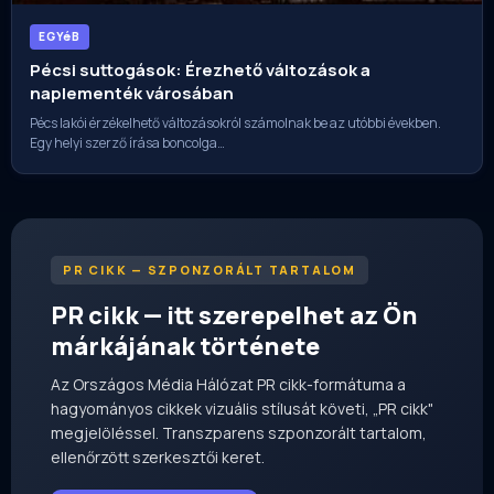
EGYéB
Pécsi suttogások: Érezhető változások a
naplementék városában
Pécs lakói érzékelhető változásokról számolnak be az utóbbi években.
Egy helyi szerző írása boncolga…
PR CIKK — SZPONZORÁLT TARTALOM
PR cikk — itt szerepelhet az Ön
márkájának története
Az Országos Média Hálózat PR cikk-formátuma a
hagyományos cikkek vizuális stílusát követi, „PR cikk"
megjelöléssel. Transzparens szponzorált tartalom,
ellenőrzött szerkesztői keret.