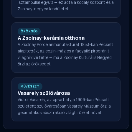
Isztambullal együtt — ez adta a Kodály Központ és a
Zsolnay-negyed lendületét.
ÖRÖKSÉG
A Zsolnay-kerámia otthona
A Zsolnay Porcelánmanufaktúrát 1853-ban Pécsett
alapították; az eozin-máz és a fagyálló pirogránit
világhírűvé tette — ma a Zsolnay Kulturális Negyed
őrzi az örökséget.
MŰVÉSZET
Vasarely szülővárosa
Victor Vasarely, az op-art atyja 1906-ban Pécsett
született; szülővárosában Vasarely Múzeum őrzi a
geometrikus absztrakció világhírű életművét.