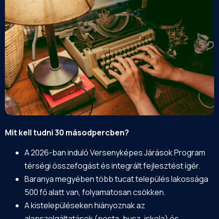
Mit kell tudni 30 másodpercben?
A 2026-ban induló Versenyképes Járások Program
térségi összefogást és integrált fejlesztést ígér.
Baranya megyében több tucat település lakossága
500 fő alatt van, folyamatosan csökken.
A kistelepüléseken hiányoznak az
alapszolgáltatások (posta, busz, iskola) és