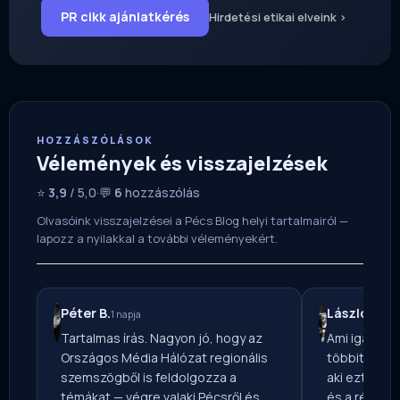
PR cikk ajánlatkérés
Hirdetési etikai elveink ›
HOZZÁSZÓLÁSOK
Vélemények és visszajelzések
⭐
3,9
/ 5,0
·
💬
6
hozzászólás
Olvasóink visszajelzései a Pécs Blog helyi tartalmairól —
lapozz a nyilakkal a további véleményekért.
Péter B.
László T.
1 napja
3 n
Tartalmas írás. Nagyon jó, hogy az
Ami igazán 
Országos Média Hálózat regionális
többitől: a 
szemszögből is feldolgozza a
aki ezt össze
témákat — végre valaki Pécsről és
és a régiót. 