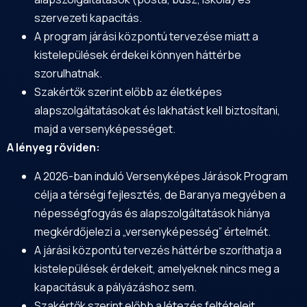
szervezeti kapacitás.
A program járási központú tervezése miatt a
kistelepülések érdekei könnyen háttérbe
szorulhatnak.
Szakértők szerint előbb az életképes
alapszolgáltatásokat és lakhatást kell biztosítani,
majd a versenyképességet.
A lényeg röviden:
A 2026-ban induló Versenyképes Járások Program
célja a térségi fejlesztés, de
Baranya
megyében a
népességfogyás és alapszolgáltatások hiánya
megkérdőjelezi a „versenyképesség” értelmét.
A járási központú tervezés háttérbe szoríthatja a
kistelepülések érdekeit, amelyeknek nincs meg a
kapacitásuk a pályázáshoz sem.
Szakértők szerint előbb a létezés feltételeit