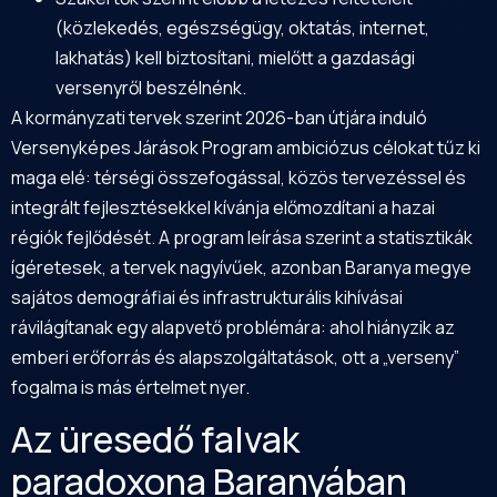
(közlekedés, egészségügy, oktatás, internet,
lakhatás) kell biztosítani, mielőtt a gazdasági
versenyről beszélnénk.
A kormányzati tervek szerint 2026-ban útjára induló
Versenyképes Járások Program ambiciózus célokat tűz ki
maga elé: térségi összefogással, közös tervezéssel és
integrált fejlesztésekkel kívánja előmozdítani a hazai
régiók fejlődését. A program leírása szerint a statisztikák
ígéretesek, a tervek nagyívűek, azonban Baranya megye
sajátos demográfiai és infrastrukturális kihívásai
rávilágítanak egy alapvető problémára: ahol hiányzik az
emberi erőforrás és alapszolgáltatások, ott a „verseny”
fogalma is más értelmet nyer.
Az üresedő falvak
paradoxona Baranyában