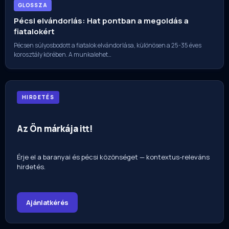
GLOSSZA
Pécsi elvándorlás: Hat pontban a megoldás a
fiatalokért
Pécsen súlyosbodott a fiatalok elvándorlása, különösen a 25-35 éves
korosztály körében. A munkalehet…
HIRDETÉS
Az Ön márkája itt!
Érje el a baranyai és pécsi közönséget — kontextus-releváns
hirdetés.
Ajánlatkérés