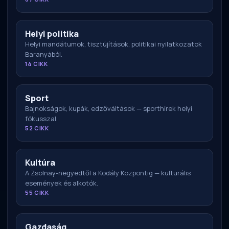
Helyi politika
Helyi mandátumok, tisztújítások, politikai nyilatkozatok
Baranyából.
14 CIKK
Sport
Bajnokságok, kupák, edzőváltások — sporthírek helyi
fókusszal.
52 CIKK
Kultúra
A Zsolnay-negyedtől a Kodály Központig — kulturális
események és alkotók.
55 CIKK
Gazdaság