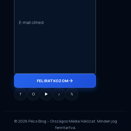
FELIRATKOZOM
f
○
▶
♪
𝕏
© 2026 Pécs Blog – Országos Média Hálózat. Minden jog
fenntartva.