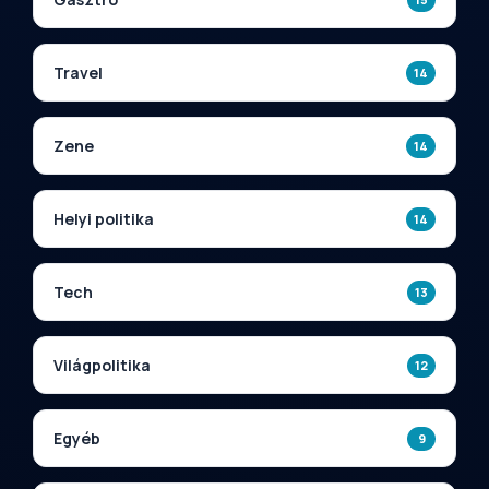
Travel
14
Zene
14
Helyi politika
14
Tech
13
Világpolitika
12
Egyéb
9