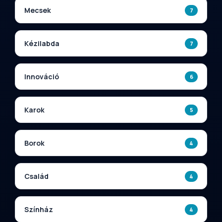
Mecsek
7
Kézilabda
7
Innováció
6
Karok
5
Borok
4
Család
4
Színház
4