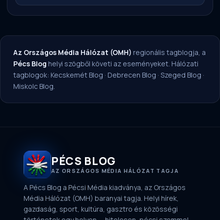
Az Országos Média Hálózat (OMH)
regionális tagblogja, a
Pécs Blog
helyi szögből követi az eseményeket. Hálózati
tagblogok:
Kecskemét Blog
·
Debrecen Blog
·
Szeged Blog
·
Miskolc Blog
.
PÉCS BLOG
AZ ORSZÁGOS MÉDIA HÁLÓZAT TAGJA
A Pécs Blog a Pécsi Média kiadványa, az Országos
Média Hálózat (OMH) baranyai tagja. Helyi hírek,
gazdaság, sport, kultúra, gasztro és közösségi
történetek egy helyen — hitelesen, pécsi szemmel.