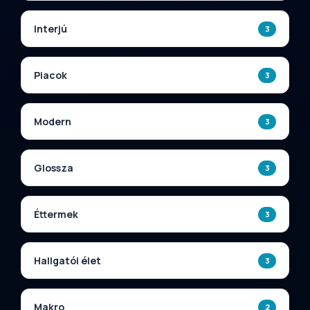
Interjú
3
Piacok
3
Modern
3
Glossza
3
Éttermek
3
Hallgatói élet
3
Makro
2