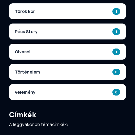
Török kor
1
Pécs Story
1
Olvasói
1
Történelem
0
Vélemény
0
Címkék
A leggyakoribb témacímkék: