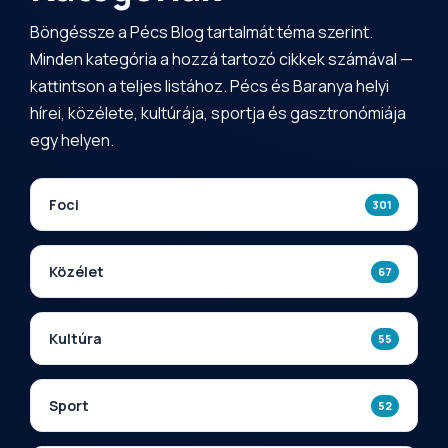
Böngéssze a Pécs Blog tartalmát téma szerint.
Minden kategória a hozzá tartozó cikkek számával —
kattintson a teljes listához. Pécs és Baranya helyi
hírei, közélete, kultúrája, sportja és gasztronómiája
egy helyen.
Foci
301
Közélet
67
Kultúra
55
Sport
52