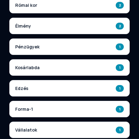
Római kor
2
Élmény
2
Pénzügyek
1
Kosárlabda
1
Edzés
1
Forma-1
1
Vállalatok
1