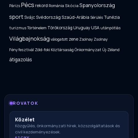
Pécs
Spanyolország
rekord
Skócia
Párizs
Románia
sport
Svájc
Svédország
Szaúd-Arábia
Tunézia
Sérülés
Uruguay
USA
Törökország
turizmus
Történelem
utánpótlás
Világbajnokság
zene
válogatott
Zsolnay
Zsolnay
Fényfesztivál
Zöld-foki Köztársaság
Önkormányzat
Új-Zéland
átigazolás
ROVATOK
Közélet
Közgyűlés, önkormányzati hírek, közszolgáltatások és
civil kezdeményezések.
67 CIKK