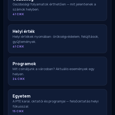
Gazdasági folyamatok érthetően — mit jelentenek a
számok helyben.
41 CIKK
Helyi érték
Helyi értékek nyomában: örökségvédelem, felújítások,
gyűjtemények.
41 CIKK
Programok
Mit csináljunk a városban? Aktuális események egy
helyen.
24 CIKK
Egyetem
A PTE karai, oktatói és programjai — felsőoktatás helyi
fókusszal.
15 CIKK