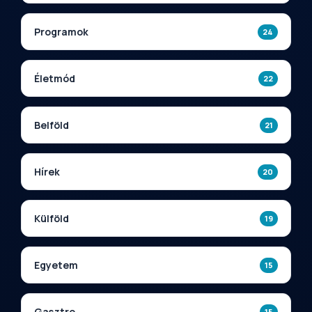
Programok
24
Életmód
22
Belföld
21
Hírek
20
Külföld
19
Egyetem
15
Gasztro
15