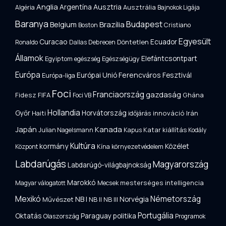
Anglia
Argentína
Ausztria
Ausztrália
Algéria
Bajnokok Ligája
Baranya
Budapest
Brazília
Belgium
Boston
Cristiano
Egyesült
Curacao
Döntetlen
Ecuador
Ronaldo
Dallas
Debrecen
Államok
Elefántcsontpart
Egyiptom
egészség
Egészségügy
Európa
Európai Unió
Ferencváros
Fesztivál
Európa-liga
Foci
Franciaország
gazdaság
Fidesz
FIFA
Ghána
Foci VB
Hollandia
Horvátország
Győr
innováció
Irán
Haiti
időjárás
Japán
Kanada
Katar
kiállítás
Julian Nagelsmann
Kapus
Kodály
Kultúra
kormány
Közélet
Központ
Kína
környezetvédelem
Labdarúgás
Magyarország
Labdarúgó-világbajnokság
Marokkó
mesterséges intelligencia
Magyar válogatott
Mecsek
Németország
Mexikó
NB I
Norvégia
Művészet
NB II
NB III
Portugália
Oktatás
Paraguay
politika
Olaszország
Programok