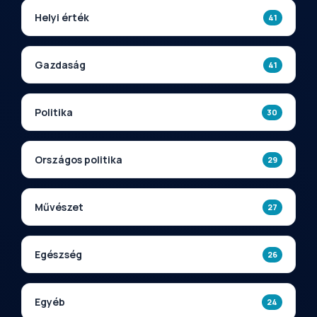
Helyi érték
41
Gazdaság
41
Politika
30
Országos politika
29
Művészet
27
Egészség
26
Egyéb
24