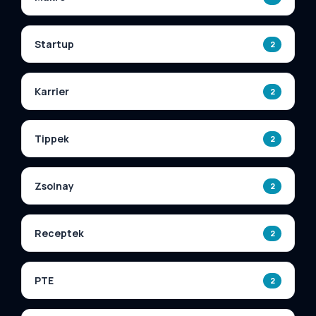
Startup
2
Karrier
2
Tippek
2
Zsolnay
2
Receptek
2
PTE
2